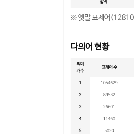
합계
※ 옛말 표제어(1281
다의어 현황
의미
표제어 수
개수
1
1054629
2
89532
3
26601
4
11460
5
5020