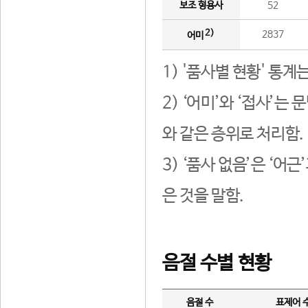
보조 형용사
52
2)
2837
어미
1) '품사별 현황' 통계
2) ‘어미’와 ‘접사’
와 같은 층위로 처리함.
3) ‘품사 없음’은 ‘어
은 것을 말함.
음절 수별 현황
음절 수
표제어 