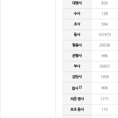
대명사
835
수사
128
조사
594
동사
107473
형용사
29538
관형사
496
부사
32657
감탄사
1959
2)
906
접사
의존 명사
1771
보조 동사
115