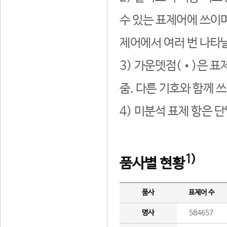
수 있는 표제어에 쓰이며
제어에서 여러 번 나타날
3) 가운뎃점(•)은 표
줌. 다른 기호와 함께 쓰
4) 미분석 표제 항은 
1)
품사별 현황
품사
표제어 수
명사
584657