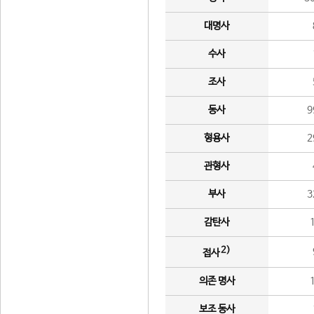
대명사
수사
조사
동사
9
형용사
2
관형사
부사
3
감탄사
2)
접사
의존 명사
보조 동사