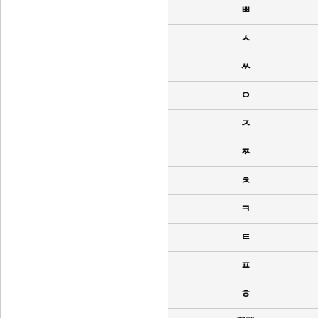
ㅃ
ㅅ
ㅆ
ㅇ
ㅈ
ㅉ
ㅊ
ㅋ
ㅌ
ㅍ
ㅎ