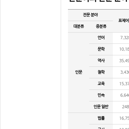
전문 분야
표제어
대분류
중분류
언어
7,32
문학
10,1
역사
35,4
인문
철학
3,43
교육
15,3
민속
6,64
인문 일반
24
법률
16,7