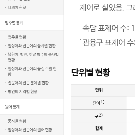
제어로 실었음. 그
다의어 현황
범주별 통계
속담 표제어 수: 1
범주별 현황
관용구 표제어 수:
일상어와 전문어의 품사별 현황
북한어, 방언, 옛말 범주의 품사별
현황
일상어와 전문어의 음절 수별 현
단위별 현황
황
전문어의 전문 분야별 현황
단위
방언의 지역별 현황
1)
단어
원어 통계
2)
구
품사별 현황
합계
일상어와 전문어의 원어 현황