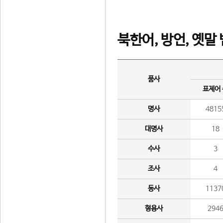
북한어, 방언, 옛말
품사
표제어
명사
4815
대명사
18
수사
3
조사
4
동사
1137
형용사
294