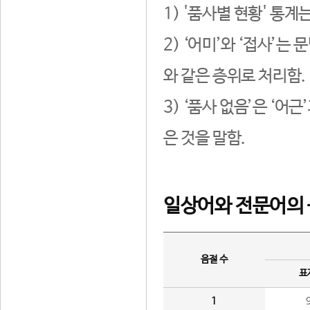
1) '품사별 현황' 통계
2) ‘어미’와 ‘접사’
와 같은 층위로 처리함.
3) ‘품사 없음’은 ‘어
은 것을 말함.
일상어와 전문어의 
음절 수
표
1