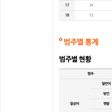
17
34
18
72
범주별 통계
범주별 현황
범주
일반어
방언
일상어
옛말