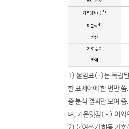
띄어 쓴 것
3)
가운뎃점(·)
4)
미분석
합산
기호 중복
합계
1) 붙임표(-)는 독립
한 표제어에 한 번만 씀
종 분석 결과만 보여 줌
며, 가운뎃점(•) 이외
2) 붙여쓰기 허용 기호