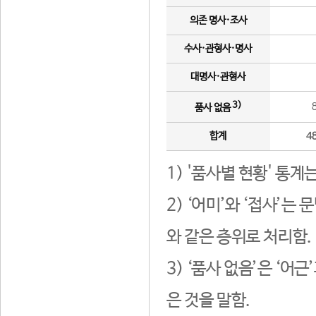
의존 명사·조사
수사·관형사·명사
대명사·관형사
3)
품사 없음
합계
4
1) '품사별 현황' 통계
2) ‘어미’와 ‘접사’
와 같은 층위로 처리함.
3) ‘품사 없음’은 ‘어
은 것을 말함.