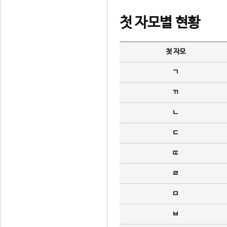
첫 자모별 현황
첫 자모
ㄱ
ㄲ
ㄴ
ㄷ
ㄸ
ㄹ
ㅁ
ㅂ