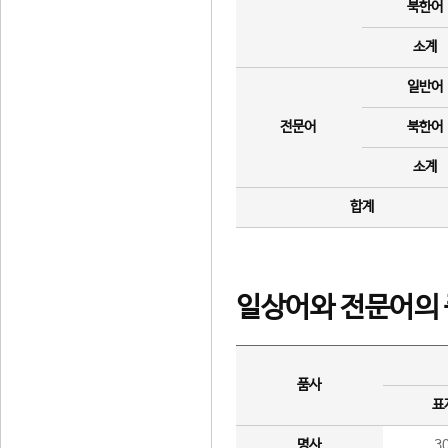
북한어
소계
일반어
전문어
북한어
소계
합계
일상어와 전문어의 
품사
표
명사
3