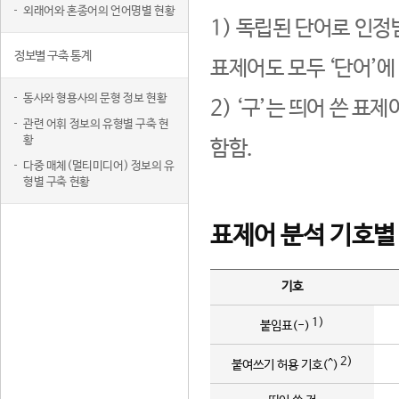
외래어와 혼종어의 언어명별 현황
1) 독립된 단어로 인정
정보별 구축 통계
표제어도 모두 ‘단어’에
동사와 형용사의 문형 정보 현황
2) ‘구’는 띄어 쓴 표
관련 어휘 정보의 유형별 구축 현
황
함함.
다중 매체(멀티미디어) 정보의 유
형별 구축 현황
표제어 분석 기호별
기호
1)
붙임표(-)
2)
붙여쓰기 허용 기호(^)