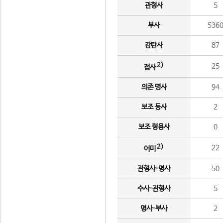
관형사
5
부사
536
감탄사
87
2)
25
접사
의존 명사
94
보조 동사
2
보조 형용사
0
2)
22
어미
관형사·명사
50
수사·관형사
5
명사·부사
2