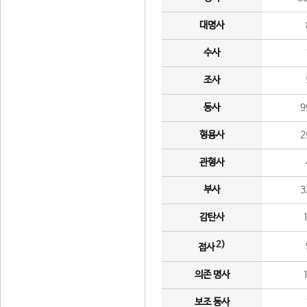
대명사
수사
조사
동사
9
형용사
2
관형사
부사
3
감탄사
2)
접사
의존 명사
보조 동사