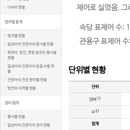
제어로 실었음. 그
다의어 현황
범주별 통계
속담 표제어 수: 1
범주별 현황
관용구 표제어 수:
일상어와 전문어의 품사별 현황
북한어, 방언, 옛말 범주의 품사별
현황
일상어와 전문어의 음절 수별 현
단위별 현황
황
전문어의 전문 분야별 현황
단위
방언의 지역별 현황
1)
단어
원어 통계
2)
구
품사별 현황
합계
일상어와 전문어의 원어 현황