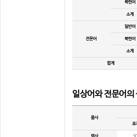
북한어
소계
일반어
전문어
북한어
소계
합계
일상어와 전문어의 
품사
표
명사
3