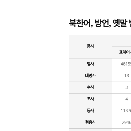
북한어, 방언, 옛말
품사
표제어
명사
4815
대명사
18
수사
3
조사
4
동사
1137
형용사
294