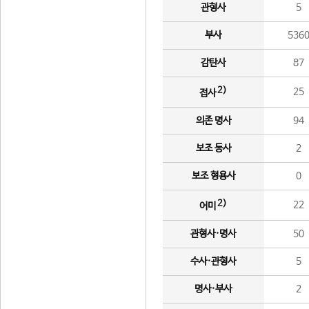
관형사
5
부사
536
감탄사
87
2)
25
접사
의존 명사
94
보조 동사
2
보조 형용사
0
2)
22
어미
관형사·명사
50
수사·관형사
5
명사·부사
2