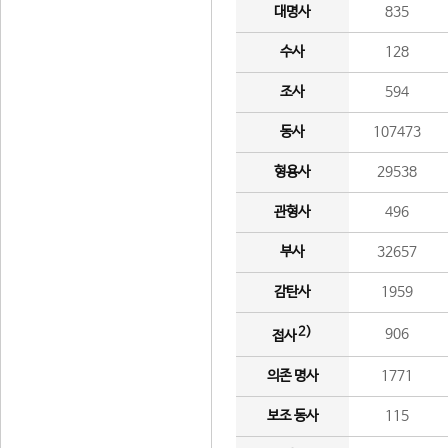
대명사
835
수사
128
조사
594
동사
107473
형용사
29538
관형사
496
부사
32657
감탄사
1959
2)
906
접사
의존 명사
1771
보조 동사
115