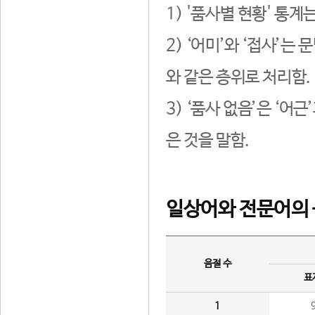
1) '품사별 현황' 통계
2) ‘어미’와 ‘접사’
와 같은 층위로 처리함.
3) ‘품사 없음’은 ‘어
은 것을 말함.
일상어와 전문어의 
음절 수
표
1