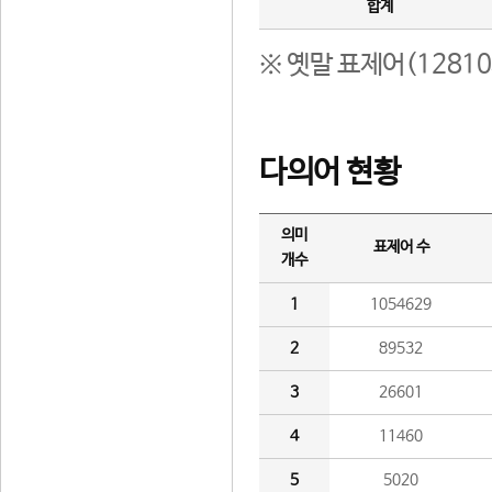
합계
※ 옛말 표제어(1281
다의어 현황
의미
표제어 수
개수
1
1054629
2
89532
3
26601
4
11460
5
5020