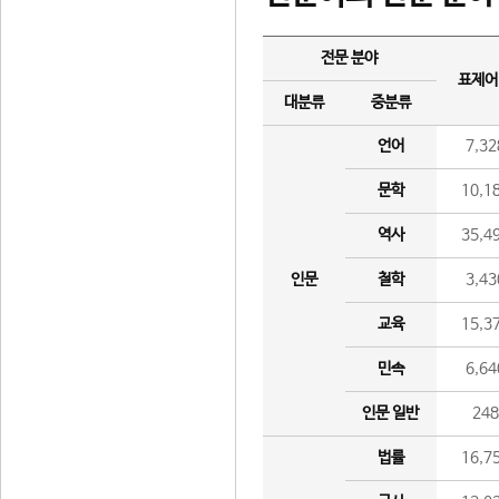
전문 분야
표제어
대분류
중분류
언어
7,32
문학
10,1
역사
35,4
인문
철학
3,43
교육
15,3
민속
6,64
인문 일반
24
법률
16,7