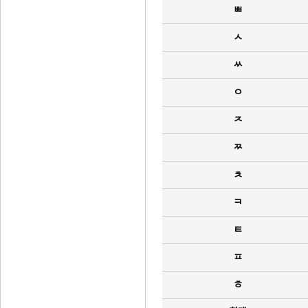
ㅃ
ㅅ
ㅆ
ㅇ
ㅈ
ㅉ
ㅊ
ㅋ
ㅌ
ㅍ
ㅎ