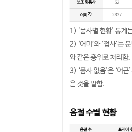
보조 형용사
52
2)
2837
어미
1) '품사별 현황' 통계
2) ‘어미’와 ‘접사’
와 같은 층위로 처리함.
3) ‘품사 없음’은 ‘어
은 것을 말함.
음절 수별 현황
음절 수
표제어 