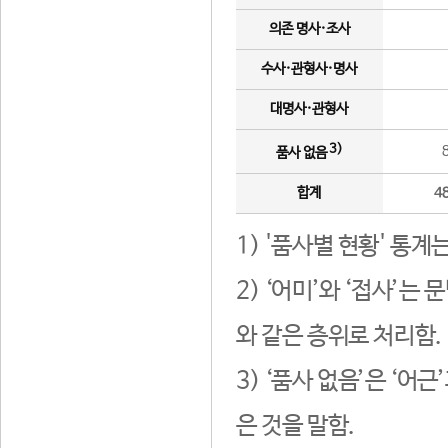
의존 명사·조사
수사·관형사·명사
대명사·관형사
3)
품사 없음
합계
4
1) '품사별 현황' 통계
2) ‘어미’와 ‘접사’
와 같은 층위로 처리함.
3) ‘품사 없음’은 ‘어
은 것을 말함.