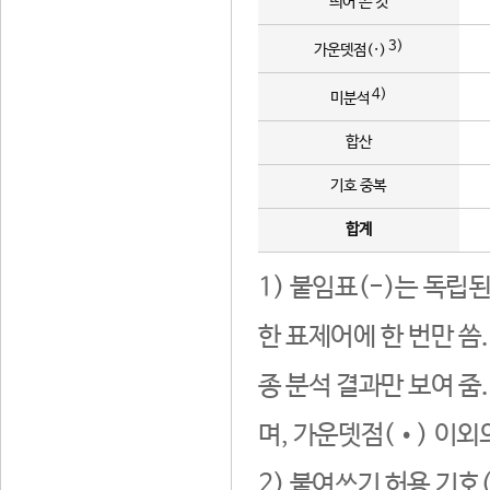
띄어 쓴 것
3)
가운뎃점(·)
4)
미분석
합산
기호 중복
합계
1) 붙임표(-)는 독립
한 표제어에 한 번만 씀
종 분석 결과만 보여 줌
며, 가운뎃점(•) 이외
2) 붙여쓰기 허용 기호