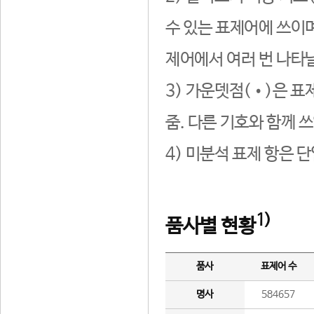
수 있는 표제어에 쓰이며
제어에서 여러 번 나타날
3) 가운뎃점(•)은 표
줌. 다른 기호와 함께 쓰
4) 미분석 표제 항은 
1)
품사별 현황
품사
표제어 수
명사
584657