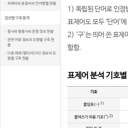
외래어와 혼종어의 언어명별 현황
1) 독립된 단어로 인정
정보별 구축 통계
표제어도 모두 ‘단어’에
동사와 형용사의 문형 정보 현황
2) ‘구’는 띄어 쓴 표
관련 어휘 정보의 유형별 구축 현
황
함함.
다중 매체(멀티미디어) 정보의 유
형별 구축 현황
표제어 분석 기호별
기호
1)
붙임표(-)
2)
붙여쓰기 허용 기호(^)