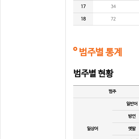
17
34
18
72
범주별 통계
범주별 현황
범주
일반어
방언
일상어
옛말