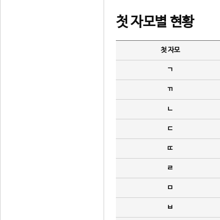
첫 자모별 현황
첫 자모
ㄱ
ㄲ
ㄴ
ㄷ
ㄸ
ㄹ
ㅁ
ㅂ