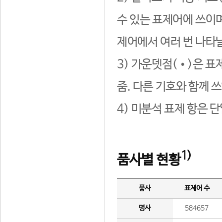
수 있는 표제어에 쓰이며
제어에서 여러 번 나타날
3) 가운뎃점(•)은 표
줌. 다른 기호와 함께 쓰
4) 미분석 표제 항은 
1)
품사별 현황
품사
표제어 수
명사
584657