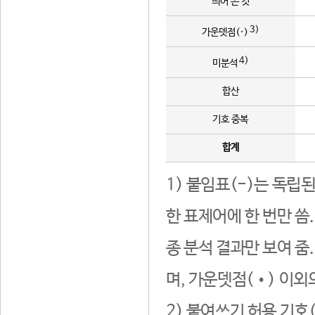
띄어 쓴 것
3)
가운뎃점(·)
4)
미분석
합산
기호 중복
합계
1) 붙임표(-)는 독립
한 표제어에 한 번만 씀
종 분석 결과만 보여 줌
며, 가운뎃점(•) 이외
2) 붙여쓰기 허용 기호