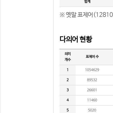
합계
※ 옛말 표제어(1281
다의어 현황
의미
표제어 수
개수
1
1054629
2
89532
3
26601
4
11460
5
5020