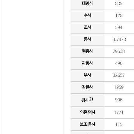
대명사
835
수사
128
조사
594
동사
107473
형용사
29538
관형사
496
부사
32657
감탄사
1959
2)
906
접사
의존 명사
1771
보조 동사
115