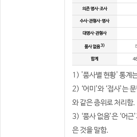
의존 명사·조사
수사·관형사·명사
대명사·관형사
3)
품사 없음
합계
4
1) '품사별 현황' 통계
2) ‘어미’와 ‘접사’
와 같은 층위로 처리함.
3) ‘품사 없음’은 ‘어
은 것을 말함.