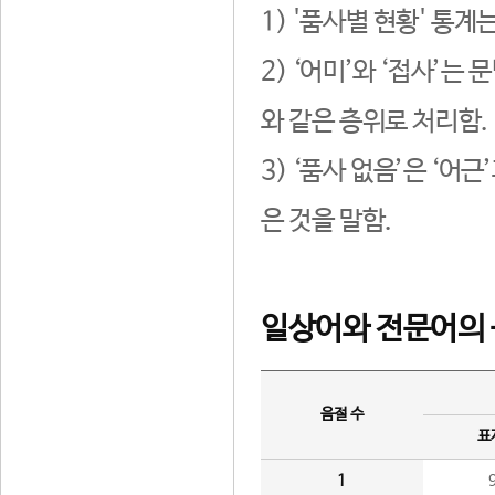
1) '품사별 현황' 통계
2) ‘어미’와 ‘접사’
와 같은 층위로 처리함.
3) ‘품사 없음’은 ‘어
은 것을 말함.
일상어와 전문어의 
음절 수
표
1