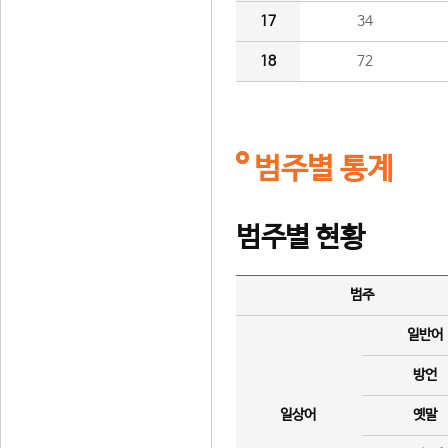
17
34
18
72
범주별 통계
범주별 현황
범주
일반어
방언
일상어
옛말