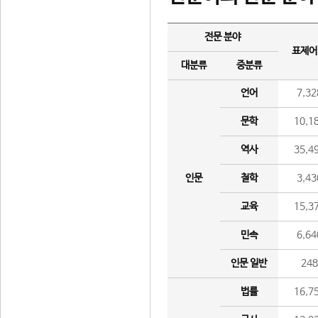
전문 분야
표제어
대분류
중분류
언어
7,32
문학
10,1
역사
35,4
인문
철학
3,43
교육
15,3
민속
6,64
인문 일반
24
법률
16,7