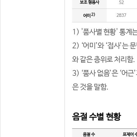
보조 형용사
52
2)
2837
어미
1) '품사별 현황' 통계
2) ‘어미’와 ‘접사’
와 같은 층위로 처리함.
3) ‘품사 없음’은 ‘어
은 것을 말함.
음절 수별 현황
음절 수
표제어 