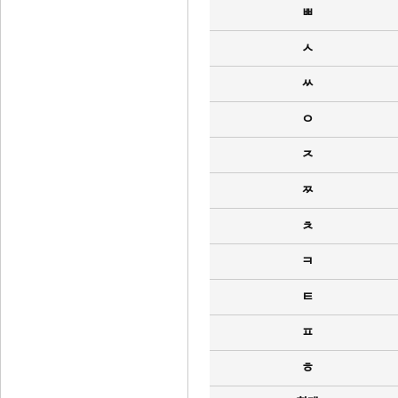
ㅃ
ㅅ
ㅆ
ㅇ
ㅈ
ㅉ
ㅊ
ㅋ
ㅌ
ㅍ
ㅎ