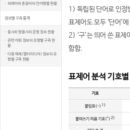
외래어와 혼종어의 언어명별 현황
1) 독립된 단어로 인정
정보별 구축 통계
표제어도 모두 ‘단어’에
동사와 형용사의 문형 정보 현황
2) ‘구’는 띄어 쓴 표
관련 어휘 정보의 유형별 구축 현
황
함함.
다중 매체(멀티미디어) 정보의 유
형별 구축 현황
표제어 분석 기호별
기호
1)
붙임표(-)
2)
붙여쓰기 허용 기호(^)