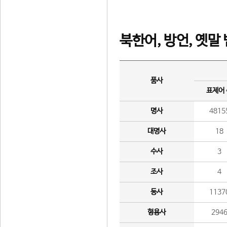
북한어, 방언, 옛말
품사
표제어
명사
4815
대명사
18
수사
3
조사
4
동사
1137
형용사
294