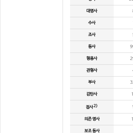
대명사
수사
조사
동사
9
형용사
2
관형사
부사
3
감탄사
2)
접사
의존 명사
보조 동사