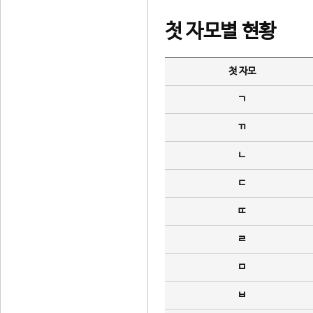
첫 자모별 현황
첫 자모
ㄱ
ㄲ
ㄴ
ㄷ
ㄸ
ㄹ
ㅁ
ㅂ