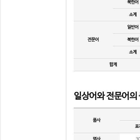
북한어
소계
일반어
전문어
북한어
소계
합계
일상어와 전문어의 
품사
표
명사
3