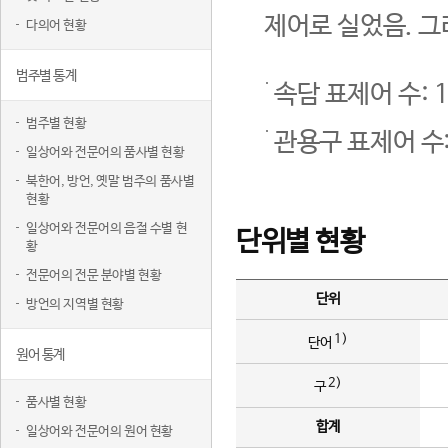
제어로 실었음. 그
다의어 현황
범주별 통계
속담 표제어 수: 1
범주별 현황
관용구 표제어 수:
일상어와 전문어의 품사별 현황
북한어, 방언, 옛말 범주의 품사별
현황
일상어와 전문어의 음절 수별 현
단위별 현황
황
전문어의 전문 분야별 현황
단위
방언의 지역별 현황
1)
단어
원어 통계
2)
구
품사별 현황
합계
일상어와 전문어의 원어 현황