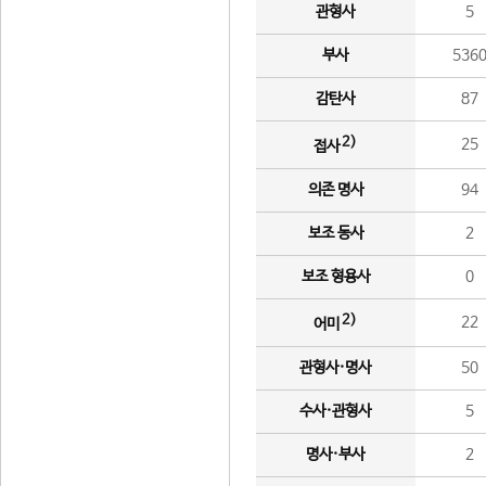
관형사
5
부사
536
감탄사
87
2)
25
접사
의존 명사
94
보조 동사
2
보조 형용사
0
2)
22
어미
관형사·명사
50
수사·관형사
5
명사·부사
2