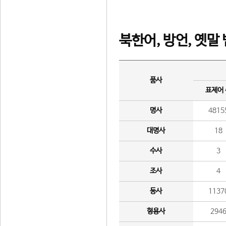
북한어, 방언, 옛말
품사
표제어
명사
4815
대명사
18
수사
3
조사
4
동사
1137
형용사
294