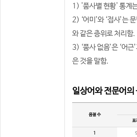
1) '품사별 현황' 통계
2) ‘어미’와 ‘접사’
와 같은 층위로 처리함.
3) ‘품사 없음’은 ‘어
은 것을 말함.
일상어와 전문어의 
음절 수
표
1