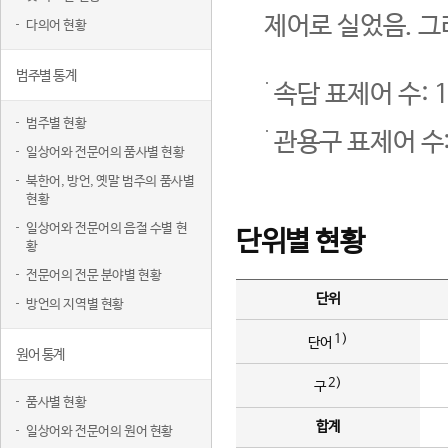
제어로 실었음. 그
다의어 현황
범주별 통계
속담 표제어 수: 1
범주별 현황
관용구 표제어 수:
일상어와 전문어의 품사별 현황
북한어, 방언, 옛말 범주의 품사별
현황
일상어와 전문어의 음절 수별 현
단위별 현황
황
전문어의 전문 분야별 현황
단위
방언의 지역별 현황
1)
단어
원어 통계
2)
구
품사별 현황
합계
일상어와 전문어의 원어 현황