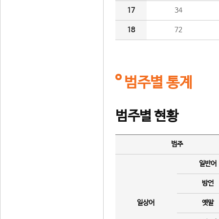
17
34
18
72
범주별 통계
범주별 현황
범주
일반어
방언
일상어
옛말