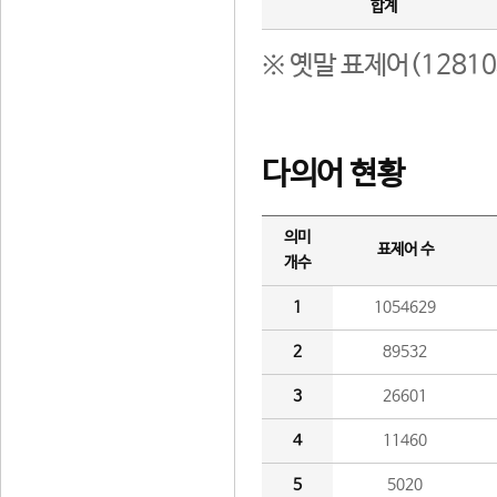
합계
※ 옛말 표제어(1281
다의어 현황
의미
표제어 수
개수
1
1054629
2
89532
3
26601
4
11460
5
5020