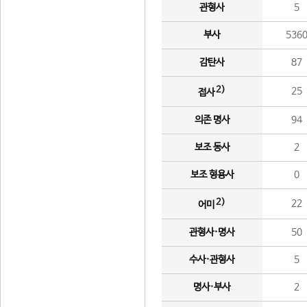
관형사
5
부사
536
감탄사
87
2)
25
접사
의존 명사
94
보조 동사
2
보조 형용사
0
2)
22
어미
관형사·명사
50
수사·관형사
5
명사·부사
2