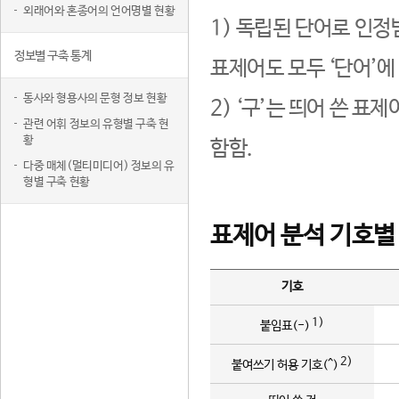
외래어와 혼종어의 언어명별 현황
1) 독립된 단어로 인정
정보별 구축 통계
표제어도 모두 ‘단어’에
동사와 형용사의 문형 정보 현황
2) ‘구’는 띄어 쓴 표
관련 어휘 정보의 유형별 구축 현
황
함함.
다중 매체(멀티미디어) 정보의 유
형별 구축 현황
표제어 분석 기호별
기호
1)
붙임표(-)
2)
붙여쓰기 허용 기호(^)