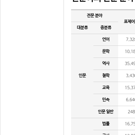
전문 분야
표제어
대분류
중분류
언어
7,32
문학
10,1
역사
35,4
인문
철학
3,43
교육
15,3
민속
6,64
인문 일반
24
법률
16,7