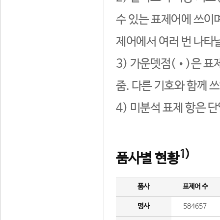
수 있는 표제어에 쓰이며
제어에서 여러 번 나타날
3) 가운뎃점(•)은 표
줌. 다른 기호와 함께 쓰
4) 미분석 표제 항은 
1)
품사별 현황
품사
표제어 수
명사
584657