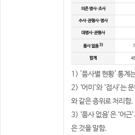
의존 명사·조사
수사·관형사·명사
대명사·관형사
3)
품사 없음
합계
4
1) '품사별 현황' 통계
2) ‘어미’와 ‘접사’
와 같은 층위로 처리함.
3) ‘품사 없음’은 ‘어
은 것을 말함.