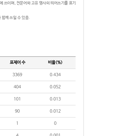
제어에 쓰이며, 전문어와 고유 명사의 띄어쓰기를 표기
 함께 쓰일 수 있음.
표제어 수
비율(%)
3369
0.434
404
0.052
101
0.013
90
0.012
1
0
4
0.001