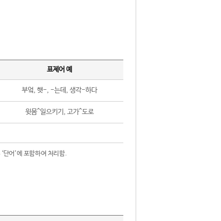
표제어 예
부엌, 햇-, -는데, 생각-하다
윗몸^일으키기, 고가^도로
 ‘단어’에 포함하여 처리함.