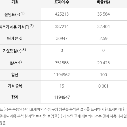
기호
표제어 수
비율(%)
1)
425213
35.584
붙임표(-)
2)
387214
32.404
여쓰기 허용 기호(^)
띄어 쓴 것
30947
2.59
3)
0
0
가운뎃점(·)
4)
351588
29.423
미분석
합산
1194962
100
기호 중복
15
0.001
합계
1194947
-
임표(-)는 독립된 단어 표제어의 직접 구성 성분을 분석한 결과를 표시하며 한 표제어에 한
우에도 최종 분석 결과만 보여 줌. 붙임표(-)가 쓰인 표제어는 띄어 쓰는 것이 허용되지 
않음.