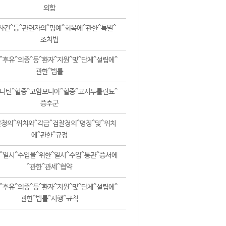
외함
사건^등^관련자의^명예^회복에^관한^특별^
조치법
^후유^의증^등^환자^지원^및^단체^설립에^
관한^법률
니틴^혈증^고암모니아^혈증^고시투룰린뇨^
증후군
청의^위치와^각급^검찰청의^명칭^및^위치
에^관한^규정
^일시^수입을^위한^일시^수입^통관^증서에
^관한^관세^협약
^후유^의증^등^환자^지원^및^단체^설립에^
관한^법률^시행^규칙