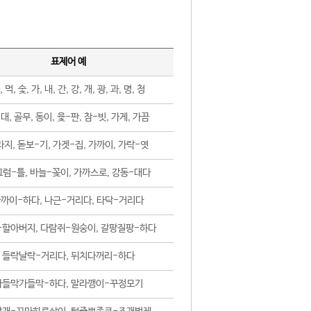
표제어 예
, 먹, 숯, 가, 내, 간, 강, 개, 광, 과, 명, 청
대, 골무, 동이, 윷-판, 참-빗, 가게, 가끔
지, 돋보-기, 가겟-집, 가까이, 가락-엿
럼-틀, 바늘-꽂이, 가까스로, 강동-대다
까이-하다, 나근-거리다, 타닥-거리다
-할아버지, 다람쥐-원숭이, 갈팡질팡-하다
들락날락-거리다, 뒤치다꺼리-하다
가들막가들막-하다, 말라깽이-꾸정모기