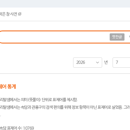
작은 창 사전
옛한글
2026
7
년
제어 통계
리말샘에서는 의미(뜻풀이) 단위로 표제어를 제시함.
리말샘에서는 속담과 관용구의 검색 편의를 위해 정보 항목이 아닌 표제어로 실었음. 그러
.
속담 표제어 수: 10769