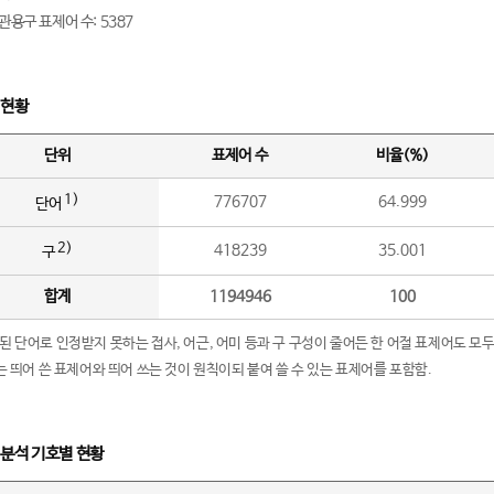
관용구 표제어 수: 5387
 현황
단위
표제어 수
비율(%)
1)
776707
64.999
단어
2)
418239
35.001
구
합계
1194946
100
립된 단어로 인정받지 못하는 접사, 어근, 어미 등과 구 구성이 줄어든 한 어절 표제어도 모두
구’는 띄어 쓴 표제어와 띄어 쓰는 것이 원칙이되 붙여 쓸 수 있는 표제어를 포함함.
 분석 기호별 현황