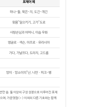
표제어 예
하나-둘, 묵은-지, 도긴-개긴
윗몸^일으키기, 고가^도로
사랑손님과 어머니, 이솝 우화
앵글로ㆍ색슨, 아프로ㆍ유라시아
가다, 가냘프다, 도라지, 고드름
망이ㆍ망소이의^난, 니만ㆍ피크-병
 번만 씀. 둘 이상의 구성 성분으로 이루어진 표제
않으며, 가운뎃점(•) 이외의 다른 기호와는 함께