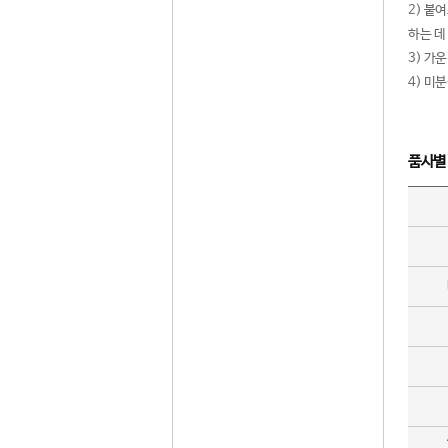
2) 붙
하는 데
3) 가
4) 미
품사별