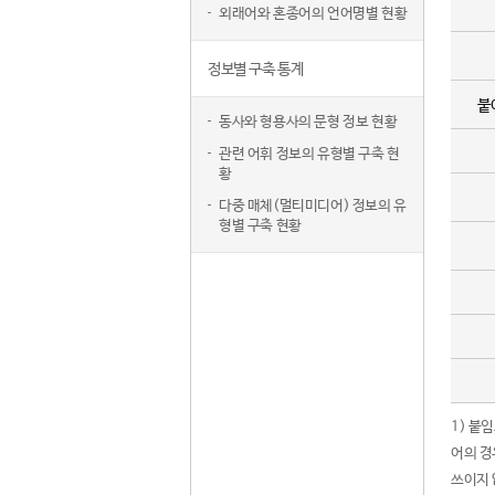
외래어와 혼종어의 언어명별 현황
정보별 구축 통계
붙
동사와 형용사의 문형 정보 현황
관련 어휘 정보의 유형별 구축 현
황
다중 매체(멀티미디어) 정보의 유
형별 구축 현황
1) 붙
어의 경
쓰이지 