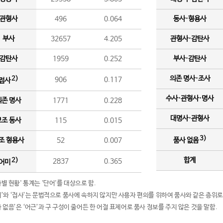
관형사
496
0.064
동사·형용사
부사
32657
4.205
관형사·감탄사
감탄사
1959
0.252
부사·감탄사
의존 명사·조사
2)
906
0.117
접사
수사·관형사·명사
의존 명사
1771
0.228
대명사·관형사
보조 동사
115
0.015
3)
조 형용사
52
0.007
품사 없음
합계
2)
2837
0.365
어미
품사별 현황' 통계는 '단어'를 대상으로 함.
어미’와 ‘접사’는 문법적으로 품사에 속하지 않지만 사용자 편의를 위하여 품사와 같은 층위로
품사 없음’은 ‘어근’과 구 구성이 줄어든 한 어절 표제어로 품사 정보를 주지 않은 것을 말함.