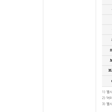
보
1) '
2) ‘
3) ‘