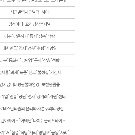
날개-꼬마하루살이, 털줄뾰족코-조개벌레
시근벌떡시근벌떡-하다
검정마디-꼬리납작맵시벌
경주^감은사지^동서^삼층^석탑
대한민국^임시^정부^수립^기념일
대구^동화사^금당암^동서^삼층^석탑
영세율^과세^표준^신고^불성실^가산세
감지금니대방광불화엄경-보현행원품
기업^진흥^공단^전자^상거래^지원^센터
로테스탄티즘의 윤리와 자본주의의 정신
코틴아마이드^아데닌^다이뉴클레오타이드
지^서^삼층^석탑^사리^장엄구^금동^사리^