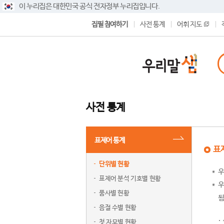
이 누리집은 대한민국 공식 전자정부 누리집입니다.
집필 참여하기
사전 통계
어휘 지도
사전 통계
표제어 통계
표
단위별 현황
우
표제어 분석 기호별 현황
우
품사별 현황
됨
음절 수별 현황
첫 자모별 현황