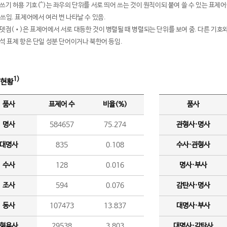
여쓰기 허용 기호(^)는 좌우의 단위를 서로 띄어 쓰는 것이 원칙이되 붙여 쓸 수 있는 표
 쓰임. 표제어에서 여러 번 나타날 수 있음.
운뎃점(•)은 표제어에서 서로 대등한 것이 병렬될 때 병렬되는 단위를 보여 줌. 다른 기호와
분석 표제 항은 단일 성분 단어이거나 북한어 등임.
1)
 현황
품사
표제어 수
비율(%)
품사
명사
584657
75.274
관형사·명사
대명사
835
0.108
수사·관형사
수사
128
0.016
명사·부사
조사
594
0.076
감탄사·명사
동사
107473
13.837
대명사·부사
형용사
29538
3.803
대명사·감탄사