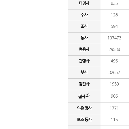
대명사
835
수사
128
조사
594
동사
107473
형용사
29538
관형사
496
부사
32657
감탄사
1959
2)
906
접사
의존 명사
1771
보조 동사
115