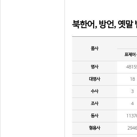
북한어, 방언, 옛말
품사
표제어
명사
4815
대명사
18
수사
3
조사
4
동사
1137
형용사
294