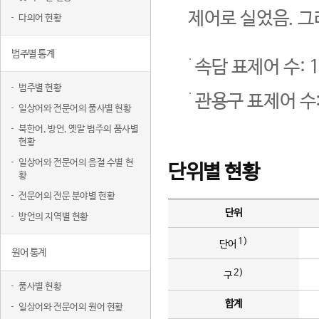
제어로 실었음. 그
다의어 현황
범주별 통계
속담 표제어 수: 1
범주별 현황
관용구 표제어 수:
일상어와 전문어의 품사별 현황
북한어, 방언, 옛말 범주의 품사별
현황
일상어와 전문어의 음절 수별 현
단위별 현황
황
전문어의 전문 분야별 현황
단위
방언의 지역별 현황
1)
단어
원어 통계
2)
구
품사별 현황
합계
일상어와 전문어의 원어 현황