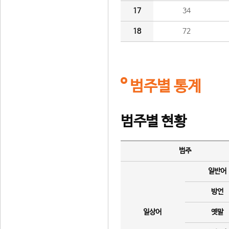
17
34
18
72
범주별 통계
범주별 현황
범주
일반어
방언
일상어
옛말