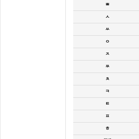
ㅃ
ㅅ
ㅆ
ㅇ
ㅈ
ㅉ
ㅊ
ㅋ
ㅌ
ㅍ
ㅎ