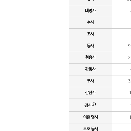
대명사
수사
조사
동사
9
형용사
2
관형사
부사
3
감탄사
2)
접사
의존 명사
보조 동사