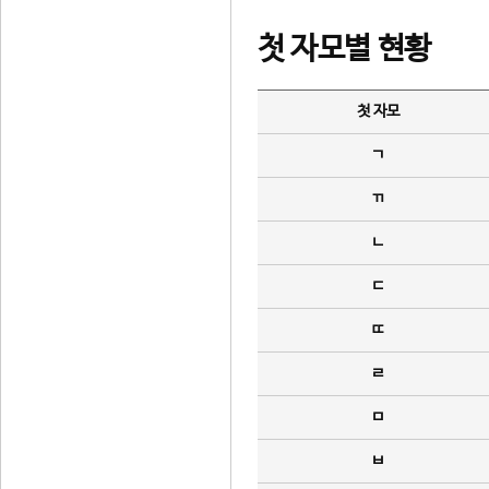
첫 자모별 현황
첫 자모
ㄱ
ㄲ
ㄴ
ㄷ
ㄸ
ㄹ
ㅁ
ㅂ