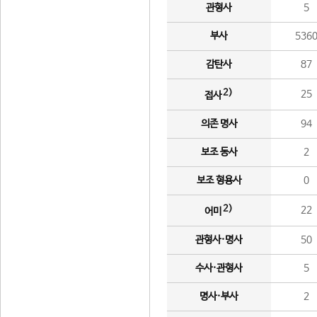
관형사
5
부사
536
감탄사
87
2)
25
접사
의존 명사
94
보조 동사
2
보조 형용사
0
2)
22
어미
관형사·명사
50
수사·관형사
5
명사·부사
2