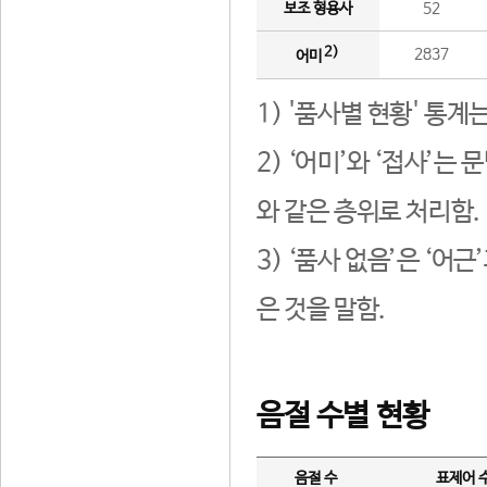
보조 형용사
52
2)
2837
어미
1) '품사별 현황' 통계
2) ‘어미’와 ‘접사’
와 같은 층위로 처리함.
3) ‘품사 없음’은 ‘어
은 것을 말함.
음절 수별 현황
음절 수
표제어 