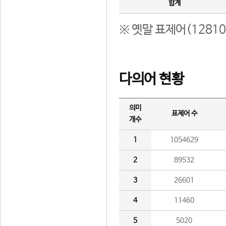
합계
※ 옛말 표제어(1281
다의어 현황
의미
표제어 수
개수
1
1054629
2
89532
3
26601
4
11460
5
5020