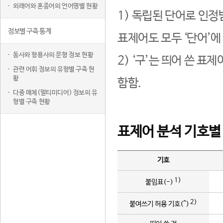
외래어와 혼종어의 언어명별 현황
1) 독립된 단어로 인정
정보별 구축 통계
표제어도 모두 ‘단어’에
동사와 형용사의 문형 정보 현황
2) ‘구’는 띄어 쓴 표
관련 어휘 정보의 유형별 구축 현
황
함함.
다중 매체(멀티미디어) 정보의 유
형별 구축 현황
표제어 분석 기호별
기호
1)
붙임표(-)
2)
붙여쓰기 허용 기호(^)