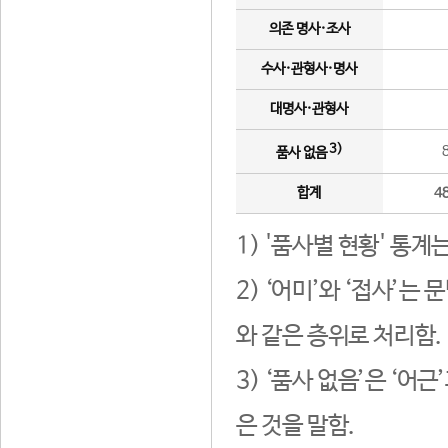
의존 명사·조사
수사·관형사·명사
대명사·관형사
3)
품사 없음
합계
4
1) '품사별 현황' 통계
2) ‘어미’와 ‘접사’
와 같은 층위로 처리함.
3) ‘품사 없음’은 ‘어
은 것을 말함.