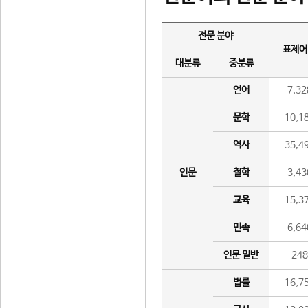
전문 분야
표제어
대분류
중분류
언어
7,32
문학
10,1
역사
35,4
인문
철학
3,43
교육
15,3
민속
6,64
인문 일반
24
법률
16,7