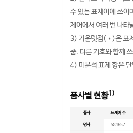
수 있는 표제어에 쓰이며
제어에서 여러 번 나타날
3) 가운뎃점(•)은 표
줌. 다른 기호와 함께 쓰
4) 미분석 표제 항은 
1)
품사별 현황
품사
표제어 수
명사
584657