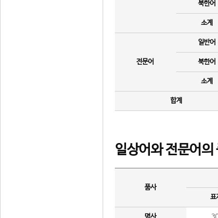
북한어
소계
일반어
전문어
북한어
소계
합계
일상어와 전문어의 
품사
표
명사
3