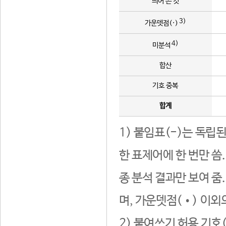
띄어 쓴 것
3)
가운뎃점(·)
4)
미분석
합산
기호 중복
합계
1) 붙임표(-)는 독립
한 표제어에 한 번만 씀
종 분석 결과만 보여 줌
며, 가운뎃점(•) 이외
2) 붙여쓰기 허용 기호