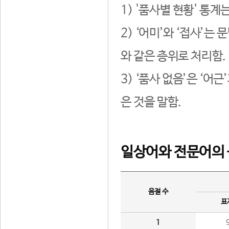
1) '품사별 현황' 통계
2) ‘어미’와 ‘접사’
와 같은 층위로 처리함.
3) ‘품사 없음’은 ‘어
은 것을 말함.
일상어와 전문어의 
음절 수
표
1