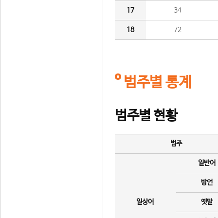
17
34
18
72
범주별 통계
범주별 현황
범주
일반어
방언
일상어
옛말