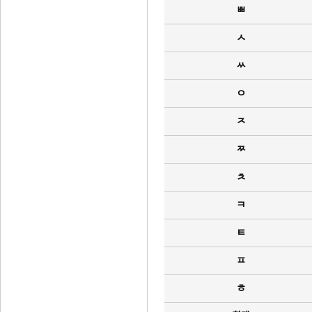
ㅃ
ㅅ
ㅆ
ㅇ
ㅈ
ㅉ
ㅊ
ㅋ
ㅌ
ㅍ
ㅎ