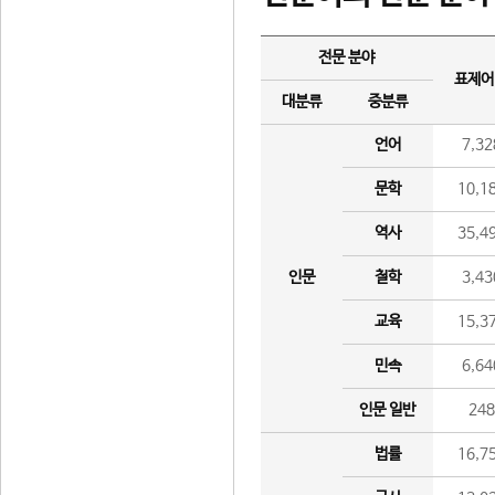
전문 분야
표제어
대분류
중분류
언어
7,32
문학
10,1
역사
35,4
인문
철학
3,43
교육
15,3
민속
6,64
인문 일반
24
법률
16,7