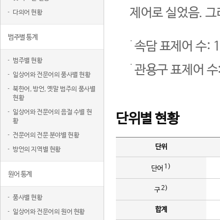
제어로 실었음. 그
다의어 현황
범주별 통계
속담 표제어 수: 1
범주별 현황
관용구 표제어 수:
일상어와 전문어의 품사별 현황
북한어, 방언, 옛말 범주의 품사별
현황
일상어와 전문어의 음절 수별 현
단위별 현황
황
전문어의 전문 분야별 현황
단위
방언의 지역별 현황
1)
단어
원어 통계
2)
구
품사별 현황
합계
일상어와 전문어의 원어 현황