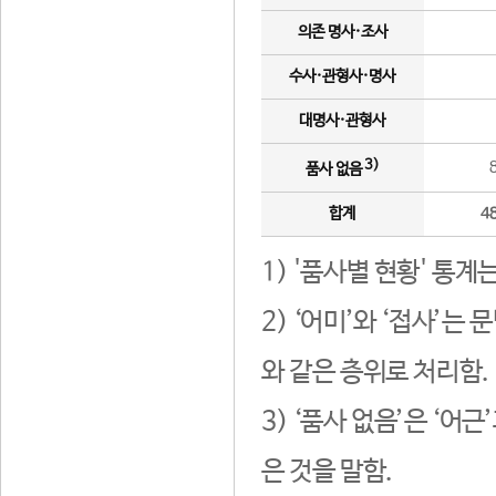
의존 명사·조사
수사·관형사·명사
대명사·관형사
3)
품사 없음
합계
4
1) '품사별 현황' 통계
2) ‘어미’와 ‘접사’
와 같은 층위로 처리함.
3) ‘품사 없음’은 ‘어
은 것을 말함.