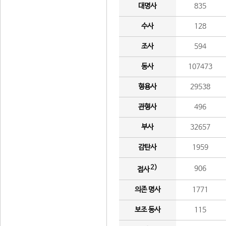
대명사
835
수사
128
조사
594
동사
107473
형용사
29538
관형사
496
부사
32657
감탄사
1959
2)
906
접사
의존 명사
1771
보조 동사
115