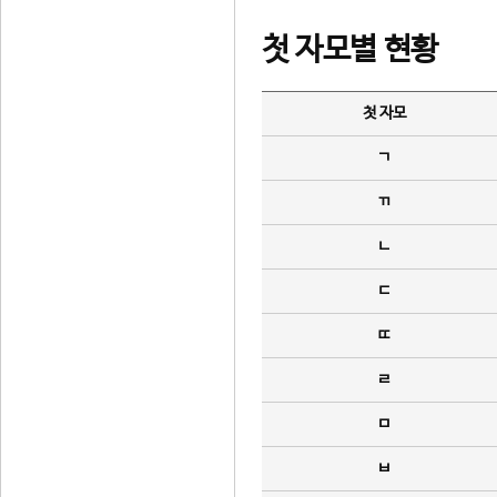
첫 자모별 현황
첫 자모
ㄱ
ㄲ
ㄴ
ㄷ
ㄸ
ㄹ
ㅁ
ㅂ