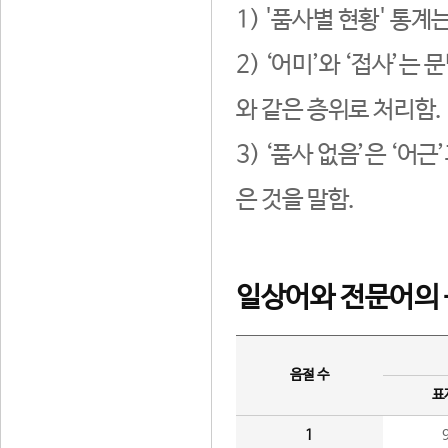
1) '품사별 현황' 통계
2) ‘어미’와 ‘접사’
와 같은 층위로 처리함.
3) ‘품사 없음’은 ‘어
은 것을 말함.
일상어와 전문어의 
음절 수
표
1