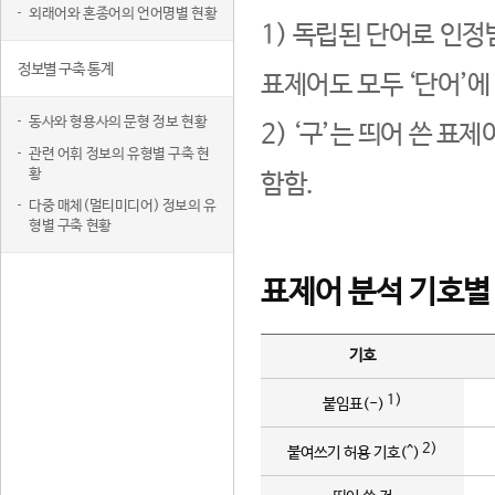
외래어와 혼종어의 언어명별 현황
1) 독립된 단어로 인정
정보별 구축 통계
표제어도 모두 ‘단어’에
동사와 형용사의 문형 정보 현황
2) ‘구’는 띄어 쓴 표
관련 어휘 정보의 유형별 구축 현
황
함함.
다중 매체(멀티미디어) 정보의 유
형별 구축 현황
표제어 분석 기호별
기호
1)
붙임표(-)
2)
붙여쓰기 허용 기호(^)