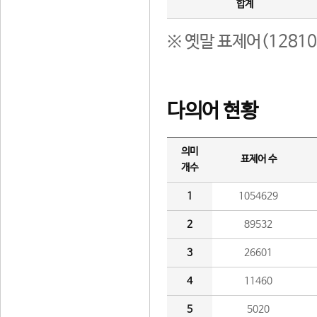
합계
※ 옛말 표제어(1281
다의어 현황
의미
표제어 수
개수
1
1054629
2
89532
3
26601
4
11460
5
5020