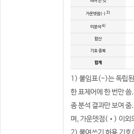
띄어 쓴 것
3)
가운뎃점(·)
4)
미분석
합산
기호 중복
합계
1) 붙임표(-)는 독립
한 표제어에 한 번만 씀
종 분석 결과만 보여 줌
며, 가운뎃점(•) 이외
2) 붙여쓰기 허용 기호