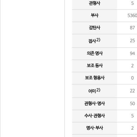
관형사
5
부사
536
감탄사
87
2)
25
접사
의존 명사
94
보조 동사
2
보조 형용사
0
2)
22
어미
관형사·명사
50
수사·관형사
5
명사·부사
2