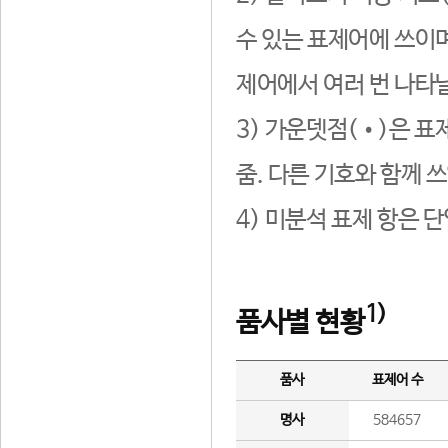
수 있는 표제어에 쓰이며
제어에서 여러 번 나타날
3) 가운뎃점(•)은 표
줌. 다른 기호와 함께 쓰
4) 미분석 표제 항은 
1)
품사별 현황
품사
표제어 수
명사
584657