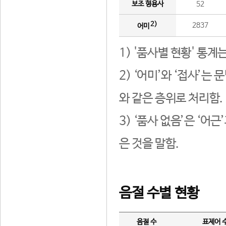
보조 형용사
52
2)
2837
어미
1) '품사별 현황' 통계
2) ‘어미’와 ‘접사’
와 같은 층위로 처리함.
3) ‘품사 없음’은 ‘어
은 것을 말함.
음절 수별 현황
음절 수
표제어 