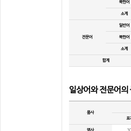
북한어
소계
일반어
전문어
북한어
소계
합계
일상어와 전문어의 
품사
표
명사
3