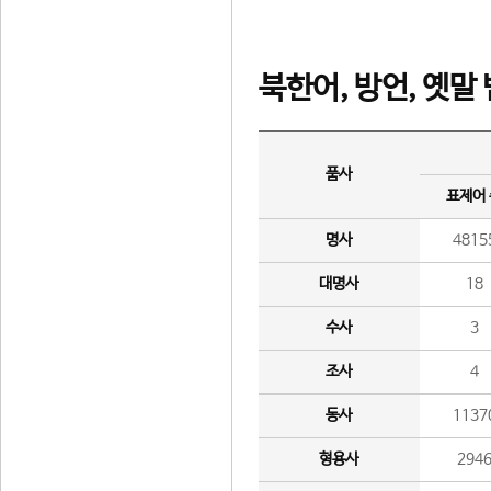
북한어, 방언, 옛말
품사
표제어
명사
4815
대명사
18
수사
3
조사
4
동사
1137
형용사
294