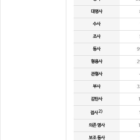
대명사
수사
조사
동사
9
형용사
2
관형사
부사
3
감탄사
2)
접사
의존 명사
보조 동사