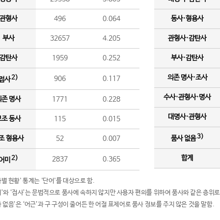
관형사
496
0.064
동사·형용사
부사
32657
4.205
관형사·감탄사
감탄사
1959
0.252
부사·감탄사
의존 명사·조사
2)
906
0.117
접사
수사·관형사·명사
의존 명사
1771
0.228
대명사·관형사
보조 동사
115
0.015
3)
조 형용사
52
0.007
품사 없음
합계
2)
2837
0.365
어미
품사별 현황' 통계는 '단어'를 대상으로 함.
어미’와 ‘접사’는 문법적으로 품사에 속하지 않지만 사용자 편의를 위하여 품사와 같은 층위로
품사 없음’은 ‘어근’과 구 구성이 줄어든 한 어절 표제어로 품사 정보를 주지 않은 것을 말함.