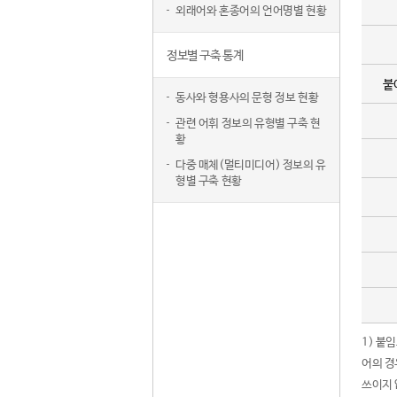
외래어와 혼종어의 언어명별 현황
정보별 구축 통계
붙
동사와 형용사의 문형 정보 현황
관련 어휘 정보의 유형별 구축 현
황
다중 매체(멀티미디어) 정보의 유
형별 구축 현황
1) 붙
어의 경
쓰이지 