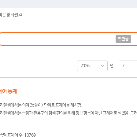
작은 창 사전
옛한글
2026
7
년
제어 통계
리말샘에서는 의미(뜻풀이) 단위로 표제어를 제시함.
리말샘에서는 속담과 관용구의 검색 편의를 위해 정보 항목이 아닌 표제어로 실었음. 그러
.
속담 표제어 수: 10769