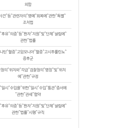
외함
사건^등^관련자의^명예^회복에^관한^특별^
조치법
^후유^의증^등^환자^지원^및^단체^설립에^
관한^법률
니틴^혈증^고암모니아^혈증^고시투룰린뇨^
증후군
청의^위치와^각급^검찰청의^명칭^및^위치
에^관한^규정
^일시^수입을^위한^일시^수입^통관^증서에
^관한^관세^협약
^후유^의증^등^환자^지원^및^단체^설립에^
관한^법률^시행^규칙