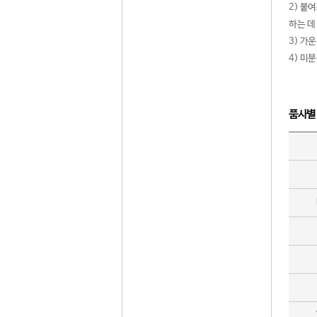
2) 붙
하는 데
3) 가
4) 미
품사별