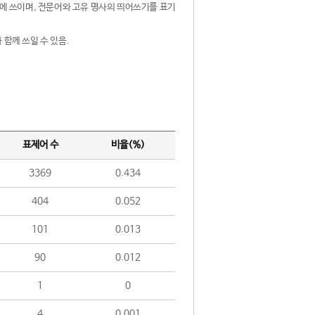
제어에 쓰이며, 전문어와 고유 명사의 띄어쓰기를 표기
 함께 쓰일 수 있음.
표제어 수
비율(%)
3369
0.434
404
0.052
101
0.013
90
0.012
1
0
4
0.001