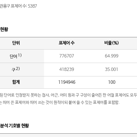
관용구 표제어 수: 5387
 현황
단위
표제어 수
비율(%)
1)
776707
64.999
단어
2)
418239
35.001
구
합계
1194946
100
립된 단어로 인정받지 못하는 접사, 어근, 어미 등과 구 구성이 줄어든 한 어절 표제어도 모두
구’는 띄어 쓴 표제어와 띄어 쓰는 것이 원칙이되 붙여 쓸 수 있는 표제어를 포함함.
 분석 기호별 현황