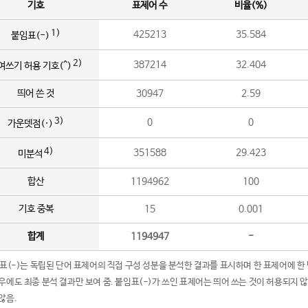
기호
표제어 수
비율(%)
1)
425213
35.584
붙임표(-)
2)
387214
32.404
여쓰기 허용 기호(^)
띄어 쓴 것
30947
2.59
3)
0
0
가운뎃점(·)
4)
351588
29.423
미분석
합산
1194962
100
기호 중복
15
0.001
합계
1194947
-
임표(-)는 독립된 단어 표제어의 직접 구성 성분을 분석한 결과를 표시하며 한 표제어에 한
우에도 최종 분석 결과만 보여 줌. 붙임표(-)가 쓰인 표제어는 띄어 쓰는 것이 허용되지 
않음.