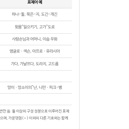
표제어 예
하나-둘, 묵은-지, 도긴-개긴
윗몸^일으키기, 고가^도로
사랑손님과 어머니, 이솝 우화
앵글로ㆍ색슨, 아프로ㆍ유라시아
가다, 가냘프다, 도라지, 고드름
망이ㆍ망소이의^난, 니만ㆍ피크-병
 번만 씀. 둘 이상의 구성 성분으로 이루어진 표제
않으며, 가운뎃점(•) 이외의 다른 기호와는 함께