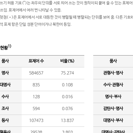
여쓰기 허용 기호(^)는 좌우의 단위를 서로 띄어 쓰는 것이 원칙이되 붙여 쓸 수 있는 표
 쓰임. 표제어에서 여러 번 나타날 수 있음.
운뎃점(•)은 표제어에서 서로 대등한 것이 병렬될 때 병렬되는 단위를 보여 줌. 다른 기호와
분석 표제 항은 단일 성분 단어이거나 북한어 등임.
1)
 현황
품사
표제어 수
비율(%)
품사
명사
584657
75.274
관형사·명사
대명사
835
0.108
수사·관형사
수사
128
0.016
명사·부사
조사
594
0.076
감탄사·명사
동사
107473
13.837
대명사·부사
형용사
29538
3.803
대명사·감탄사