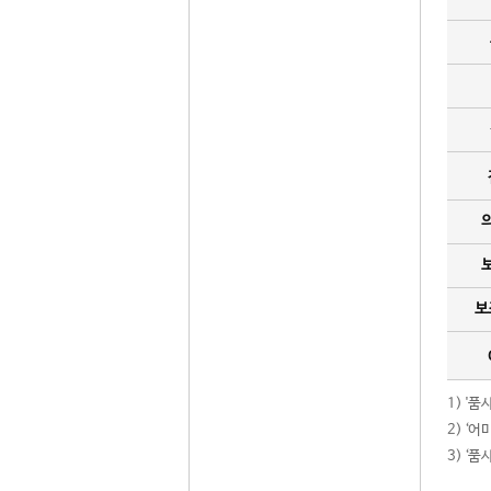
보
1) '
2) ‘
3) ‘