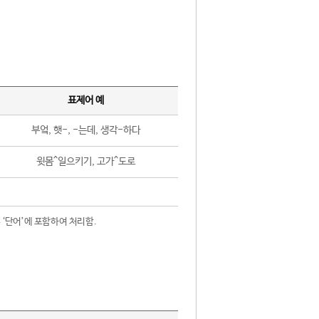
표제어 예
부엌, 햇-, -는데, 생각-하다
윗몸^일으키기, 고가^도로
 ‘단어’에 포함하여 처리함.