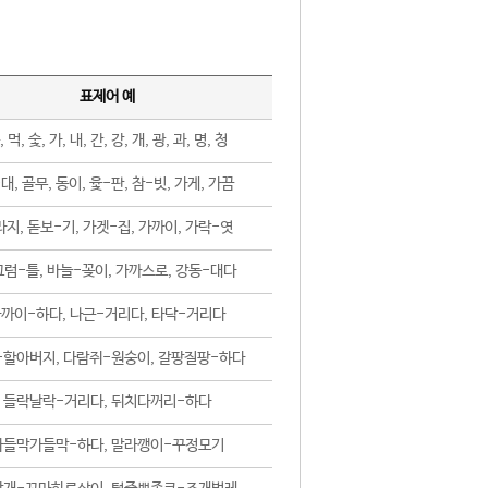
표제어 예
, 먹, 숯, 가, 내, 간, 강, 개, 광, 과, 명, 청
대, 골무, 동이, 윷-판, 참-빗, 가게, 가끔
지, 돋보-기, 가겟-집, 가까이, 가락-엿
럼-틀, 바늘-꽂이, 가까스로, 강동-대다
까이-하다, 나근-거리다, 타닥-거리다
-할아버지, 다람쥐-원숭이, 갈팡질팡-하다
들락날락-거리다, 뒤치다꺼리-하다
가들막가들막-하다, 말라깽이-꾸정모기