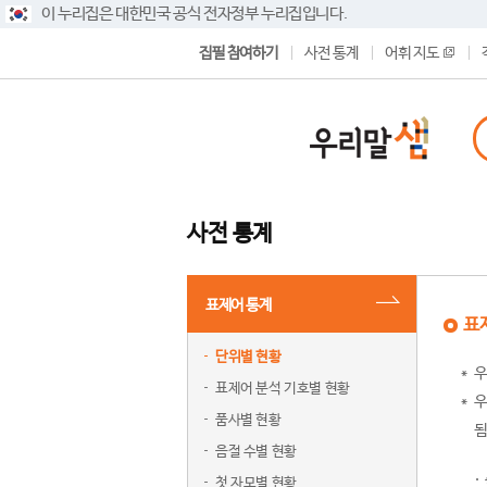
이 누리집은 대한민국 공식 전자정부 누리집입니다.
집필 참여하기
사전 통계
어휘 지도
사전 통계
표제어 통계
표
단위별 현황
우
표제어 분석 기호별 현황
우
품사별 현황
됨
음절 수별 현황
첫 자모별 현황