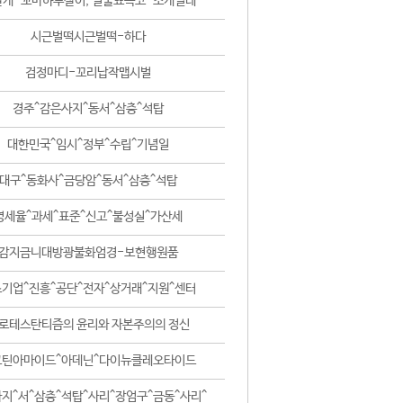
날개-꼬마하루살이, 털줄뾰족코-조개벌레
시근벌떡시근벌떡-하다
검정마디-꼬리납작맵시벌
경주^감은사지^동서^삼층^석탑
대한민국^임시^정부^수립^기념일
대구^동화사^금당암^동서^삼층^석탑
영세율^과세^표준^신고^불성실^가산세
감지금니대방광불화엄경-보현행원품
기업^진흥^공단^전자^상거래^지원^센터
로테스탄티즘의 윤리와 자본주의의 정신
코틴아마이드^아데닌^다이뉴클레오타이드
지^서^삼층^석탑^사리^장엄구^금동^사리^