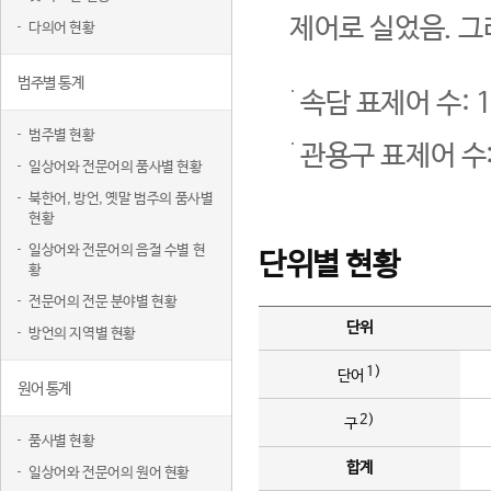
제어로 실었음. 그
다의어 현황
범주별 통계
속담 표제어 수: 1
범주별 현황
관용구 표제어 수:
일상어와 전문어의 품사별 현황
북한어, 방언, 옛말 범주의 품사별
현황
일상어와 전문어의 음절 수별 현
단위별 현황
황
전문어의 전문 분야별 현황
단위
방언의 지역별 현황
1)
단어
원어 통계
2)
구
품사별 현황
합계
일상어와 전문어의 원어 현황