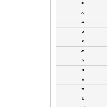
ㅃ
ㅅ
ㅆ
ㅇ
ㅈ
ㅉ
ㅊ
ㅋ
ㅌ
ㅍ
ㅎ