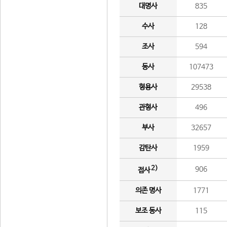
대명사
835
수사
128
조사
594
동사
107473
형용사
29538
관형사
496
부사
32657
감탄사
1959
2)
906
접사
의존 명사
1771
보조 동사
115