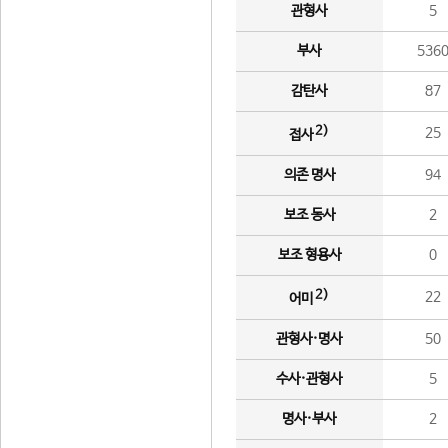
관형사
5
부사
536
감탄사
87
2)
25
접사
의존 명사
94
보조 동사
2
보조 형용사
0
2)
22
어미
관형사·명사
50
수사·관형사
5
명사·부사
2