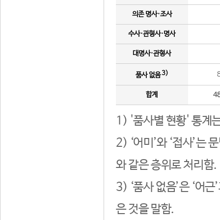
의존 명사·조사
수사·관형사·명사
대명사·관형사
3)
품사 없음
합계
4
1) '품사별 현황' 통계
2) ‘어미’와 ‘접사’
와 같은 층위로 처리함.
3) ‘품사 없음’은 ‘어
은 것을 말함.