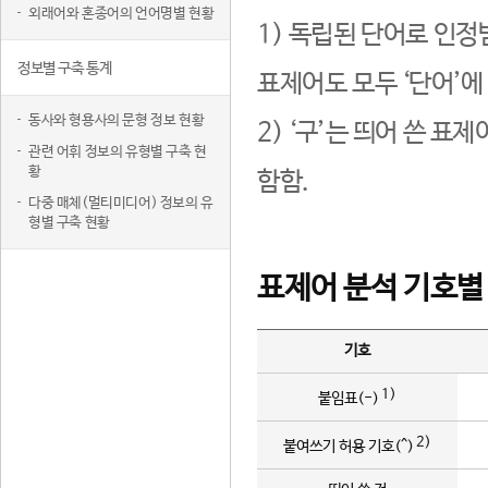
외래어와 혼종어의 언어명별 현황
1) 독립된 단어로 인정
정보별 구축 통계
표제어도 모두 ‘단어’에
동사와 형용사의 문형 정보 현황
2) ‘구’는 띄어 쓴 표
관련 어휘 정보의 유형별 구축 현
황
함함.
다중 매체(멀티미디어) 정보의 유
형별 구축 현황
표제어 분석 기호별
기호
1)
붙임표(-)
2)
붙여쓰기 허용 기호(^)