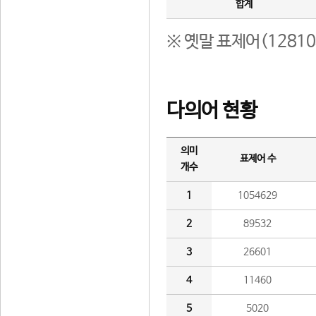
합계
※ 옛말 표제어(1281
다의어 현황
의미
표제어 수
개수
1
1054629
2
89532
3
26601
4
11460
5
5020