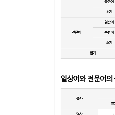
북한어
소계
일반어
전문어
북한어
소계
합계
일상어와 전문어의 
품사
표
명사
3