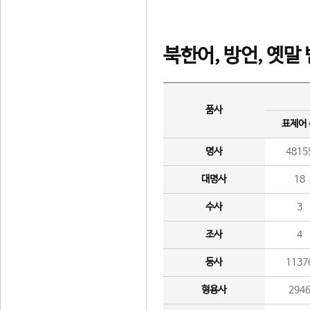
북한어, 방언, 옛말
품사
표제어
명사
4815
대명사
18
수사
3
조사
4
동사
1137
형용사
294