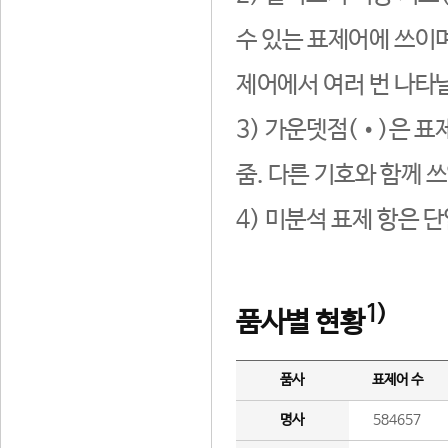
수 있는 표제어에 쓰이며
제어에서 여러 번 나타날
3) 가운뎃점(•)은 표
줌. 다른 기호와 함께 쓰
4) 미분석 표제 항은 
1)
품사별 현황
품사
표제어 수
명사
584657