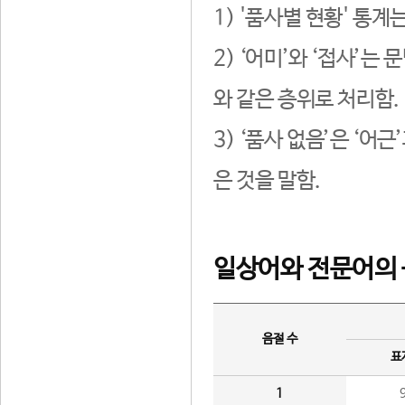
1) '품사별 현황' 통계
2) ‘어미’와 ‘접사’
와 같은 층위로 처리함.
3) ‘품사 없음’은 ‘어
은 것을 말함.
일상어와 전문어의 
음절 수
표
1