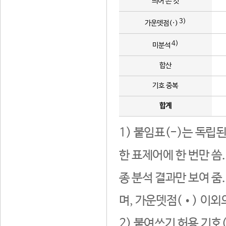
띄어 쓴 것
3)
가운뎃점(·)
4)
미분석
합산
기호 중복
합계
1) 붙임표(-)는 독립
한 표제어에 한 번만 씀
종 분석 결과만 보여 줌
며, 가운뎃점(•) 이외
2) 붙여쓰기 허용 기호