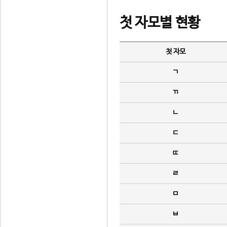
첫 자모별 현황
첫 자모
ㄱ
ㄲ
ㄴ
ㄷ
ㄸ
ㄹ
ㅁ
ㅂ