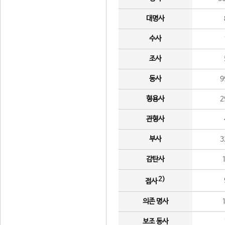
대명사
수사
조사
동사
9
형용사
2
관형사
부사
3
감탄사
2)
접사
의존 명사
보조 동사