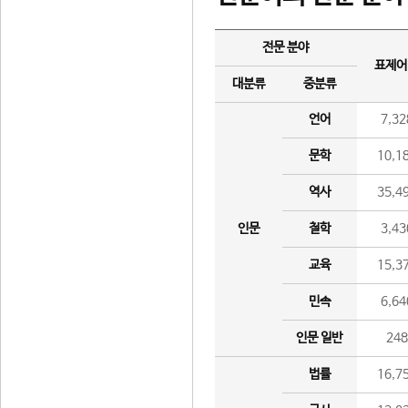
전문 분야
표제어
대분류
중분류
언어
7,32
문학
10,1
역사
35,4
인문
철학
3,43
교육
15,3
민속
6,64
인문 일반
24
법률
16,7