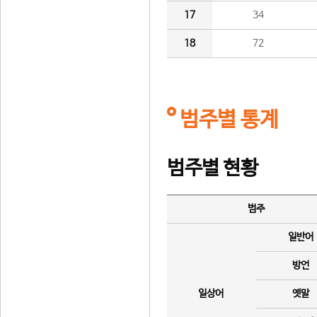
17
34
18
72
범주별 통계
범주별 현황
범주
일반어
방언
일상어
옛말