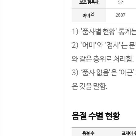
보조 형용사
52
2)
2837
어미
1) '품사별 현황' 통계
2) ‘어미’와 ‘접사’
와 같은 층위로 처리함.
3) ‘품사 없음’은 ‘어
은 것을 말함.
음절 수별 현황
음절 수
표제어 