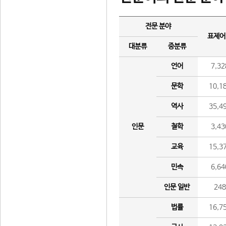
전문 분야
표제어
대분류
중분류
언어
7,32
문학
10,1
역사
35,4
인문
철학
3,43
교육
15,3
민속
6,64
인문 일반
24
법률
16,7