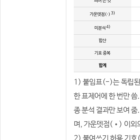
띄어 쓴 것
3)
가운뎃점(·)
4)
미분석
합산
기호 중복
합계
1) 붙임표(-)는 독립
한 표제어에 한 번만 씀
종 분석 결과만 보여 줌
며, 가운뎃점(•) 이외
2) 붙여쓰기 허용 기호