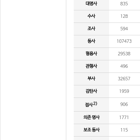
대명사
835
수사
128
조사
594
동사
107473
형용사
29538
관형사
496
부사
32657
감탄사
1959
2)
906
접사
의존 명사
1771
보조 동사
115