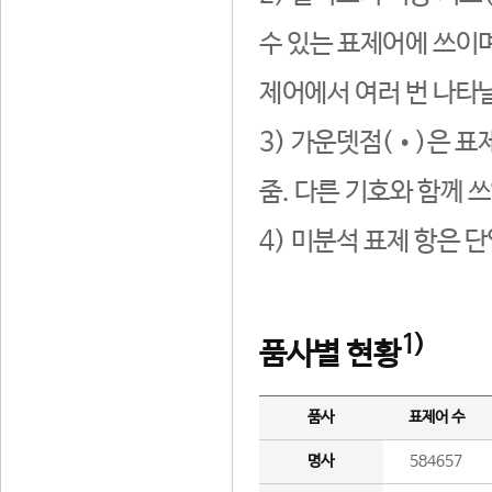
수 있는 표제어에 쓰이며
제어에서 여러 번 나타날
3) 가운뎃점(•)은 표
줌. 다른 기호와 함께 쓰
4) 미분석 표제 항은 
1)
품사별 현황
품사
표제어 수
명사
584657