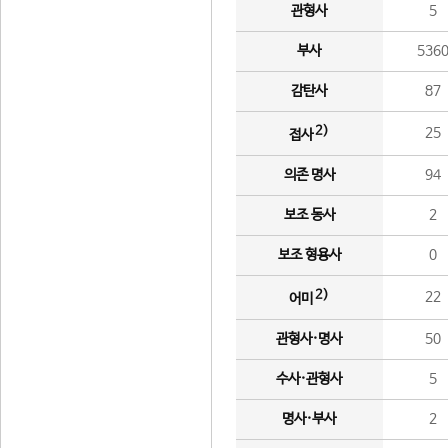
관형사
5
부사
536
감탄사
87
2)
25
접사
의존 명사
94
보조 동사
2
보조 형용사
0
2)
22
어미
관형사·명사
50
수사·관형사
5
명사·부사
2