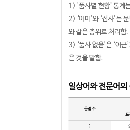
1) '품사별 현황' 통계
2) ‘어미’와 ‘접사’
와 같은 층위로 처리함.
3) ‘품사 없음’은 ‘어
은 것을 말함.
일상어와 전문어의 
음절 수
표
1