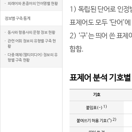
외래어와 혼종어의 언어명별 현황
1) 독립된 단어로 인정
정보별 구축 통계
표제어도 모두 ‘단어’에
동사와 형용사의 문형 정보 현황
2) ‘구’는 띄어 쓴 표
관련 어휘 정보의 유형별 구축 현
황
함함.
다중 매체(멀티미디어) 정보의 유
형별 구축 현황
표제어 분석 기호별
기호
1)
붙임표(-)
2)
붙여쓰기 허용 기호(^)