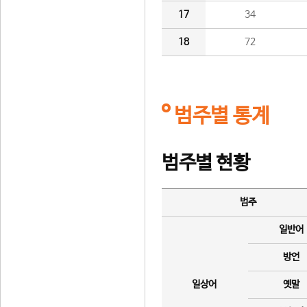
17
34
18
72
범주별 통계
범주별 현황
범주
일반어
방언
일상어
옛말