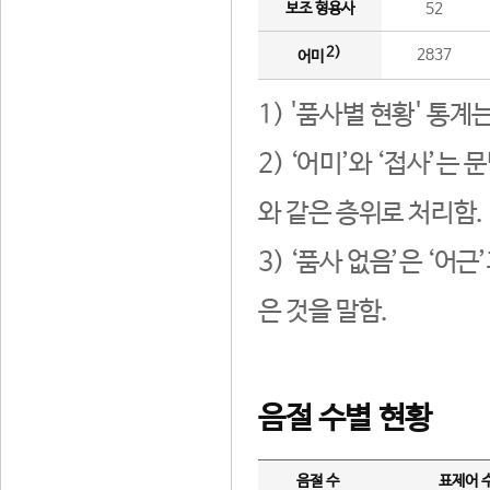
보조 형용사
52
2)
2837
어미
1) '품사별 현황' 통계
2) ‘어미’와 ‘접사’
와 같은 층위로 처리함.
3) ‘품사 없음’은 ‘어
은 것을 말함.
음절 수별 현황
음절 수
표제어 