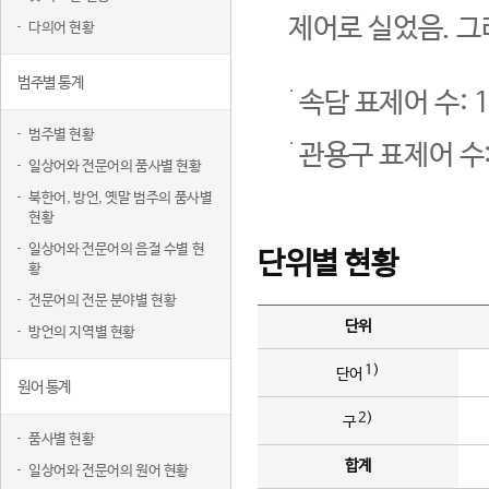
제어로 실었음. 그
다의어 현황
범주별 통계
속담 표제어 수: 1
범주별 현황
관용구 표제어 수:
일상어와 전문어의 품사별 현황
북한어, 방언, 옛말 범주의 품사별
현황
일상어와 전문어의 음절 수별 현
단위별 현황
황
전문어의 전문 분야별 현황
단위
방언의 지역별 현황
1)
단어
원어 통계
2)
구
품사별 현황
합계
일상어와 전문어의 원어 현황