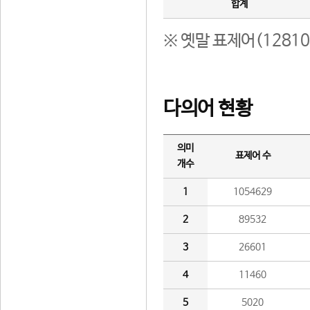
합계
※ 옛말 표제어(1281
다의어 현황
의미
표제어 수
개수
1
1054629
2
89532
3
26601
4
11460
5
5020