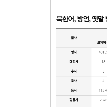
북한어, 방언, 옛말
품사
표제어
명사
4815
대명사
18
수사
3
조사
4
동사
1137
형용사
294