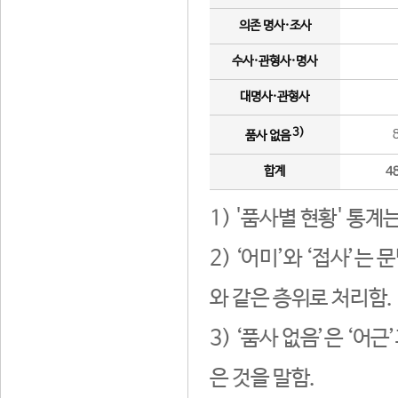
의존 명사·조사
수사·관형사·명사
대명사·관형사
3)
품사 없음
합계
4
1) '품사별 현황' 통계
2) ‘어미’와 ‘접사’
와 같은 층위로 처리함.
3) ‘품사 없음’은 ‘어
은 것을 말함.