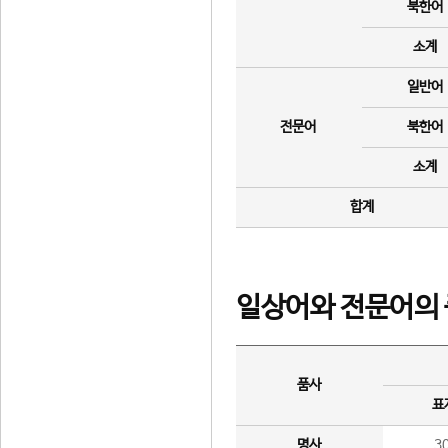
북한어
소계
일반어
전문어
북한어
소계
합계
일상어와 전문어의 
품사
표
명사
3