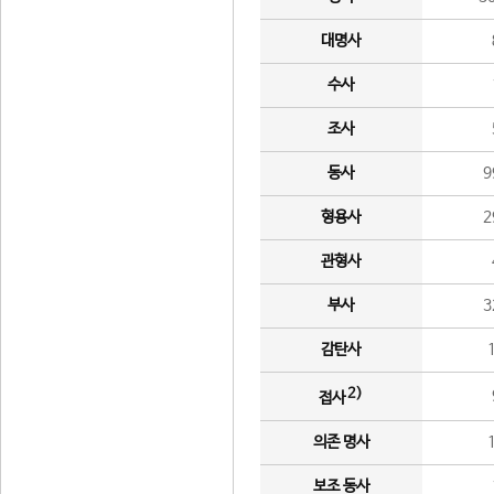
대명사
수사
조사
동사
9
형용사
2
관형사
부사
3
감탄사
2)
접사
의존 명사
보조 동사