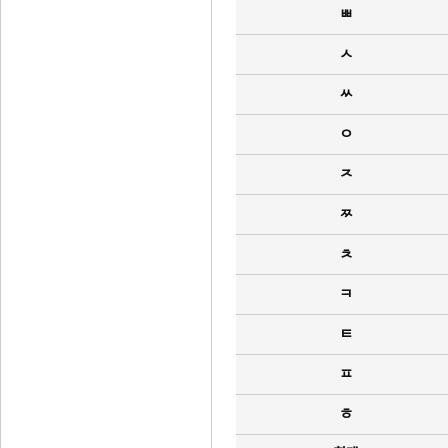
ㅃ
ㅅ
ㅆ
ㅇ
ㅈ
ㅉ
ㅊ
ㅋ
ㅌ
ㅍ
ㅎ