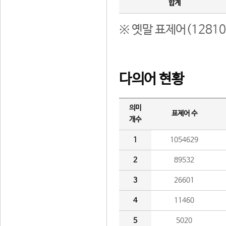
합계
※ 옛말 표제어(1281
다의어 현황
의미
표제어 수
개수
1
1054629
2
89532
3
26601
4
11460
5
5020