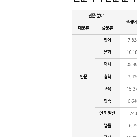
전문 분야
표제어
대분류
중분류
언어
7,32
문학
10,1
역사
35,4
인문
철학
3,43
교육
15,3
민속
6,64
인문 일반
24
법률
16,7