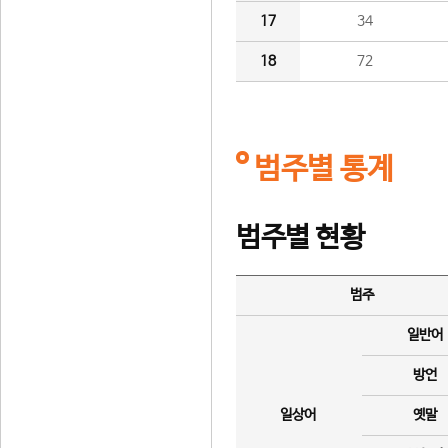
17
34
18
72
범주별 통계
범주별 현황
범주
일반어
방언
일상어
옛말