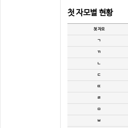
첫 자모별 현황
첫 자모
ㄱ
ㄲ
ㄴ
ㄷ
ㄸ
ㄹ
ㅁ
ㅂ