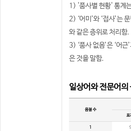
1) '품사별 현황' 통계
2) ‘어미’와 ‘접사’
와 같은 층위로 처리함.
3) ‘품사 없음’은 ‘어
은 것을 말함.
일상어와 전문어의 
음절 수
표
1