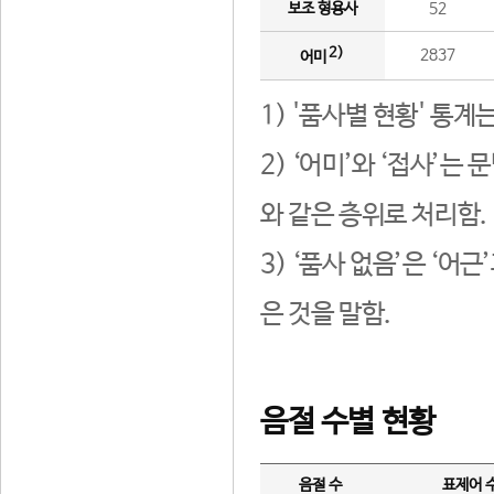
보조 형용사
52
2)
2837
어미
1) '품사별 현황' 통계
2) ‘어미’와 ‘접사’
와 같은 층위로 처리함.
3) ‘품사 없음’은 ‘어
은 것을 말함.
음절 수별 현황
음절 수
표제어 