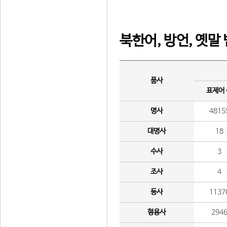
북한어, 방언, 옛말
품사
표제어
명사
4815
대명사
18
수사
3
조사
4
동사
1137
형용사
294