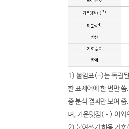
띄어 쓴 것
3)
가운뎃점(·)
4)
미분석
합산
기호 중복
합계
1) 붙임표(-)는 독립
한 표제어에 한 번만 씀
종 분석 결과만 보여 줌
며, 가운뎃점(•) 이외
2) 붙여쓰기 허용 기호