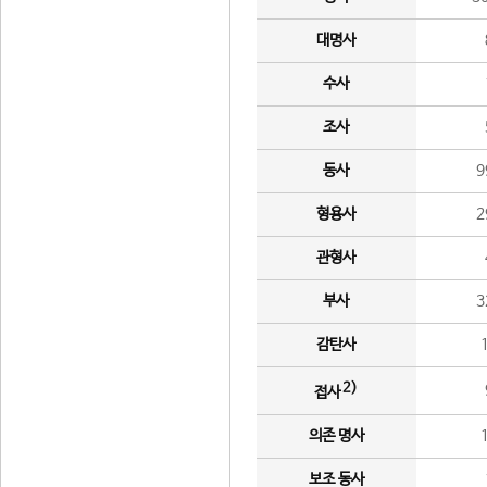
대명사
수사
조사
동사
9
형용사
2
관형사
부사
3
감탄사
2)
접사
의존 명사
보조 동사