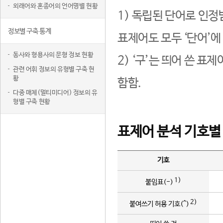
외래어와 혼종어의 언어명별 현황
1) 독립된 단어로 인정
정보별 구축 통계
표제어도 모두 ‘단어’에
동사와 형용사의 문형 정보 현황
2) ‘구’는 띄어 쓴 표
관련 어휘 정보의 유형별 구축 현
황
함함.
다중 매체(멀티미디어) 정보의 유
형별 구축 현황
표제어 분석 기호별
기호
1)
붙임표(-)
2)
붙여쓰기 허용 기호(^)