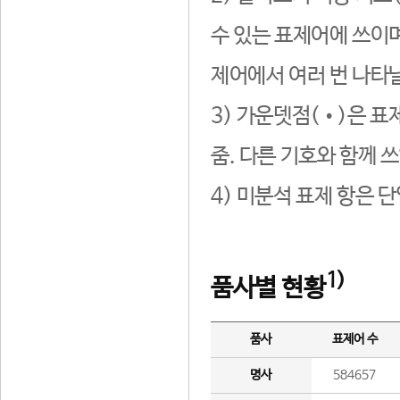
수 있는 표제어에 쓰이며
제어에서 여러 번 나타날
3) 가운뎃점(•)은 표
줌. 다른 기호와 함께 쓰
4) 미분석 표제 항은 
1)
품사별 현황
품사
표제어 수
명사
584657