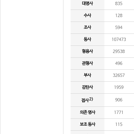
대명사
835
수사
128
조사
594
동사
107473
형용사
29538
관형사
496
부사
32657
감탄사
1959
2)
906
접사
의존 명사
1771
보조 동사
115