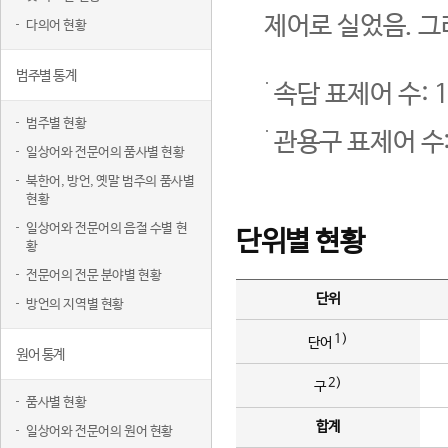
제어로 실었음. 그
다의어 현황
범주별 통계
속담 표제어 수: 1
범주별 현황
관용구 표제어 수:
일상어와 전문어의 품사별 현황
북한어, 방언, 옛말 범주의 품사별
현황
일상어와 전문어의 음절 수별 현
단위별 현황
황
전문어의 전문 분야별 현황
단위
방언의 지역별 현황
1)
단어
원어 통계
2)
구
품사별 현황
합계
일상어와 전문어의 원어 현황