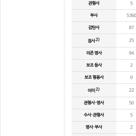
관형사
5
부사
536
감탄사
87
2)
25
접사
의존 명사
94
보조 동사
2
보조 형용사
0
2)
22
어미
관형사·명사
50
수사·관형사
5
명사·부사
2