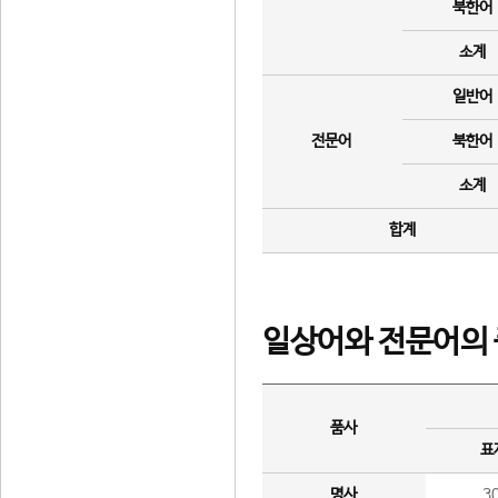
북한어
소계
일반어
전문어
북한어
소계
합계
일상어와 전문어의 
품사
표
명사
3