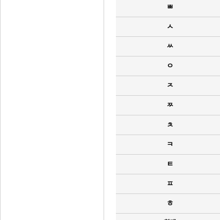
ㅃ
ㅅ
ㅆ
ㅇ
ㅈ
ㅉ
ㅊ
ㅋ
ㅌ
ㅍ
ㅎ