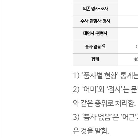
의존 명사·조사
수사·관형사·명사
대명사·관형사
3)
품사 없음
합계
4
1) '품사별 현황' 통계
2) ‘어미’와 ‘접사’
와 같은 층위로 처리함.
3) ‘품사 없음’은 ‘어
은 것을 말함.