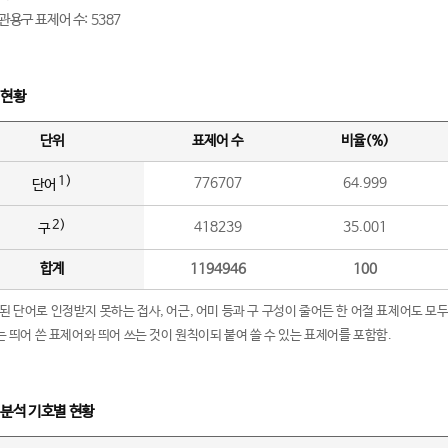
관용구 표제어 수: 5387
 현황
단위
표제어 수
비율(%)
1)
776707
64.999
단어
2)
418239
35.001
구
합계
1194946
100
립된 단어로 인정받지 못하는 접사, 어근, 어미 등과 구 구성이 줄어든 한 어절 표제어도 모두
구’는 띄어 쓴 표제어와 띄어 쓰는 것이 원칙이되 붙여 쓸 수 있는 표제어를 포함함.
 분석 기호별 현황