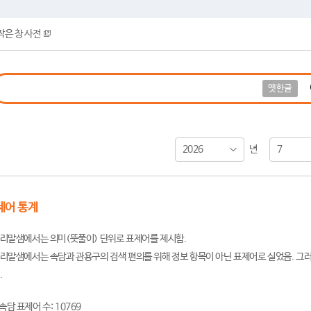
작은 창 사전
옛한글
2026
7
년
제어 통계
리말샘에서는 의미(뜻풀이) 단위로 표제어를 제시함.
리말샘에서는 속담과 관용구의 검색 편의를 위해 정보 항목이 아닌 표제어로 실었음. 그러
.
속담 표제어 수: 10769