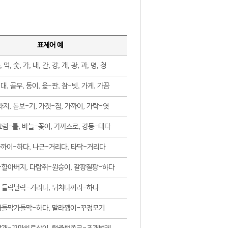
표제어 예
, 먹, 숯, 가, 내, 간, 강, 개, 광, 과, 명, 청
대, 골무, 동이, 윷-판, 참-빗, 가게, 가끔
지, 돋보-기, 가겟-집, 가까이, 가락-엿
럼-틀, 바늘-꽂이, 가까스로, 강동-대다
까이-하다, 나근-거리다, 타닥-거리다
-할아버지, 다람쥐-원숭이, 갈팡질팡-하다
들락날락-거리다, 뒤치다꺼리-하다
가들막가들막-하다, 말라깽이-꾸정모기