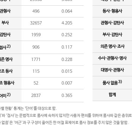
관형사
496
0.064
동사·형용사
부사
32657
4.205
관형사·감탄사
감탄사
1959
0.252
부사·감탄사
의존 명사·조사
2)
906
0.117
접사
수사·관형사·명사
의존 명사
1771
0.228
대명사·관형사
보조 동사
115
0.015
3)
조 형용사
52
0.007
품사 없음
합계
2)
2837
0.365
어미
품사별 현황' 통계는 '단어'를 대상으로 함.
어미’와 ‘접사’는 문법적으로 품사에 속하지 않지만 사용자 편의를 위하여 품사와 같은 층위로
품사 없음’은 ‘어근’과 구 구성이 줄어든 한 어절 표제어로 품사 정보를 주지 않은 것을 말함.