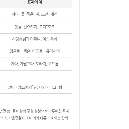
표제어 예
하나-둘, 묵은-지, 도긴-개긴
윗몸^일으키기, 고가^도로
사랑손님과 어머니, 이솝 우화
앵글로ㆍ색슨, 아프로ㆍ유라시아
가다, 가냘프다, 도라지, 고드름
망이ㆍ망소이의^난, 니만ㆍ피크-병
 번만 씀. 둘 이상의 구성 성분으로 이루어진 표제
않으며, 가운뎃점(•) 이외의 다른 기호와는 함께