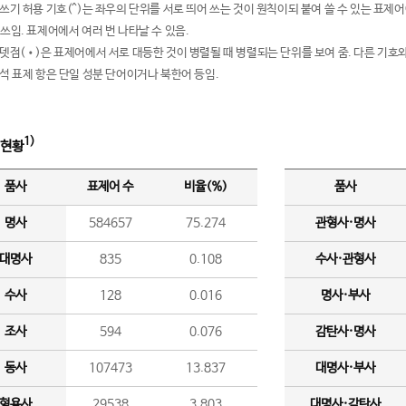
여쓰기 허용 기호(^)는 좌우의 단위를 서로 띄어 쓰는 것이 원칙이되 붙여 쓸 수 있는 표
 쓰임. 표제어에서 여러 번 나타날 수 있음.
운뎃점(•)은 표제어에서 서로 대등한 것이 병렬될 때 병렬되는 단위를 보여 줌. 다른 기호와
분석 표제 항은 단일 성분 단어이거나 북한어 등임.
1)
 현황
품사
표제어 수
비율(%)
품사
명사
584657
75.274
관형사·명사
대명사
835
0.108
수사·관형사
수사
128
0.016
명사·부사
조사
594
0.076
감탄사·명사
동사
107473
13.837
대명사·부사
형용사
29538
3.803
대명사·감탄사