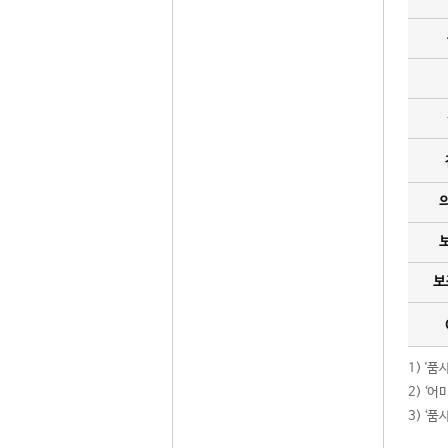
보
1) '
2) ‘
3) ‘