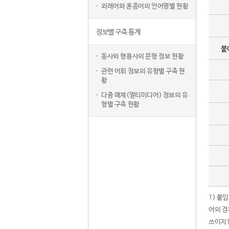
외래어와 혼종어의 언어명별 현황
정보별 구축 통계
붙
동사와 형용사의 문형 정보 현황
관련 어휘 정보의 유형별 구축 현
황
다중 매체(멀티미디어) 정보의 유
형별 구축 현황
1) 붙
어의 경
쓰이지 