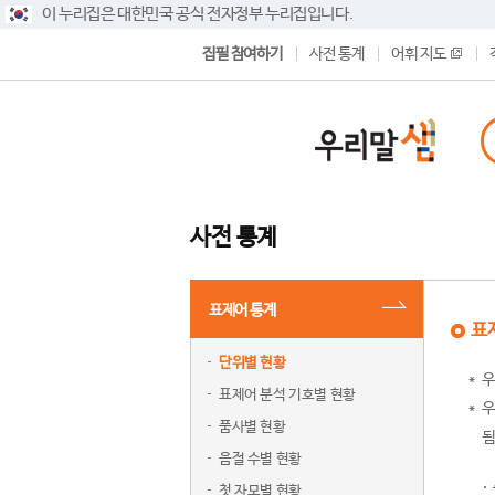
이 누리집은 대한민국 공식 전자정부 누리집입니다.
집필 참여하기
사전 통계
어휘 지도
사전 통계
표제어 통계
표
단위별 현황
우
표제어 분석 기호별 현황
우
품사별 현황
됨
음절 수별 현황
첫 자모별 현황