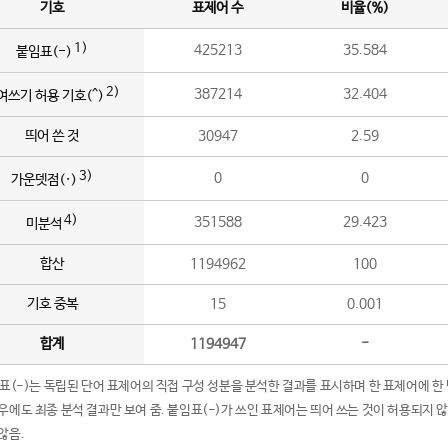
기호
표제어 수
비율(%)
1)
425213
35.584
붙임표(-)
2)
387214
32.404
여쓰기 허용 기호(^)
띄어 쓴 것
30947
2.59
3)
0
0
가운뎃점(·)
4)
351588
29.423
미분석
합산
1194962
100
기호 중복
15
0.001
합계
1194947
-
임표(-)는 독립된 단어 표제어의 직접 구성 성분을 분석한 결과를 표시하며 한 표제어에 한
우에도 최종 분석 결과만 보여 줌. 붙임표(-)가 쓰인 표제어는 띄어 쓰는 것이 허용되지 
않음.