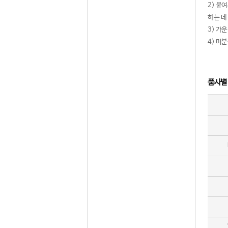
2) 붙
하는 데
3) 가
4) 미
품사별