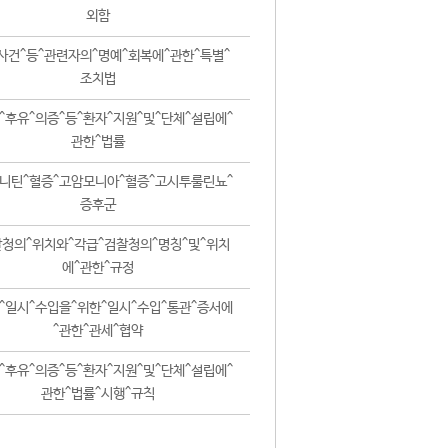
외함
사건^등^관련자의^명예^회복에^관한^특별^
조치법
^후유^의증^등^환자^지원^및^단체^설립에^
관한^법률
니틴^혈증^고암모니아^혈증^고시투룰린뇨^
증후군
청의^위치와^각급^검찰청의^명칭^및^위치
에^관한^규정
^일시^수입을^위한^일시^수입^통관^증서에
^관한^관세^협약
^후유^의증^등^환자^지원^및^단체^설립에^
관한^법률^시행^규칙