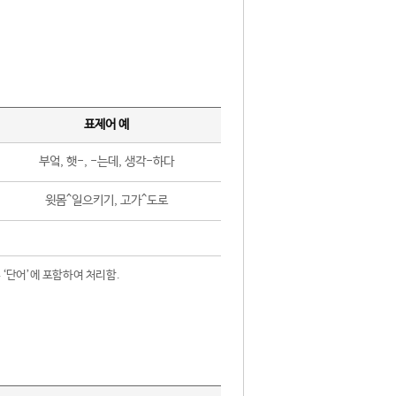
표제어 예
부엌, 햇-, -는데, 생각-하다
윗몸^일으키기, 고가^도로
 ‘단어’에 포함하여 처리함.