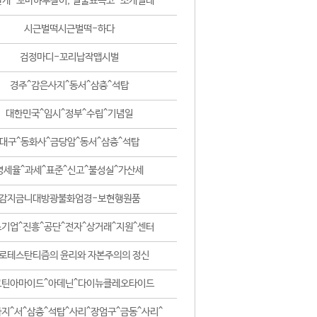
날개-꼬마하루살이, 털줄뾰족코-조개벌레
시근벌떡시근벌떡-하다
검정마디-꼬리납작맵시벌
경주^감은사지^동서^삼층^석탑
대한민국^임시^정부^수립^기념일
대구^동화사^금당암^동서^삼층^석탑
영세율^과세^표준^신고^불성실^가산세
감지금니대방광불화엄경-보현행원품
기업^진흥^공단^전자^상거래^지원^센터
로테스탄티즘의 윤리와 자본주의의 정신
코틴아마이드^아데닌^다이뉴클레오타이드
지^서^삼층^석탑^사리^장엄구^금동^사리^