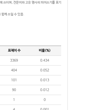
제어에 쓰이며, 전문어와 고유 명사의 띄어쓰기를 표기
 함께 쓰일 수 있음.
표제어 수
비율(%)
3369
0.434
404
0.052
101
0.013
90
0.012
1
0
4
0.001