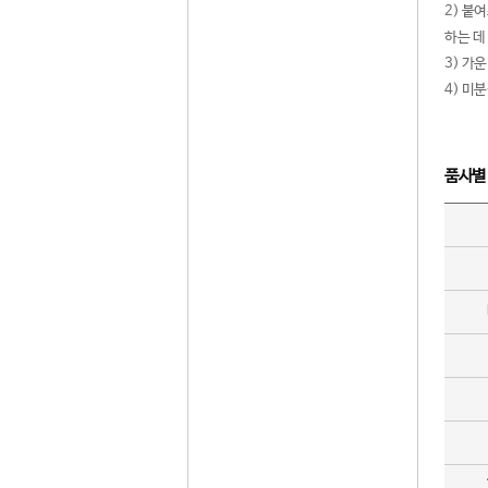
2) 붙
하는 데
3) 가
4) 미
품사별