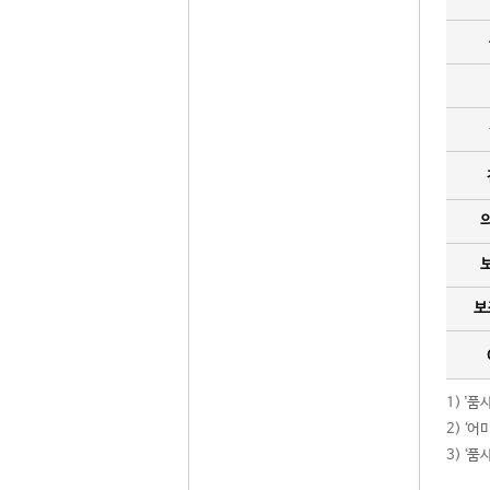
보
1) '
2) ‘
3) ‘