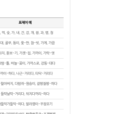
표제어 예
, 먹, 숯, 가, 내, 간, 강, 개, 광, 과, 명, 청
대, 골무, 동이, 윷-판, 참-빗, 가게, 가끔
지, 돋보-기, 가겟-집, 가까이, 가락-엿
럼-틀, 바늘-꽂이, 가까스로, 강동-대다
까이-하다, 나근-거리다, 타닥-거리다
-할아버지, 다람쥐-원숭이, 갈팡질팡-하다
들락날락-거리다, 뒤치다꺼리-하다
가들막가들막-하다, 말라깽이-꾸정모기