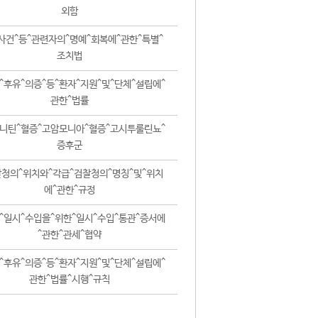
외함
사건^등^관련자의^명예^회복에^관한^특별^
조치법
^후유^의증^등^환자^지원^및^단체^설립에^
관한^법률
니틴^혈증^고암모니아^혈증^고시투룰린뇨^
증후군
청의^위치와^각급^검찰청의^명칭^및^위치
에^관한^규정
^일시^수입을^위한^일시^수입^통관^증서에
^관한^관세^협약
^후유^의증^등^환자^지원^및^단체^설립에^
관한^법률^시행^규칙