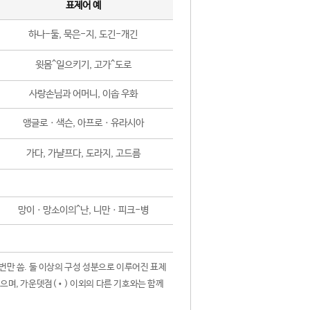
표제어 예
하나-둘, 묵은-지, 도긴-개긴
윗몸^일으키기, 고가^도로
사랑손님과 어머니, 이솝 우화
앵글로ㆍ색슨, 아프로ㆍ유라시아
가다, 가냘프다, 도라지, 고드름
망이ㆍ망소이의^난, 니만ㆍ피크-병
 번만 씀. 둘 이상의 구성 성분으로 이루어진 표제
않으며, 가운뎃점(•) 이외의 다른 기호와는 함께