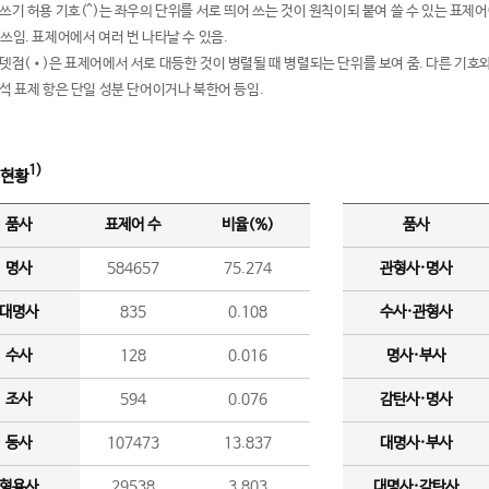
여쓰기 허용 기호(^)는 좌우의 단위를 서로 띄어 쓰는 것이 원칙이되 붙여 쓸 수 있는 표
 쓰임. 표제어에서 여러 번 나타날 수 있음.
운뎃점(•)은 표제어에서 서로 대등한 것이 병렬될 때 병렬되는 단위를 보여 줌. 다른 기호와
분석 표제 항은 단일 성분 단어이거나 북한어 등임.
1)
 현황
품사
표제어 수
비율(%)
품사
명사
584657
75.274
관형사·명사
대명사
835
0.108
수사·관형사
수사
128
0.016
명사·부사
조사
594
0.076
감탄사·명사
동사
107473
13.837
대명사·부사
형용사
29538
3.803
대명사·감탄사