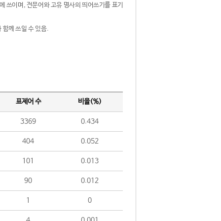
제어에 쓰이며, 전문어와 고유 명사의 띄어쓰기를 표기
 함께 쓰일 수 있음.
표제어 수
비율(%)
3369
0.434
404
0.052
101
0.013
90
0.012
1
0
4
0.001