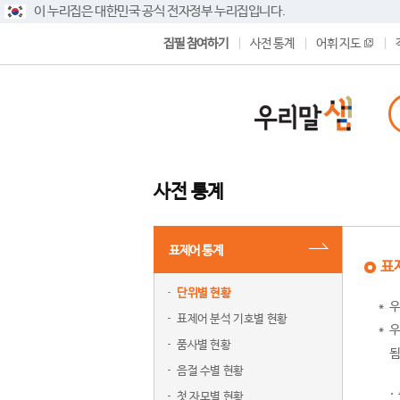
이 누리집은 대한민국 공식 전자정부 누리집입니다.
집필 참여하기
사전 통계
어휘 지도
사전 통계
표제어 통계
표
단위별 현황
우
표제어 분석 기호별 현황
우
품사별 현황
됨
음절 수별 현황
첫 자모별 현황