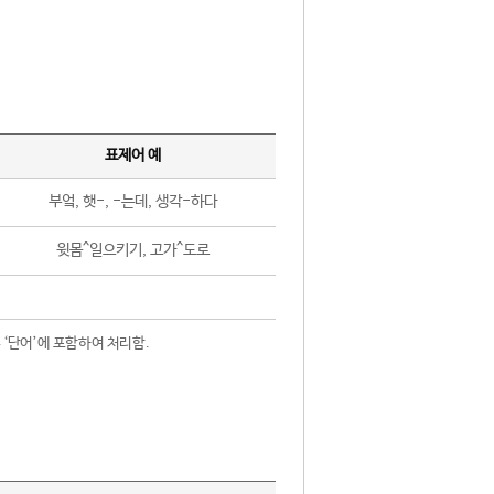
표제어 예
부엌, 햇-, -는데, 생각-하다
윗몸^일으키기, 고가^도로
 ‘단어’에 포함하여 처리함.