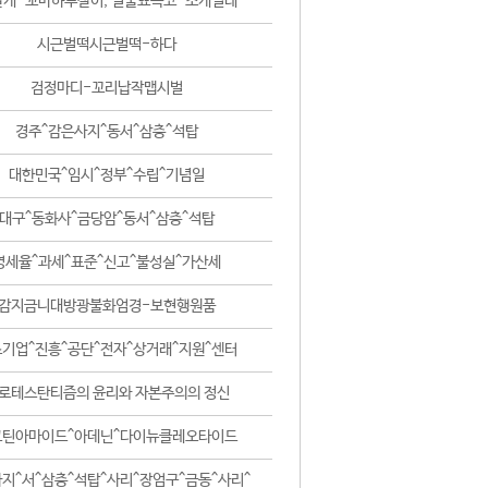
날개-꼬마하루살이, 털줄뾰족코-조개벌레
시근벌떡시근벌떡-하다
검정마디-꼬리납작맵시벌
경주^감은사지^동서^삼층^석탑
대한민국^임시^정부^수립^기념일
대구^동화사^금당암^동서^삼층^석탑
영세율^과세^표준^신고^불성실^가산세
감지금니대방광불화엄경-보현행원품
기업^진흥^공단^전자^상거래^지원^센터
로테스탄티즘의 윤리와 자본주의의 정신
코틴아마이드^아데닌^다이뉴클레오타이드
지^서^삼층^석탑^사리^장엄구^금동^사리^