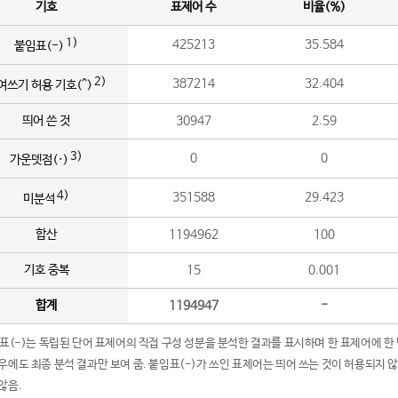
기호
표제어 수
비율(%)
1)
425213
35.584
붙임표(-)
2)
387214
32.404
여쓰기 허용 기호(^)
띄어 쓴 것
30947
2.59
3)
0
0
가운뎃점(·)
4)
351588
29.423
미분석
합산
1194962
100
기호 중복
15
0.001
합계
1194947
-
임표(-)는 독립된 단어 표제어의 직접 구성 성분을 분석한 결과를 표시하며 한 표제어에 한
우에도 최종 분석 결과만 보여 줌. 붙임표(-)가 쓰인 표제어는 띄어 쓰는 것이 허용되지 
않음.