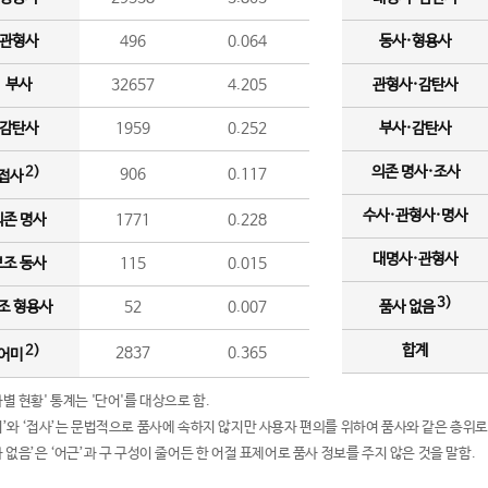
관형사
496
0.064
동사·형용사
부사
32657
4.205
관형사·감탄사
감탄사
1959
0.252
부사·감탄사
의존 명사·조사
2)
906
0.117
접사
수사·관형사·명사
의존 명사
1771
0.228
대명사·관형사
보조 동사
115
0.015
3)
조 형용사
52
0.007
품사 없음
합계
2)
2837
0.365
어미
품사별 현황' 통계는 '단어'를 대상으로 함.
어미’와 ‘접사’는 문법적으로 품사에 속하지 않지만 사용자 편의를 위하여 품사와 같은 층위로
품사 없음’은 ‘어근’과 구 구성이 줄어든 한 어절 표제어로 품사 정보를 주지 않은 것을 말함.