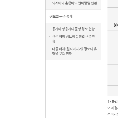
외래어와 혼종어의 언어명별 현황
정보별 구축 통계
붙
동사와 형용사의 문형 정보 현황
관련 어휘 정보의 유형별 구축 현
황
다중 매체(멀티미디어) 정보의 유
형별 구축 현황
1) 붙
어의 경
쓰이지 