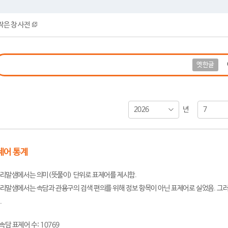
작은 창 사전
옛한글
2026
7
년
제어 통계
리말샘에서는 의미(뜻풀이) 단위로 표제어를 제시함.
리말샘에서는 속담과 관용구의 검색 편의를 위해 정보 항목이 아닌 표제어로 실었음. 그러
.
속담 표제어 수: 10769