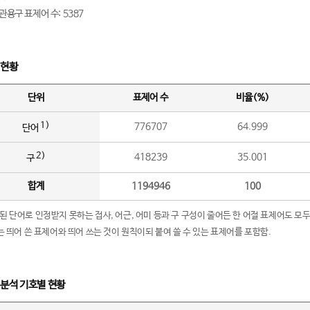
관용구 표제어 수: 5387
 현황
단위
표제어 수
비율(%)
1)
776707
64.999
단어
2)
418239
35.001
구
합계
1194946
100
립된 단어로 인정받지 못하는 접사, 어근, 어미 등과 구 구성이 줄어든 한 어절 표제어도 모두
구’는 띄어 쓴 표제어와 띄어 쓰는 것이 원칙이되 붙여 쓸 수 있는 표제어를 포함함.
 분석 기호별 현황