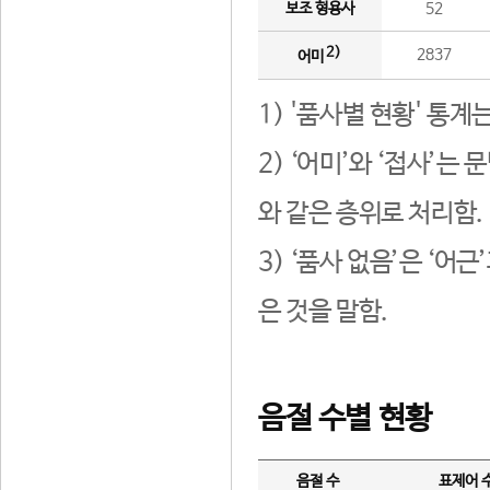
보조 형용사
52
2)
2837
어미
1) '품사별 현황' 통계
2) ‘어미’와 ‘접사’
와 같은 층위로 처리함.
3) ‘품사 없음’은 ‘어
은 것을 말함.
음절 수별 현황
음절 수
표제어 