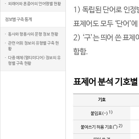
외래어와 혼종어의 언어명별 현황
1) 독립된 단어로 인정
정보별 구축 통계
표제어도 모두 ‘단어’에
동사와 형용사의 문형 정보 현황
2) ‘구’는 띄어 쓴 표
관련 어휘 정보의 유형별 구축 현
황
함함.
다중 매체(멀티미디어) 정보의 유
형별 구축 현황
표제어 분석 기호별
기호
1)
붙임표(-)
2)
붙여쓰기 허용 기호(^)