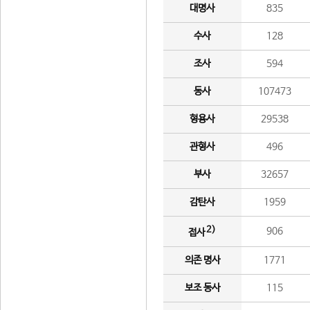
대명사
835
수사
128
조사
594
동사
107473
형용사
29538
관형사
496
부사
32657
감탄사
1959
2)
906
접사
의존 명사
1771
보조 동사
115