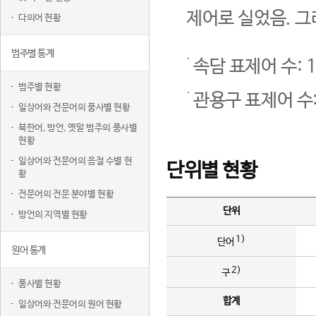
제어로 실었음. 그
다의어 현황
범주별 통계
속담 표제어 수: 1
범주별 현황
관용구 표제어 수:
일상어와 전문어의 품사별 현황
북한어, 방언, 옛말 범주의 품사별
현황
일상어와 전문어의 음절 수별 현
단위별 현황
황
전문어의 전문 분야별 현황
단위
방언의 지역별 현황
1)
단어
원어 통계
2)
구
품사별 현황
합계
일상어와 전문어의 원어 현황