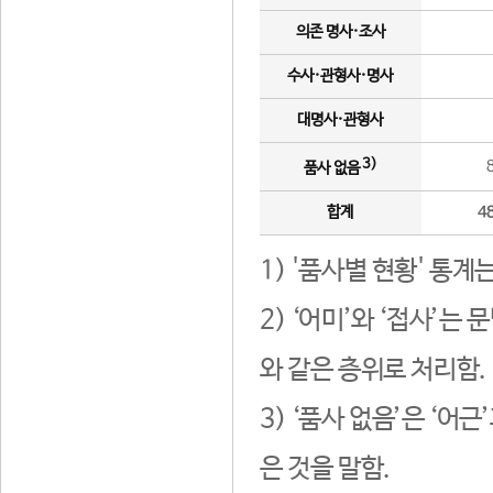
의존 명사·조사
수사·관형사·명사
대명사·관형사
3)
품사 없음
합계
4
1) '품사별 현황' 통계
2) ‘어미’와 ‘접사’
와 같은 층위로 처리함.
3) ‘품사 없음’은 ‘어
은 것을 말함.