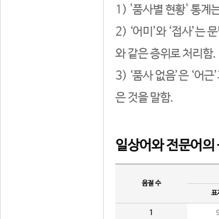
1) '품사별 현황' 통계
2) ‘어미’와 ‘접사’
와 같은 층위로 처리함.
3) ‘품사 없음’은 ‘어
은 것을 말함.
일상어와 전문어의 
음절 수
표
1