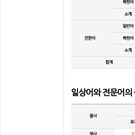
북한어
소계
일반어
전문어
북한어
소계
합계
일상어와 전문어의 
품사
표
명사
3