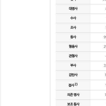
대명사
수사
조사
동사
9
형용사
2
관형사
부사
3
감탄사
2)
접사
의존 명사
보조 동사