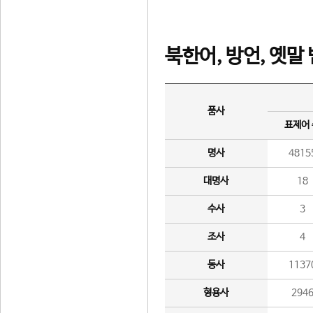
북한어, 방언, 옛말
품사
표제어
명사
4815
대명사
18
수사
3
조사
4
동사
1137
형용사
294