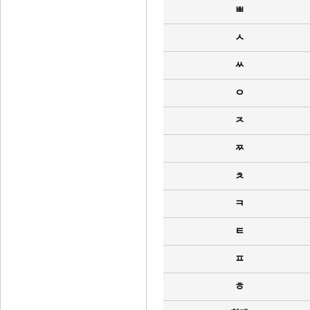
ㅃ
ㅅ
ㅆ
ㅇ
ㅈ
ㅉ
ㅊ
ㅋ
ㅌ
ㅍ
ㅎ