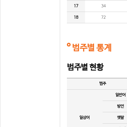
17
34
18
72
범주별 통계
범주별 현황
범주
일반어
방언
일상어
옛말