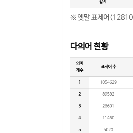
합계
※ 옛말 표제어(1281
다의어 현황
의미
표제어 수
개수
1
1054629
2
89532
3
26601
4
11460
5
5020