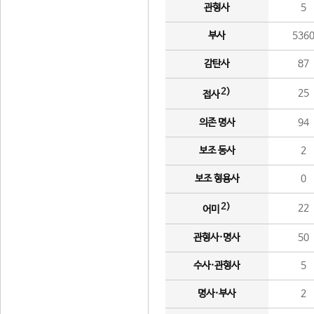
관형사
5
부사
536
감탄사
87
2)
25
접사
의존 명사
94
보조 동사
2
보조 형용사
0
2)
22
어미
관형사·명사
50
수사·관형사
5
명사·부사
2