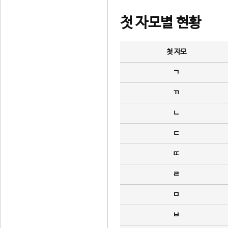
첫 자모별 현황
첫 자모
ㄱ
ㄲ
ㄴ
ㄷ
ㄸ
ㄹ
ㅁ
ㅂ