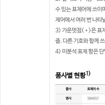
수 있는 표제어에 쓰이며
제어에서 여러 번 나타날
3) 가운뎃점(•)은 표
줌. 다른 기호와 함께 쓰
4) 미분석 표제 항은 
1)
품사별 현황
품사
표제어 수
명사
584657