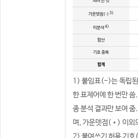
띄어 쓴 것
3)
가운뎃점(·)
4)
미분석
합산
기호 중복
합계
1) 붙임표(-)는 독립
한 표제어에 한 번만 씀
종 분석 결과만 보여 줌
며, 가운뎃점(•) 이외
2) 붙여쓰기 허용 기호