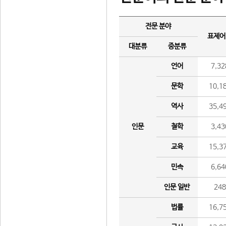
전문 분야
표제어
대분류
중분류
언어
7,32
문학
10,1
역사
35,4
인문
철학
3,43
교육
15,3
민속
6,64
인문 일반
24
법률
16,7