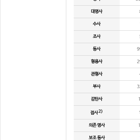
대명사
수사
조사
동사
9
형용사
2
관형사
부사
3
감탄사
2)
접사
의존 명사
보조 동사