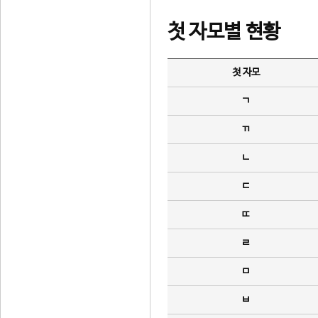
첫 자모별 현황
첫 자모
ㄱ
ㄲ
ㄴ
ㄷ
ㄸ
ㄹ
ㅁ
ㅂ