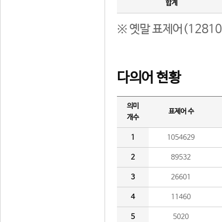
합계
※ 옛말 표제어(1281
다의어 현황
의미
표제어 수
개수
1
1054629
2
89532
3
26601
4
11460
5
5020