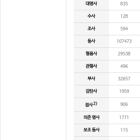
대명사
835
수사
128
조사
594
동사
107473
형용사
29538
관형사
496
부사
32657
감탄사
1959
2)
906
접사
의존 명사
1771
보조 동사
115