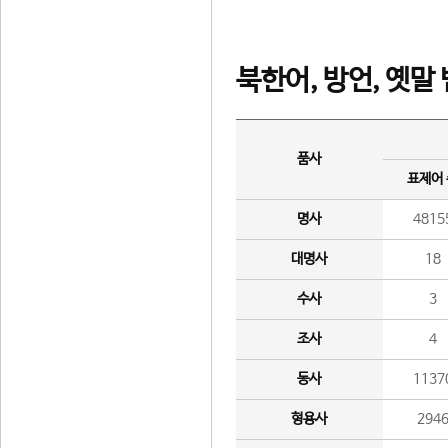
북한어, 방언, 옛말
품사
표제어
명사
4815
대명사
18
수사
3
조사
4
동사
1137
형용사
294