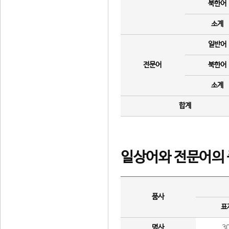
북한어
소계
일반어
전문어
북한어
소계
합계
일상어와 전문어의 
품사
표
명사
3