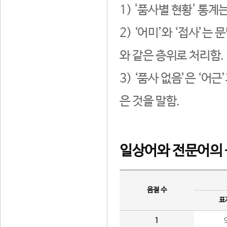
1) '품사별 현황' 통계
2) ‘어미’와 ‘접사’
와 같은 층위로 처리함.
3) ‘품사 없음’은 ‘어
은 것을 말함.
일상어와 전문어의 
음절 수
표
1