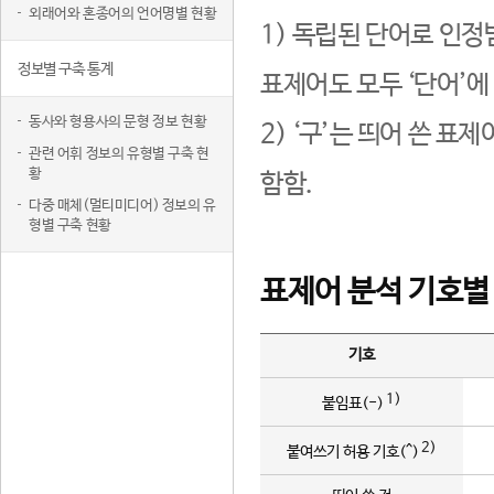
외래어와 혼종어의 언어명별 현황
1) 독립된 단어로 인정
정보별 구축 통계
표제어도 모두 ‘단어’에
동사와 형용사의 문형 정보 현황
2) ‘구’는 띄어 쓴 표
관련 어휘 정보의 유형별 구축 현
황
함함.
다중 매체(멀티미디어) 정보의 유
형별 구축 현황
표제어 분석 기호별
기호
1)
붙임표(-)
2)
붙여쓰기 허용 기호(^)