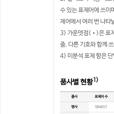
수 있는 표제어에 쓰이며
제어에서 여러 번 나타날
3) 가운뎃점(•)은 표
줌. 다른 기호와 함께 쓰
4) 미분석 표제 항은 
1)
품사별 현황
품사
표제어 수
명사
584657