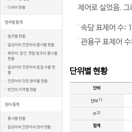
제어로 실었음. 그
다의어 현황
범주별 통계
속담 표제어 수: 1
범주별 현황
관용구 표제어 수:
일상어와 전문어의 품사별 현황
북한어, 방언, 옛말 범주의 품사별
현황
일상어와 전문어의 음절 수별 현
단위별 현황
황
전문어의 전문 분야별 현황
단위
방언의 지역별 현황
1)
단어
원어 통계
2)
구
품사별 현황
합계
일상어와 전문어의 원어 현황