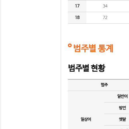
17
34
18
72
범주별 통계
범주별 현황
범주
일반어
방언
일상어
옛말