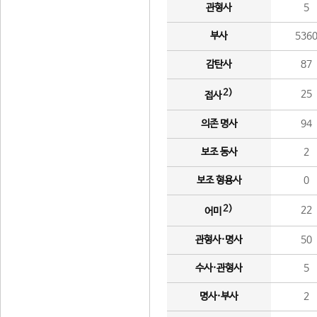
관형사
5
부사
536
감탄사
87
2)
25
접사
의존 명사
94
보조 동사
2
보조 형용사
0
2)
22
어미
관형사·명사
50
수사·관형사
5
명사·부사
2