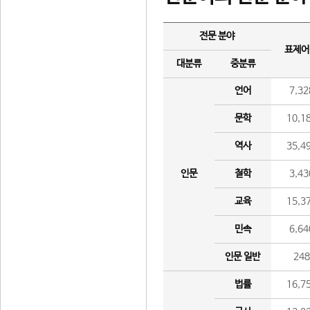
전문 분야
표제어
대분류
중분류
언어
7,32
문학
10,1
역사
35,4
인문
철학
3,43
교육
15,3
민속
6,64
인문 일반
24
법률
16,7