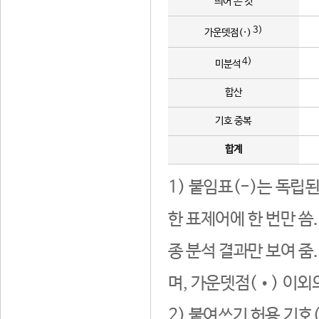
띄어 쓴 것
3)
가운뎃점(·)
4)
미분석
합산
기호 중복
합계
1) 붙임표(-)는 독립
한 표제어에 한 번만 씀
종 분석 결과만 보여 줌
며, 가운뎃점(•) 이외
2) 붙여쓰기 허용 기호