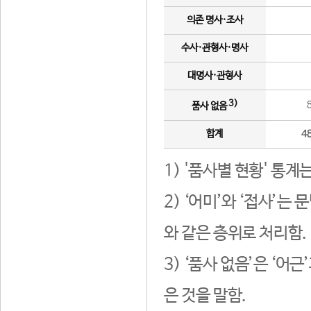
의존 명사·조사
수사·관형사·명사
대명사·관형사
3)
품사 없음
합계
4
1) '품사별 현황' 통계
2) ‘어미’와 ‘접사’
와 같은 층위로 처리함.
3) ‘품사 없음’은 ‘어
은 것을 말함.