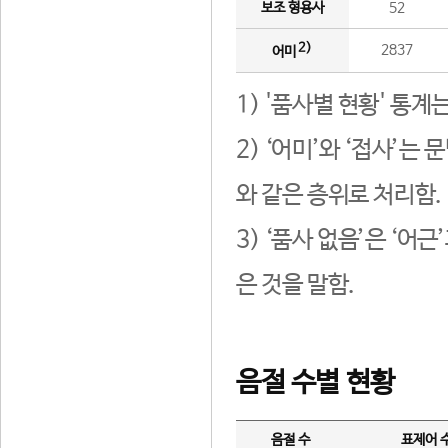
보조 형용사
52
2)
2837
어미
1) '품사별 현황' 통계
2) ‘어미’와 ‘접사’
와 같은 층위로 처리함.
3) ‘품사 없음’은 ‘어
은 것을 말함.
음절 수별 현황
음절 수
표제어 