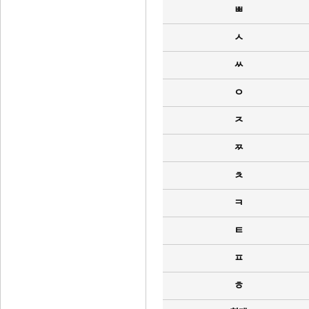
ㅃ
ㅅ
ㅆ
ㅇ
ㅈ
ㅉ
ㅊ
ㅋ
ㅌ
ㅍ
ㅎ