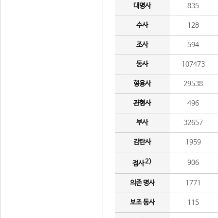
대명사
835
수사
128
조사
594
동사
107473
형용사
29538
관형사
496
부사
32657
감탄사
1959
2)
906
접사
의존 명사
1771
보조 동사
115