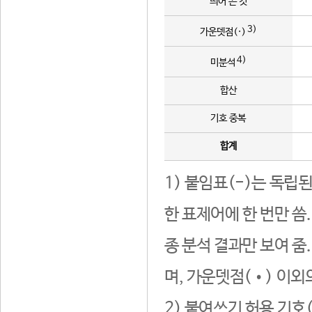
띄어 쓴 것
3)
가운뎃점(·)
4)
미분석
합산
기호 중복
합계
1) 붙임표(-)는 독립
한 표제어에 한 번만 씀
종 분석 결과만 보여 줌
며, 가운뎃점(•) 이외
2) 붙여쓰기 허용 기호