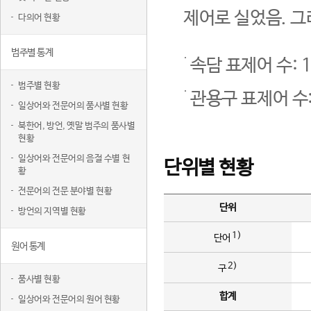
제어로 실었음. 그
다의어 현황
범주별 통계
속담 표제어 수: 1
범주별 현황
관용구 표제어 수:
일상어와 전문어의 품사별 현황
북한어, 방언, 옛말 범주의 품사별
현황
일상어와 전문어의 음절 수별 현
단위별 현황
황
전문어의 전문 분야별 현황
단위
방언의 지역별 현황
1)
단어
원어 통계
2)
구
품사별 현황
합계
일상어와 전문어의 원어 현황