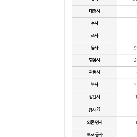
대명사
수사
조사
동사
9
형용사
2
관형사
부사
3
감탄사
2)
접사
의존 명사
보조 동사