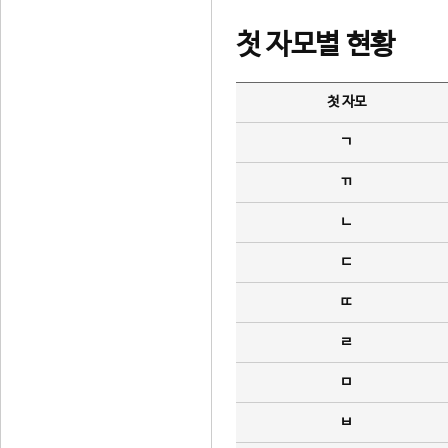
첫 자모별 현황
첫 자모
ㄱ
ㄲ
ㄴ
ㄷ
ㄸ
ㄹ
ㅁ
ㅂ