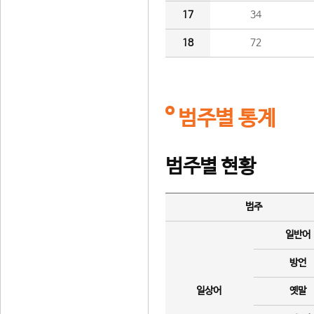
17
34
18
72
범주별 통계
범주별 현황
범주
일반어
방언
일상어
옛말