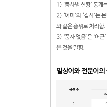
1) '품사별 현황' 통계
2) ‘어미’와 ‘접사’
와 같은 층위로 처리함.
3) ‘품사 없음’은 ‘어
은 것을 말함.
일상어와 전문어의 
음절 수
표
1