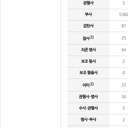
관형사
5
부사
536
감탄사
87
2)
25
접사
의존 명사
94
보조 동사
2
보조 형용사
0
2)
22
어미
관형사·명사
50
수사·관형사
5
명사·부사
2