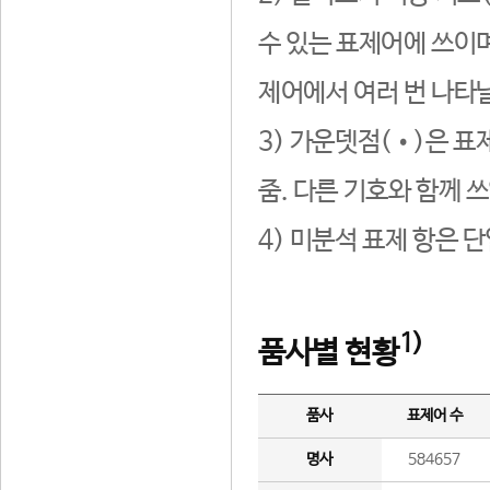
수 있는 표제어에 쓰이며
제어에서 여러 번 나타날
3) 가운뎃점(•)은 표
줌. 다른 기호와 함께 쓰
4) 미분석 표제 항은 
1)
품사별 현황
품사
표제어 수
명사
584657