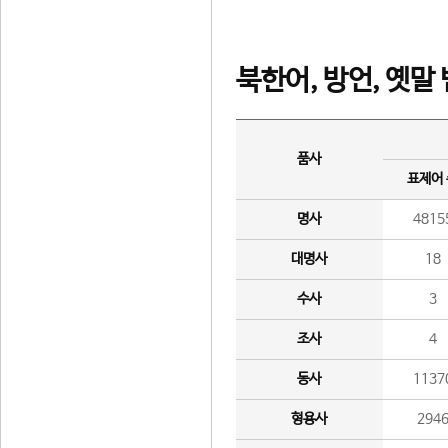
북한어, 방언, 옛말
품사
표제어
명사
4815
대명사
18
수사
3
조사
4
동사
1137
형용사
294