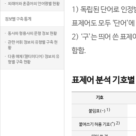
외래어와 혼종어의 언어명별 현황
1) 독립된 단어로 인정
정보별 구축 통계
표제어도 모두 ‘단어’에
동사와 형용사의 문형 정보 현황
2) ‘구’는 띄어 쓴 표
관련 어휘 정보의 유형별 구축 현
황
함함.
다중 매체(멀티미디어) 정보의 유
형별 구축 현황
표제어 분석 기호별
기호
1)
붙임표(-)
2)
붙여쓰기 허용 기호(^)