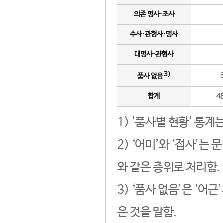
의존 명사·조사
수사·관형사·명사
대명사·관형사
3)
품사 없음
합계
4
1) '품사별 현황' 통계
2) ‘어미’와 ‘접사’
와 같은 층위로 처리함.
3) ‘품사 없음’은 ‘어
은 것을 말함.