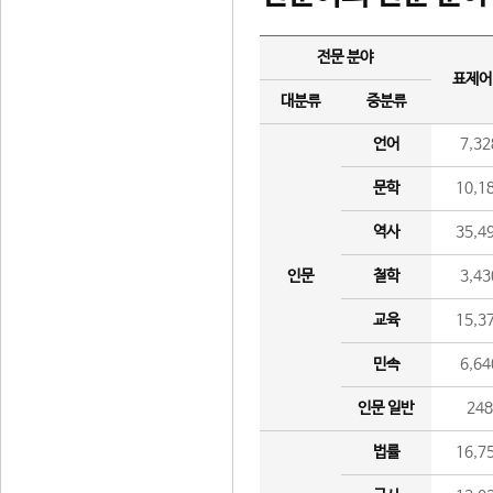
전문 분야
표제어
대분류
중분류
언어
7,32
문학
10,1
역사
35,4
인문
철학
3,43
교육
15,3
민속
6,64
인문 일반
24
법률
16,7