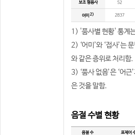
보조 형용사
52
2)
2837
어미
1) '품사별 현황' 통계
2) ‘어미’와 ‘접사’
와 같은 층위로 처리함.
3) ‘품사 없음’은 ‘어
은 것을 말함.
음절 수별 현황
음절 수
표제어 