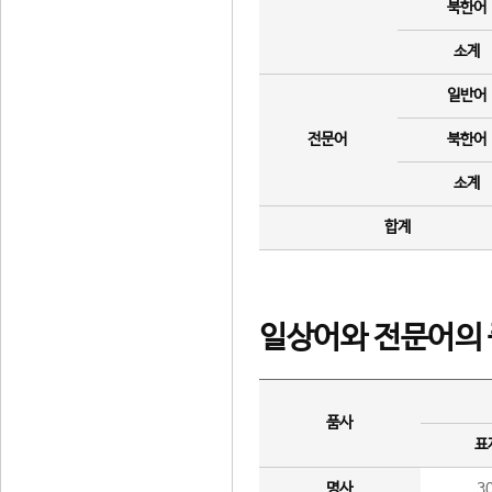
북한어
소계
일반어
전문어
북한어
소계
합계
일상어와 전문어의 
품사
표
명사
3