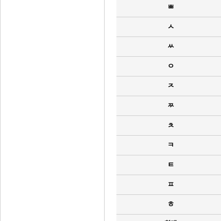
ㅃ
ㅅ
ㅆ
ㅇ
ㅈ
ㅉ
ㅊ
ㅋ
ㅌ
ㅍ
ㅎ