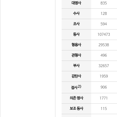
대명사
835
수사
128
조사
594
동사
107473
형용사
29538
관형사
496
부사
32657
감탄사
1959
2)
906
접사
의존 명사
1771
보조 동사
115