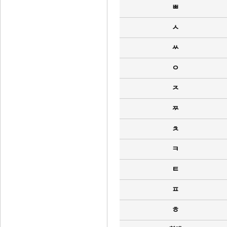
ㅃ
ㅅ
ㅆ
ㅇ
ㅈ
ㅉ
ㅊ
ㅋ
ㅌ
ㅍ
ㅎ