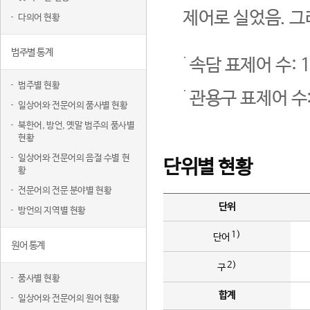
제어로 실었음. 그
다의어 현황
범주별 통계
속담 표제어 수: 1
범주별 현황
관용구 표제어 수:
일상어와 전문어의 품사별 현황
북한어, 방언, 옛말 범주의 품사별
현황
일상어와 전문어의 음절 수별 현
단위별 현황
황
전문어의 전문 분야별 현황
단위
방언의 지역별 현황
1)
단어
원어 통계
2)
구
품사별 현황
합계
일상어와 전문어의 원어 현황