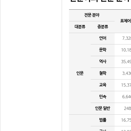
전문 분야
표제어
대분류
중분류
언어
7,32
문학
10,1
역사
35,4
인문
철학
3,43
교육
15,3
민속
6,64
인문 일반
24
법률
16,7