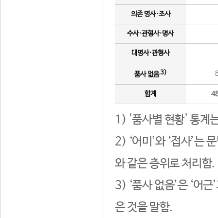
의존 명사·조사
수사·관형사·명사
대명사·관형사
3)
품사 없음
합계
4
1) '품사별 현황' 통계
2) ‘어미’와 ‘접사’
와 같은 층위로 처리함.
3) ‘품사 없음’은 ‘어
은 것을 말함.