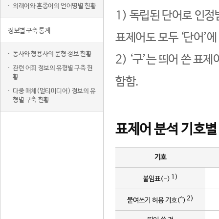
외래어와 혼종어의 언어명별 현황
1) 독립된 단어로 인정
정보별 구축 통계
표제어도 모두 ‘단어’에
동사와 형용사의 문형 정보 현황
2) ‘구’는 띄어 쓴 표
관련 어휘 정보의 유형별 구축 현
황
함함.
다중 매체(멀티미디어) 정보의 유
형별 구축 현황
표제어 분석 기호별
기호
1)
붙임표(-)
2)
붙여쓰기 허용 기호(^)