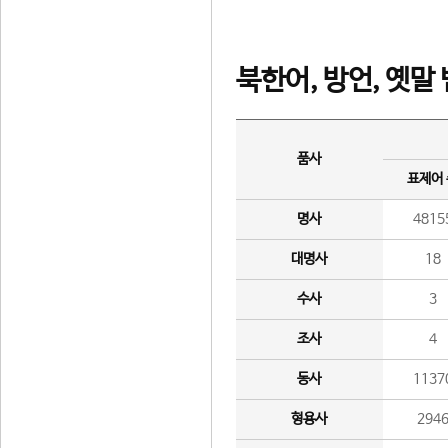
북한어, 방언, 옛말
품사
표제어
명사
4815
대명사
18
수사
3
조사
4
동사
1137
형용사
294