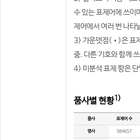
수 있는 표제어에 쓰이며
제어에서 여러 번 나타날
3) 가운뎃점(•)은 표
줌. 다른 기호와 함께 쓰
4) 미분석 표제 항은 
1)
품사별 현황
품사
표제어 수
명사
584657