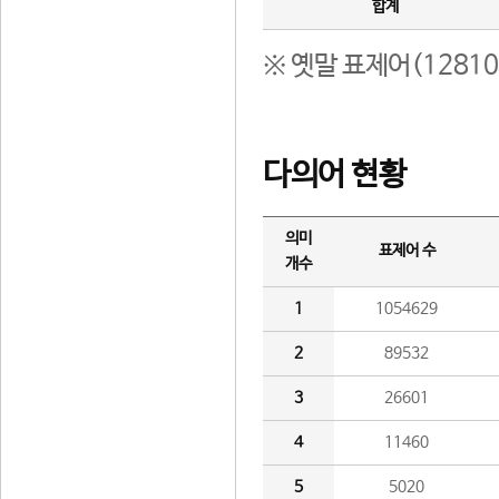
합계
※ 옛말 표제어(1281
다의어 현황
의미
표제어 수
개수
1
1054629
2
89532
3
26601
4
11460
5
5020