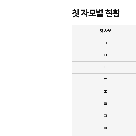
첫 자모별 현황
첫 자모
ㄱ
ㄲ
ㄴ
ㄷ
ㄸ
ㄹ
ㅁ
ㅂ