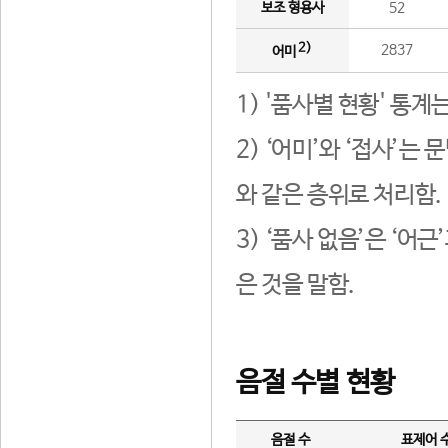
보조 형용사
52
2)
2837
어미
1) '품사별 현황' 통계
2) ‘어미’와 ‘접사’
와 같은 층위로 처리함.
3) ‘품사 없음’은 ‘어
은 것을 말함.
음절 수별 현황
음절 수
표제어 