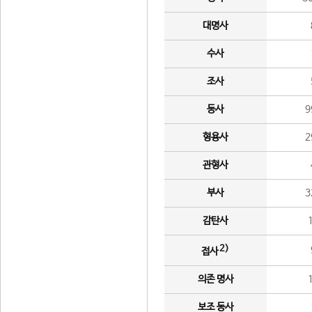
대명사
수사
조사
동사
9
형용사
2
관형사
부사
3
감탄사
2)
접사
의존 명사
보조 동사