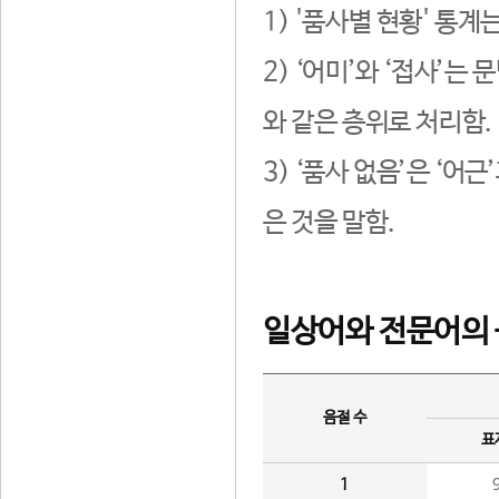
1) '품사별 현황' 통계
2) ‘어미’와 ‘접사’
와 같은 층위로 처리함.
3) ‘품사 없음’은 ‘어
은 것을 말함.
일상어와 전문어의 
음절 수
표
1