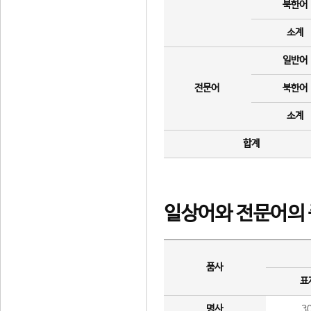
북한어
소계
일반어
전문어
북한어
소계
합계
일상어와 전문어의 
품사
표
명사
3