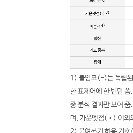
띄어 쓴 것
3)
가운뎃점(·)
4)
미분석
합산
기호 중복
합계
1) 붙임표(-)는 독립
한 표제어에 한 번만 씀
종 분석 결과만 보여 줌
며, 가운뎃점(•) 이외
2) 붙여쓰기 허용 기호