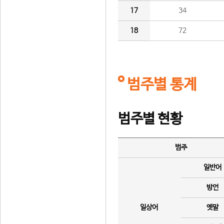
17
34
18
72
범주별 통계
범주별 현황
범주
일반어
방언
일상어
옛말