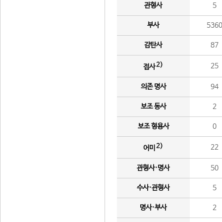
관형사
5
부사
536
감탄사
87
2)
25
접사
의존 명사
94
보조 동사
2
보조 형용사
0
2)
22
어미
관형사·명사
50
수사·관형사
5
명사·부사
2