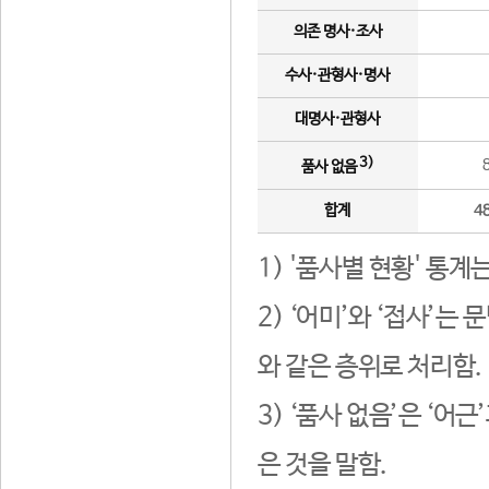
의존 명사·조사
수사·관형사·명사
대명사·관형사
3)
품사 없음
합계
4
1) '품사별 현황' 통계
2) ‘어미’와 ‘접사’
와 같은 층위로 처리함.
3) ‘품사 없음’은 ‘어
은 것을 말함.