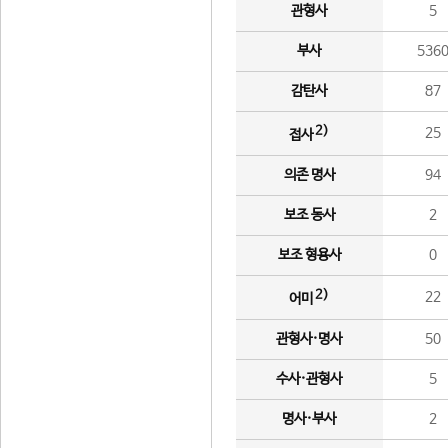
관형사
5
부사
536
감탄사
87
2)
25
접사
의존 명사
94
보조 동사
2
보조 형용사
0
2)
22
어미
관형사·명사
50
수사·관형사
5
명사·부사
2