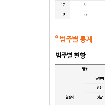
17
34
18
72
범주별 통계
범주별 현황
범주
일반어
방언
일상어
옛말