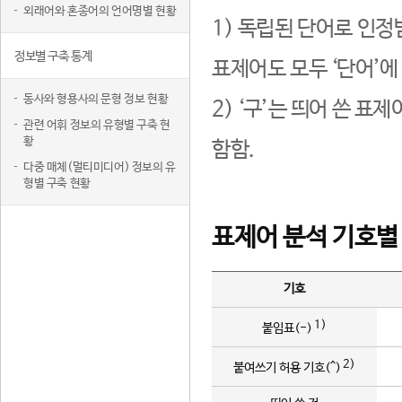
외래어와 혼종어의 언어명별 현황
1) 독립된 단어로 인정
정보별 구축 통계
표제어도 모두 ‘단어’에
동사와 형용사의 문형 정보 현황
2) ‘구’는 띄어 쓴 표
관련 어휘 정보의 유형별 구축 현
황
함함.
다중 매체(멀티미디어) 정보의 유
형별 구축 현황
표제어 분석 기호별
기호
1)
붙임표(-)
2)
붙여쓰기 허용 기호(^)