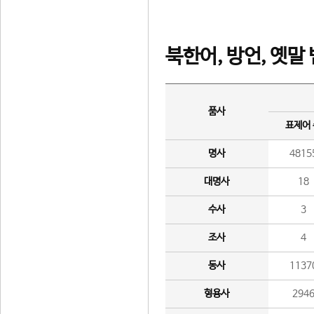
북한어, 방언, 옛말
품사
표제어
명사
4815
대명사
18
수사
3
조사
4
동사
1137
형용사
294