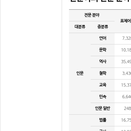
전문 분야
표제어
대분류
중분류
언어
7,32
문학
10,1
역사
35,4
인문
철학
3,43
교육
15,3
민속
6,64
인문 일반
24
법률
16,7