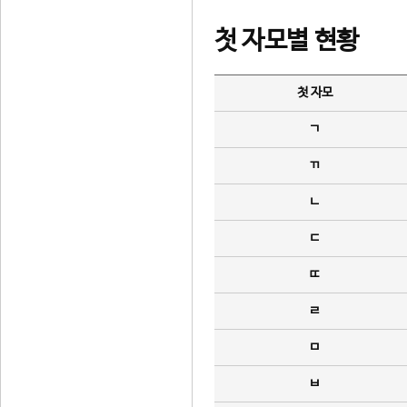
첫 자모별 현황
첫 자모
ㄱ
ㄲ
ㄴ
ㄷ
ㄸ
ㄹ
ㅁ
ㅂ