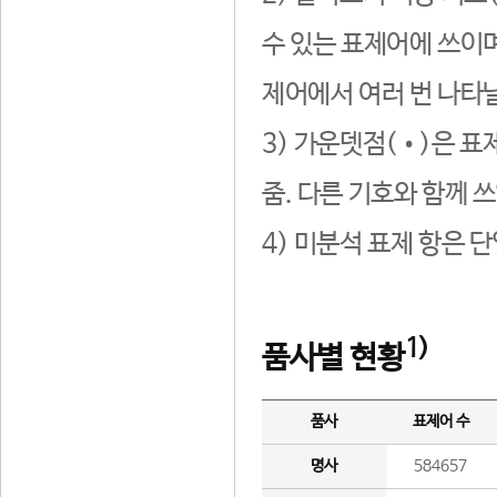
수 있는 표제어에 쓰이며
제어에서 여러 번 나타날
3) 가운뎃점(•)은 표
줌. 다른 기호와 함께 쓰
4) 미분석 표제 항은 
1)
품사별 현황
품사
표제어 수
명사
584657