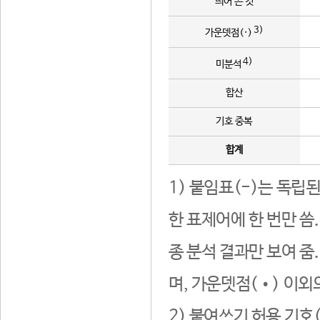
띄어 쓴 것
3)
가운뎃점(·)
4)
미분석
합산
기호 중복
합계
1) 붙임표(-)는 독립
한 표제어에 한 번만 씀
종 분석 결과만 보여 줌
며, 가운뎃점(•) 이외
2) 붙여쓰기 허용 기호