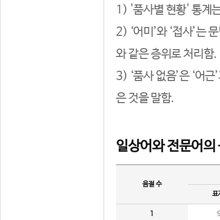
1) '품사별 현황' 통계
2) ‘어미’와 ‘접사’
와 같은 층위로 처리함.
3) ‘품사 없음’은 ‘어
은 것을 말함.
일상어와 전문어의 
음절 수
표
1