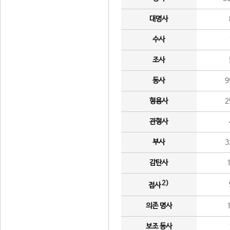
대명사
수사
조사
동사
9
형용사
2
관형사
부사
3
감탄사
2)
접사
의존 명사
보조 동사