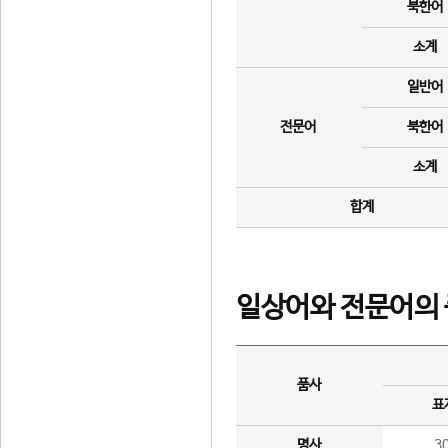
북한어
소계
일반어
전문어
북한어
소계
합계
일상어와 전문어의 
품사
표
명사
3