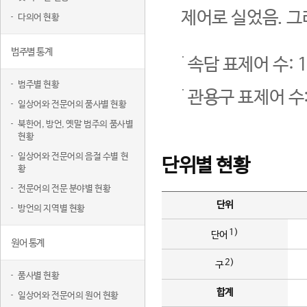
제어로 실었음. 그
다의어 현황
범주별 통계
속담 표제어 수: 1
범주별 현황
관용구 표제어 수:
일상어와 전문어의 품사별 현황
북한어, 방언, 옛말 범주의 품사별
현황
일상어와 전문어의 음절 수별 현
단위별 현황
황
전문어의 전문 분야별 현황
단위
방언의 지역별 현황
1)
단어
원어 통계
2)
구
품사별 현황
합계
일상어와 전문어의 원어 현황