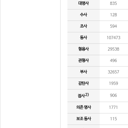
대명사
835
수사
128
조사
594
동사
107473
형용사
29538
관형사
496
부사
32657
감탄사
1959
2)
906
접사
의존 명사
1771
보조 동사
115