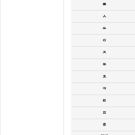
ㅃ
ㅅ
ㅆ
ㅇ
ㅈ
ㅉ
ㅊ
ㅋ
ㅌ
ㅍ
ㅎ