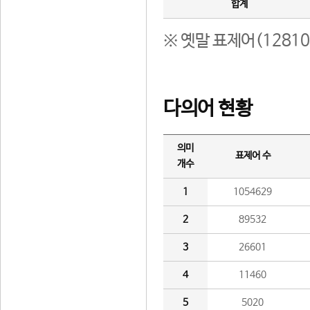
합계
※ 옛말 표제어(1281
다의어 현황
의미
표제어 수
개수
1
1054629
2
89532
3
26601
4
11460
5
5020