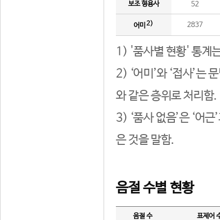
보조 형용사
52
2)
2837
어미
1) '품사별 현황' 통계
2) ‘어미’와 ‘접사’
와 같은 층위로 처리함.
3) ‘품사 없음’은 ‘어
은 것을 말함.
음절 수별 현황
음절 수
표제어 