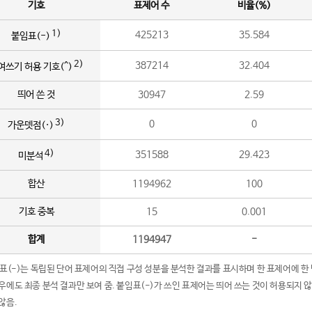
기호
표제어 수
비율(%)
1)
425213
35.584
붙임표(-)
2)
387214
32.404
여쓰기 허용 기호(^)
띄어 쓴 것
30947
2.59
3)
0
0
가운뎃점(·)
4)
351588
29.423
미분석
합산
1194962
100
기호 중복
15
0.001
합계
1194947
-
임표(-)는 독립된 단어 표제어의 직접 구성 성분을 분석한 결과를 표시하며 한 표제어에 한
우에도 최종 분석 결과만 보여 줌. 붙임표(-)가 쓰인 표제어는 띄어 쓰는 것이 허용되지 
않음.