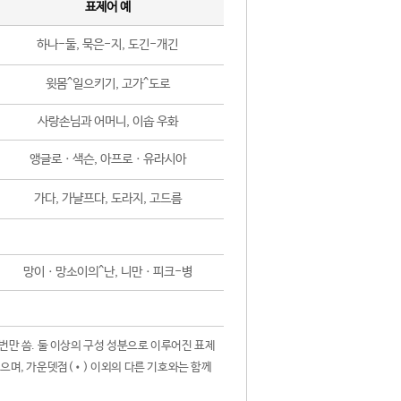
표제어 예
하나-둘, 묵은-지, 도긴-개긴
윗몸^일으키기, 고가^도로
사랑손님과 어머니, 이솝 우화
앵글로ㆍ색슨, 아프로ㆍ유라시아
가다, 가냘프다, 도라지, 고드름
망이ㆍ망소이의^난, 니만ㆍ피크-병
 번만 씀. 둘 이상의 구성 성분으로 이루어진 표제
않으며, 가운뎃점(•) 이외의 다른 기호와는 함께