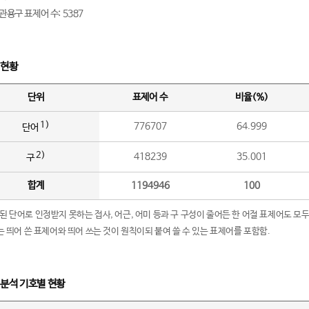
관용구 표제어 수: 5387
 현황
단위
표제어 수
비율(%)
1)
776707
64.999
단어
2)
418239
35.001
구
합계
1194946
100
립된 단어로 인정받지 못하는 접사, 어근, 어미 등과 구 구성이 줄어든 한 어절 표제어도 모두
구’는 띄어 쓴 표제어와 띄어 쓰는 것이 원칙이되 붙여 쓸 수 있는 표제어를 포함함.
 분석 기호별 현황