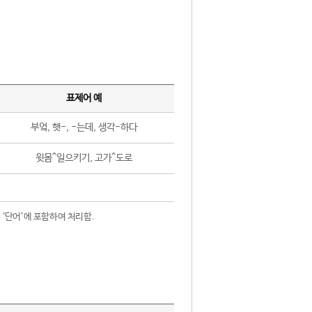
표제어 예
부엌, 햇-, -는데, 생각-하다
윗몸^일으키기, 고가^도로
 ‘단어’에 포함하여 처리함.