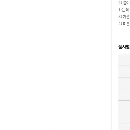
2) 붙
하는 데
3) 가
4) 미
품사별