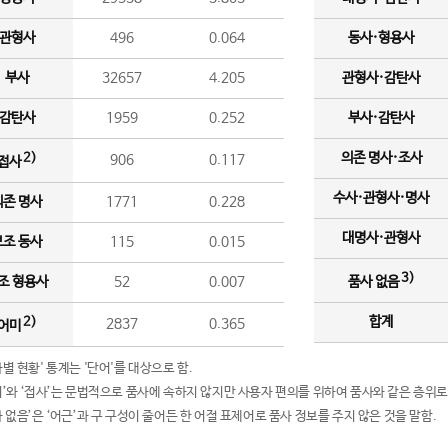
관형사
496
0.064
동사·형용사
부사
32657
4.205
관형사·감탄사
감탄사
1959
0.252
부사·감탄사
의존 명사·조사
2)
906
0.117
접사
수사·관형사·명사
의존 명사
1771
0.228
대명사·관형사
보조 동사
115
0.015
3)
조 형용사
52
0.007
품사 없음
합계
2)
2837
0.365
어미
품사별 현황' 통계는 '단어'를 대상으로 함.
어미’와 ‘접사’는 문법적으로 품사에 속하지 않지만 사용자 편의를 위하여 품사와 같은 층위로
품사 없음’은 ‘어근’과 구 구성이 줄어든 한 어절 표제어로 품사 정보를 주지 않은 것을 말함.