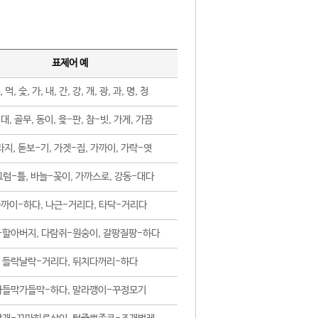
표제어 예
, 먹, 숯, 가, 내, 간, 강, 개, 광, 과, 명, 청
대, 골무, 동이, 윷-판, 참-빗, 가게, 가끔
지, 돋보-기, 가겟-집, 가까이, 가락-엿
럼-틀, 바늘-꽂이, 가까스로, 강동-대다
까이-하다, 나근-거리다, 타닥-거리다
-할아버지, 다람쥐-원숭이, 갈팡질팡-하다
들락날락-거리다, 뒤치다꺼리-하다
가들막가들막-하다, 말라깽이-꾸정모기