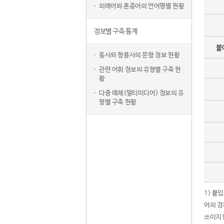
외래어와 혼종어의 언어명별 현황
정보별 구축 통계
붙
동사와 형용사의 문형 정보 현황
관련 어휘 정보의 유형별 구축 현
황
다중 매체(멀티미디어) 정보의 유
형별 구축 현황
1) 붙
어의 경
쓰이지 