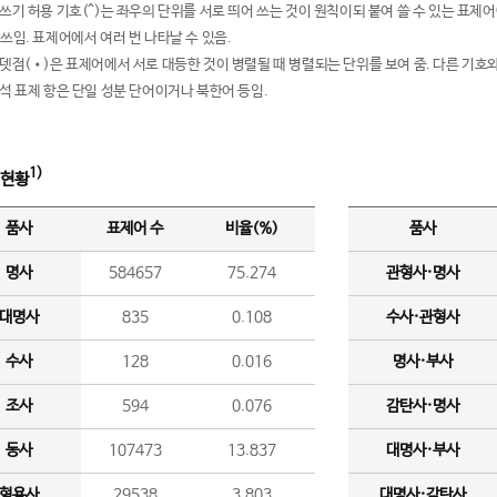
여쓰기 허용 기호(^)는 좌우의 단위를 서로 띄어 쓰는 것이 원칙이되 붙여 쓸 수 있는 표
 쓰임. 표제어에서 여러 번 나타날 수 있음.
운뎃점(•)은 표제어에서 서로 대등한 것이 병렬될 때 병렬되는 단위를 보여 줌. 다른 기호와
분석 표제 항은 단일 성분 단어이거나 북한어 등임.
1)
 현황
품사
표제어 수
비율(%)
품사
명사
584657
75.274
관형사·명사
대명사
835
0.108
수사·관형사
수사
128
0.016
명사·부사
조사
594
0.076
감탄사·명사
동사
107473
13.837
대명사·부사
형용사
29538
3.803
대명사·감탄사