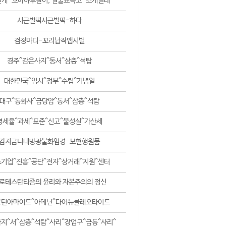
날개-꼬마하루살이, 털줄뾰족코-조개벌레
시근벌떡시근벌떡-하다
검정마디-꼬리납작맵시벌
경주^감은사지^동서^삼층^석탑
대한민국^임시^정부^수립^기념일
대구^동화사^금당암^동서^삼층^석탑
영세율^과세^표준^신고^불성실^가산세
감지금니대방광불화엄경-보현행원품
기업^진흥^공단^전자^상거래^지원^센터
로테스탄티즘의 윤리와 자본주의의 정신
코틴아마이드^아데닌^다이뉴클레오타이드
지^서^삼층^석탑^사리^장엄구^금동^사리^