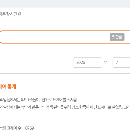
작은 창 사전
옛한글
2026
7
년
제어 통계
리말샘에서는 의미(뜻풀이) 단위로 표제어를 제시함.
리말샘에서는 속담과 관용구의 검색 편의를 위해 정보 항목이 아닌 표제어로 실었음. 그러
.
속담 표제어 수: 10769