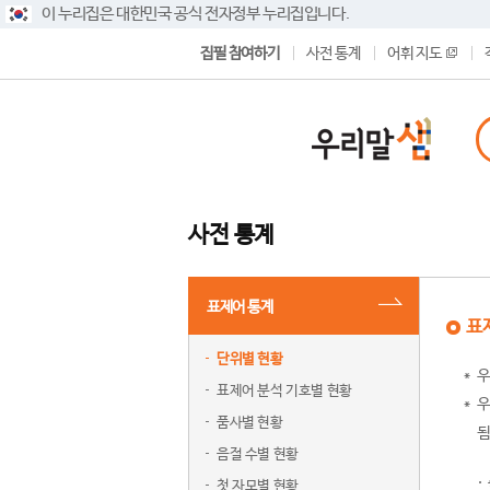
이 누리집은 대한민국 공식 전자정부 누리집입니다.
집필 참여하기
사전 통계
어휘 지도
사전 통계
표제어 통계
표
단위별 현황
우
표제어 분석 기호별 현황
우
품사별 현황
됨
음절 수별 현황
첫 자모별 현황