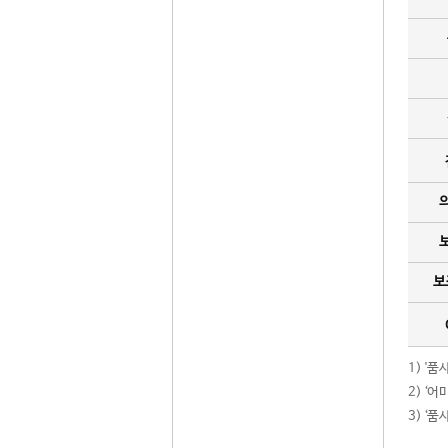
보
1) '
2) ‘
3) ‘