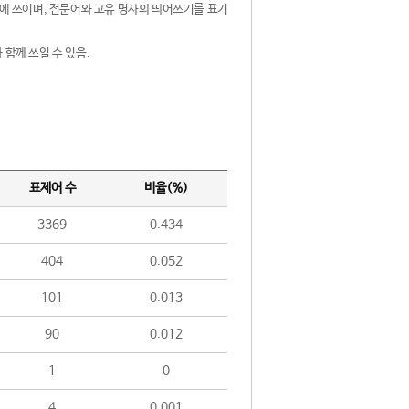
제어에 쓰이며, 전문어와 고유 명사의 띄어쓰기를 표기
 함께 쓰일 수 있음.
표제어 수
비율(%)
3369
0.434
404
0.052
101
0.013
90
0.012
1
0
4
0.001