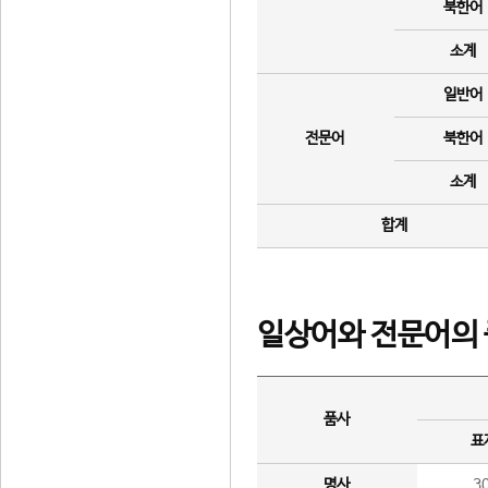
북한어
소계
일반어
전문어
북한어
소계
합계
일상어와 전문어의 
품사
표
명사
3