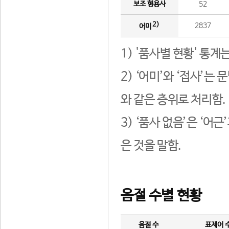
보조 형용사
52
2)
2837
어미
1) '품사별 현황' 통계
2) ‘어미’와 ‘접사’
와 같은 층위로 처리함.
3) ‘품사 없음’은 ‘어
은 것을 말함.
음절 수별 현황
음절 수
표제어 