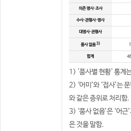
의존 명사·조사
수사·관형사·명사
대명사·관형사
3)
품사 없음
합계
4
1) '품사별 현황' 통계
2) ‘어미’와 ‘접사’
와 같은 층위로 처리함.
3) ‘품사 없음’은 ‘어
은 것을 말함.