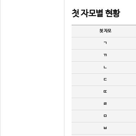
첫 자모별 현황
첫 자모
ㄱ
ㄲ
ㄴ
ㄷ
ㄸ
ㄹ
ㅁ
ㅂ