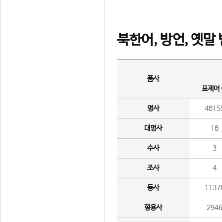
북한어, 방언, 옛말
품사
표제어
명사
4815
대명사
18
수사
3
조사
4
동사
1137
형용사
294