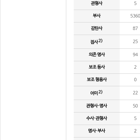
관형사
5
부사
536
감탄사
87
2)
25
접사
의존 명사
94
보조 동사
2
보조 형용사
0
2)
22
어미
관형사·명사
50
수사·관형사
5
명사·부사
2