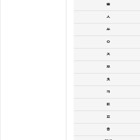
ㅃ
ㅅ
ㅆ
ㅇ
ㅈ
ㅉ
ㅊ
ㅋ
ㅌ
ㅍ
ㅎ