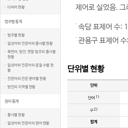
제어로 실었음. 그
다의어 현황
범주별 통계
속담 표제어 수: 1
범주별 현황
관용구 표제어 수:
일상어와 전문어의 품사별 현황
북한어, 방언, 옛말 범주의 품사별
현황
일상어와 전문어의 음절 수별 현
단위별 현황
황
전문어의 전문 분야별 현황
단위
방언의 지역별 현황
1)
단어
원어 통계
2)
구
품사별 현황
합계
일상어와 전문어의 원어 현황