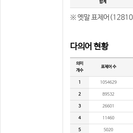
합계
※ 옛말 표제어(1281
다의어 현황
의미
표제어 수
개수
1
1054629
2
89532
3
26601
4
11460
5
5020