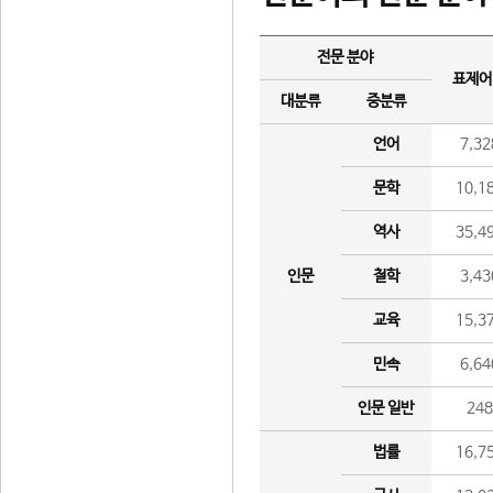
전문 분야
표제어
대분류
중분류
언어
7,32
문학
10,1
역사
35,4
인문
철학
3,43
교육
15,3
민속
6,64
인문 일반
24
법률
16,7