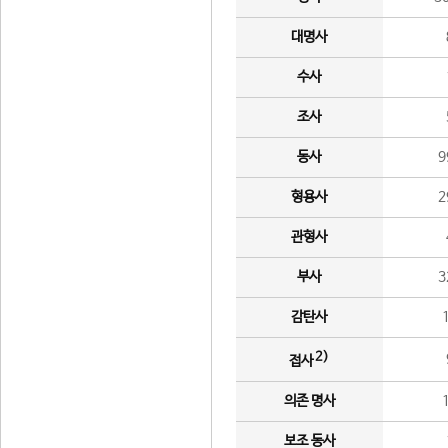
대명사
수사
조사
동사
9
형용사
2
관형사
부사
3
감탄사
2)
접사
의존 명사
보조 동사