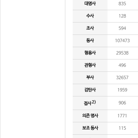
대명사
835
수사
128
조사
594
동사
107473
형용사
29538
관형사
496
부사
32657
감탄사
1959
2)
906
접사
의존 명사
1771
보조 동사
115