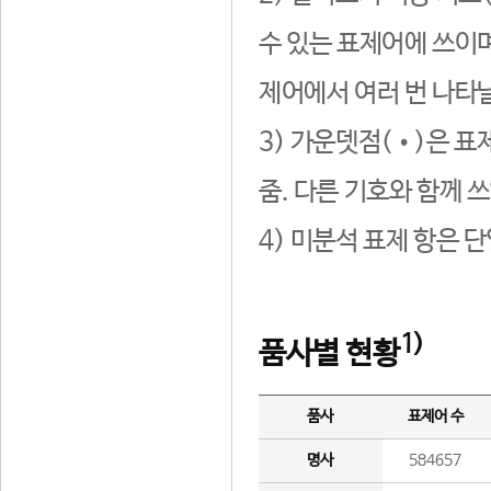
수 있는 표제어에 쓰이며
제어에서 여러 번 나타날
3) 가운뎃점(•)은 표
줌. 다른 기호와 함께 쓰
4) 미분석 표제 항은 
1)
품사별 현황
품사
표제어 수
명사
584657