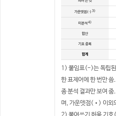
띄어 쓴 것
3)
가운뎃점(·)
4)
미분석
합산
기호 중복
합계
1) 붙임표(-)는 독립
한 표제어에 한 번만 씀
종 분석 결과만 보여 줌
며, 가운뎃점(•) 이외
2) 붙여쓰기 허용 기호