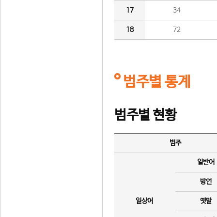
17
34
18
72
범주별 통계
범주별 현황
범주
일반어
방언
일상어
옛말