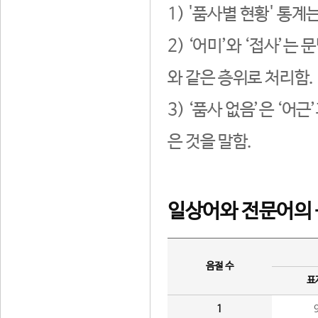
1) '품사별 현황' 통계
2) ‘어미’와 ‘접사’
와 같은 층위로 처리함.
3) ‘품사 없음’은 ‘어
은 것을 말함.
일상어와 전문어의 
음절 수
표
1