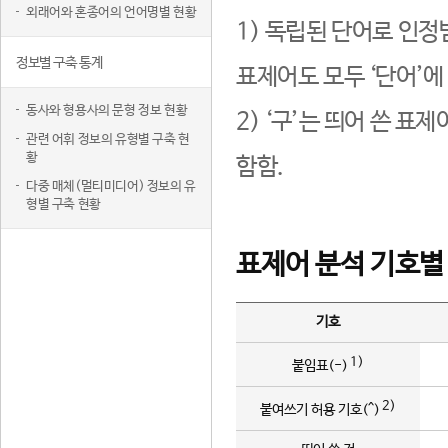
외래어와 혼종어의 언어명별 현황
1) 독립된 단어로 인정
정보별 구축 통계
표제어도 모두 ‘단어’에
동사와 형용사의 문형 정보 현황
2) ‘구’는 띄어 쓴 표
관련 어휘 정보의 유형별 구축 현
황
함함.
다중 매체(멀티미디어) 정보의 유
형별 구축 현황
표제어 분석 기호별
기호
1)
붙임표(-)
2)
붙여쓰기 허용 기호(^)