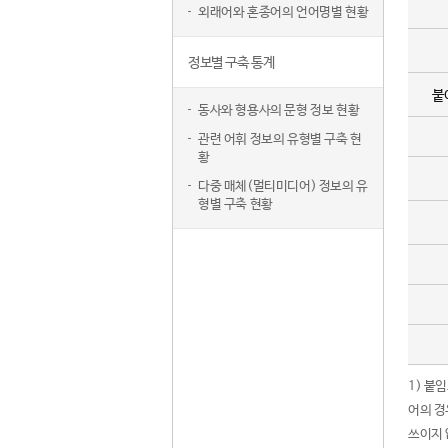
외래어와 혼종어의 언어명별 현황
정보별 구축 통계
붙
동사와 형용사의 문형 정보 현황
관련 어휘 정보의 유형별 구축 현
황
다중 매체(멀티미디어) 정보의 유
형별 구축 현황
1) 붙
어의 경
쓰이지 