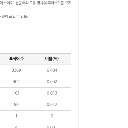
제어에 쓰이며, 전문어와 고유 명사의 띄어쓰기를 표기
 함께 쓰일 수 있음.
표제어 수
비율(%)
3369
0.434
404
0.052
101
0.013
90
0.012
1
0
4
0.001