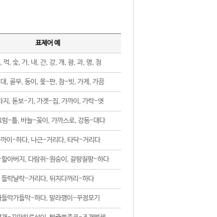
표제어 예
, 먹, 숯, 가, 내, 간, 강, 개, 광, 과, 명, 청
대, 골무, 동이, 윷-판, 참-빗, 가게, 가끔
지, 돋보-기, 가겟-집, 가까이, 가락-엿
럼-틀, 바늘-꽂이, 가까스로, 강동-대다
까이-하다, 나근-거리다, 타닥-거리다
-할아버지, 다람쥐-원숭이, 갈팡질팡-하다
들락날락-거리다, 뒤치다꺼리-하다
가들막가들막-하다, 말라깽이-꾸정모기