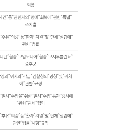
외함
사건^등^관련자의^명예^회복에^관한^특별^
조치법
^후유^의증^등^환자^지원^및^단체^설립에^
관한^법률
니틴^혈증^고암모니아^혈증^고시투룰린뇨^
증후군
청의^위치와^각급^검찰청의^명칭^및^위치
에^관한^규정
^일시^수입을^위한^일시^수입^통관^증서에
^관한^관세^협약
^후유^의증^등^환자^지원^및^단체^설립에^
관한^법률^시행^규칙