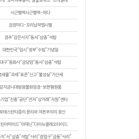
날개-꼬마하루살이, 털줄뾰족코-조개벌레
시근벌떡시근벌떡-하다
검정마디-꼬리납작맵시벌
경주^감은사지^동서^삼층^석탑
대한민국^임시^정부^수립^기념일
대구^동화사^금당암^동서^삼층^석탑
영세율^과세^표준^신고^불성실^가산세
감지금니대방광불화엄경-보현행원품
기업^진흥^공단^전자^상거래^지원^센터
로테스탄티즘의 윤리와 자본주의의 정신
코틴아마이드^아데닌^다이뉴클레오타이드
지^서^삼층^석탑^사리^장엄구^금동^사리^