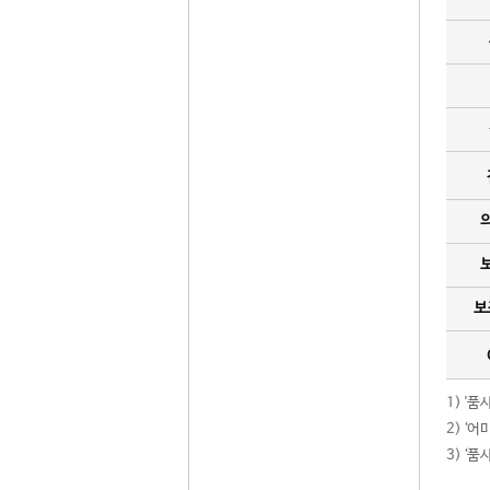
보
1) '
2) ‘
3) ‘