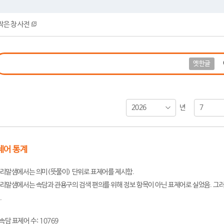
작은 창 사전
옛한글
2026
7
년
제어 통계
리말샘에서는 의미(뜻풀이) 단위로 표제어를 제시함.
리말샘에서는 속담과 관용구의 검색 편의를 위해 정보 항목이 아닌 표제어로 실었음. 그러
.
속담 표제어 수: 10769