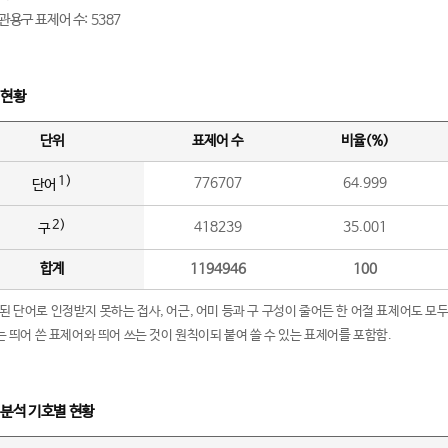
관용구 표제어 수: 5387
 현황
단위
표제어 수
비율(%)
1)
776707
64.999
단어
2)
418239
35.001
구
합계
1194946
100
립된 단어로 인정받지 못하는 접사, 어근, 어미 등과 구 구성이 줄어든 한 어절 표제어도 모두
구’는 띄어 쓴 표제어와 띄어 쓰는 것이 원칙이되 붙여 쓸 수 있는 표제어를 포함함.
 분석 기호별 현황