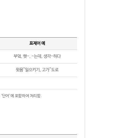
표제어 예
부엌, 햇-, -는데, 생각-하다
윗몸^일으키기, 고가^도로
 ‘단어’에 포함하여 처리함.