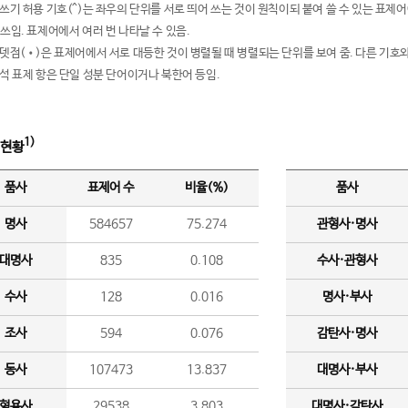
여쓰기 허용 기호(^)는 좌우의 단위를 서로 띄어 쓰는 것이 원칙이되 붙여 쓸 수 있는 표
 쓰임. 표제어에서 여러 번 나타날 수 있음.
운뎃점(•)은 표제어에서 서로 대등한 것이 병렬될 때 병렬되는 단위를 보여 줌. 다른 기호와
분석 표제 항은 단일 성분 단어이거나 북한어 등임.
1)
 현황
품사
표제어 수
비율(%)
품사
명사
584657
75.274
관형사·명사
대명사
835
0.108
수사·관형사
수사
128
0.016
명사·부사
조사
594
0.076
감탄사·명사
동사
107473
13.837
대명사·부사
형용사
29538
3.803
대명사·감탄사