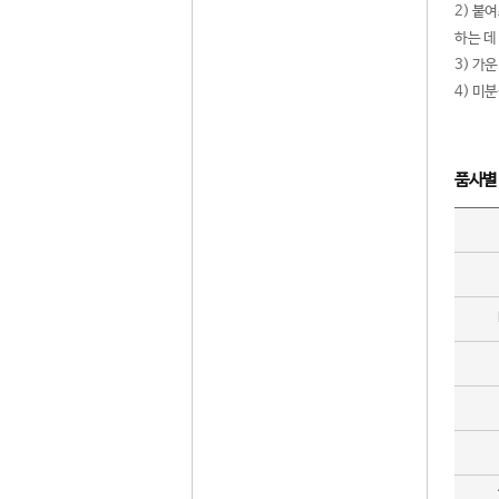
2) 붙
하는 데
3) 가
4) 미
품사별