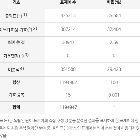
기호
표제어 수
비율(%)
1)
425213
35.584
붙임표(-)
2)
387214
32.404
여쓰기 허용 기호(^)
띄어 쓴 것
30947
2.59
3)
0
0
가운뎃점(·)
4)
351588
29.423
미분석
합산
1194962
100
기호 중복
15
0.001
합계
1194947
-
임표(-)는 독립된 단어 표제어의 직접 구성 성분을 분석한 결과를 표시하며 한 표제어에 한
우에도 최종 분석 결과만 보여 줌. 붙임표(-)가 쓰인 표제어는 띄어 쓰는 것이 허용되지 
않음.