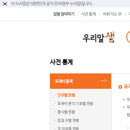
이 누리집은 대한민국 공식 전자정부 누리집입니다.
집필 참여하기
사전 통계
어휘 지도
사전 통계
표제어 통계
표
단위별 현황
우
표제어 분석 기호별 현황
우
품사별 현황
됨
음절 수별 현황
첫 자모별 현황