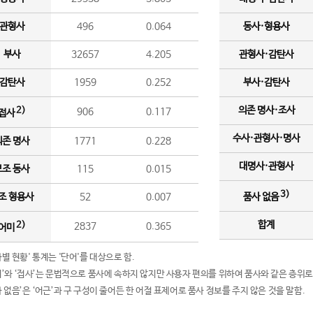
관형사
496
0.064
동사·형용사
부사
32657
4.205
관형사·감탄사
감탄사
1959
0.252
부사·감탄사
의존 명사·조사
2)
906
0.117
접사
수사·관형사·명사
의존 명사
1771
0.228
대명사·관형사
보조 동사
115
0.015
3)
조 형용사
52
0.007
품사 없음
합계
2)
2837
0.365
어미
품사별 현황' 통계는 '단어'를 대상으로 함.
어미’와 ‘접사’는 문법적으로 품사에 속하지 않지만 사용자 편의를 위하여 품사와 같은 층위로
품사 없음’은 ‘어근’과 구 구성이 줄어든 한 어절 표제어로 품사 정보를 주지 않은 것을 말함.