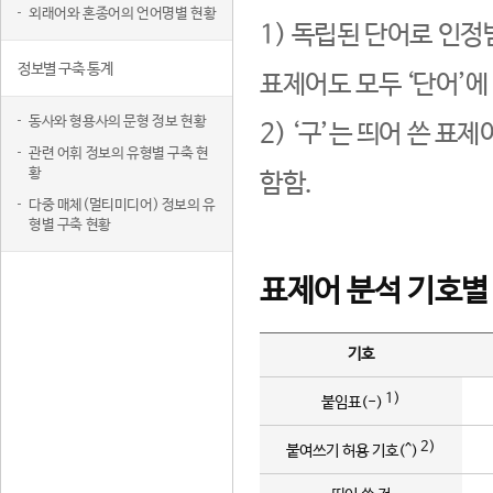
외래어와 혼종어의 언어명별 현황
1) 독립된 단어로 인정
정보별 구축 통계
표제어도 모두 ‘단어’에
동사와 형용사의 문형 정보 현황
2) ‘구’는 띄어 쓴 표
관련 어휘 정보의 유형별 구축 현
황
함함.
다중 매체(멀티미디어) 정보의 유
형별 구축 현황
표제어 분석 기호별
기호
1)
붙임표(-)
2)
붙여쓰기 허용 기호(^)