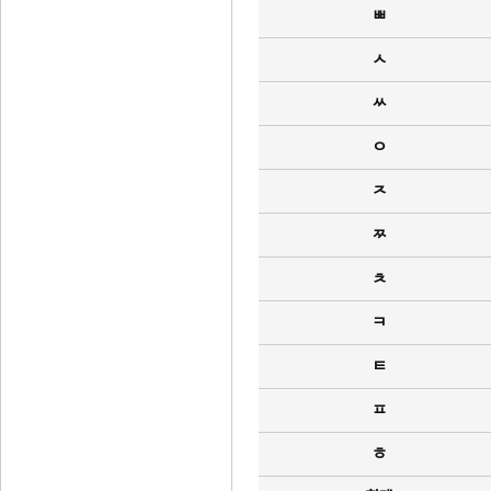
ㅃ
ㅅ
ㅆ
ㅇ
ㅈ
ㅉ
ㅊ
ㅋ
ㅌ
ㅍ
ㅎ