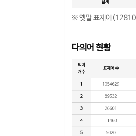
합계
※ 옛말 표제어(1281
다의어 현황
의미
표제어 수
개수
1
1054629
2
89532
3
26601
4
11460
5
5020