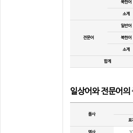
북한어
소계
일반어
전문어
북한어
소계
합계
일상어와 전문어의 
품사
표
명사
3