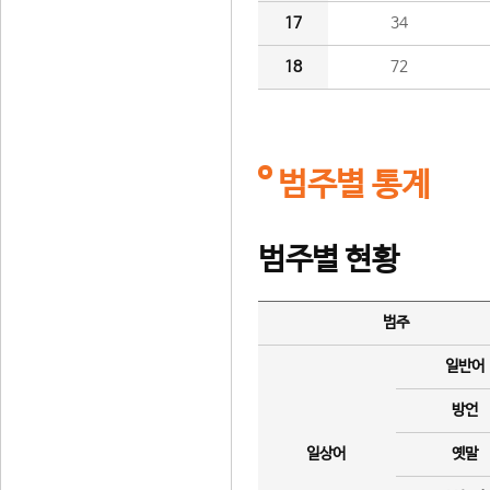
17
34
18
72
범주별 통계
범주별 현황
범주
일반어
방언
일상어
옛말