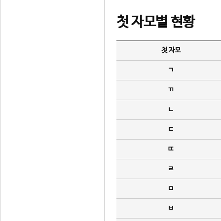
첫 자모별 현황
첫 자모
ㄱ
ㄲ
ㄴ
ㄷ
ㄸ
ㄹ
ㅁ
ㅂ