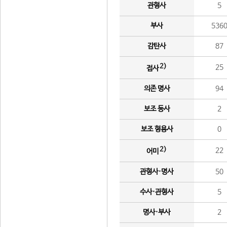
관형사
5
부사
536
감탄사
87
2)
25
접사
의존 명사
94
보조 동사
2
보조 형용사
0
2)
22
어미
관형사·명사
50
수사·관형사
5
명사·부사
2