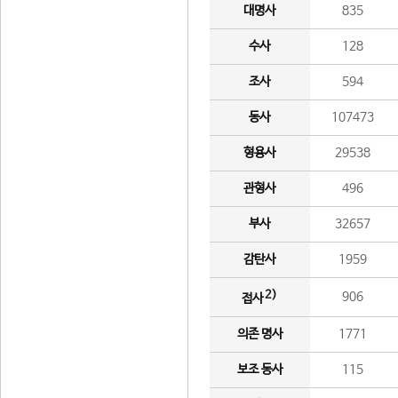
대명사
835
수사
128
조사
594
동사
107473
형용사
29538
관형사
496
부사
32657
감탄사
1959
2)
906
접사
의존 명사
1771
보조 동사
115