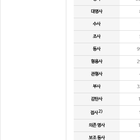
대명사
수사
조사
동사
9
형용사
2
관형사
부사
3
감탄사
2)
접사
의존 명사
보조 동사