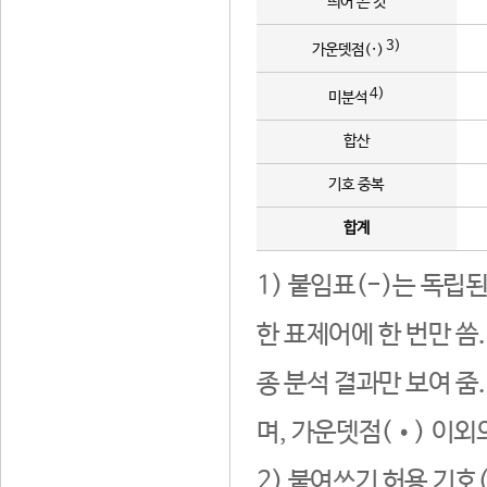
띄어 쓴 것
3)
가운뎃점(·)
4)
미분석
합산
기호 중복
합계
1) 붙임표(-)는 독립
한 표제어에 한 번만 씀
종 분석 결과만 보여 줌
며, 가운뎃점(•) 이외
2) 붙여쓰기 허용 기호