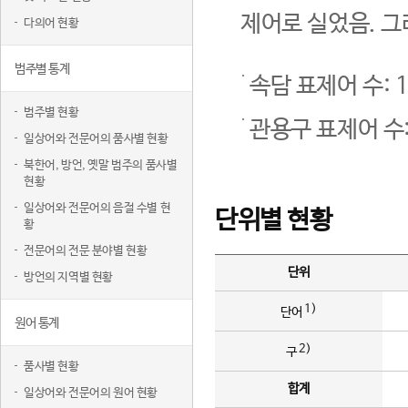
제어로 실었음. 그
다의어 현황
범주별 통계
속담 표제어 수: 1
범주별 현황
관용구 표제어 수:
일상어와 전문어의 품사별 현황
북한어, 방언, 옛말 범주의 품사별
현황
일상어와 전문어의 음절 수별 현
단위별 현황
황
전문어의 전문 분야별 현황
단위
방언의 지역별 현황
1)
단어
원어 통계
2)
구
품사별 현황
합계
일상어와 전문어의 원어 현황