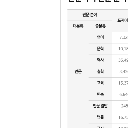
전문 분야
표제어
대분류
중분류
언어
7,32
문학
10,1
역사
35,4
인문
철학
3,43
교육
15,3
민속
6,64
인문 일반
24
법률
16,7