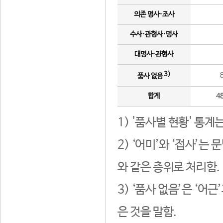
의존 명사·조사
수사·관형사·명사
대명사·관형사
3)
품사 없음
합계
4
1) '품사별 현황' 통계
2) ‘어미’와 ‘접사’
와 같은 층위로 처리함.
3) ‘품사 없음’은 ‘어
은 것을 말함.