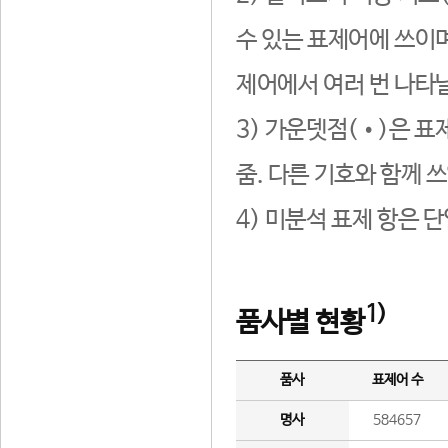
수 있는 표제어에 쓰이며
제어에서 여러 번 나타날
3) 가운뎃점(•)은 표
줌. 다른 기호와 함께 쓰
4) 미분석 표제 항은 
1)
품사별 현황
품사
표제어 수
명사
584657