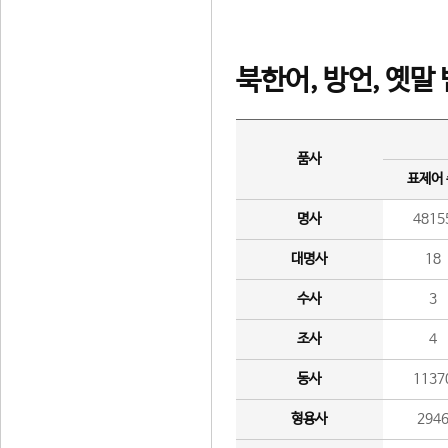
북한어, 방언, 옛말
품사
표제어
명사
4815
대명사
18
수사
3
조사
4
동사
1137
형용사
294