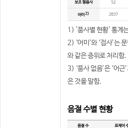
보조 형용사
52
2)
2837
어미
1) '품사별 현황' 통계
2) ‘어미’와 ‘접사’
와 같은 층위로 처리함.
3) ‘품사 없음’은 ‘어
은 것을 말함.
음절 수별 현황
음절 수
표제어 