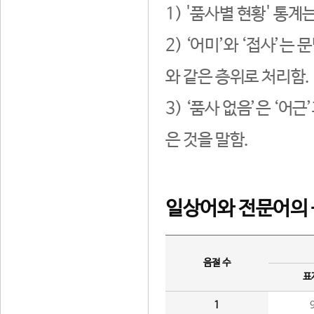
1) '품사별 현황' 통계
2) ‘어미’와 ‘접사’
와 같은 층위로 처리함.
3) ‘품사 없음’은 ‘어
은 것을 말함.
일상어와 전문어의 
음절 수
표
1