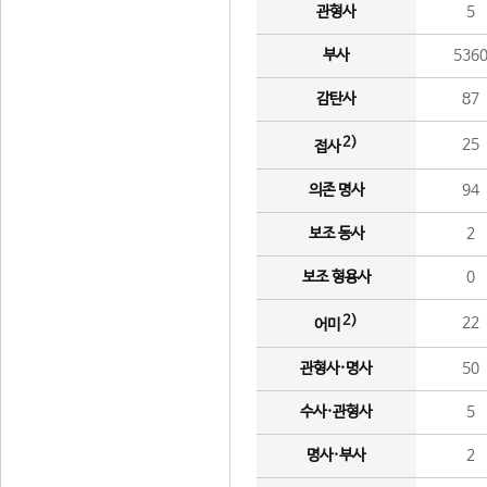
관형사
5
부사
536
감탄사
87
2)
25
접사
의존 명사
94
보조 동사
2
보조 형용사
0
2)
22
어미
관형사·명사
50
수사·관형사
5
명사·부사
2