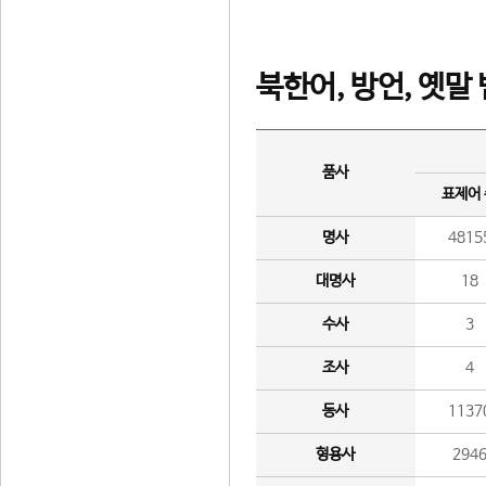
북한어, 방언, 옛말
품사
표제어
명사
4815
대명사
18
수사
3
조사
4
동사
1137
형용사
294