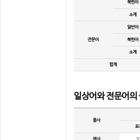
북한어
소계
일반어
전문어
북한어
소계
합계
일상어와 전문어의 
품사
표
명사
3