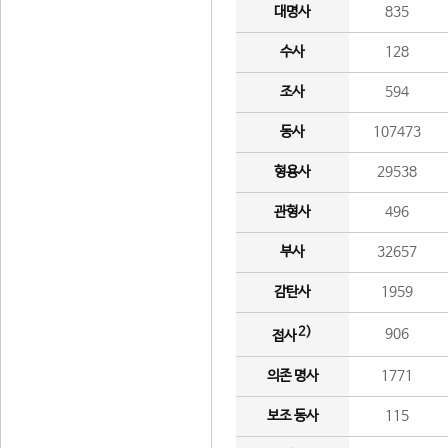
대명사
835
수사
128
조사
594
동사
107473
형용사
29538
관형사
496
부사
32657
감탄사
1959
2)
906
접사
의존 명사
1771
보조 동사
115