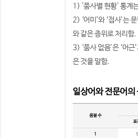
1) '품사별 현황' 통계
2) ‘어미’와 ‘접사’
와 같은 층위로 처리함.
3) ‘품사 없음’은 ‘어
은 것을 말함.
일상어와 전문어의 
음절 수
표
1