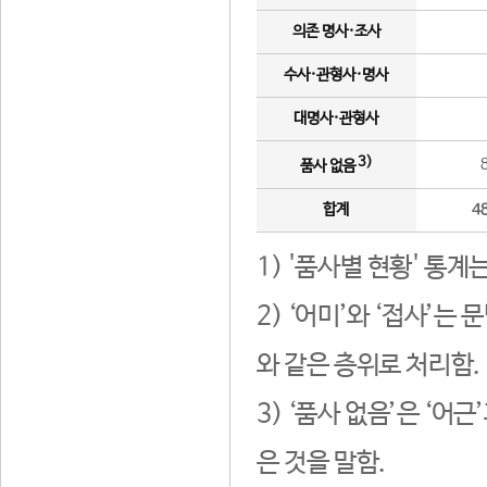
의존 명사·조사
수사·관형사·명사
대명사·관형사
3)
품사 없음
합계
4
1) '품사별 현황' 통계
2) ‘어미’와 ‘접사’
와 같은 층위로 처리함.
3) ‘품사 없음’은 ‘어
은 것을 말함.