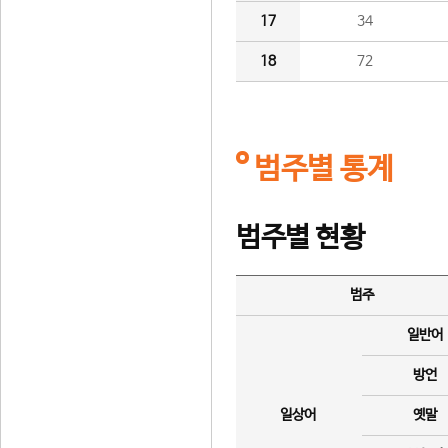
17
34
18
72
범주별 통계
범주별 현황
범주
일반어
방언
일상어
옛말