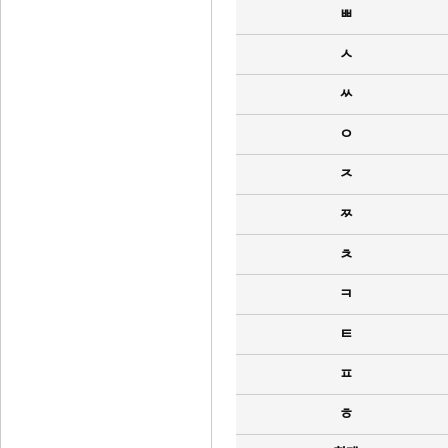
ㅃ
ㅅ
ㅆ
ㅇ
ㅈ
ㅉ
ㅊ
ㅋ
ㅌ
ㅍ
ㅎ