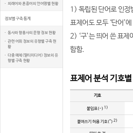
외래어와 혼종어의 언어명별 현황
1) 독립된 단어로 인정
정보별 구축 통계
표제어도 모두 ‘단어’에
동사와 형용사의 문형 정보 현황
2) ‘구’는 띄어 쓴 표
관련 어휘 정보의 유형별 구축 현
황
함함.
다중 매체(멀티미디어) 정보의 유
형별 구축 현황
표제어 분석 기호별
기호
1)
붙임표(-)
2)
붙여쓰기 허용 기호(^)