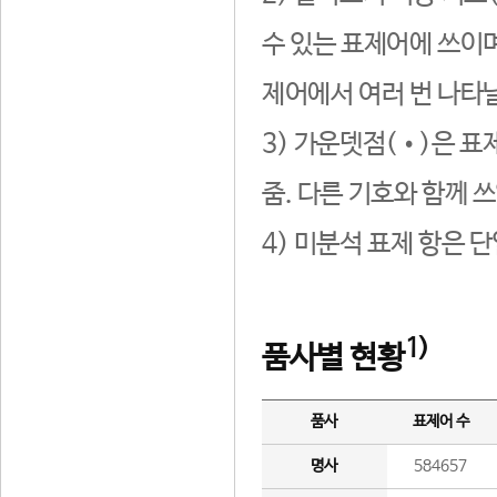
수 있는 표제어에 쓰이며
제어에서 여러 번 나타날
3) 가운뎃점(•)은 표
줌. 다른 기호와 함께 쓰
4) 미분석 표제 항은 
1)
품사별 현황
품사
표제어 수
명사
584657