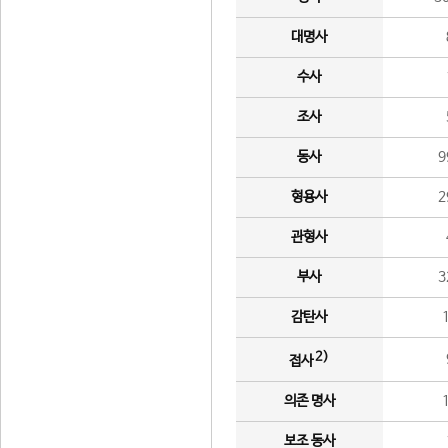
대명사
수사
조사
동사
9
형용사
2
관형사
부사
3
감탄사
2)
접사
의존 명사
보조 동사