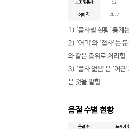
보조 형용사
52
2)
2837
어미
1) '품사별 현황' 통계
2) ‘어미’와 ‘접사’
와 같은 층위로 처리함.
3) ‘품사 없음’은 ‘어
은 것을 말함.
음절 수별 현황
음절 수
표제어 