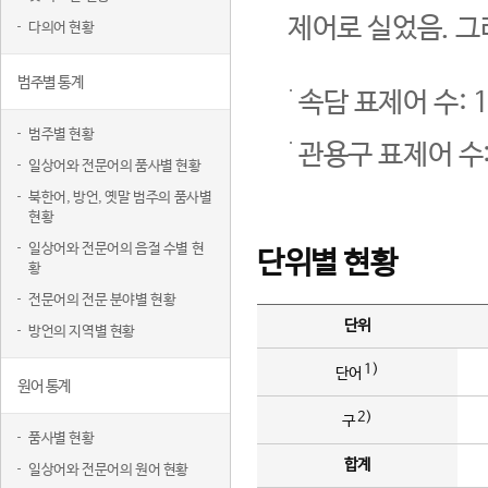
제어로 실었음. 그
다의어 현황
범주별 통계
속담 표제어 수: 1
범주별 현황
관용구 표제어 수:
일상어와 전문어의 품사별 현황
북한어, 방언, 옛말 범주의 품사별
현황
일상어와 전문어의 음절 수별 현
단위별 현황
황
전문어의 전문 분야별 현황
단위
방언의 지역별 현황
1)
단어
원어 통계
2)
구
품사별 현황
합계
일상어와 전문어의 원어 현황