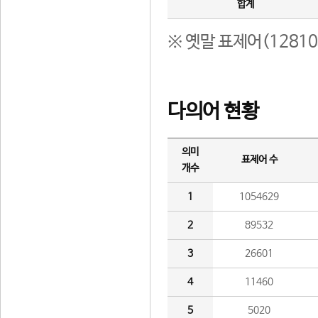
합계
※ 옛말 표제어(1281
다의어 현황
의미
표제어 수
개수
1
1054629
2
89532
3
26601
4
11460
5
5020