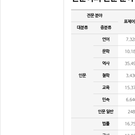
전문 분야
표제어
대분류
중분류
언어
7,32
문학
10,1
역사
35,4
인문
철학
3,43
교육
15,3
민속
6,64
인문 일반
24
법률
16,7