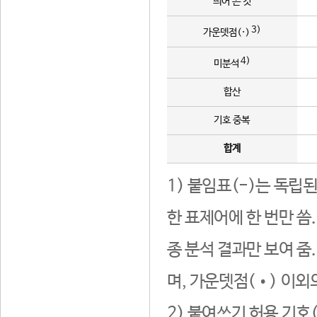
띄어 쓴 것
3)
가운뎃점(·)
4)
미분석
합산
기호 중복
합계
1) 붙임표(-)는 독립
한 표제어에 한 번만 씀
종 분석 결과만 보여 줌
며, 가운뎃점(•) 이외
2) 붙여쓰기 허용 기호