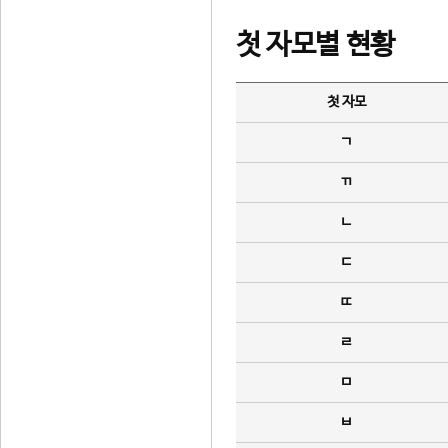
첫 자모별 현황
첫 자모
ㄱ
ㄲ
ㄴ
ㄷ
ㄸ
ㄹ
ㅁ
ㅂ