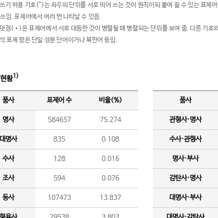
여쓰기 허용 기호(^)는 좌우의 단위를 서로 띄어 쓰는 것이 원칙이되 붙여 쓸 수 있는 표
 쓰임. 표제어에서 여러 번 나타날 수 있음.
운뎃점(•)은 표제어에서 서로 대등한 것이 병렬될 때 병렬되는 단위를 보여 줌. 다른 기호와
분석 표제 항은 단일 성분 단어이거나 북한어 등임.
1)
 현황
품사
표제어 수
비율(%)
품사
명사
584657
75.274
관형사·명사
대명사
835
0.108
수사·관형사
수사
128
0.016
명사·부사
조사
594
0.076
감탄사·명사
동사
107473
13.837
대명사·부사
형용사
29538
3.803
대명사·감탄사