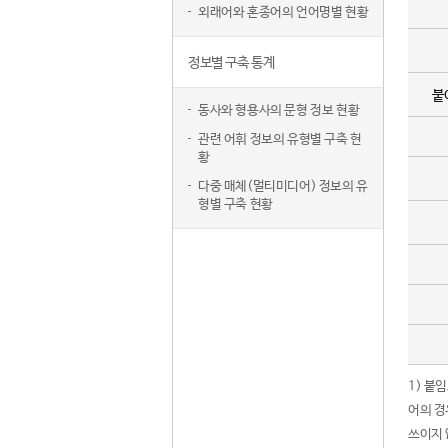
외래어와 혼종어의 언어명별 현황
정보별 구축 통계
붙
동사와 형용사의 문형 정보 현황
관련 어휘 정보의 유형별 구축 현
황
다중 매체(멀티미디어) 정보의 유
형별 구축 현황
1) 붙
어의 경
쓰이지 