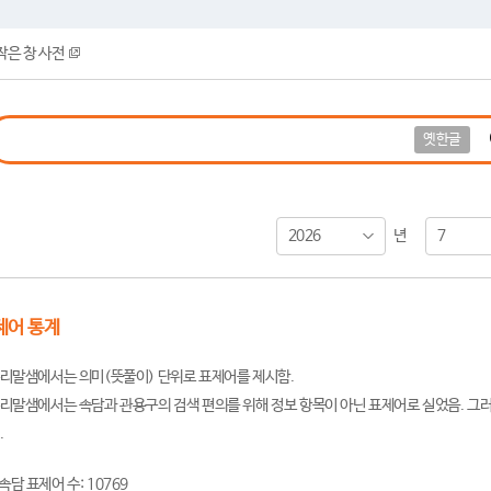
작은 창 사전
옛한글
2026
7
년
제어 통계
리말샘에서는 의미(뜻풀이) 단위로 표제어를 제시함.
리말샘에서는 속담과 관용구의 검색 편의를 위해 정보 항목이 아닌 표제어로 실었음. 그러
.
속담 표제어 수: 10769