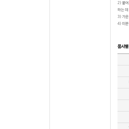
2) 붙
하는 데
3) 가
4) 미
품사별