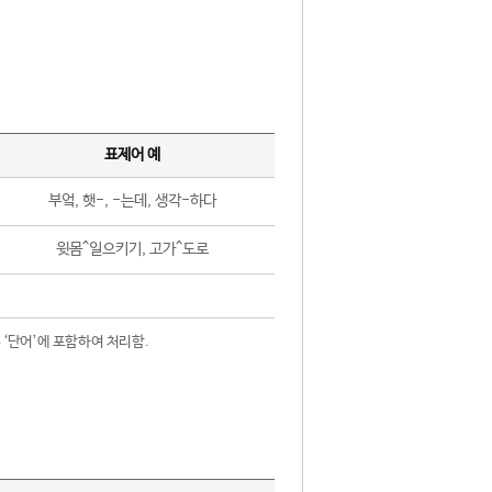
표제어 예
부엌, 햇-, -는데, 생각-하다
윗몸^일으키기, 고가^도로
 ‘단어’에 포함하여 처리함.