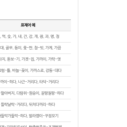
표제어 예
, 먹, 숯, 가, 내, 간, 강, 개, 광, 과, 명, 청
대, 골무, 동이, 윷-판, 참-빗, 가게, 가끔
지, 돋보-기, 가겟-집, 가까이, 가락-엿
럼-틀, 바늘-꽂이, 가까스로, 강동-대다
까이-하다, 나근-거리다, 타닥-거리다
-할아버지, 다람쥐-원숭이, 갈팡질팡-하다
들락날락-거리다, 뒤치다꺼리-하다
가들막가들막-하다, 말라깽이-꾸정모기