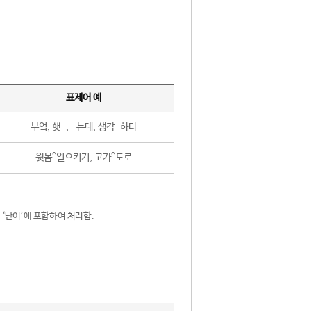
표제어 예
부엌, 햇-, -는데, 생각-하다
윗몸^일으키기, 고가^도로
 ‘단어’에 포함하여 처리함.