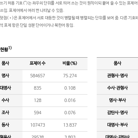
여쓰기 허용 기호(^)는 좌우의 단위를 서로 띄어 쓰는 것이 원칙이되 붙여 쓸 수 있는 표
 쓰임. 표제어에서 여러 번 나타날 수 있음.
운뎃점(•)은 표제어에서 서로 대등한 것이 병렬될 때 병렬되는 단위를 보여 줌. 다른 기호와
분석 표제 항은 단일 성분 단어이거나 북한어 등임.
1)
 현황
품사
표제어 수
비율(%)
품사
명사
584657
75.274
관형사·명사
대명사
835
0.108
수사·관형사
수사
128
0.016
명사·부사
조사
594
0.076
감탄사·명사
동사
107473
13.837
대명사·부사
형용사
29538
3.803
대명사·감탄사