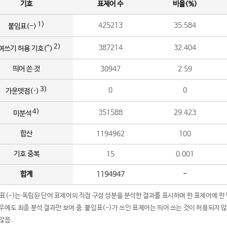
기호
표제어 수
비율(%)
1)
425213
35.584
붙임표(-)
2)
387214
32.404
여쓰기 허용 기호(^)
띄어 쓴 것
30947
2.59
3)
0
0
가운뎃점(·)
4)
351588
29.423
미분석
합산
1194962
100
기호 중복
15
0.001
합계
1194947
-
임표(-)는 독립된 단어 표제어의 직접 구성 성분을 분석한 결과를 표시하며 한 표제어에 한
우에도 최종 분석 결과만 보여 줌. 붙임표(-)가 쓰인 표제어는 띄어 쓰는 것이 허용되지 
않음.