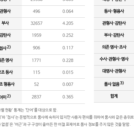
관형사
496
0.064
동사·형용사
부사
32657
4.205
관형사·감탄사
감탄사
1959
0.252
부사·감탄사
의존 명사·조사
2)
906
0.117
접사
수사·관형사·명사
의존 명사
1771
0.228
대명사·관형사
보조 동사
115
0.015
3)
조 형용사
52
0.007
품사 없음
합계
2)
2837
0.365
어미
품사별 현황' 통계는 '단어'를 대상으로 함.
어미’와 ‘접사’는 문법적으로 품사에 속하지 않지만 사용자 편의를 위하여 품사와 같은 층위로
품사 없음’은 ‘어근’과 구 구성이 줄어든 한 어절 표제어로 품사 정보를 주지 않은 것을 말함.