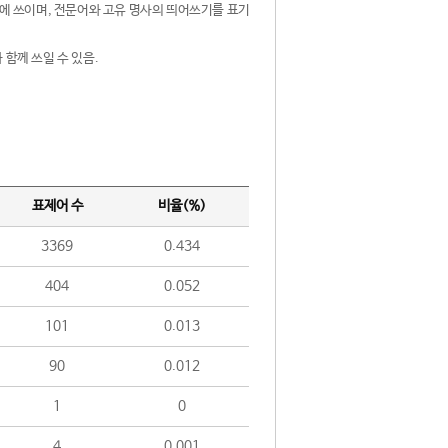
제어에 쓰이며, 전문어와 고유 명사의 띄어쓰기를 표기
 함께 쓰일 수 있음.
표제어 수
비율(%)
3369
0.434
404
0.052
101
0.013
90
0.012
1
0
4
0.001