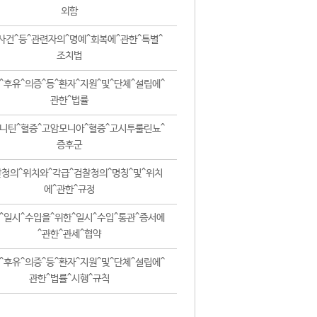
외함
사건^등^관련자의^명예^회복에^관한^특별^
조치법
^후유^의증^등^환자^지원^및^단체^설립에^
관한^법률
니틴^혈증^고암모니아^혈증^고시투룰린뇨^
증후군
청의^위치와^각급^검찰청의^명칭^및^위치
에^관한^규정
^일시^수입을^위한^일시^수입^통관^증서에
^관한^관세^협약
^후유^의증^등^환자^지원^및^단체^설립에^
관한^법률^시행^규칙