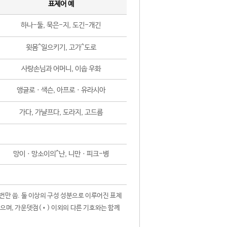
표제어 예
하나-둘, 묵은-지, 도긴-개긴
윗몸^일으키기, 고가^도로
사랑손님과 어머니, 이솝 우화
앵글로ㆍ색슨, 아프로ㆍ유라시아
가다, 가냘프다, 도라지, 고드름
망이ㆍ망소이의^난, 니만ㆍ피크-병
 번만 씀. 둘 이상의 구성 성분으로 이루어진 표제
않으며, 가운뎃점(•) 이외의 다른 기호와는 함께