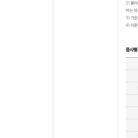
2) 붙
하는 데
3) 가
4) 미
품사별