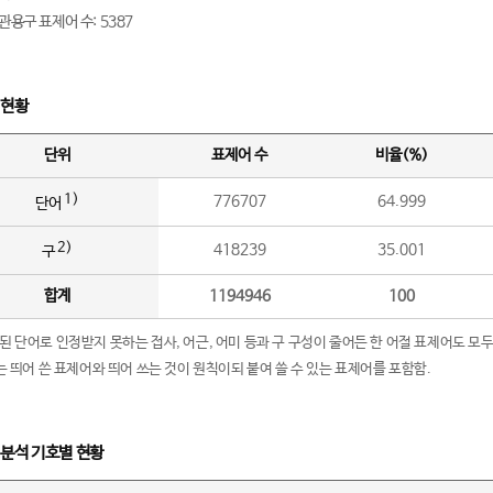
관용구 표제어 수: 5387
 현황
단위
표제어 수
비율(%)
1)
776707
64.999
단어
2)
418239
35.001
구
합계
1194946
100
립된 단어로 인정받지 못하는 접사, 어근, 어미 등과 구 구성이 줄어든 한 어절 표제어도 모두
구’는 띄어 쓴 표제어와 띄어 쓰는 것이 원칙이되 붙여 쓸 수 있는 표제어를 포함함.
 분석 기호별 현황