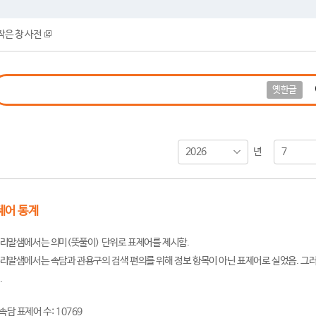
작은 창 사전
옛한글
2026
7
년
제어 통계
리말샘에서는 의미(뜻풀이) 단위로 표제어를 제시함.
리말샘에서는 속담과 관용구의 검색 편의를 위해 정보 항목이 아닌 표제어로 실었음. 그러
.
속담 표제어 수: 10769