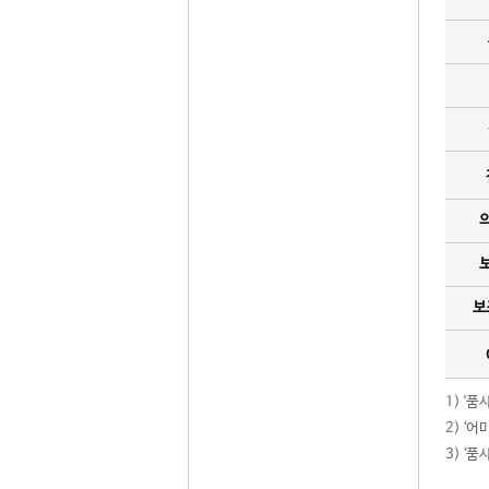
보
1) '
2) ‘
3) ‘