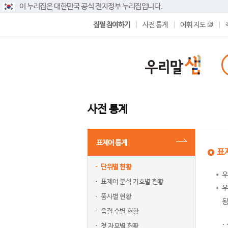
이 누리집은 대한민국 공식 전자정부 누리집입니다.
집필 참여하기
사전 통계
어휘 지도
사전 통계
표제어 통계
표
단위별 현황
우
표제어 분석 기호별 현황
우
품사별 현황
됨
음절 수별 현황
첫 자모별 현황