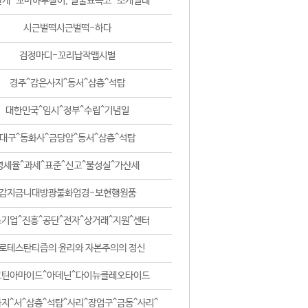
날개-꼬마하루살이, 털줄뾰족코-조개벌레
시근벌떡시근벌떡-하다
검정마디-꼬리납작맵시벌
경주^감은사지^동서^삼층^석탑
대한민국^임시^정부^수립^기념일
대구^동화사^금당암^동서^삼층^석탑
영세율^과세^표준^신고^불성실^가산세
감지금니대방광불화엄경-보현행원품
기업^진흥^공단^전자^상거래^지원^센터
로테스탄티즘의 윤리와 자본주의의 정신
코틴아마이드^아데닌^다이뉴클레오타이드
지^서^삼층^석탑^사리^장엄구^금동^사리^