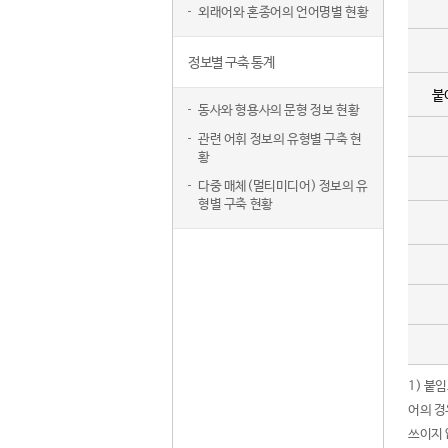
외래어와 혼종어의 언어명별 현황
정보별 구축 통계
붙
동사와 형용사의 문형 정보 현황
관련 어휘 정보의 유형별 구축 현
황
다중 매체(멀티미디어) 정보의 유
형별 구축 현황
1) 붙
어의 경
쓰이지 