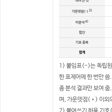
띄어 쓴 것
3)
가운뎃점(·)
4)
미분석
합산
기호 중복
합계
1) 붙임표(-)는 독립
한 표제어에 한 번만 씀
종 분석 결과만 보여 줌
며, 가운뎃점(•) 이외
2) 붙여쓰기 허용 기호