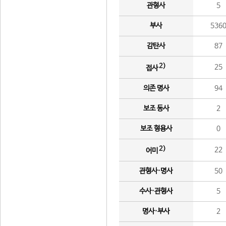
관형사
5
부사
536
감탄사
87
2)
25
접사
의존 명사
94
보조 동사
2
보조 형용사
0
2)
22
어미
관형사·명사
50
수사·관형사
5
명사·부사
2