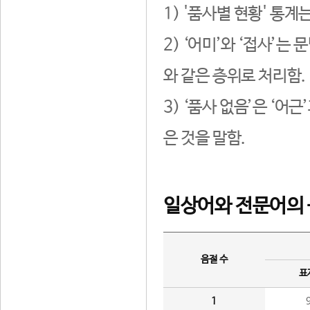
1) '품사별 현황' 통계
2) ‘어미’와 ‘접사’
와 같은 층위로 처리함.
3) ‘품사 없음’은 ‘어
은 것을 말함.
일상어와 전문어의 
음절 수
표
1