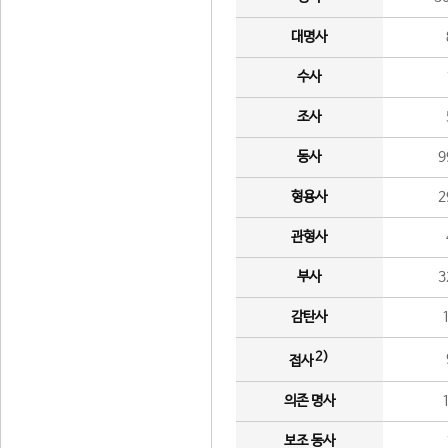
대명사
수사
조사
동사
9
형용사
2
관형사
부사
3
감탄사
2)
접사
의존 명사
보조 동사