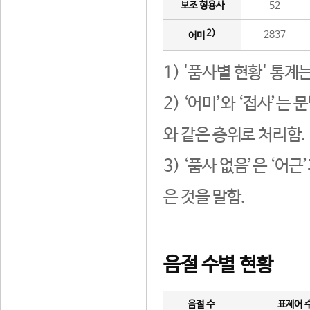
보조 형용사
52
2)
2837
어미
1) '품사별 현황' 통계
2) ‘어미’와 ‘접사’
와 같은 층위로 처리함.
3) ‘품사 없음’은 ‘어
은 것을 말함.
음절 수별 현황
음절 수
표제어 