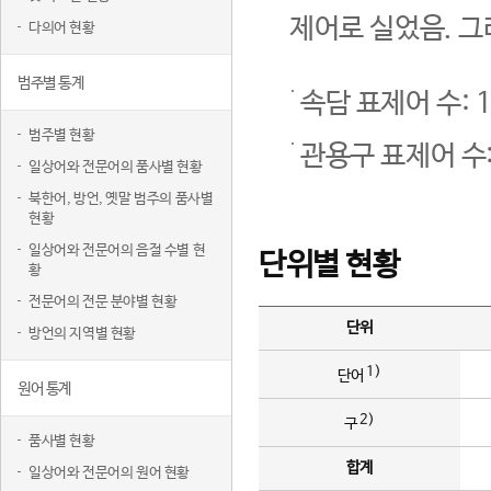
제어로 실었음. 그
다의어 현황
범주별 통계
속담 표제어 수: 1
범주별 현황
관용구 표제어 수:
일상어와 전문어의 품사별 현황
북한어, 방언, 옛말 범주의 품사별
현황
일상어와 전문어의 음절 수별 현
단위별 현황
황
전문어의 전문 분야별 현황
단위
방언의 지역별 현황
1)
단어
원어 통계
2)
구
품사별 현황
합계
일상어와 전문어의 원어 현황