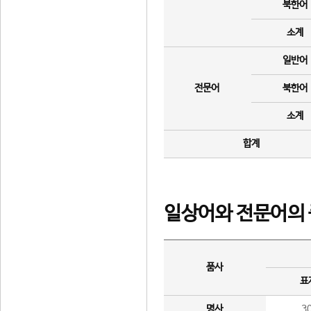
북한어
소계
일반어
전문어
북한어
소계
합계
일상어와 전문어의 
품사
표
명사
3