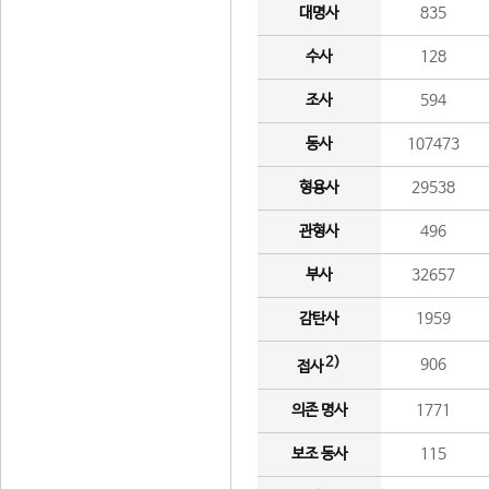
대명사
835
수사
128
조사
594
동사
107473
형용사
29538
관형사
496
부사
32657
감탄사
1959
2)
906
접사
의존 명사
1771
보조 동사
115