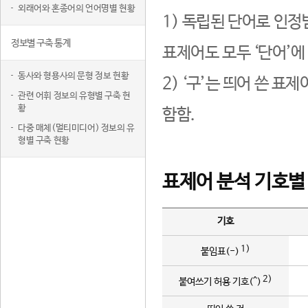
외래어와 혼종어의 언어명별 현황
1) 독립된 단어로 인정
정보별 구축 통계
표제어도 모두 ‘단어’에
동사와 형용사의 문형 정보 현황
2) ‘구’는 띄어 쓴 표
관련 어휘 정보의 유형별 구축 현
황
함함.
다중 매체(멀티미디어) 정보의 유
형별 구축 현황
표제어 분석 기호별
기호
1)
붙임표(-)
2)
붙여쓰기 허용 기호(^)