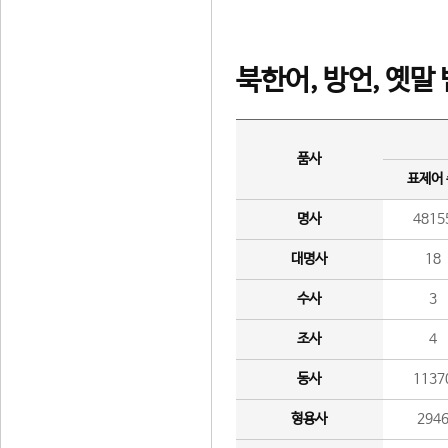
북한어, 방언, 옛말
품사
표제어
명사
4815
대명사
18
수사
3
조사
4
동사
1137
형용사
294