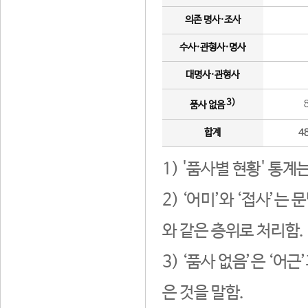
의존 명사·조사
수사·관형사·명사
대명사·관형사
3)
품사 없음
합계
4
1) '품사별 현황' 통계
2) ‘어미’와 ‘접사’
와 같은 층위로 처리함.
3) ‘품사 없음’은 ‘어
은 것을 말함.