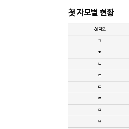
첫 자모별 현황
첫 자모
ㄱ
ㄲ
ㄴ
ㄷ
ㄸ
ㄹ
ㅁ
ㅂ