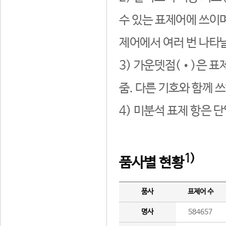
수 있는 표제어에 쓰이며
제어에서 여러 번 나타날
3) 가운뎃점(•)은 표
줌. 다른 기호와 함께 쓰
4) 미분석 표제 항은 
1)
품사별 현황
품사
표제어 수
명사
584657