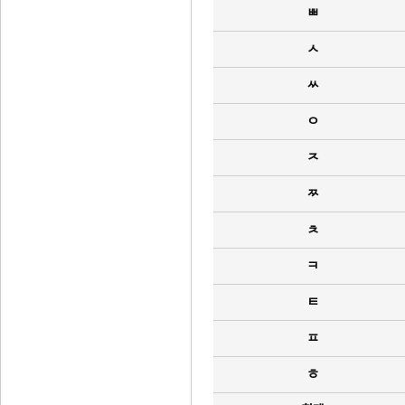
ㅃ
ㅅ
ㅆ
ㅇ
ㅈ
ㅉ
ㅊ
ㅋ
ㅌ
ㅍ
ㅎ