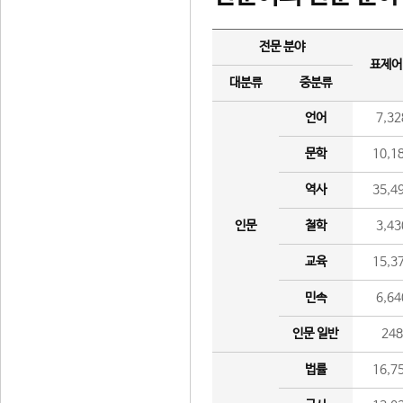
전문 분야
표제어
대분류
중분류
언어
7,32
문학
10,1
역사
35,4
인문
철학
3,43
교육
15,3
민속
6,64
인문 일반
24
법률
16,7