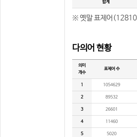
합계
※ 옛말 표제어(1281
다의어 현황
의미
표제어 수
개수
1
1054629
2
89532
3
26601
4
11460
5
5020