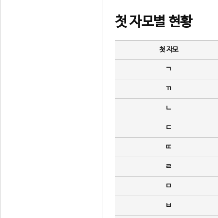
첫 자모별 현황
첫 자모
ㄱ
ㄲ
ㄴ
ㄷ
ㄸ
ㄹ
ㅁ
ㅂ