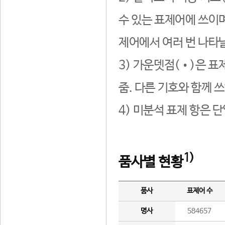
수 있는 표제어에 쓰이며
제어에서 여러 번 나타날
3) 가운뎃점(•)은 표
줌. 다른 기호와 함께 쓰
4) 미분석 표제 항은 
1)
품사별 현황
품사
표제어 수
명사
584657