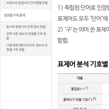
외래어와 혼종어의 언어명별 현황
1) 독립된 단어로 인정
정보별 구축 통계
표제어도 모두 ‘단어’에
동사와 형용사의 문형 정보 현황
2) ‘구’는 띄어 쓴 표
관련 어휘 정보의 유형별 구축 현
황
함함.
다중 매체(멀티미디어) 정보의 유
형별 구축 현황
표제어 분석 기호별
기호
1)
붙임표(-)
2)
붙여쓰기 허용 기호(^)