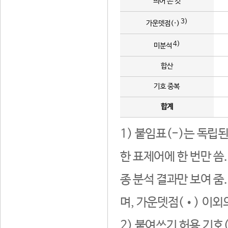
띄어 쓴 것
3)
가운뎃점(·)
4)
미분석
합산
기호 중복
합계
1) 붙임표(-)는 독립
한 표제어에 한 번만 씀
종 분석 결과만 보여 줌
며, 가운뎃점(•) 이외
2) 붙여쓰기 허용 기호