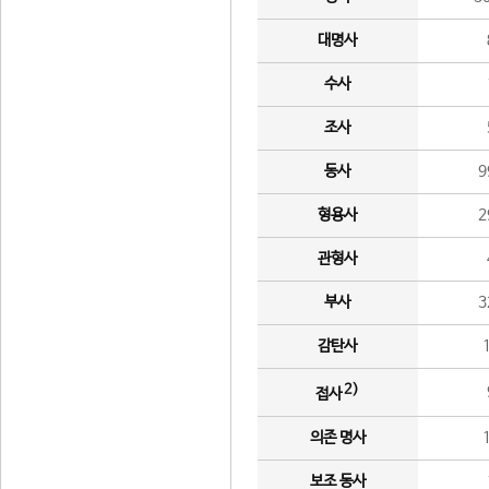
대명사
수사
조사
동사
9
형용사
2
관형사
부사
3
감탄사
2)
접사
의존 명사
보조 동사