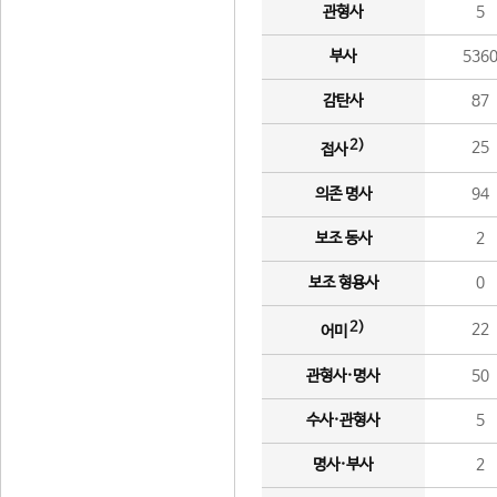
관형사
5
부사
536
감탄사
87
2)
25
접사
의존 명사
94
보조 동사
2
보조 형용사
0
2)
22
어미
관형사·명사
50
수사·관형사
5
명사·부사
2