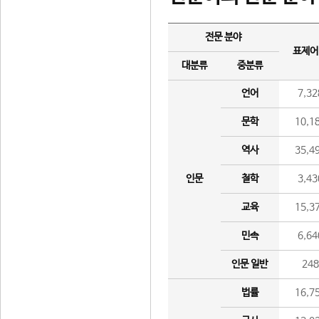
전문 분야
표제어
대분류
중분류
언어
7,32
문학
10,1
역사
35,4
인문
철학
3,43
교육
15,3
민속
6,64
인문 일반
24
법률
16,7