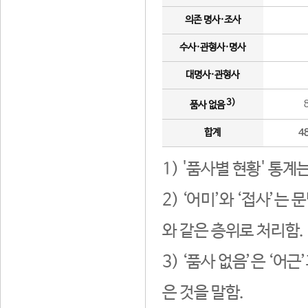
의존 명사·조사
수사·관형사·명사
대명사·관형사
3)
품사 없음
합계
4
1) '품사별 현황' 통계
2) ‘어미’와 ‘접사’
와 같은 층위로 처리함.
3) ‘품사 없음’은 ‘어
은 것을 말함.