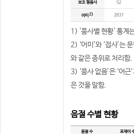
보조 형용사
52
2)
2837
어미
1) '품사별 현황' 통계
2) ‘어미’와 ‘접사’
와 같은 층위로 처리함.
3) ‘품사 없음’은 ‘어
은 것을 말함.
음절 수별 현황
음절 수
표제어 