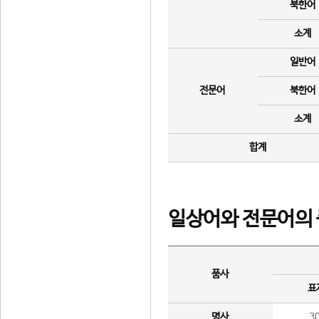
북한어
소계
일반어
전문어
북한어
소계
합계
일상어와 전문어의 
품사
표
명사
3