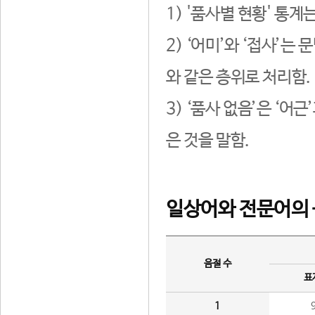
1) '품사별 현황' 통계
2) ‘어미’와 ‘접사’
와 같은 층위로 처리함.
3) ‘품사 없음’은 ‘어
은 것을 말함.
일상어와 전문어의 
음절 수
표
1