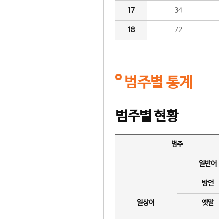
17
34
18
72
범주별 통계
범주별 현황
범주
일반어
방언
일상어
옛말