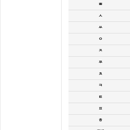
ㅃ
ㅅ
ㅆ
ㅇ
ㅈ
ㅉ
ㅊ
ㅋ
ㅌ
ㅍ
ㅎ