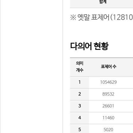
합계
※ 옛말 표제어(1281
다의어 현황
의미
표제어 수
개수
1
1054629
2
89532
3
26601
4
11460
5
5020