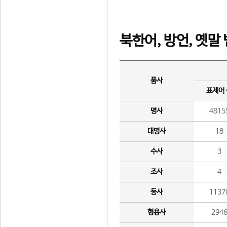
북한어, 방언, 옛말
품사
표제어
명사
4815
대명사
18
수사
3
조사
4
동사
1137
형용사
294