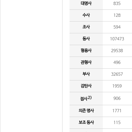
대명사
835
수사
128
조사
594
동사
107473
형용사
29538
관형사
496
부사
32657
감탄사
1959
2)
906
접사
의존 명사
1771
보조 동사
115