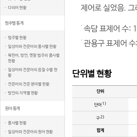
제어로 실었음. 그
다의어 현황
범주별 통계
속담 표제어 수: 1
범주별 현황
관용구 표제어 수:
일상어와 전문어의 품사별 현황
북한어, 방언, 옛말 범주의 품사별
현황
일상어와 전문어의 음절 수별 현
단위별 현황
황
전문어의 전문 분야별 현황
단위
방언의 지역별 현황
1)
단어
원어 통계
2)
구
품사별 현황
합계
일상어와 전문어의 원어 현황