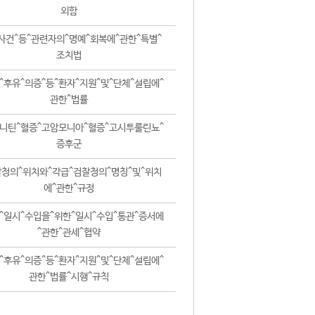
외함
사건^등^관련자의^명예^회복에^관한^특별^
조치법
^후유^의증^등^환자^지원^및^단체^설립에^
관한^법률
니틴^혈증^고암모니아^혈증^고시투룰린뇨^
증후군
청의^위치와^각급^검찰청의^명칭^및^위치
에^관한^규정
^일시^수입을^위한^일시^수입^통관^증서에
^관한^관세^협약
^후유^의증^등^환자^지원^및^단체^설립에^
관한^법률^시행^규칙