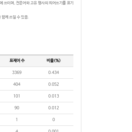
제어에 쓰이며, 전문어와 고유 명사의 띄어쓰기를 표기
 함께 쓰일 수 있음.
표제어 수
비율(%)
3369
0.434
404
0.052
101
0.013
90
0.012
1
0
4
0.001