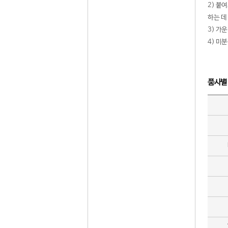
2) 붙
하는 데
3) 가
4) 미
품사별