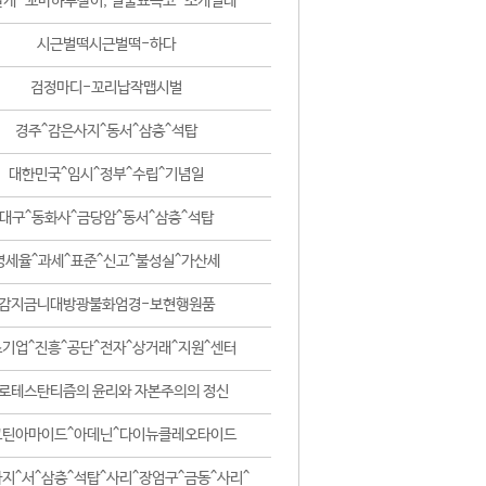
날개-꼬마하루살이, 털줄뾰족코-조개벌레
시근벌떡시근벌떡-하다
검정마디-꼬리납작맵시벌
경주^감은사지^동서^삼층^석탑
대한민국^임시^정부^수립^기념일
대구^동화사^금당암^동서^삼층^석탑
영세율^과세^표준^신고^불성실^가산세
감지금니대방광불화엄경-보현행원품
기업^진흥^공단^전자^상거래^지원^센터
로테스탄티즘의 윤리와 자본주의의 정신
코틴아마이드^아데닌^다이뉴클레오타이드
지^서^삼층^석탑^사리^장엄구^금동^사리^