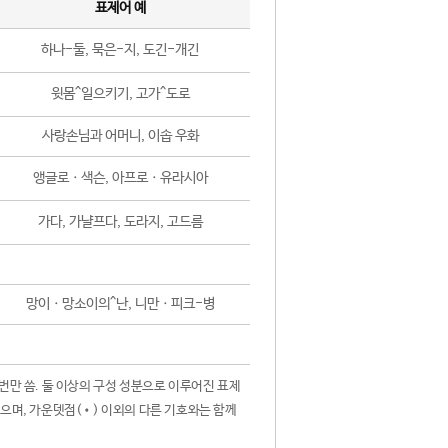
표제어 예
하나-둘, 묵은-지, 도긴-개긴
윗몸^일으키기, 고가^도로
사랑손님과 어머니, 이솝 우화
앵글로ㆍ색슨, 아프로ㆍ유라시아
가다, 가냘프다, 도라지, 고드름
망이ㆍ망소이의^난, 니만ㆍ피크-병
 번만 씀. 둘 이상의 구성 성분으로 이루어진 표제
않으며, 가운뎃점(•) 이외의 다른 기호와는 함께