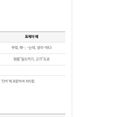
표제어 예
부엌, 햇-, -는데, 생각-하다
윗몸^일으키기, 고가^도로
 ‘단어’에 포함하여 처리함.