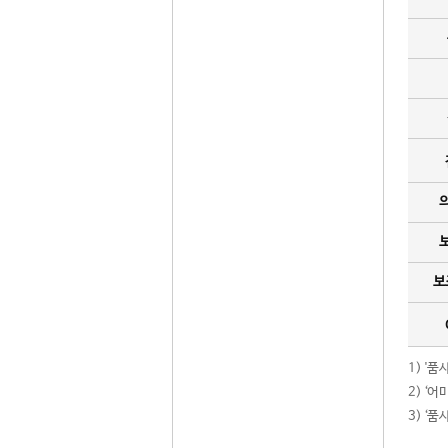
보
1) '
2) ‘
3) ‘