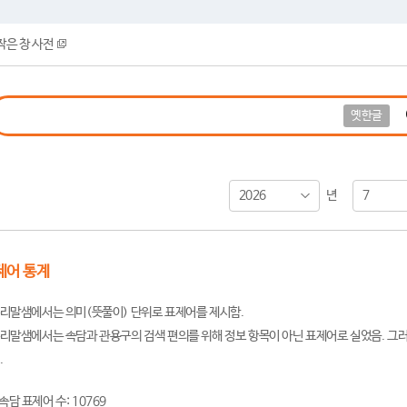
작은 창 사전
옛한글
2026
7
년
제어 통계
리말샘에서는 의미(뜻풀이) 단위로 표제어를 제시함.
리말샘에서는 속담과 관용구의 검색 편의를 위해 정보 항목이 아닌 표제어로 실었음. 그러
.
속담 표제어 수: 10769