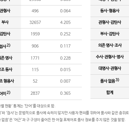
관형사
496
0.064
동사·형용사
부사
32657
4.205
관형사·감탄사
감탄사
1959
0.252
부사·감탄사
의존 명사·조사
2)
906
0.117
접사
수사·관형사·명사
의존 명사
1771
0.228
대명사·관형사
보조 동사
115
0.015
3)
조 형용사
52
0.007
품사 없음
합계
2)
2837
0.365
어미
품사별 현황' 통계는 '단어'를 대상으로 함.
어미’와 ‘접사’는 문법적으로 품사에 속하지 않지만 사용자 편의를 위하여 품사와 같은 층위로
품사 없음’은 ‘어근’과 구 구성이 줄어든 한 어절 표제어로 품사 정보를 주지 않은 것을 말함.