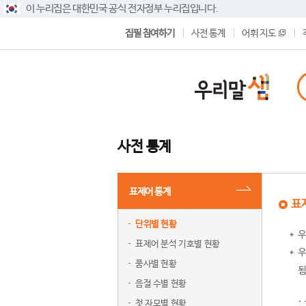
이 누리집은 대한민국 공식 전자정부 누리집입니다.
집필 참여하기
사전 통계
어휘 지도
사전 통계
표제어 통계
표
단위별 현황
우
표제어 분석 기호별 현황
우
품사별 현황
됨
음절 수별 현황
첫 자모별 현황