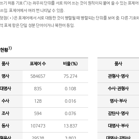
여쓰기 허용 기호(^)는 좌우의 단위를 서로 띄어 쓰는 것이 원칙이되 붙여 쓸 수 있는 표
 쓰임. 표제어에서 여러 번 나타날 수 있음.
운뎃점(•)은 표제어에서 서로 대등한 것이 병렬될 때 병렬되는 단위를 보여 줌. 다른 기호와
분석 표제 항은 단일 성분 단어이거나 북한어 등임.
1)
 현황
품사
표제어 수
비율(%)
품사
명사
584657
75.274
관형사·명사
대명사
835
0.108
수사·관형사
수사
128
0.016
명사·부사
조사
594
0.076
감탄사·명사
동사
107473
13.837
대명사·부사
형용사
29538
3.803
대명사·감탄사