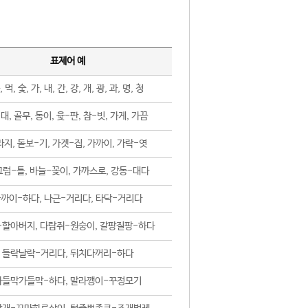
표제어 예
, 먹, 숯, 가, 내, 간, 강, 개, 광, 과, 명, 청
대, 골무, 동이, 윷-판, 참-빗, 가게, 가끔
지, 돋보-기, 가겟-집, 가까이, 가락-엿
럼-틀, 바늘-꽂이, 가까스로, 강동-대다
까이-하다, 나근-거리다, 타닥-거리다
-할아버지, 다람쥐-원숭이, 갈팡질팡-하다
들락날락-거리다, 뒤치다꺼리-하다
가들막가들막-하다, 말라깽이-꾸정모기