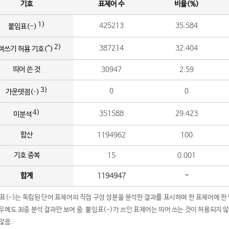
기호
표제어 수
비율(%)
1)
425213
35.584
붙임표(-)
2)
387214
32.404
여쓰기 허용 기호(^)
띄어 쓴 것
30947
2.59
3)
0
0
가운뎃점(·)
4)
351588
29.423
미분석
합산
1194962
100
기호 중복
15
0.001
합계
1194947
-
임표(-)는 독립된 단어 표제어의 직접 구성 성분을 분석한 결과를 표시하며 한 표제어에 한
우에도 최종 분석 결과만 보여 줌. 붙임표(-)가 쓰인 표제어는 띄어 쓰는 것이 허용되지 
않음.