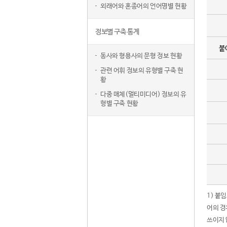
외래어와 혼종어의 언어명별 현황
정보별 구축 통계
붙
동사와 형용사의 문형 정보 현황
관련 어휘 정보의 유형별 구축 현
황
다중 매체(멀티미디어) 정보의 유
형별 구축 현황
1) 붙
어의 경
쓰이지 