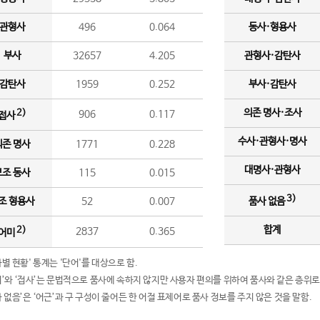
관형사
496
0.064
동사·형용사
부사
32657
4.205
관형사·감탄사
감탄사
1959
0.252
부사·감탄사
의존 명사·조사
2)
906
0.117
접사
수사·관형사·명사
의존 명사
1771
0.228
대명사·관형사
보조 동사
115
0.015
3)
조 형용사
52
0.007
품사 없음
합계
2)
2837
0.365
어미
품사별 현황' 통계는 '단어'를 대상으로 함.
어미’와 ‘접사’는 문법적으로 품사에 속하지 않지만 사용자 편의를 위하여 품사와 같은 층위로
품사 없음’은 ‘어근’과 구 구성이 줄어든 한 어절 표제어로 품사 정보를 주지 않은 것을 말함.