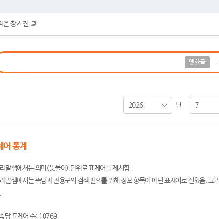
작은 창 사전
옛한글
2026
7
년
제어 통계
리말샘에서는 의미(뜻풀이) 단위로 표제어를 제시함.
리말샘에서는 속담과 관용구의 검색 편의를 위해 정보 항목이 아닌 표제어로 실었음. 그러
.
속담 표제어 수: 10769