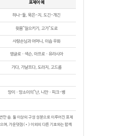
표제어 예
하나-둘, 묵은-지, 도긴-개긴
윗몸^일으키기, 고가^도로
사랑손님과 어머니, 이솝 우화
앵글로ㆍ색슨, 아프로ㆍ유라시아
가다, 가냘프다, 도라지, 고드름
망이ㆍ망소이의^난, 니만ㆍ피크-병
 번만 씀. 둘 이상의 구성 성분으로 이루어진 표제
않으며, 가운뎃점(•) 이외의 다른 기호와는 함께