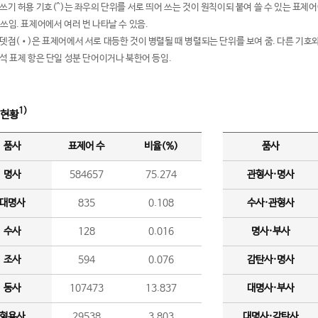
여쓰기 허용 기호(^)는 좌우의 단위를 서로 띄어 쓰는 것이 원칙이되 붙여 쓸 수 있는 표
 쓰임. 표제어에서 여러 번 나타날 수 있음.
운뎃점(•)은 표제어에서 서로 대등한 것이 병렬될 때 병렬되는 단위를 보여 줌. 다른 기호와
분석 표제 항은 단일 성분 단어이거나 북한어 등임.
1)
 현황
품사
표제어 수
비율(%)
품사
명사
584657
75.274
관형사·명사
대명사
835
0.108
수사·관형사
수사
128
0.016
명사·부사
조사
594
0.076
감탄사·명사
동사
107473
13.837
대명사·부사
형용사
29538
3.803
대명사·감탄사