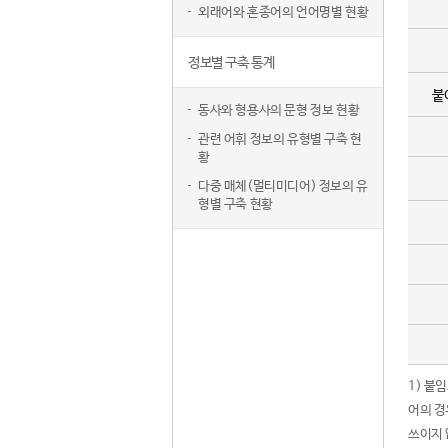
외래어와 혼종어의 언어명별 현황
정보별 구축 통계
붙
동사와 형용사의 문형 정보 현황
관련 어휘 정보의 유형별 구축 현
황
다중 매체(멀티미디어) 정보의 유
형별 구축 현황
1) 붙
어의 경
쓰이지 