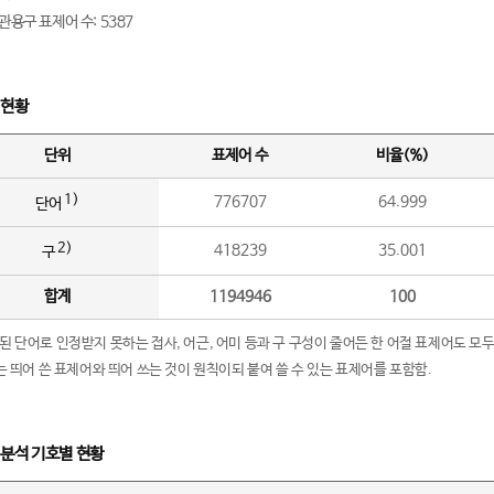
관용구 표제어 수: 5387
 현황
단위
표제어 수
비율(%)
1)
776707
64.999
단어
2)
418239
35.001
구
합계
1194946
100
립된 단어로 인정받지 못하는 접사, 어근, 어미 등과 구 구성이 줄어든 한 어절 표제어도 모두
구’는 띄어 쓴 표제어와 띄어 쓰는 것이 원칙이되 붙여 쓸 수 있는 표제어를 포함함.
 분석 기호별 현황