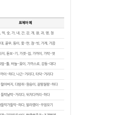
표제어 예
, 먹, 숯, 가, 내, 간, 강, 개, 광, 과, 명, 청
대, 골무, 동이, 윷-판, 참-빗, 가게, 가끔
지, 돋보-기, 가겟-집, 가까이, 가락-엿
럼-틀, 바늘-꽂이, 가까스로, 강동-대다
까이-하다, 나근-거리다, 타닥-거리다
-할아버지, 다람쥐-원숭이, 갈팡질팡-하다
들락날락-거리다, 뒤치다꺼리-하다
가들막가들막-하다, 말라깽이-꾸정모기