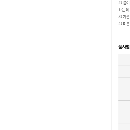
2) 붙
하는 데
3) 가
4) 미
품사별