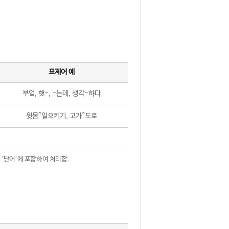
표제어 예
부엌, 햇-, -는데, 생각-하다
윗몸^일으키기, 고가^도로
 ‘단어’에 포함하여 처리함.