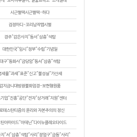
날개-꼬마하루살이, 털줄뾰족코-조개벌레
시근벌떡시근벌떡-하다
검정마디-꼬리납작맵시벌
경주^감은사지^동서^삼층^석탑
대한민국^임시^정부^수립^기념일
대구^동화사^금당암^동서^삼층^석탑
영세율^과세^표준^신고^불성실^가산세
감지금니대방광불화엄경-보현행원품
기업^진흥^공단^전자^상거래^지원^센터
로테스탄티즘의 윤리와 자본주의의 정신
코틴아마이드^아데닌^다이뉴클레오타이드
지^서^삼층^석탑^사리^장엄구^금동^사리^