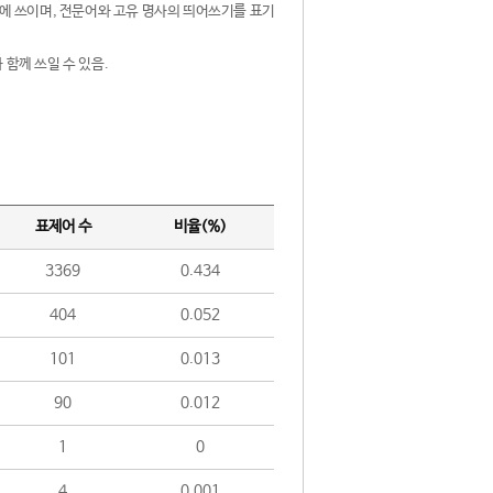
제어에 쓰이며, 전문어와 고유 명사의 띄어쓰기를 표기
 함께 쓰일 수 있음.
표제어 수
비율(%)
3369
0.434
404
0.052
101
0.013
90
0.012
1
0
4
0.001