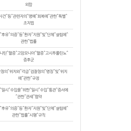
외함
사건^등^관련자의^명예^회복에^관한^특별^
조치법
^후유^의증^등^환자^지원^및^단체^설립에^
관한^법률
니틴^혈증^고암모니아^혈증^고시투룰린뇨^
증후군
청의^위치와^각급^검찰청의^명칭^및^위치
에^관한^규정
^일시^수입을^위한^일시^수입^통관^증서에
^관한^관세^협약
^후유^의증^등^환자^지원^및^단체^설립에^
관한^법률^시행^규칙