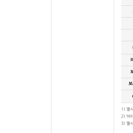
보
1) '
2) ‘
3) ‘