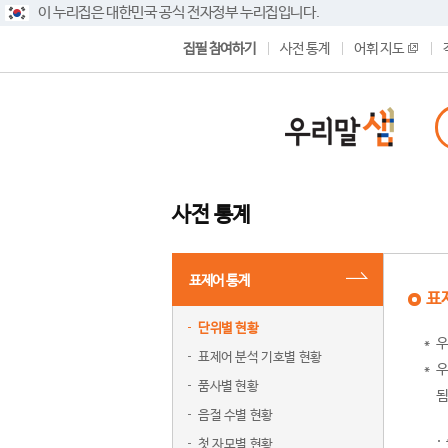
이 누리집은 대한민국 공식 전자정부 누리집입니다.
집필 참여하기
사전 통계
어휘 지도
사전 통계
표제어 통계
표
단위별 현황
우
표제어 분석 기호별 현황
우
품사별 현황
됨
음절 수별 현황
첫 자모별 현황