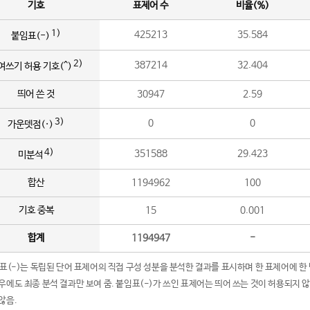
기호
표제어 수
비율(%)
1)
425213
35.584
붙임표(-)
2)
387214
32.404
여쓰기 허용 기호(^)
띄어 쓴 것
30947
2.59
3)
0
0
가운뎃점(·)
4)
351588
29.423
미분석
합산
1194962
100
기호 중복
15
0.001
합계
1194947
-
임표(-)는 독립된 단어 표제어의 직접 구성 성분을 분석한 결과를 표시하며 한 표제어에 한
우에도 최종 분석 결과만 보여 줌. 붙임표(-)가 쓰인 표제어는 띄어 쓰는 것이 허용되지 
않음.