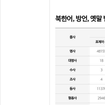
북한어, 방언, 옛말
품사
표제어
명사
4815
대명사
18
수사
3
조사
4
동사
1137
형용사
294