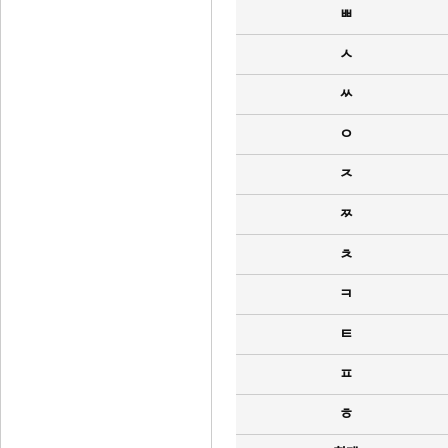
ㅃ
ㅅ
ㅆ
ㅇ
ㅈ
ㅉ
ㅊ
ㅋ
ㅌ
ㅍ
ㅎ