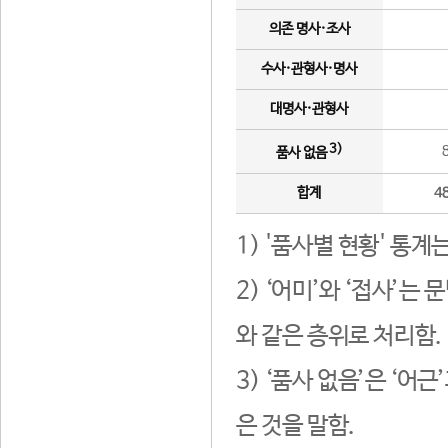
의존 명사·조사
수사·관형사·명사
대명사·관형사
3)
품사 없음
합계
4
1) '품사별 현황' 통계
2) ‘어미’와 ‘접사’
와 같은 층위로 처리함.
3) ‘품사 없음’은 ‘어
은 것을 말함.