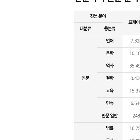
전문 분야
표제어
대분류
중분류
언어
7,32
문학
10,1
역사
35,4
인문
철학
3,43
교육
15,3
민속
6,64
인문 일반
24
법률
16,7