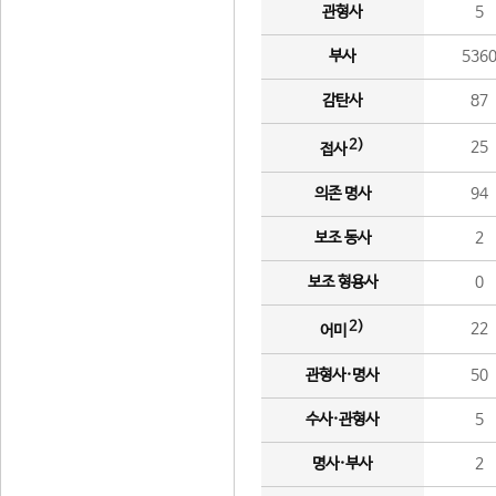
관형사
5
부사
536
감탄사
87
2)
25
접사
의존 명사
94
보조 동사
2
보조 형용사
0
2)
22
어미
관형사·명사
50
수사·관형사
5
명사·부사
2