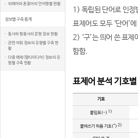
외래어와 혼종어의 언어명별 현황
1) 독립된 단어로 인정
정보별 구축 통계
표제어도 모두 ‘단어’에
동사와 형용사의 문형 정보 현황
2) ‘구’는 띄어 쓴 표
관련 어휘 정보의 유형별 구축 현
황
함함.
다중 매체(멀티미디어) 정보의 유
형별 구축 현황
표제어 분석 기호별
기호
1)
붙임표(-)
2)
붙여쓰기 허용 기호(^)