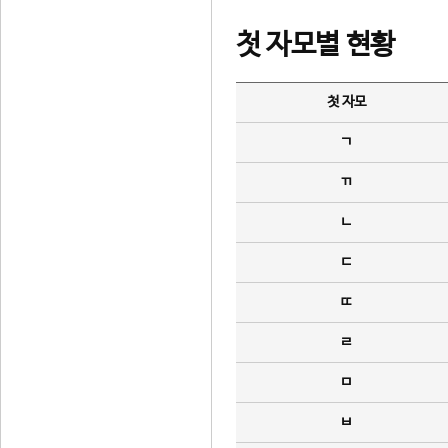
첫 자모별 현황
첫 자모
ㄱ
ㄲ
ㄴ
ㄷ
ㄸ
ㄹ
ㅁ
ㅂ