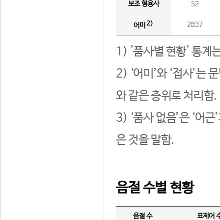
보조 형용사
52
2)
2837
어미
1) '품사별 현황' 통계
2) ‘어미’와 ‘접사’
와 같은 층위로 처리함.
3) ‘품사 없음’은 ‘어
은 것을 말함.
음절 수별 현황
음절 수
표제어 