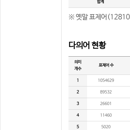
합계
※ 옛말 표제어(1281
다의어 현황
의미
표제어 수
개수
1
1054629
2
89532
3
26601
4
11460
5
5020