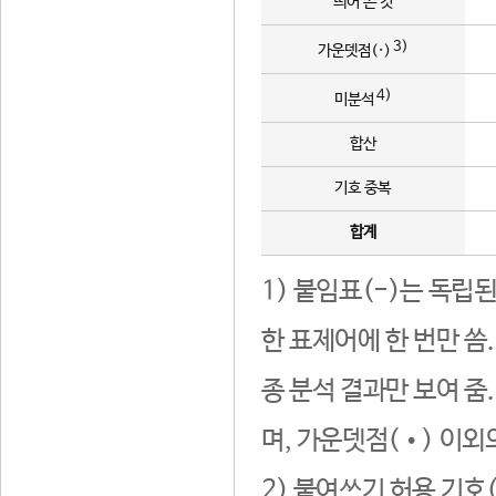
띄어 쓴 것
3)
가운뎃점(·)
4)
미분석
합산
기호 중복
합계
1) 붙임표(-)는 독립
한 표제어에 한 번만 씀
종 분석 결과만 보여 줌
며, 가운뎃점(•) 이외
2) 붙여쓰기 허용 기호