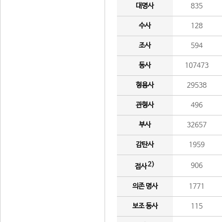
대명사
835
수사
128
조사
594
동사
107473
형용사
29538
관형사
496
부사
32657
감탄사
1959
2)
906
접사
의존 명사
1771
보조 동사
115