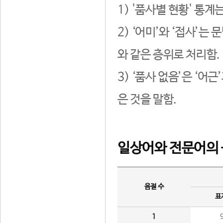
1) '품사별 현황' 통계
2) ‘어미’와 ‘접사’
와 같은 층위로 처리함.
3) ‘품사 없음’은 ‘어
은 것을 말함.
일상어와 전문어의 
음절 수
표
1