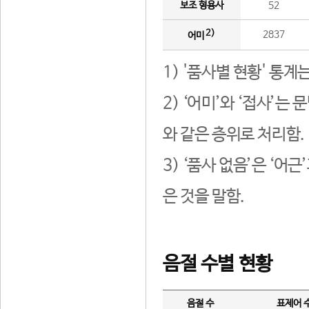
보조 형용사
52
2)
2837
어미
1) '품사별 현황' 통계
2) ‘어미’와 ‘접사’
와 같은 층위로 처리함.
3) ‘품사 없음’은 ‘어
은 것을 말함.
음절 수별 현황
음절 수
표제어 