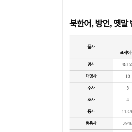
북한어, 방언, 옛말
품사
표제어
명사
4815
대명사
18
수사
3
조사
4
동사
1137
형용사
294