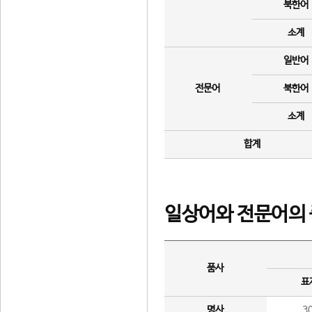
북한어
소계
일반어
전문어
북한어
소계
합계
일상어와 전문어의 
품사
표
명사
3