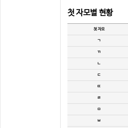
첫 자모별 현황
첫 자모
ㄱ
ㄲ
ㄴ
ㄷ
ㄸ
ㄹ
ㅁ
ㅂ