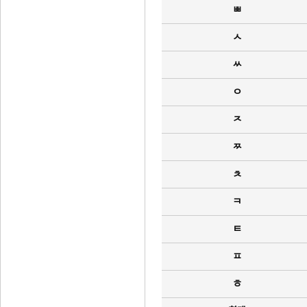
ㅃ
ㅅ
ㅆ
ㅇ
ㅈ
ㅉ
ㅊ
ㅋ
ㅌ
ㅍ
ㅎ