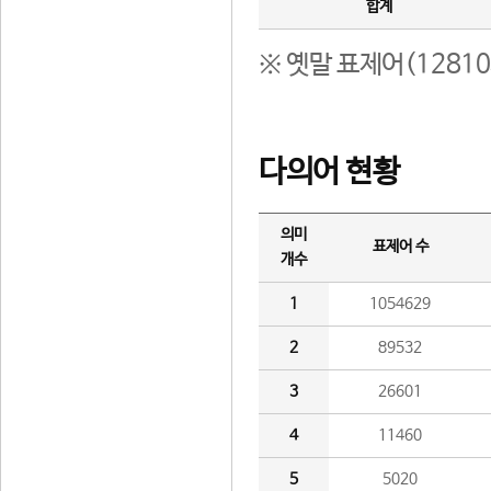
합계
※ 옛말 표제어(1281
다의어 현황
의미
표제어 수
개수
1
1054629
2
89532
3
26601
4
11460
5
5020