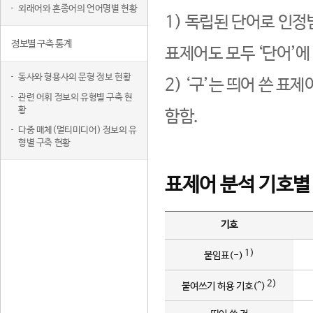
외래어와 혼종어의 언어명별 현황
1) 독립된 단어로 인정
정보별 구축 통계
표제어도 모두 ‘단어’에
동사와 형용사의 문형 정보 현황
2) ‘구’는 띄어 쓴 표
관련 어휘 정보의 유형별 구축 현
황
함함.
다중 매체(멀티미디어) 정보의 유
형별 구축 현황
표제어 분석 기호별
기호
1)
붙임표(-)
2)
붙여쓰기 허용 기호(^)