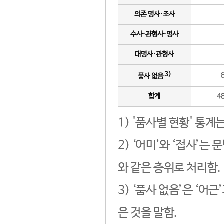
의존 명사·조사
수사·관형사·명사
대명사·관형사
3)
품사 없음
합계
4
1) '품사별 현황' 통계
2) ‘어미’와 ‘접사’
와 같은 층위로 처리함.
3) ‘품사 없음’은 ‘어
은 것을 말함.