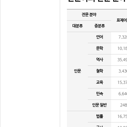
전문 분야
표제어
대분류
중분류
언어
7,32
문학
10,1
역사
35,4
인문
철학
3,43
교육
15,3
민속
6,64
인문 일반
24
법률
16,7