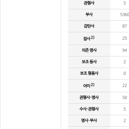
관형사
5
부사
536
감탄사
87
2)
25
접사
의존 명사
94
보조 동사
2
보조 형용사
0
2)
22
어미
관형사·명사
50
수사·관형사
5
명사·부사
2