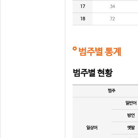
17
34
18
72
범주별 통계
범주별 현황
범주
일반어
방언
일상어
옛말