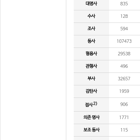
대명사
835
수사
128
조사
594
동사
107473
형용사
29538
관형사
496
부사
32657
감탄사
1959
2)
906
접사
의존 명사
1771
보조 동사
115