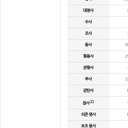
대명사
수사
조사
동사
9
형용사
2
관형사
부사
3
감탄사
2)
접사
의존 명사
보조 동사