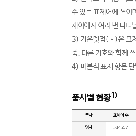
수 있는 표제어에 쓰이며
제어에서 여러 번 나타날
3) 가운뎃점(•)은 표
줌. 다른 기호와 함께 쓰
4) 미분석 표제 항은 
1)
품사별 현황
품사
표제어 수
명사
584657