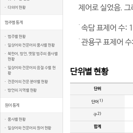
제어로 실었음. 그
다의어 현황
범주별 통계
속담 표제어 수: 1
범주별 현황
관용구 표제어 수:
일상어와 전문어의 품사별 현황
북한어, 방언, 옛말 범주의 품사별
현황
일상어와 전문어의 음절 수별 현
단위별 현황
황
전문어의 전문 분야별 현황
단위
방언의 지역별 현황
1)
단어
원어 통계
2)
구
품사별 현황
합계
일상어와 전문어의 원어 현황