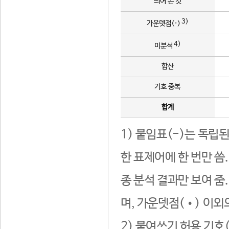
띄어 쓴 것
3)
가운뎃점(·)
4)
미분석
합산
기호 중복
합계
1) 붙임표(-)는 독립
한 표제어에 한 번만 씀
종 분석 결과만 보여 줌
며, 가운뎃점(•) 이외
2) 붙여쓰기 허용 기호