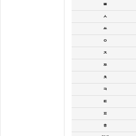
ㅃ
ㅅ
ㅆ
ㅇ
ㅈ
ㅉ
ㅊ
ㅋ
ㅌ
ㅍ
ㅎ