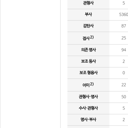
관형사
5
부사
536
감탄사
87
2)
25
접사
의존 명사
94
보조 동사
2
보조 형용사
0
2)
22
어미
관형사·명사
50
수사·관형사
5
명사·부사
2