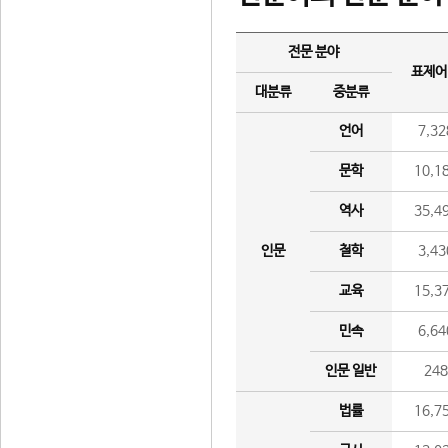
전문 분야
표제어
대분류
중분류
언어
7,32
문학
10,1
역사
35,4
인문
철학
3,43
교육
15,3
민속
6,64
인문 일반
24
법률
16,7