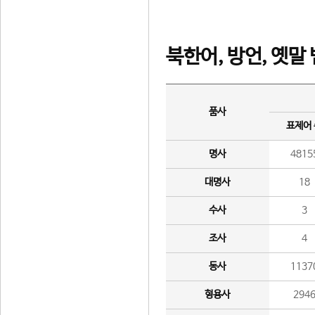
북한어, 방언, 옛말
품사
표제어
명사
4815
대명사
18
수사
3
조사
4
동사
1137
형용사
294