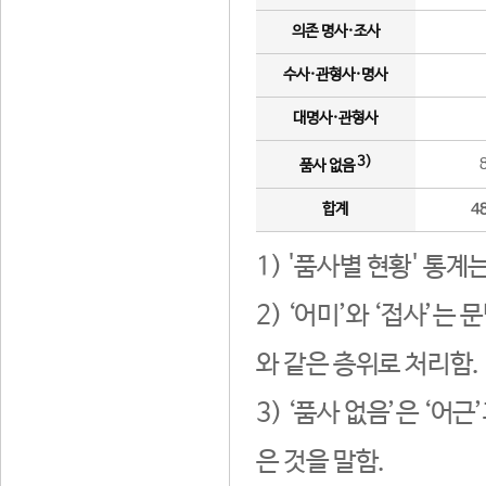
의존 명사·조사
수사·관형사·명사
대명사·관형사
3)
품사 없음
합계
4
1) '품사별 현황' 통계
2) ‘어미’와 ‘접사’
와 같은 층위로 처리함.
3) ‘품사 없음’은 ‘어
은 것을 말함.