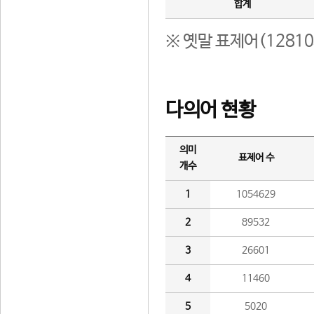
합계
※ 옛말 표제어(1281
다의어 현황
의미
표제어 수
개수
1
1054629
2
89532
3
26601
4
11460
5
5020