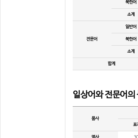
북한어
소계
일반어
전문어
북한어
소계
합계
일상어와 전문어의 
품사
표
명사
3