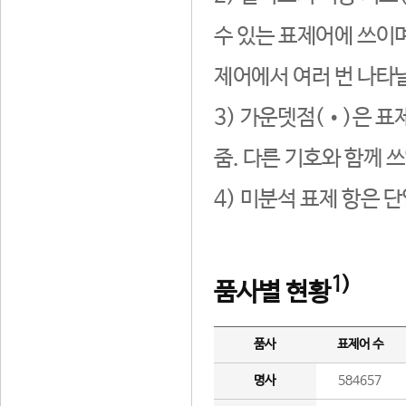
수 있는 표제어에 쓰이며
제어에서 여러 번 나타날
3) 가운뎃점(•)은 표
줌. 다른 기호와 함께 쓰
4) 미분석 표제 항은 
1)
품사별 현황
품사
표제어 수
명사
584657