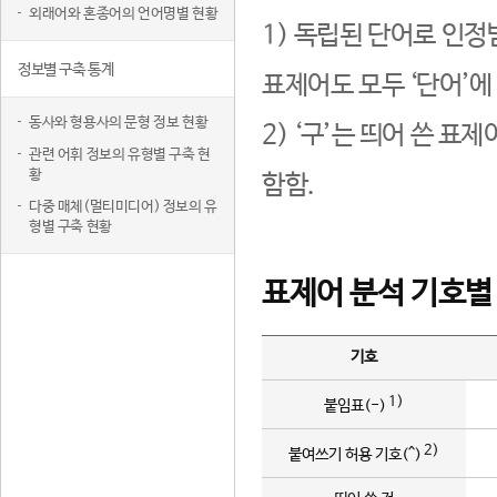
외래어와 혼종어의 언어명별 현황
1) 독립된 단어로 인정
정보별 구축 통계
표제어도 모두 ‘단어’에
동사와 형용사의 문형 정보 현황
2) ‘구’는 띄어 쓴 표
관련 어휘 정보의 유형별 구축 현
황
함함.
다중 매체(멀티미디어) 정보의 유
형별 구축 현황
표제어 분석 기호별
기호
1)
붙임표(-)
2)
붙여쓰기 허용 기호(^)