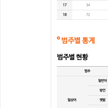
17
34
18
72
범주별 통계
범주별 현황
범주
일반어
방언
일상어
옛말