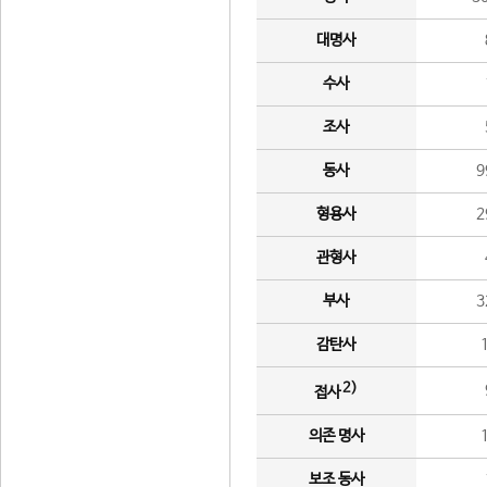
대명사
수사
조사
동사
9
형용사
2
관형사
부사
3
감탄사
2)
접사
의존 명사
보조 동사