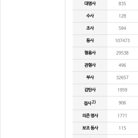
대명사
835
수사
128
조사
594
동사
107473
형용사
29538
관형사
496
부사
32657
감탄사
1959
2)
906
접사
의존 명사
1771
보조 동사
115