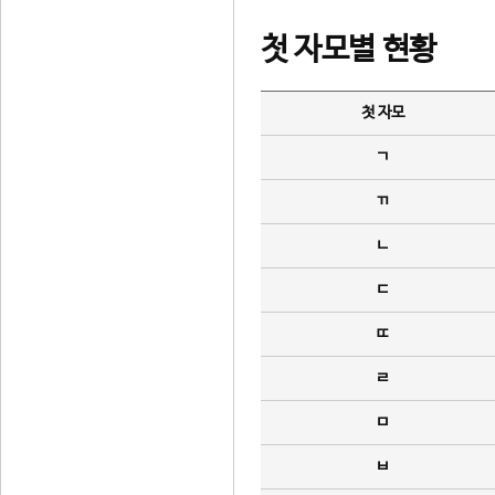
첫 자모별 현황
첫 자모
ㄱ
ㄲ
ㄴ
ㄷ
ㄸ
ㄹ
ㅁ
ㅂ