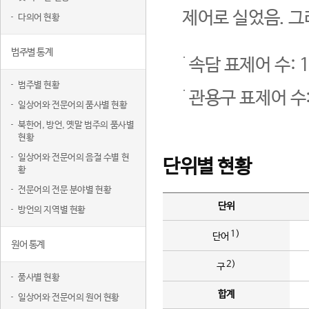
제어로 실었음. 그
다의어 현황
범주별 통계
속담 표제어 수: 1
범주별 현황
관용구 표제어 수:
일상어와 전문어의 품사별 현황
북한어, 방언, 옛말 범주의 품사별
현황
일상어와 전문어의 음절 수별 현
단위별 현황
황
전문어의 전문 분야별 현황
단위
방언의 지역별 현황
1)
단어
원어 통계
2)
구
품사별 현황
합계
일상어와 전문어의 원어 현황