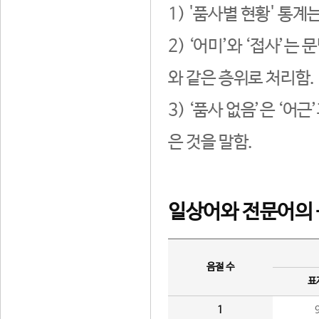
1) '품사별 현황' 통계
2) ‘어미’와 ‘접사’
와 같은 층위로 처리함.
3) ‘품사 없음’은 ‘어
은 것을 말함.
일상어와 전문어의 
음절 수
표
1