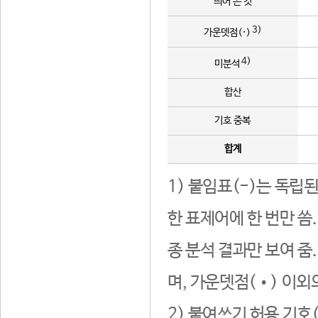
띄어 쓴 것
3)
가운뎃점(·)
4)
미분석
합산
기호 중복
합계
1) 붙임표(-)는 독립
한 표제어에 한 번만 씀
종 분석 결과만 보여 줌
며, 가운뎃점(•) 이외
2) 붙여쓰기 허용 기호