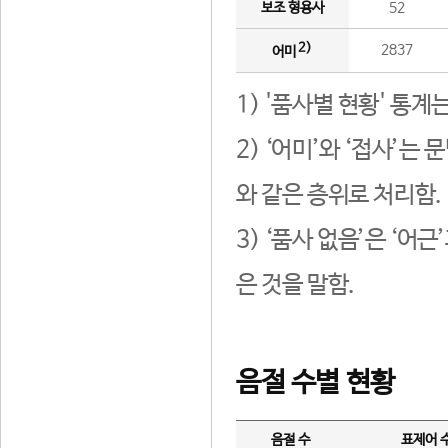
보조 형용사
52
2)
2837
어미
1) '품사별 현황' 통계
2) ‘어미’와 ‘접사’
와 같은 층위로 처리함.
3) ‘품사 없음’은 ‘어
은 것을 말함.
음절 수별 현황
음절 수
표제어 