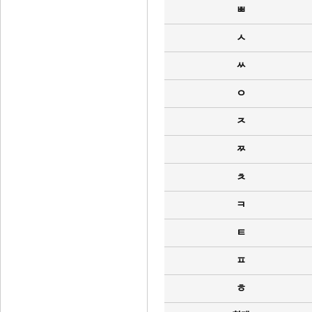
ㅃ
ㅅ
ㅆ
ㅇ
ㅈ
ㅉ
ㅊ
ㅋ
ㅌ
ㅍ
ㅎ