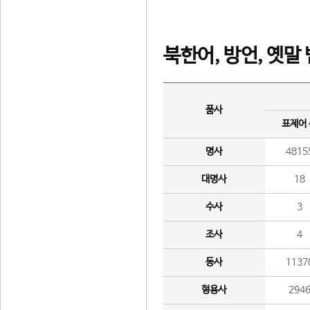
북한어, 방언, 옛말
품사
표제어
명사
4815
대명사
18
수사
3
조사
4
동사
1137
형용사
294