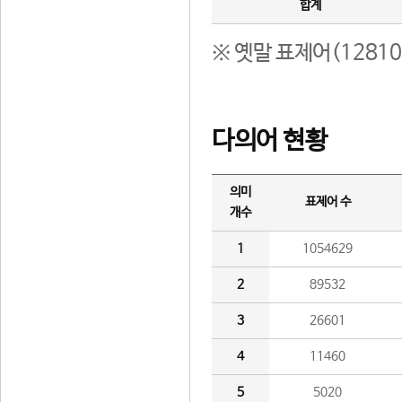
합계
※ 옛말 표제어(1281
다의어 현황
의미
표제어 수
개수
1
1054629
2
89532
3
26601
4
11460
5
5020