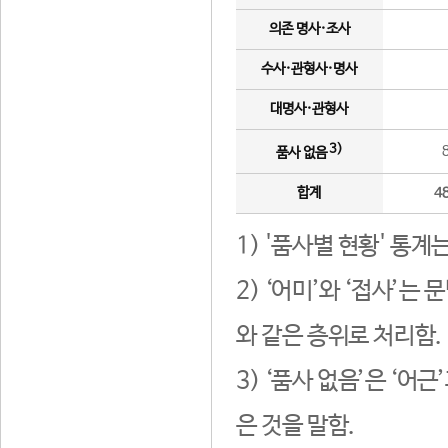
의존 명사·조사
수사·관형사·명사
대명사·관형사
3)
품사 없음
합계
4
1) '품사별 현황' 통계
2) ‘어미’와 ‘접사’
와 같은 층위로 처리함.
3) ‘품사 없음’은 ‘어
은 것을 말함.