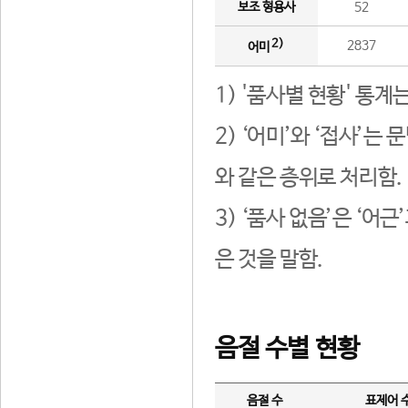
보조 형용사
52
2)
2837
어미
1) '품사별 현황' 통계
2) ‘어미’와 ‘접사’
와 같은 층위로 처리함.
3) ‘품사 없음’은 ‘어
은 것을 말함.
음절 수별 현황
음절 수
표제어 