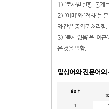
1) '품사별 현황' 통계
2) ‘어미’와 ‘접사’
와 같은 층위로 처리함.
3) ‘품사 없음’은 ‘어
은 것을 말함.
일상어와 전문어의 
음절 수
표
1