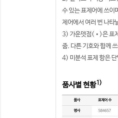
수 있는 표제어에 쓰이며
제어에서 여러 번 나타날
3) 가운뎃점(•)은 표
줌. 다른 기호와 함께 쓰
4) 미분석 표제 항은 
1)
품사별 현황
품사
표제어 수
명사
584657