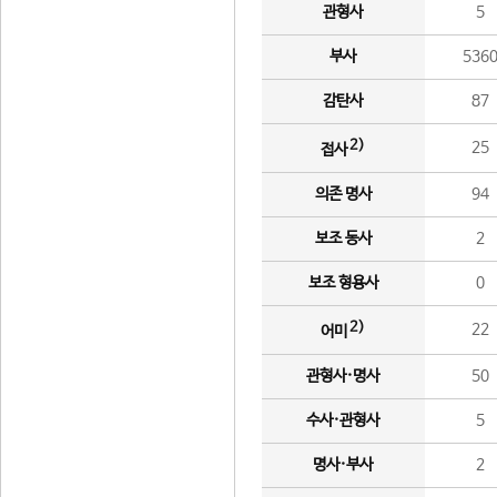
관형사
5
부사
536
감탄사
87
2)
25
접사
의존 명사
94
보조 동사
2
보조 형용사
0
2)
22
어미
관형사·명사
50
수사·관형사
5
명사·부사
2