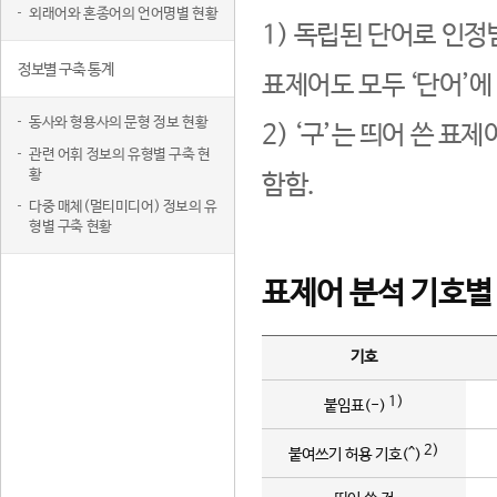
외래어와 혼종어의 언어명별 현황
1) 독립된 단어로 인정
정보별 구축 통계
표제어도 모두 ‘단어’에
동사와 형용사의 문형 정보 현황
2) ‘구’는 띄어 쓴 표
관련 어휘 정보의 유형별 구축 현
황
함함.
다중 매체(멀티미디어) 정보의 유
형별 구축 현황
표제어 분석 기호별
기호
1)
붙임표(-)
2)
붙여쓰기 허용 기호(^)