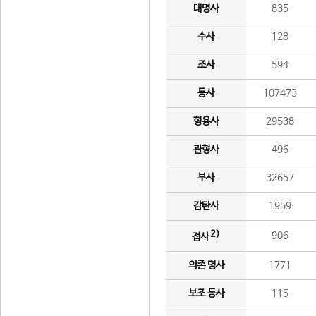
대명사
835
수사
128
조사
594
동사
107473
형용사
29538
관형사
496
부사
32657
감탄사
1959
2)
906
접사
의존 명사
1771
보조 동사
115