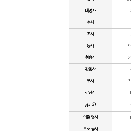
대명사
수사
조사
동사
9
형용사
2
관형사
부사
3
감탄사
2)
접사
의존 명사
보조 동사