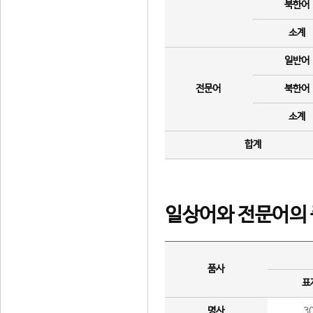
북한어
소계
일반어
전문어
북한어
소계
합계
일상어와 전문어의 
품사
표
명사
3