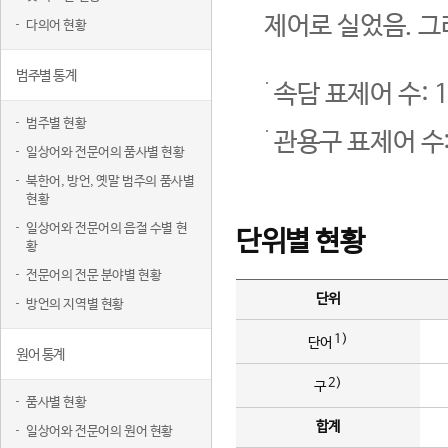
제어로 실었음. 그
다의어 현황
범주별 통계
속담 표제어 수: 1
범주별 현황
관용구 표제어 수:
일상어와 전문어의 품사별 현황
북한어, 방언, 옛말 범주의 품사별
현황
일상어와 전문어의 음절 수별 현
단위별 현황
황
전문어의 전문 분야별 현황
단위
방언의 지역별 현황
1)
단어
원어 통계
2)
구
품사별 현황
합계
일상어와 전문어의 원어 현황