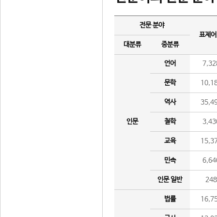
전문 분야
표제어
대분류
중분류
언어
7,32
문학
10,1
역사
35,4
인문
철학
3,43
교육
15,3
민속
6,64
인문 일반
24
법률
16,7