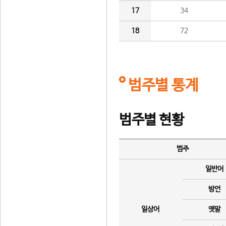
17
34
18
72
범주별 통계
범주별 현황
범주
일반어
방언
일상어
옛말