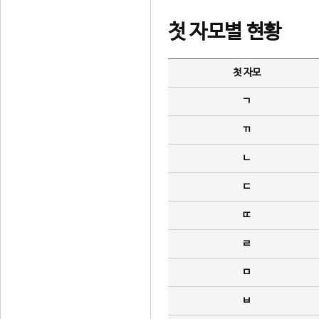
첫 자모별 현황
첫 자모
ㄱ
ㄲ
ㄴ
ㄷ
ㄸ
ㄹ
ㅁ
ㅂ