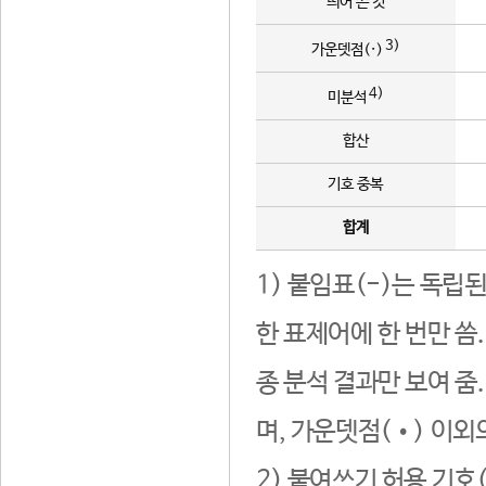
띄어 쓴 것
3)
가운뎃점(·)
4)
미분석
합산
기호 중복
합계
1) 붙임표(-)는 독립
한 표제어에 한 번만 씀
종 분석 결과만 보여 줌
며, 가운뎃점(•) 이외
2) 붙여쓰기 허용 기호