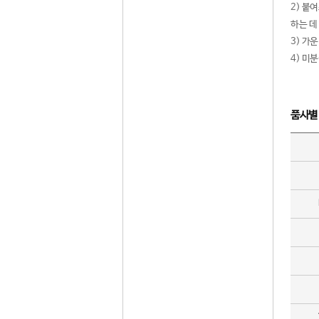
2) 붙
하는 데
3) 가
4) 미
품사별