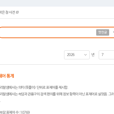
작은 창 사전
옛한글
2026
7
년
제어 통계
리말샘에서는 의미(뜻풀이) 단위로 표제어를 제시함.
리말샘에서는 속담과 관용구의 검색 편의를 위해 정보 항목이 아닌 표제어로 실었음. 그러
.
속담 표제어 수: 10769