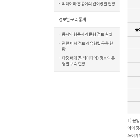
외래어와 혼종어의 언어명별 현황
정보별 구축 통계
붙
동사와 형용사의 문형 정보 현황
관련 어휘 정보의 유형별 구축 현
황
다중 매체(멀티미디어) 정보의 유
형별 구축 현황
1) 붙
어의 경
쓰이지 