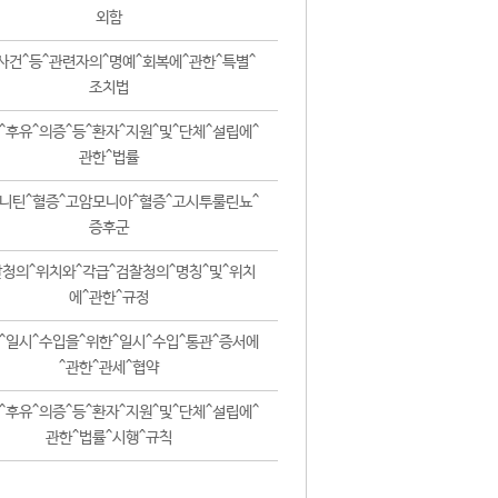
외함
사건^등^관련자의^명예^회복에^관한^특별^
조치법
^후유^의증^등^환자^지원^및^단체^설립에^
관한^법률
니틴^혈증^고암모니아^혈증^고시투룰린뇨^
증후군
청의^위치와^각급^검찰청의^명칭^및^위치
에^관한^규정
^일시^수입을^위한^일시^수입^통관^증서에
^관한^관세^협약
^후유^의증^등^환자^지원^및^단체^설립에^
관한^법률^시행^규칙