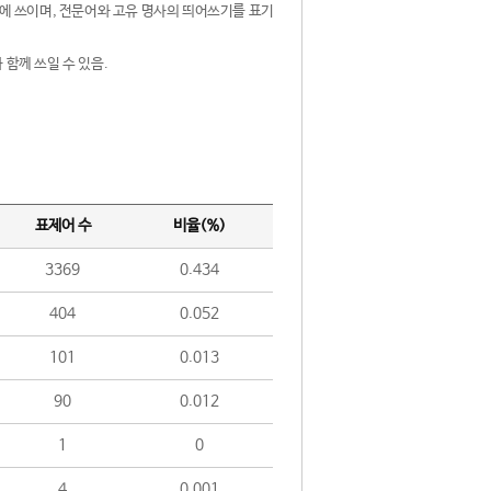
제어에 쓰이며, 전문어와 고유 명사의 띄어쓰기를 표기
 함께 쓰일 수 있음.
표제어 수
비율(%)
3369
0.434
404
0.052
101
0.013
90
0.012
1
0
4
0.001