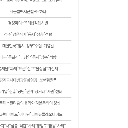
날개-꼬마하루살이, 털줄뾰족코-조개벌레
시근벌떡시근벌떡-하다
검정마디-꼬리납작맵시벌
경주^감은사지^동서^삼층^석탑
대한민국^임시^정부^수립^기념일
대구^동화사^금당암^동서^삼층^석탑
영세율^과세^표준^신고^불성실^가산세
감지금니대방광불화엄경-보현행원품
기업^진흥^공단^전자^상거래^지원^센터
로테스탄티즘의 윤리와 자본주의의 정신
코틴아마이드^아데닌^다이뉴클레오타이드
지^서^삼층^석탑^사리^장엄구^금동^사리^