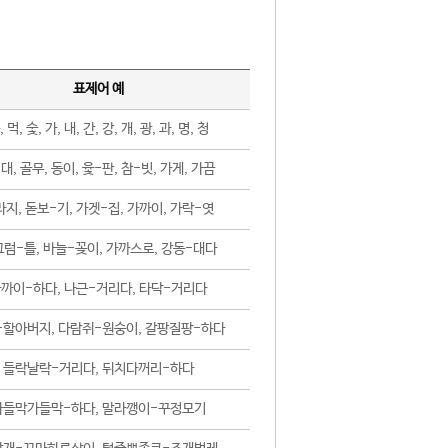
표제어 예
, 먹, 숯, 가, 내, 간, 강, 개, 광, 과, 명, 청
대, 골무, 동이, 윷-판, 참-빗, 가게, 가끔
지, 돋보-기, 가겟-집, 가까이, 가락-엿
럼-틀, 바늘-꽂이, 가까스로, 강동-대다
까이-하다, 나근-거리다, 타닥-거리다
-할아버지, 다람쥐-원숭이, 갈팡질팡-하다
들락날락-거리다, 뒤치다꺼리-하다
가들막가들막-하다, 말라깽이-꾸정모기