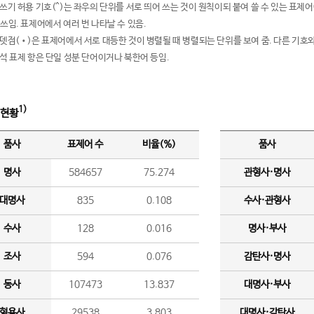
여쓰기 허용 기호(^)는 좌우의 단위를 서로 띄어 쓰는 것이 원칙이되 붙여 쓸 수 있는 표
 쓰임. 표제어에서 여러 번 나타날 수 있음.
운뎃점(•)은 표제어에서 서로 대등한 것이 병렬될 때 병렬되는 단위를 보여 줌. 다른 기호와
분석 표제 항은 단일 성분 단어이거나 북한어 등임.
1)
 현황
품사
표제어 수
비율(%)
품사
명사
584657
75.274
관형사·명사
대명사
835
0.108
수사·관형사
수사
128
0.016
명사·부사
조사
594
0.076
감탄사·명사
동사
107473
13.837
대명사·부사
형용사
29538
3.803
대명사·감탄사