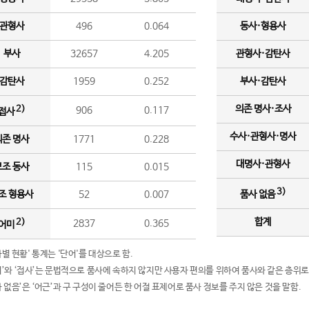
관형사
496
0.064
동사·형용사
부사
32657
4.205
관형사·감탄사
감탄사
1959
0.252
부사·감탄사
의존 명사·조사
2)
906
0.117
접사
수사·관형사·명사
의존 명사
1771
0.228
대명사·관형사
보조 동사
115
0.015
3)
조 형용사
52
0.007
품사 없음
합계
2)
2837
0.365
어미
품사별 현황' 통계는 '단어'를 대상으로 함.
어미’와 ‘접사’는 문법적으로 품사에 속하지 않지만 사용자 편의를 위하여 품사와 같은 층위로
품사 없음’은 ‘어근’과 구 구성이 줄어든 한 어절 표제어로 품사 정보를 주지 않은 것을 말함.