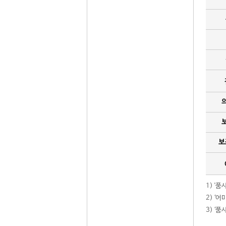
보
1) '
2) ‘
3) ‘