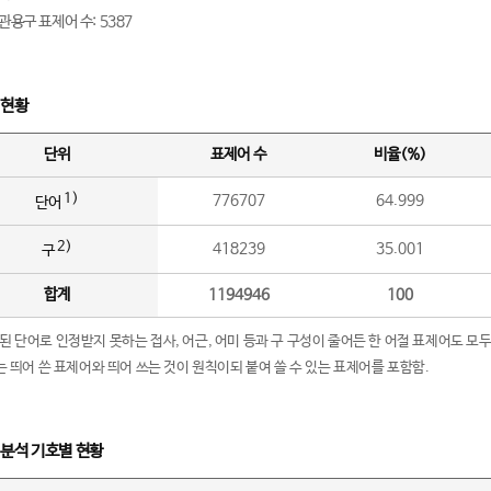
관용구 표제어 수: 5387
 현황
단위
표제어 수
비율(%)
1)
776707
64.999
단어
2)
418239
35.001
구
합계
1194946
100
립된 단어로 인정받지 못하는 접사, 어근, 어미 등과 구 구성이 줄어든 한 어절 표제어도 모두
구’는 띄어 쓴 표제어와 띄어 쓰는 것이 원칙이되 붙여 쓸 수 있는 표제어를 포함함.
 분석 기호별 현황