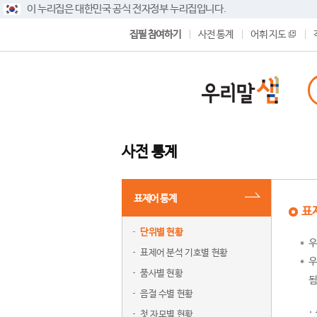
이 누리집은 대한민국 공식 전자정부 누리집입니다.
집필 참여하기
사전 통계
어휘 지도
사전 통계
표제어 통계
표
단위별 현황
우
표제어 분석 기호별 현황
우
품사별 현황
됨
음절 수별 현황
첫 자모별 현황