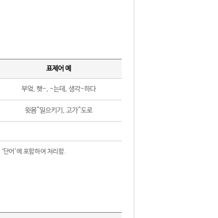
표제어 예
부엌, 햇-, -는데, 생각-하다
윗몸^일으키기, 고가^도로
 ‘단어’에 포함하여 처리함.