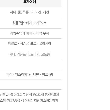
표제어 예
하나-둘, 묵은-지, 도긴-개긴
윗몸^일으키기, 고가^도로
사랑손님과 어머니, 이솝 우화
앵글로ㆍ색슨, 아프로ㆍ유라시아
가다, 가냘프다, 도라지, 고드름
망이ㆍ망소이의^난, 니만ㆍ피크-병
 번만 씀. 둘 이상의 구성 성분으로 이루어진 표제
않으며, 가운뎃점(•) 이외의 다른 기호와는 함께