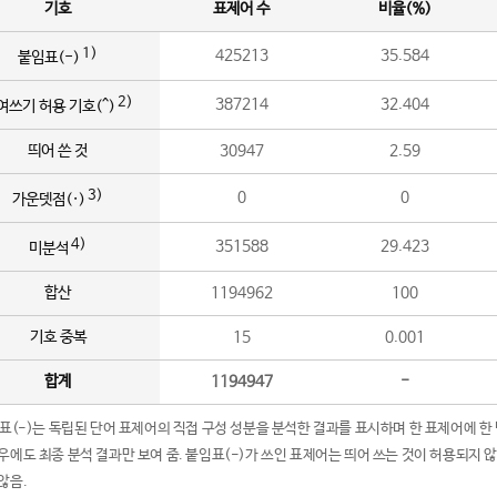
기호
표제어 수
비율(%)
1)
425213
35.584
붙임표(-)
2)
387214
32.404
여쓰기 허용 기호(^)
띄어 쓴 것
30947
2.59
3)
0
0
가운뎃점(·)
4)
351588
29.423
미분석
합산
1194962
100
기호 중복
15
0.001
합계
1194947
-
임표(-)는 독립된 단어 표제어의 직접 구성 성분을 분석한 결과를 표시하며 한 표제어에 한
우에도 최종 분석 결과만 보여 줌. 붙임표(-)가 쓰인 표제어는 띄어 쓰는 것이 허용되지 
않음.