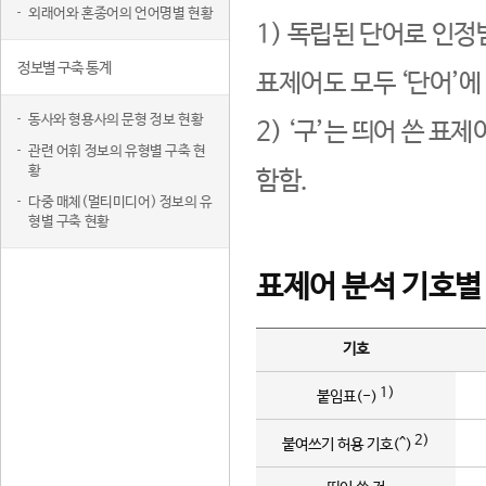
외래어와 혼종어의 언어명별 현황
1) 독립된 단어로 인정
정보별 구축 통계
표제어도 모두 ‘단어’에
동사와 형용사의 문형 정보 현황
2) ‘구’는 띄어 쓴 표
관련 어휘 정보의 유형별 구축 현
황
함함.
다중 매체(멀티미디어) 정보의 유
형별 구축 현황
표제어 분석 기호별
기호
1)
붙임표(-)
2)
붙여쓰기 허용 기호(^)