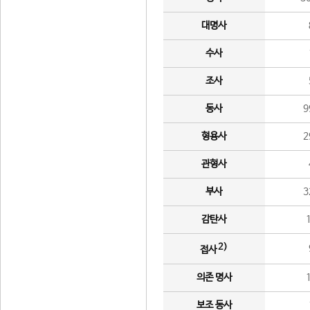
대명사
수사
조사
동사
9
형용사
2
관형사
부사
3
감탄사
2)
접사
의존 명사
보조 동사