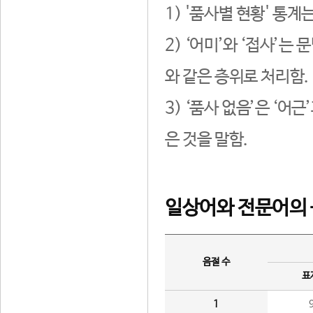
1) '품사별 현황' 통계
2) ‘어미’와 ‘접사’
와 같은 층위로 처리함.
3) ‘품사 없음’은 ‘어
은 것을 말함.
일상어와 전문어의 
음절 수
표
1