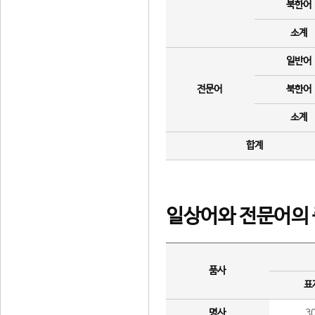
북한어
소계
일반어
전문어
북한어
소계
합계
일상어와 전문어의 
품사
표
명사
3