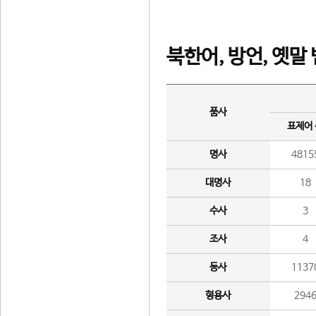
북한어, 방언, 옛말
품사
표제어
명사
4815
대명사
18
수사
3
조사
4
동사
1137
형용사
294