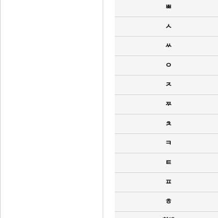
ㅃ
ㅅ
ㅆ
ㅇ
ㅈ
ㅉ
ㅊ
ㅋ
ㅌ
ㅍ
ㅎ