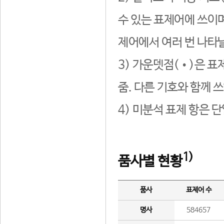
수 있는 표제어에 쓰이며
제어에서 여러 번 나타날
3) 가운뎃점(•)은 표
줌. 다른 기호와 함께 쓰
4) 미분석 표제 항은 
1)
품사별 현황
품사
표제어 수
명사
584657