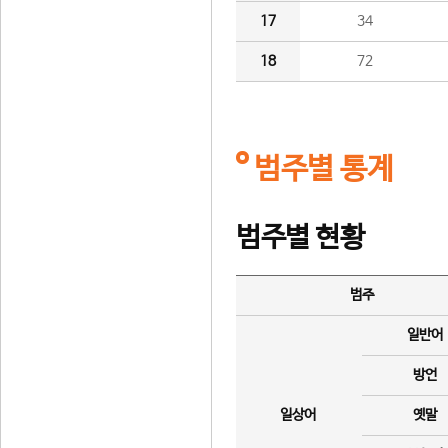
17
34
18
72
범주별 통계
범주별 현황
범주
일반어
방언
일상어
옛말