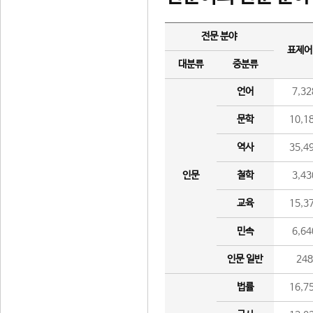
전문 분야
표제어
대분류
중분류
언어
7,32
문학
10,1
역사
35,4
인문
철학
3,43
교육
15,3
민속
6,64
인문 일반
24
법률
16,7