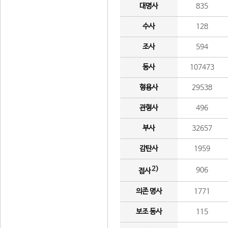
대명사
835
수사
128
조사
594
동사
107473
형용사
29538
관형사
496
부사
32657
감탄사
1959
2)
906
접사
의존 명사
1771
보조 동사
115