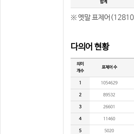
합계
※ 옛말 표제어(1281
다의어 현황
의미
표제어 수
개수
1
1054629
2
89532
3
26601
4
11460
5
5020