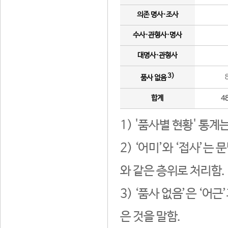
의존 명사·조사
수사·관형사·명사
대명사·관형사
3)
품사 없음
합계
4
1) '품사별 현황' 통계
2) ‘어미’와 ‘접사’
와 같은 층위로 처리함.
3) ‘품사 없음’은 ‘어
은 것을 말함.