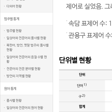
제어로 실었음. 그
다의어 현황
범주별 통계
속담 표제어 수: 1
범주별 현황
관용구 표제어 수:
일상어와 전문어의 품사별 현황
북한어, 방언, 옛말 범주의 품사별
현황
일상어와 전문어의 음절 수별 현
단위별 현황
황
전문어의 전문 분야별 현황
단위
방언의 지역별 현황
1)
단어
원어 통계
2)
구
품사별 현황
합계
일상어와 전문어의 원어 현황