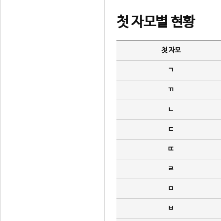
첫 자모별 현황
첫 자모
ㄱ
ㄲ
ㄴ
ㄷ
ㄸ
ㄹ
ㅁ
ㅂ