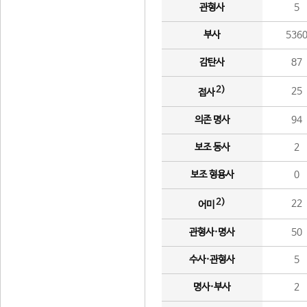
관형사
5
부사
536
감탄사
87
2)
25
접사
의존 명사
94
보조 동사
2
보조 형용사
0
2)
22
어미
관형사·명사
50
수사·관형사
5
명사·부사
2