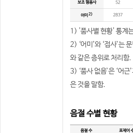
보조 형용사
52
2)
2837
어미
1) '품사별 현황' 통계
2) ‘어미’와 ‘접사’
와 같은 층위로 처리함.
3) ‘품사 없음’은 ‘어
은 것을 말함.
음절 수별 현황
음절 수
표제어 