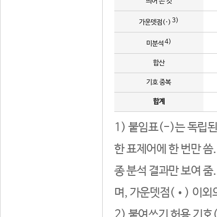
띄어 쓴 것
3)
가운뎃점(·)
4)
미분석
합산
기호 중복
합계
1) 붙임표(-)는 독립
한 표제어에 한 번만 씀
종 분석 결과만 보여 줌
며, 가운뎃점(•) 이외
2) 붙여쓰기 허용 기호