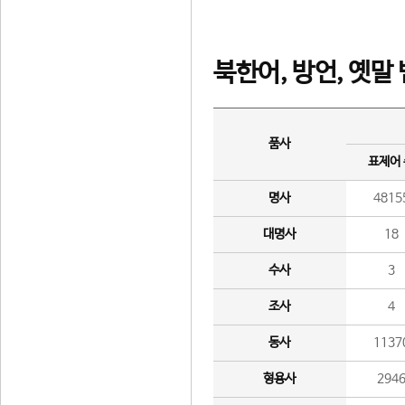
북한어, 방언, 옛말
품사
표제어
명사
4815
대명사
18
수사
3
조사
4
동사
1137
형용사
294