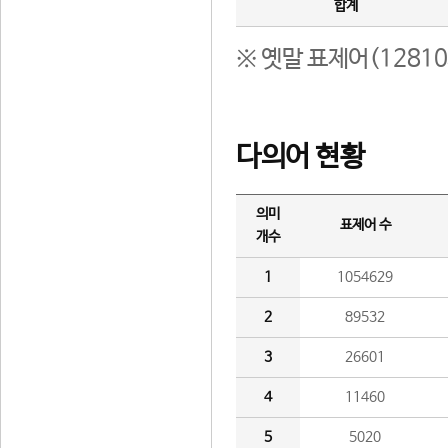
합계
※ 옛말 표제어(1281
다의어 현황
의미
표제어 수
개수
1
1054629
2
89532
3
26601
4
11460
5
5020