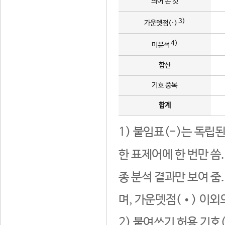
띄어 쓴 것
3)
가운뎃점(·)
4)
미분석
합산
기호 중복
합계
1) 붙임표(-)는 독립
한 표제어에 한 번만 씀
종 분석 결과만 보여 줌
며, 가운뎃점(•) 이외
2) 붙여쓰기 허용 기호