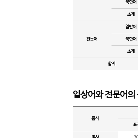
북한어
소계
일반어
전문어
북한어
소계
합계
일상어와 전문어의 
품사
표
명사
3