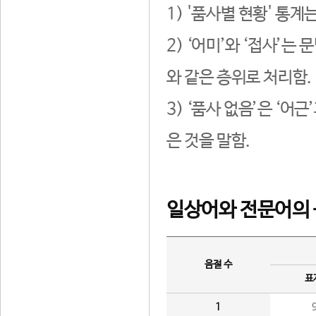
1) '품사별 현황' 통계
2) ‘어미’와 ‘접사’
와 같은 층위로 처리함.
3) ‘품사 없음’은 ‘어
은 것을 말함.
일상어와 전문어의 
음절 수
표
1