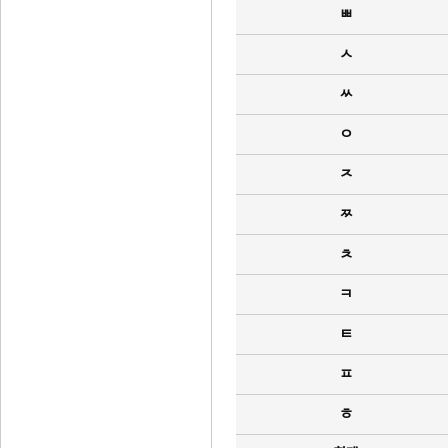
ㅃ
ㅅ
ㅆ
ㅇ
ㅈ
ㅉ
ㅊ
ㅋ
ㅌ
ㅍ
ㅎ