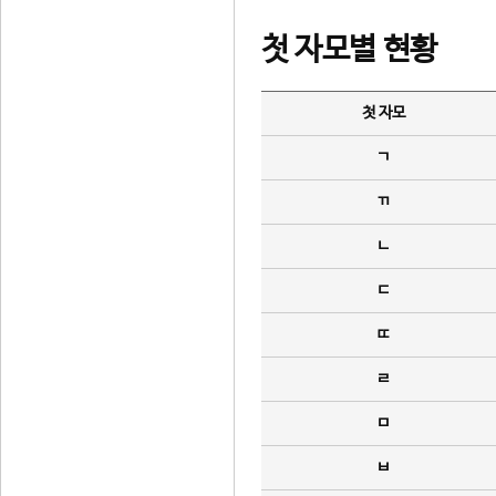
첫 자모별 현황
첫 자모
ㄱ
ㄲ
ㄴ
ㄷ
ㄸ
ㄹ
ㅁ
ㅂ