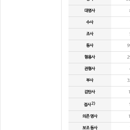
대명사
수사
조사
동사
9
형용사
2
관형사
부사
3
감탄사
2)
접사
의존 명사
보조 동사