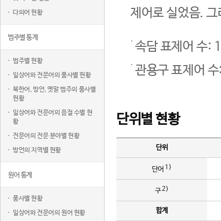
제어로 실었음. 그
다의어 현황
범주별 통계
속담 표제어 수: 1
범주별 현황
관용구 표제어 수:
일상어와 전문어의 품사별 현황
북한어, 방언, 옛말 범주의 품사별
현황
일상어와 전문어의 음절 수별 현
단위별 현황
황
전문어의 전문 분야별 현황
단위
방언의 지역별 현황
1)
단어
원어 통계
2)
구
품사별 현황
합계
일상어와 전문어의 원어 현황