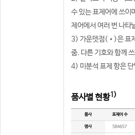
수 있는 표제어에 쓰이며
제어에서 여러 번 나타날
3) 가운뎃점(•)은 표
줌. 다른 기호와 함께 쓰
4) 미분석 표제 항은 
1)
품사별 현황
품사
표제어 수
명사
584657