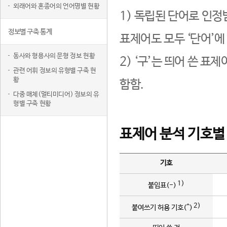
외래어와 혼종어의 언어명별 현황
1) 독립된 단어로 인정
정보별 구축 통계
표제어도 모두 ‘단어’에
동사와 형용사의 문형 정보 현황
2) ‘구’는 띄어 쓴 표
관련 어휘 정보의 유형별 구축 현
황
함함.
다중 매체(멀티미디어) 정보의 유
형별 구축 현황
표제어 분석 기호별
기호
1)
붙임표(-)
2)
붙여쓰기 허용 기호(^)