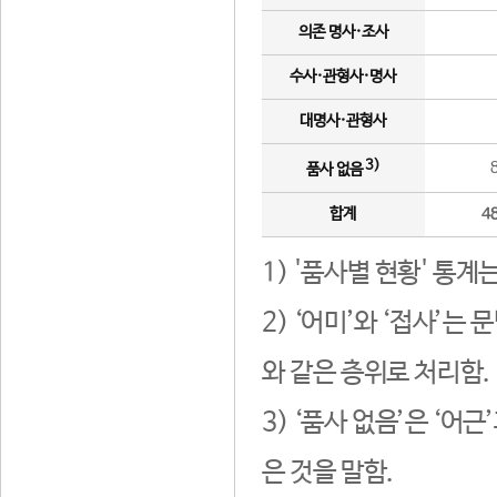
의존 명사·조사
수사·관형사·명사
대명사·관형사
3)
품사 없음
합계
4
1) '품사별 현황' 통계
2) ‘어미’와 ‘접사’
와 같은 층위로 처리함.
3) ‘품사 없음’은 ‘어
은 것을 말함.