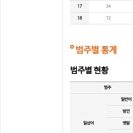
17
34
18
72
범주별 통계
범주별 현황
범주
일반어
방언
일상어
옛말