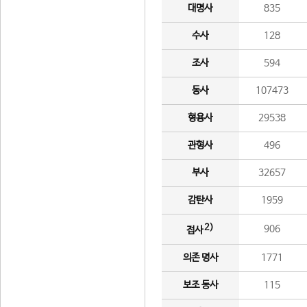
대명사
835
수사
128
조사
594
동사
107473
형용사
29538
관형사
496
부사
32657
감탄사
1959
2)
906
접사
의존 명사
1771
보조 동사
115