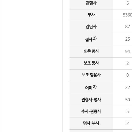
관형사
5
부사
536
감탄사
87
2)
25
접사
의존 명사
94
보조 동사
2
보조 형용사
0
2)
22
어미
관형사·명사
50
수사·관형사
5
명사·부사
2