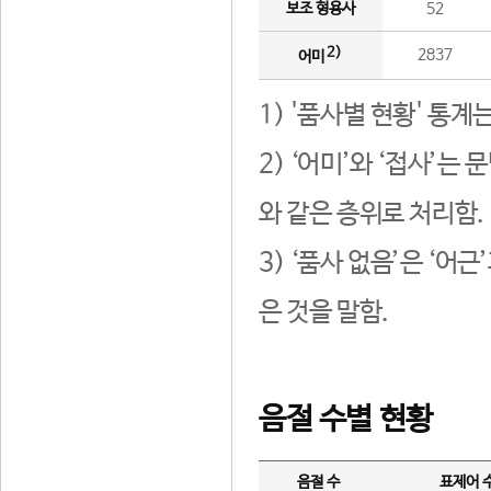
보조 형용사
52
2)
2837
어미
1) '품사별 현황' 통계
2) ‘어미’와 ‘접사’
와 같은 층위로 처리함.
3) ‘품사 없음’은 ‘어
은 것을 말함.
음절 수별 현황
음절 수
표제어 