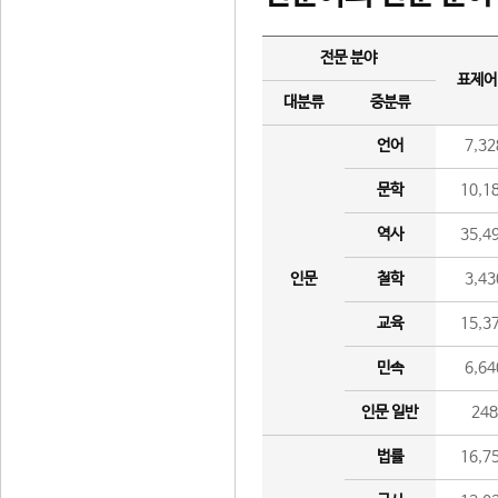
전문 분야
표제어
대분류
중분류
언어
7,32
문학
10,1
역사
35,4
인문
철학
3,43
교육
15,3
민속
6,64
인문 일반
24
법률
16,7