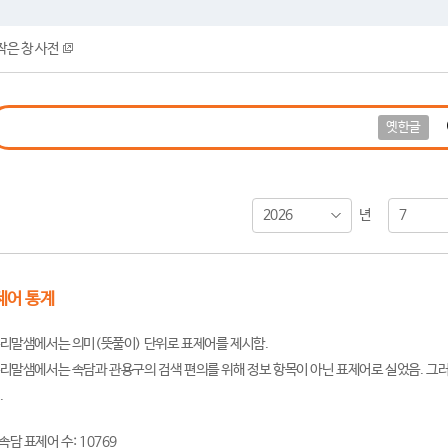
작은 창 사전
옛한글
2026
7
년
제어 통계
리말샘에서는 의미(뜻풀이) 단위로 표제어를 제시함.
리말샘에서는 속담과 관용구의 검색 편의를 위해 정보 항목이 아닌 표제어로 실었음. 그러
.
속담 표제어 수: 10769