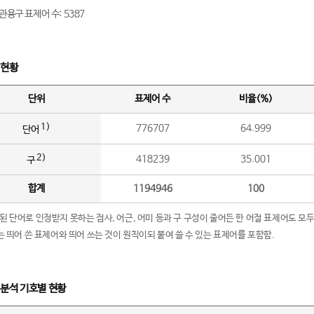
관용구 표제어 수: 5387
 현황
단위
표제어 수
비율(%)
1)
776707
64.999
단어
2)
418239
35.001
구
합계
1194946
100
립된 단어로 인정받지 못하는 접사, 어근, 어미 등과 구 구성이 줄어든 한 어절 표제어도 모두
구’는 띄어 쓴 표제어와 띄어 쓰는 것이 원칙이되 붙여 쓸 수 있는 표제어를 포함함.
 분석 기호별 현황