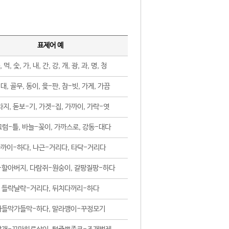
표제어 예
, 먹, 숯, 가, 내, 간, 강, 개, 광, 과, 명, 청
대, 골무, 동이, 윷-판, 참-빗, 가게, 가끔
지, 돋보-기, 가겟-집, 가까이, 가락-엿
럼-틀, 바늘-꽂이, 가까스로, 강동-대다
까이-하다, 나근-거리다, 타닥-거리다
-할아버지, 다람쥐-원숭이, 갈팡질팡-하다
들락날락-거리다, 뒤치다꺼리-하다
가들막가들막-하다, 말라깽이-꾸정모기