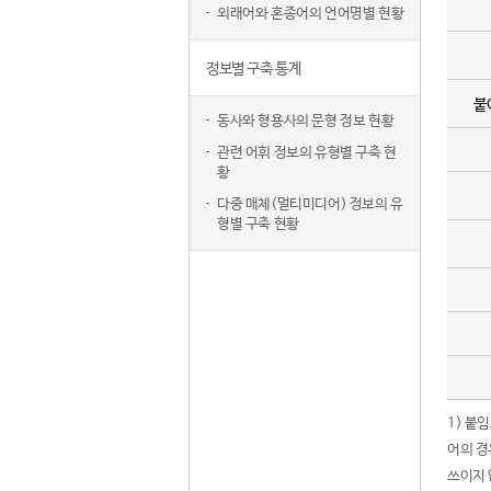
외래어와 혼종어의 언어명별 현황
정보별 구축 통계
붙
동사와 형용사의 문형 정보 현황
관련 어휘 정보의 유형별 구축 현
황
다중 매체(멀티미디어) 정보의 유
형별 구축 현황
1) 붙
어의 경
쓰이지 