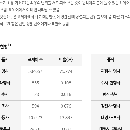
여쓰기 허용 기호(^)는 좌우의 단위를 서로 띄어 쓰는 것이 원칙이되 붙여 쓸 수 있는 표
 쓰임. 표제어에서 여러 번 나타날 수 있음.
운뎃점(•)은 표제어에서 서로 대등한 것이 병렬될 때 병렬되는 단위를 보여 줌. 다른 기호와
분석 표제 항은 단일 성분 단어이거나 북한어 등임.
1)
 현황
품사
표제어 수
비율(%)
품사
명사
584657
75.274
관형사·명사
대명사
835
0.108
수사·관형사
수사
128
0.016
명사·부사
조사
594
0.076
감탄사·명사
동사
107473
13.837
대명사·부사
형용사
29538
3.803
대명사·감탄사