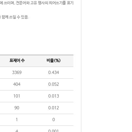
제어에 쓰이며, 전문어와 고유 명사의 띄어쓰기를 표기
 함께 쓰일 수 있음.
표제어 수
비율(%)
3369
0.434
404
0.052
101
0.013
90
0.012
1
0
4
0.001