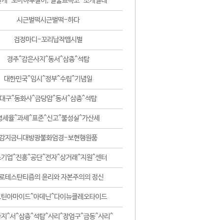
날개-꼬마하루살이, 털줄뾰족코-조개벌레
시근벌떡시근벌떡-하다
검정마디-꼬리납작맵시벌
경주^감은사지^동서^삼층^석탑
대한민국^임시^정부^수립^기념일
대구^동화사^금당암^동서^삼층^석탑
영세율^과세^표준^신고^불성실^가산세
감지금니대방광불화엄경-보현행원품
기업^진흥^공단^전자^상거래^지원^센터
로테스탄티즘의 윤리와 자본주의의 정신
코틴아마이드^아데닌^다이뉴클레오타이드
지^서^삼층^석탑^사리^장엄구^금동^사리^