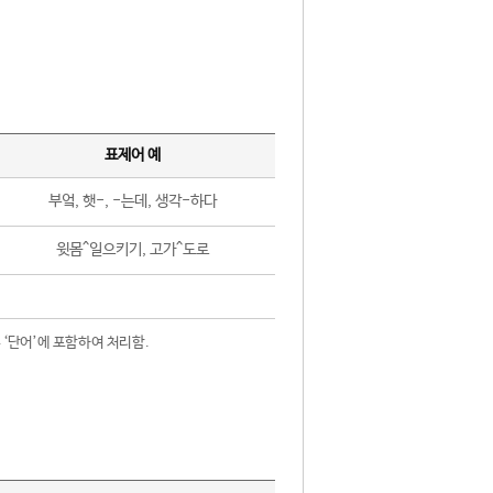
표제어 예
부엌, 햇-, -는데, 생각-하다
윗몸^일으키기, 고가^도로
 ‘단어’에 포함하여 처리함.