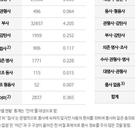
관형사
496
0.064
동사·형용사
부사
32657
4.205
관형사·감탄사
감탄사
1959
0.252
부사·감탄사
의존 명사·조사
2)
906
0.117
접사
수사·관형사·명사
의존 명사
1771
0.228
대명사·관형사
보조 동사
115
0.015
3)
조 형용사
52
0.007
품사 없음
합계
2)
2837
0.365
어미
품사별 현황' 통계는 '단어'를 대상으로 함.
어미’와 ‘접사’는 문법적으로 품사에 속하지 않지만 사용자 편의를 위하여 품사와 같은 층위로
품사 없음’은 ‘어근’과 구 구성이 줄어든 한 어절 표제어로 품사 정보를 주지 않은 것을 말함.