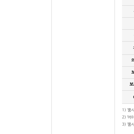
보
1) '
2) ‘
3) ‘