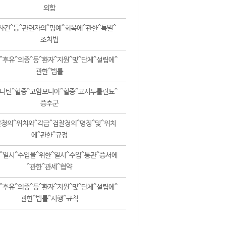
외함
사건^등^관련자의^명예^회복에^관한^특별^
조치법
^후유^의증^등^환자^지원^및^단체^설립에^
관한^법률
니틴^혈증^고암모니아^혈증^고시투룰린뇨^
증후군
청의^위치와^각급^검찰청의^명칭^및^위치
에^관한^규정
^일시^수입을^위한^일시^수입^통관^증서에
^관한^관세^협약
^후유^의증^등^환자^지원^및^단체^설립에^
관한^법률^시행^규칙