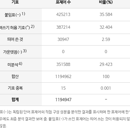
기호
표제어 수
비율(%)
1)
425213
35.584
붙임표(-)
2)
387214
32.404
여쓰기 허용 기호(^)
띄어 쓴 것
30947
2.59
3)
0
0
가운뎃점(·)
4)
351588
29.423
미분석
합산
1194962
100
기호 중복
15
0.001
합계
1194947
-
임표(-)는 독립된 단어 표제어의 직접 구성 성분을 분석한 결과를 표시하며 한 표제어에 한
우에도 최종 분석 결과만 보여 줌. 붙임표(-)가 쓰인 표제어는 띄어 쓰는 것이 허용되지 
않음.