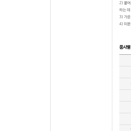
2) 붙
하는 데
3) 가
4) 미
품사별