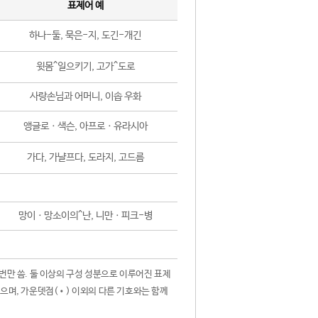
표제어 예
하나-둘, 묵은-지, 도긴-개긴
윗몸^일으키기, 고가^도로
사랑손님과 어머니, 이솝 우화
앵글로ㆍ색슨, 아프로ㆍ유라시아
가다, 가냘프다, 도라지, 고드름
망이ㆍ망소이의^난, 니만ㆍ피크-병
 번만 씀. 둘 이상의 구성 성분으로 이루어진 표제
않으며, 가운뎃점(•) 이외의 다른 기호와는 함께