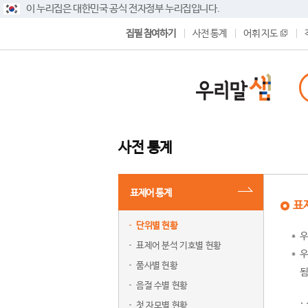
이 누리집은 대한민국 공식 전자정부 누리집입니다.
집필 참여하기
사전 통계
어휘 지도
사전 통계
표제어 통계
표
단위별 현황
우
표제어 분석 기호별 현황
우
품사별 현황
됨
음절 수별 현황
첫 자모별 현황