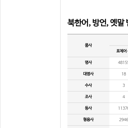
북한어, 방언, 옛말
품사
표제어
명사
4815
대명사
18
수사
3
조사
4
동사
1137
형용사
294