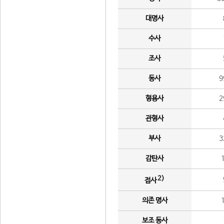
대명사
수사
조사
동사
9
형용사
2
관형사
부사
3
감탄사
2)
접사
의존 명사
보조 동사