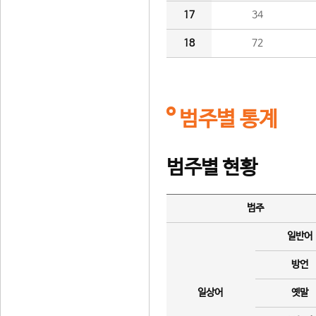
17
34
18
72
범주별 통계
범주별 현황
범주
일반어
방언
일상어
옛말