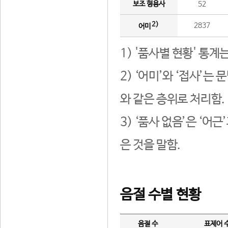
보조 형용사
52
2)
2837
어미
1) '품사별 현황' 통계
2) ‘어미’와 ‘접사’
와 같은 층위로 처리함.
3) ‘품사 없음’은 ‘어
은 것을 말함.
음절 수별 현황
음절 수
표제어 