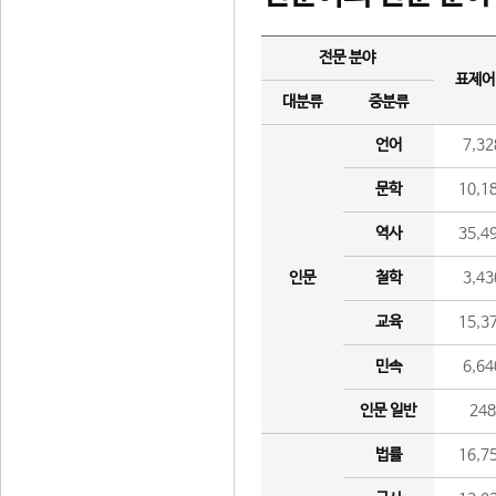
전문 분야
표제어
대분류
중분류
언어
7,32
문학
10,1
역사
35,4
인문
철학
3,43
교육
15,3
민속
6,64
인문 일반
24
법률
16,7