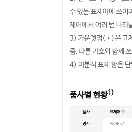
수 있는 표제어에 쓰이며
제어에서 여러 번 나타날
3) 가운뎃점(•)은 표
줌. 다른 기호와 함께 쓰
4) 미분석 표제 항은 
1)
품사별 현황
품사
표제어 수
명사
584657