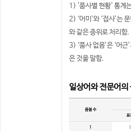
1) '품사별 현황' 통계
2) ‘어미’와 ‘접사’
와 같은 층위로 처리함.
3) ‘품사 없음’은 ‘어
은 것을 말함.
일상어와 전문어의 
음절 수
표
1