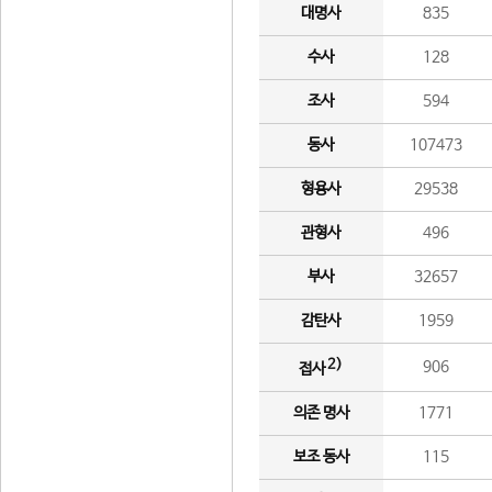
대명사
835
수사
128
조사
594
동사
107473
형용사
29538
관형사
496
부사
32657
감탄사
1959
2)
906
접사
의존 명사
1771
보조 동사
115