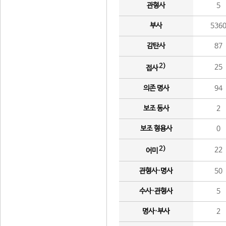
관형사
5
부사
536
감탄사
87
2)
25
접사
의존 명사
94
보조 동사
2
보조 형용사
0
2)
22
어미
관형사·명사
50
수사·관형사
5
명사·부사
2