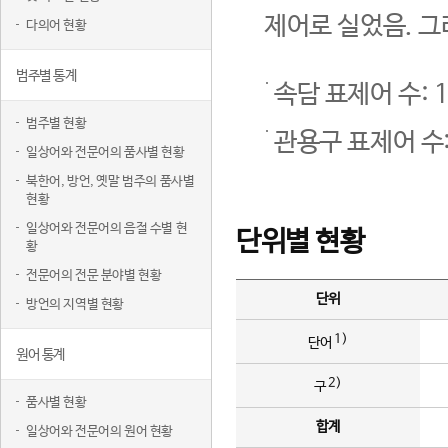
제어로 실었음. 그
다의어 현황
범주별 통계
속담 표제어 수: 1
범주별 현황
관용구 표제어 수:
일상어와 전문어의 품사별 현황
북한어, 방언, 옛말 범주의 품사별
현황
일상어와 전문어의 음절 수별 현
단위별 현황
황
전문어의 전문 분야별 현황
단위
방언의 지역별 현황
1)
단어
원어 통계
2)
구
품사별 현황
합계
일상어와 전문어의 원어 현황