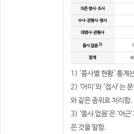
의존 명사·조사
수사·관형사·명사
대명사·관형사
3)
품사 없음
합계
4
1) '품사별 현황' 통계
2) ‘어미’와 ‘접사’
와 같은 층위로 처리함.
3) ‘품사 없음’은 ‘어
은 것을 말함.