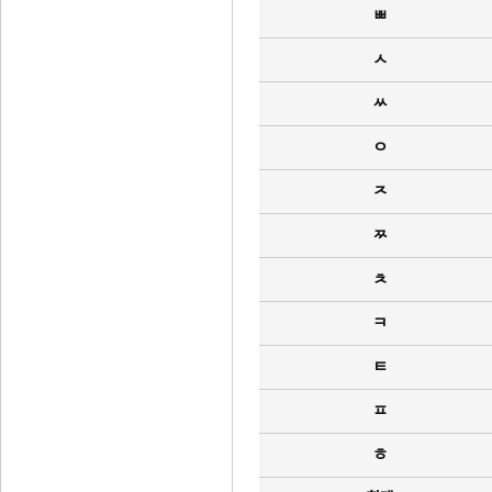
ㅃ
ㅅ
ㅆ
ㅇ
ㅈ
ㅉ
ㅊ
ㅋ
ㅌ
ㅍ
ㅎ