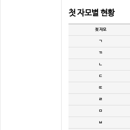
첫 자모별 현황
첫 자모
ㄱ
ㄲ
ㄴ
ㄷ
ㄸ
ㄹ
ㅁ
ㅂ