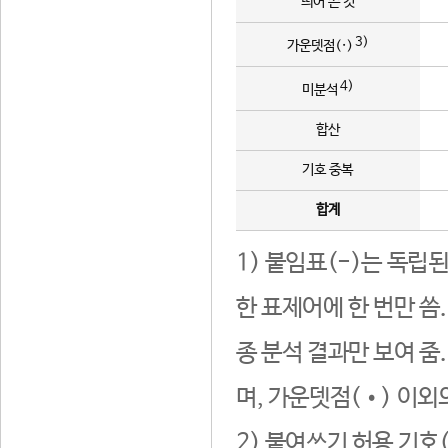
띄어 쓴 것
3)
가운뎃점(·)
4)
미분석
합산
기호 중복
합계
1) 붙임표(-)는 독립
한 표제어에 한 번만 씀
종 분석 결과만 보여 줌
며, 가운뎃점(•) 이외
2) 붙여쓰기 허용 기호