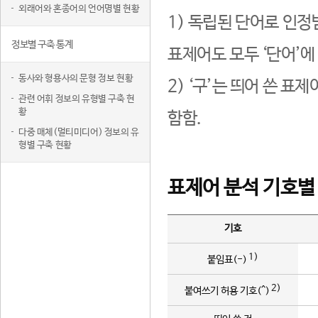
외래어와 혼종어의 언어명별 현황
1) 독립된 단어로 인정
정보별 구축 통계
표제어도 모두 ‘단어’에
동사와 형용사의 문형 정보 현황
2) ‘구’는 띄어 쓴 표
관련 어휘 정보의 유형별 구축 현
황
함함.
다중 매체(멀티미디어) 정보의 유
형별 구축 현황
표제어 분석 기호별
기호
1)
붙임표(-)
2)
붙여쓰기 허용 기호(^)