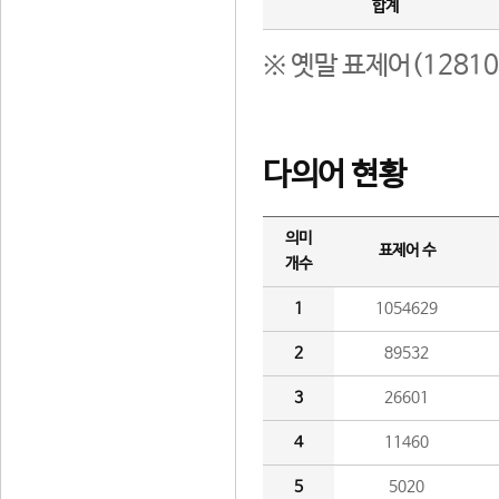
합계
※ 옛말 표제어(1281
다의어 현황
의미
표제어 수
개수
1
1054629
2
89532
3
26601
4
11460
5
5020