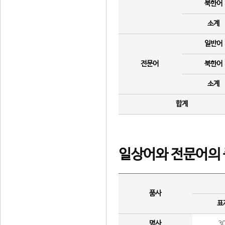
북한어
소계
일반어
전문어
북한어
소계
합계
일상어와 전문어의 
품사
표
명사
3