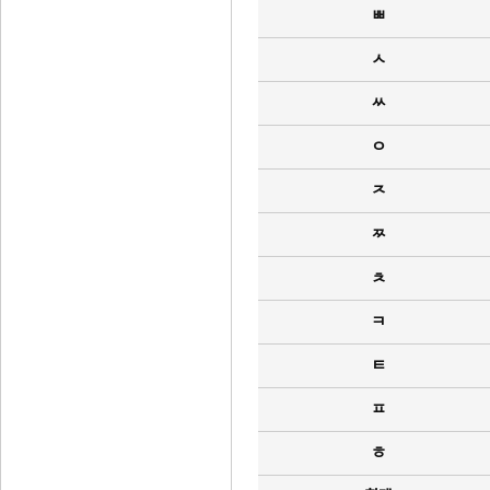
ㅃ
ㅅ
ㅆ
ㅇ
ㅈ
ㅉ
ㅊ
ㅋ
ㅌ
ㅍ
ㅎ