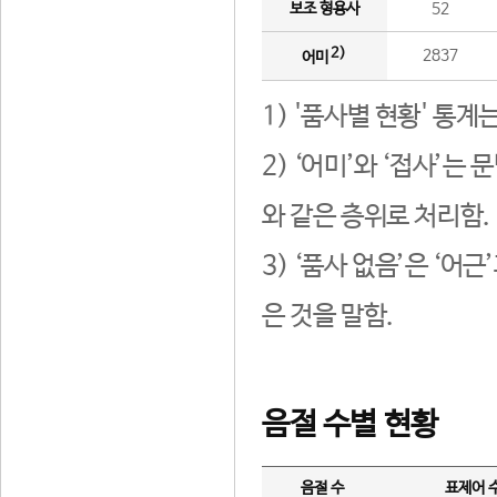
보조 형용사
52
2)
2837
어미
1) '품사별 현황' 통계
2) ‘어미’와 ‘접사’
와 같은 층위로 처리함.
3) ‘품사 없음’은 ‘어
은 것을 말함.
음절 수별 현황
음절 수
표제어 