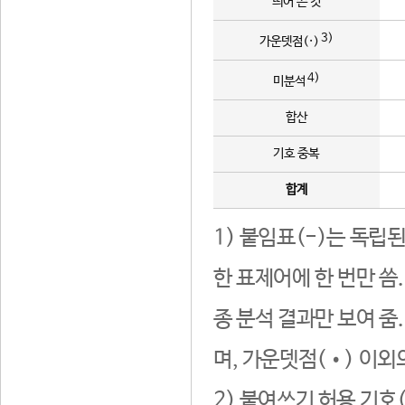
띄어 쓴 것
3)
가운뎃점(·)
4)
미분석
합산
기호 중복
합계
1) 붙임표(-)는 독립
한 표제어에 한 번만 씀
종 분석 결과만 보여 줌
며, 가운뎃점(•) 이외
2) 붙여쓰기 허용 기호