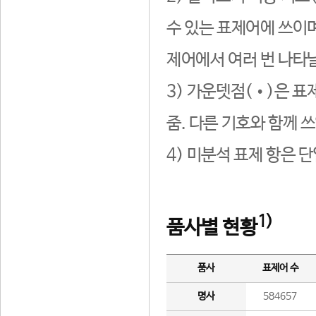
수 있는 표제어에 쓰이며
제어에서 여러 번 나타날
3) 가운뎃점(•)은 표
줌. 다른 기호와 함께 쓰
4) 미분석 표제 항은 
1)
품사별 현황
품사
표제어 수
명사
584657