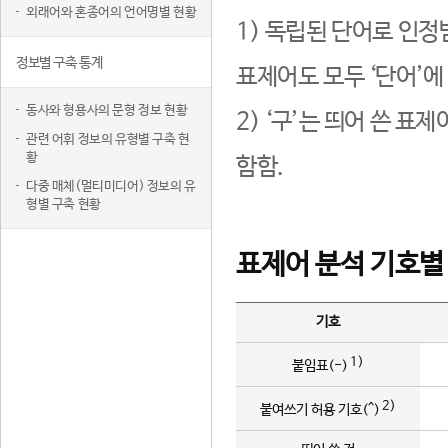
외래어와 혼종어의 언어명별 현황
1) 독립된 단어로 인정
정보별 구축 통계
표제어도 모두 ‘단어’에
동사와 형용사의 문형 정보 현황
2) ‘구’는 띄어 쓴 표
관련 어휘 정보의 유형별 구축 현
황
함함.
다중 매체(멀티미디어) 정보의 유
형별 구축 현황
표제어 분석 기호별
기호
1)
붙임표(-)
2)
붙여쓰기 허용 기호(^)