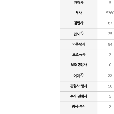
관형사
5
부사
536
감탄사
87
2)
25
접사
의존 명사
94
보조 동사
2
보조 형용사
0
2)
22
어미
관형사·명사
50
수사·관형사
5
명사·부사
2