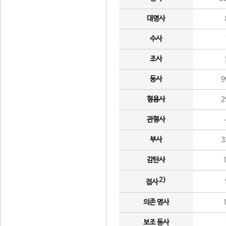
대명사
수사
조사
동사
9
형용사
2
관형사
부사
3
감탄사
2)
접사
의존 명사
보조 동사