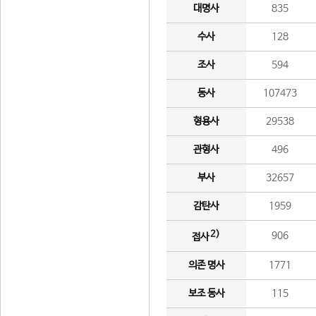
대명사
835
수사
128
조사
594
동사
107473
형용사
29538
관형사
496
부사
32657
감탄사
1959
2)
906
접사
의존 명사
1771
보조 동사
115