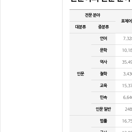
전문 분야
표제어
대분류
중분류
언어
7,32
문학
10,1
역사
35,4
인문
철학
3,43
교육
15,3
민속
6,64
인문 일반
24
법률
16,7