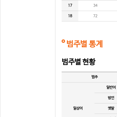
17
34
18
72
범주별 통계
범주별 현황
범주
일반어
방언
일상어
옛말