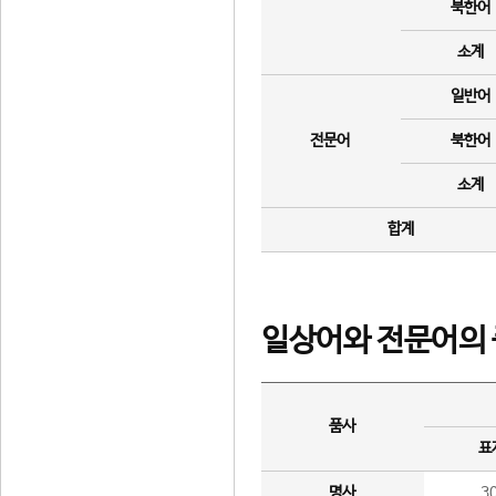
북한어
소계
일반어
전문어
북한어
소계
합계
일상어와 전문어의 
품사
표
명사
3