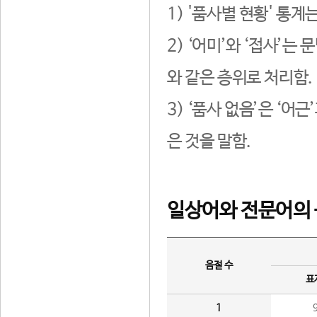
1) '품사별 현황' 통계
2) ‘어미’와 ‘접사’
와 같은 층위로 처리함.
3) ‘품사 없음’은 ‘어
은 것을 말함.
일상어와 전문어의 
음절 수
표
1