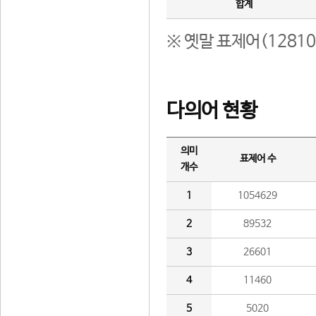
합계
※ 옛말 표제어(1281
다의어 현황
의미
표제어 수
개수
1
1054629
2
89532
3
26601
4
11460
5
5020