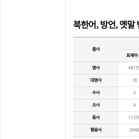
북한어, 방언, 옛말
품사
표제어
명사
4815
대명사
18
수사
3
조사
4
동사
1137
형용사
294