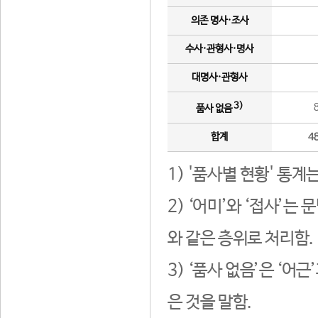
의존 명사·조사
수사·관형사·명사
대명사·관형사
3)
품사 없음
합계
4
1) '품사별 현황' 통계
2) ‘어미’와 ‘접사’
와 같은 층위로 처리함.
3) ‘품사 없음’은 ‘어
은 것을 말함.