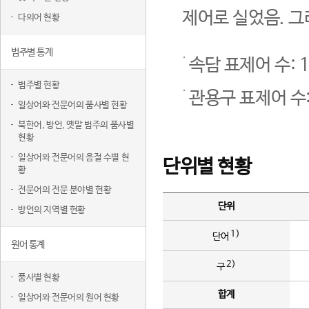
제어로 실었음. 그
다의어 현황
범주별 통계
속담 표제어 수: 1
범주별 현황
관용구 표제어 수:
일상어와 전문어의 품사별 현황
북한어, 방언, 옛말 범주의 품사별
현황
일상어와 전문어의 음절 수별 현
단위별 현황
황
전문어의 전문 분야별 현황
단위
방언의 지역별 현황
1)
단어
원어 통계
2)
구
품사별 현황
합계
일상어와 전문어의 원어 현황