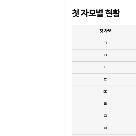
첫 자모별 현황
첫 자모
ㄱ
ㄲ
ㄴ
ㄷ
ㄸ
ㄹ
ㅁ
ㅂ