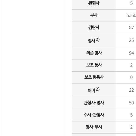
관형사
5
부사
536
감탄사
87
2)
25
접사
의존 명사
94
보조 동사
2
보조 형용사
0
2)
22
어미
관형사·명사
50
수사·관형사
5
명사·부사
2