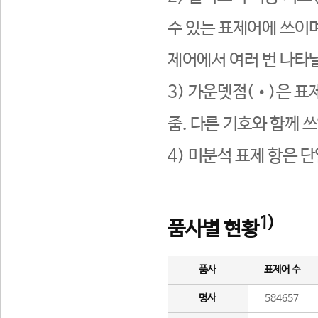
수 있는 표제어에 쓰이며
제어에서 여러 번 나타날
3) 가운뎃점(•)은 표
줌. 다른 기호와 함께 쓰
4) 미분석 표제 항은 
1)
품사별 현황
품사
표제어 수
명사
584657