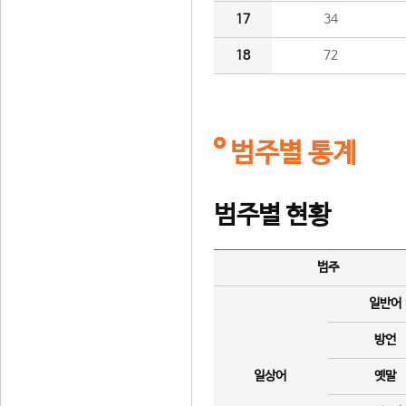
17
34
18
72
범주별 통계
범주별 현황
범주
일반어
방언
일상어
옛말