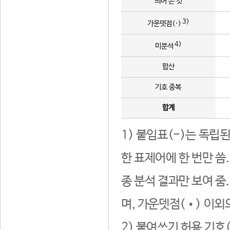
띄어 쓴 것
3)
가운뎃점(·)
4)
미분석
합산
기호 중복
합계
1) 붙임표(-)는 독립
한 표제어에 한 번만 씀
종 분석 결과만 보여 줌
며, 가운뎃점(•) 이외
2) 붙여쓰기 허용 기호