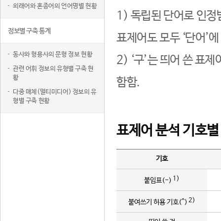
외래어와 혼종어의 언어명별 현황
1) 독립된 단어로 인정
정보별 구축 통계
표제어도 모두 ‘단어’에
동사와 형용사의 문형 정보 현황
2) ‘구’는 띄어 쓴 표
관련 어휘 정보의 유형별 구축 현
황
함함.
다중 매체(멀티미디어) 정보의 유
형별 구축 현황
표제어 분석 기호별
기호
1)
붙임표(-)
2)
붙여쓰기 허용 기호(^)