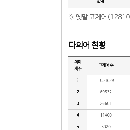
합계
※ 옛말 표제어(1281
다의어 현황
의미
표제어 수
개수
1
1054629
2
89532
3
26601
4
11460
5
5020