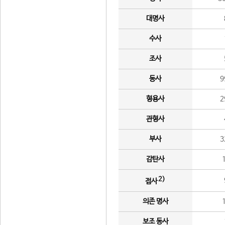
대명사
수사
조사
동사
9
형용사
2
관형사
부사
3
감탄사
2)
접사
의존 명사
보조 동사