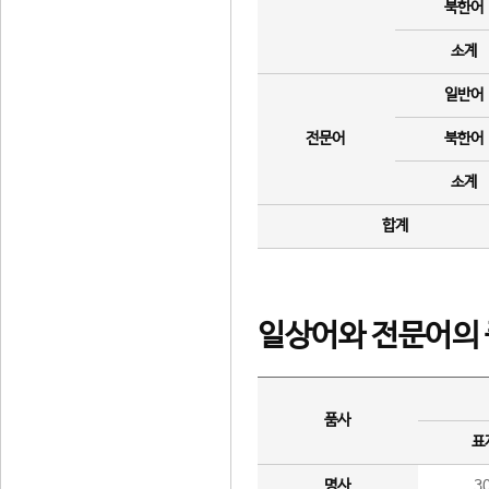
북한어
소계
일반어
전문어
북한어
소계
합계
일상어와 전문어의 
품사
표
명사
3