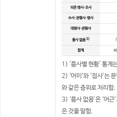
의존 명사·조사
수사·관형사·명사
대명사·관형사
3)
품사 없음
합계
4
1) '품사별 현황' 통계
2) ‘어미’와 ‘접사’
와 같은 층위로 처리함.
3) ‘품사 없음’은 ‘어
은 것을 말함.