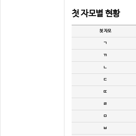
첫 자모별 현황
첫 자모
ㄱ
ㄲ
ㄴ
ㄷ
ㄸ
ㄹ
ㅁ
ㅂ