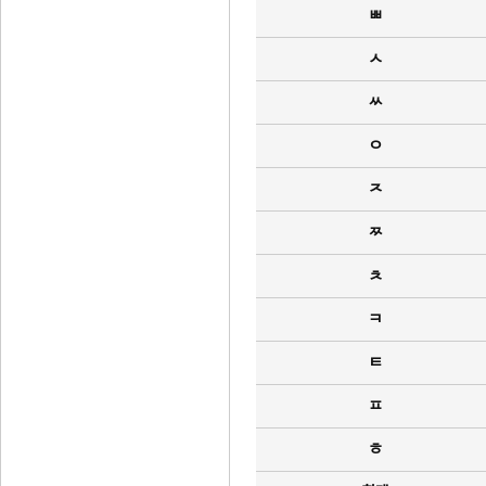
ㅃ
ㅅ
ㅆ
ㅇ
ㅈ
ㅉ
ㅊ
ㅋ
ㅌ
ㅍ
ㅎ