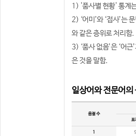
1) '품사별 현황' 통계
2) ‘어미’와 ‘접사’
와 같은 층위로 처리함.
3) ‘품사 없음’은 ‘어
은 것을 말함.
일상어와 전문어의 
음절 수
표
1