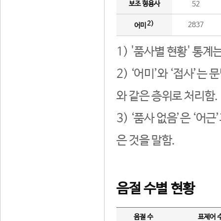
보조 형용사
52
2)
2837
어미
1) '품사별 현황' 통계
2) ‘어미’와 ‘접사’
와 같은 층위로 처리함.
3) ‘품사 없음’은 ‘어
은 것을 말함.
음절 수별 현황
음절 수
표제어 