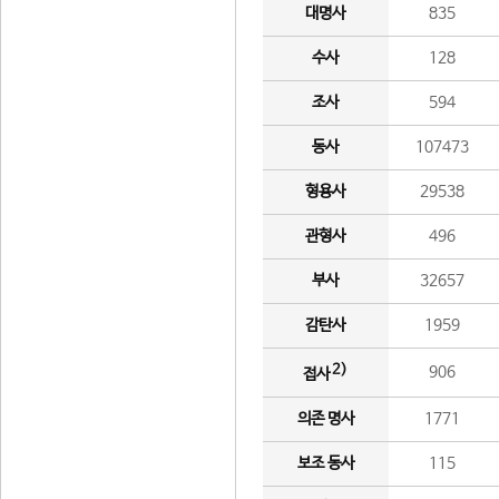
대명사
835
수사
128
조사
594
동사
107473
형용사
29538
관형사
496
부사
32657
감탄사
1959
2)
906
접사
의존 명사
1771
보조 동사
115