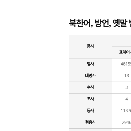
북한어, 방언, 옛말
품사
표제어
명사
4815
대명사
18
수사
3
조사
4
동사
1137
형용사
294