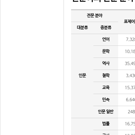
전문 분야
표제어
대분류
중분류
언어
7,32
문학
10,1
역사
35,4
인문
철학
3,43
교육
15,3
민속
6,64
인문 일반
24
법률
16,7