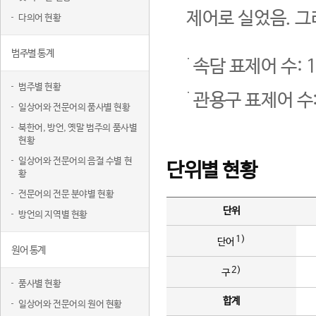
제어로 실었음. 그
다의어 현황
범주별 통계
속담 표제어 수: 1
범주별 현황
관용구 표제어 수:
일상어와 전문어의 품사별 현황
북한어, 방언, 옛말 범주의 품사별
현황
일상어와 전문어의 음절 수별 현
단위별 현황
황
전문어의 전문 분야별 현황
단위
방언의 지역별 현황
1)
단어
원어 통계
2)
구
품사별 현황
합계
일상어와 전문어의 원어 현황