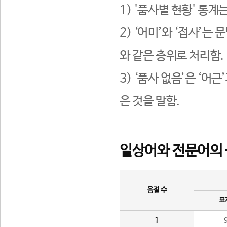
1) '품사별 현황' 통계
2) ‘어미’와 ‘접사’
와 같은 층위로 처리함.
3) ‘품사 없음’은 ‘어
은 것을 말함.
일상어와 전문어의 
음절 수
표
1