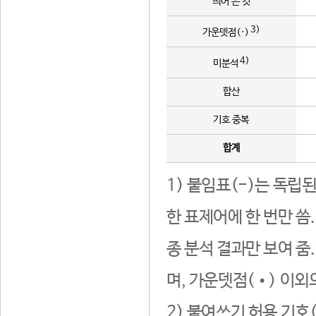
띄어 쓴 것
3)
가운뎃점(·)
4)
미분석
합산
기호 중복
합계
1) 붙임표(-)는 독립
한 표제어에 한 번만 씀
종 분석 결과만 보여 줌
며, 가운뎃점(•) 이외
2) 붙여쓰기 허용 기호