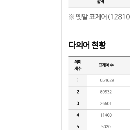
합계
※ 옛말 표제어(1281
다의어 현황
의미
표제어 수
개수
1
1054629
2
89532
3
26601
4
11460
5
5020