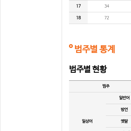
17
34
18
72
범주별 통계
범주별 현황
범주
일반어
방언
일상어
옛말