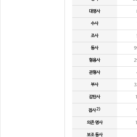
대명사
수사
조사
동사
9
형용사
2
관형사
부사
3
감탄사
2)
접사
의존 명사
보조 동사