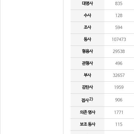
대명사
835
수사
128
조사
594
동사
107473
형용사
29538
관형사
496
부사
32657
감탄사
1959
2)
906
접사
의존 명사
1771
보조 동사
115