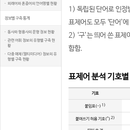
외래어와 혼종어의 언어명별 현황
1) 독립된 단어로 인정
정보별 구축 통계
표제어도 모두 ‘단어’에
동사와 형용사의 문형 정보 현황
2) ‘구’는 띄어 쓴 표
관련 어휘 정보의 유형별 구축 현
황
함함.
다중 매체(멀티미디어) 정보의 유
형별 구축 현황
표제어 분석 기호별
기호
1)
붙임표(-)
2)
붙여쓰기 허용 기호(^)