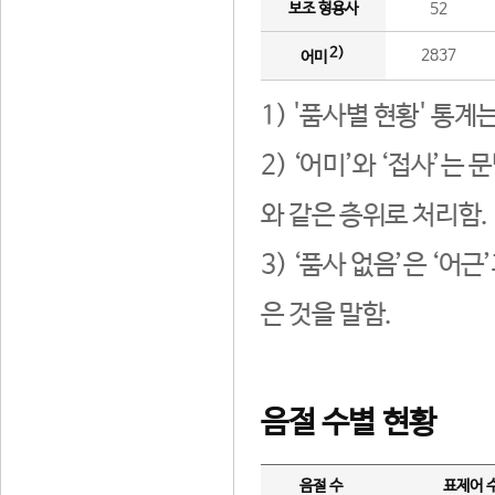
보조 형용사
52
2)
2837
어미
1) '품사별 현황' 통계
2) ‘어미’와 ‘접사’
와 같은 층위로 처리함.
3) ‘품사 없음’은 ‘어
은 것을 말함.
음절 수별 현황
음절 수
표제어 