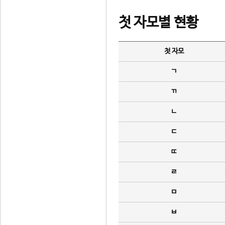
첫 자모별 현황
첫 자모
ㄱ
ㄲ
ㄴ
ㄷ
ㄸ
ㄹ
ㅁ
ㅂ