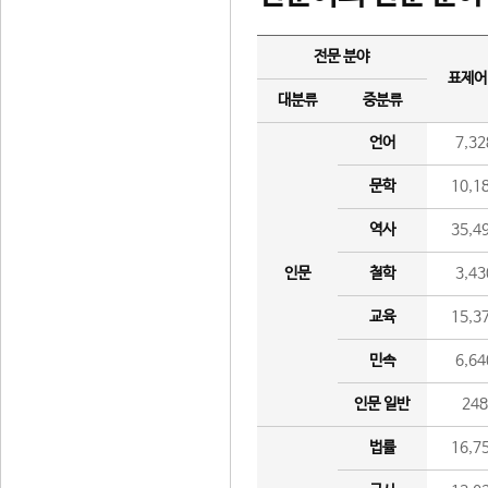
전문 분야
표제어
대분류
중분류
언어
7,32
문학
10,1
역사
35,4
인문
철학
3,43
교육
15,3
민속
6,64
인문 일반
24
법률
16,7