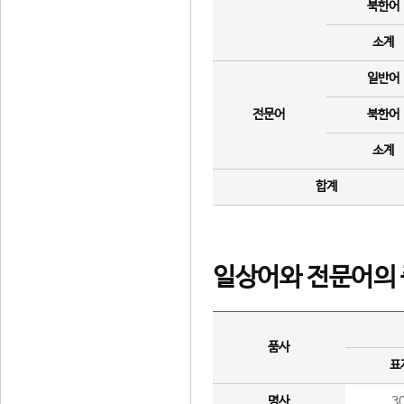
북한어
소계
일반어
전문어
북한어
소계
합계
일상어와 전문어의 
품사
표
명사
3