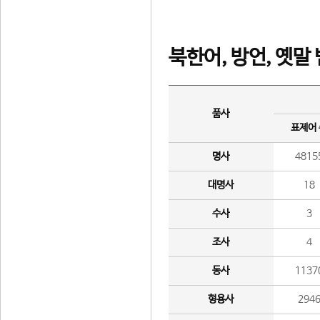
북한어, 방언, 옛말
품사
표제어
명사
4815
대명사
18
수사
3
조사
4
동사
1137
형용사
294