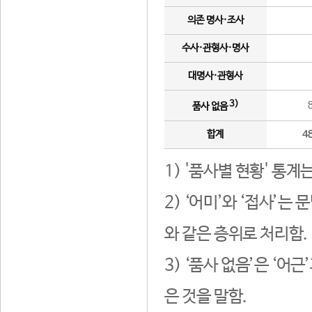
의존 명사·조사
수사·관형사·명사
대명사·관형사
3)
품사 없음
합계
4
1) '품사별 현황' 통계
2) ‘어미’와 ‘접사’
와 같은 층위로 처리함.
3) ‘품사 없음’은 ‘어
은 것을 말함.