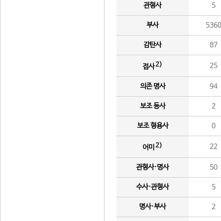
관형사
5
부사
536
감탄사
87
2)
25
접사
의존 명사
94
보조 동사
2
보조 형용사
0
2)
22
어미
관형사·명사
50
수사·관형사
5
명사·부사
2