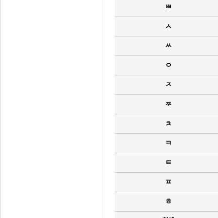
ㅃ
ㅅ
ㅆ
ㅇ
ㅈ
ㅉ
ㅊ
ㅋ
ㅌ
ㅍ
ㅎ