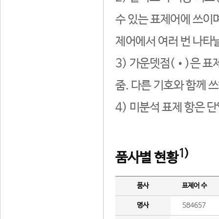
수 있는 표제어에 쓰이며
제어에서 여러 번 나타날
3) 가운뎃점(•)은 표
줌. 다른 기호와 함께 쓰
4) 미분석 표제 항은 
1)
품사별 현황
품사
표제어 수
명사
584657