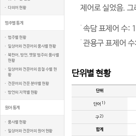
제어로 실었음. 그
다의어 현황
범주별 통계
속담 표제어 수: 1
범주별 현황
관용구 표제어 수:
일상어와 전문어의 품사별 현황
북한어, 방언, 옛말 범주의 품사별
현황
일상어와 전문어의 음절 수별 현
단위별 현황
황
전문어의 전문 분야별 현황
단위
방언의 지역별 현황
1)
단어
원어 통계
2)
구
품사별 현황
합계
일상어와 전문어의 원어 현황