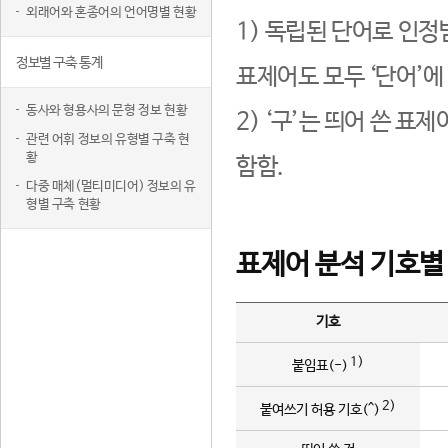
외래어와 혼종어의 언어명별 현황
1) 독립된 단어로 인정
정보별 구축 통계
표제어도 모두 ‘단어’에
동사와 형용사의 문형 정보 현황
2) ‘구’는 띄어 쓴 표
관련 어휘 정보의 유형별 구축 현
황
함함.
다중 매체(멀티미디어) 정보의 유
형별 구축 현황
표제어 분석 기호별
기호
1)
붙임표(-)
2)
붙여쓰기 허용 기호(^)