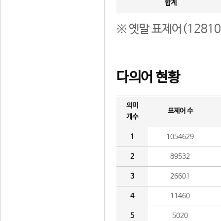
합계
※ 옛말 표제어(1281
다의어 현황
의미
표제어 수
개수
1
1054629
2
89532
3
26601
4
11460
5
5020