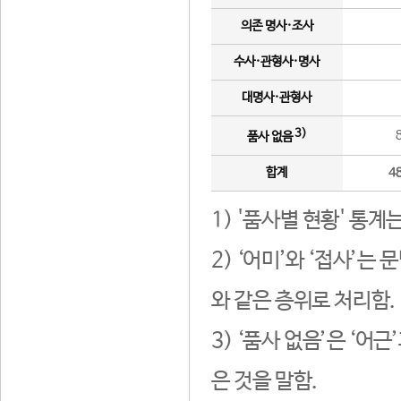
의존 명사·조사
수사·관형사·명사
대명사·관형사
3)
품사 없음
합계
4
1) '품사별 현황' 통계
2) ‘어미’와 ‘접사’
와 같은 층위로 처리함.
3) ‘품사 없음’은 ‘어
은 것을 말함.