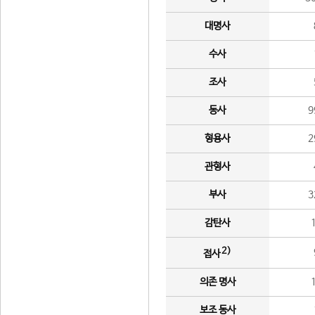
대명사
수사
조사
동사
9
형용사
2
관형사
부사
3
감탄사
2)
접사
의존 명사
보조 동사