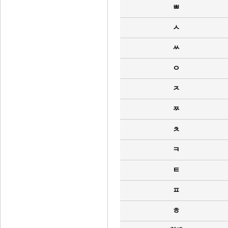
ㅃ
ㅅ
ㅆ
ㅇ
ㅈ
ㅉ
ㅊ
ㅋ
ㅌ
ㅍ
ㅎ