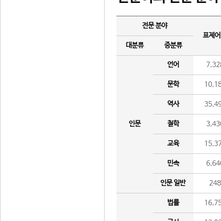
전문 분야
표제어
대분류
중분류
언어
7,32
문학
10,1
역사
35,4
인문
철학
3,43
교육
15,3
민속
6,64
인문 일반
24
법률
16,7