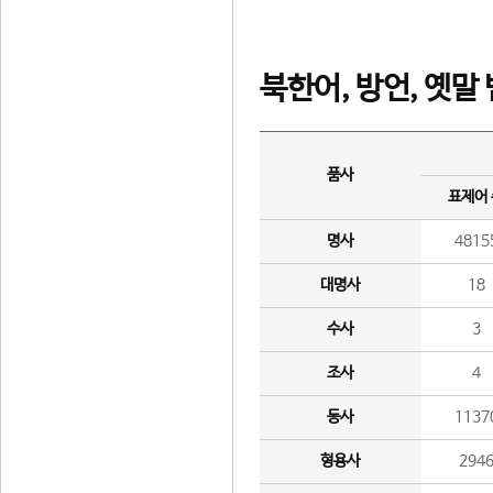
북한어, 방언, 옛말
품사
표제어
명사
4815
대명사
18
수사
3
조사
4
동사
1137
형용사
294