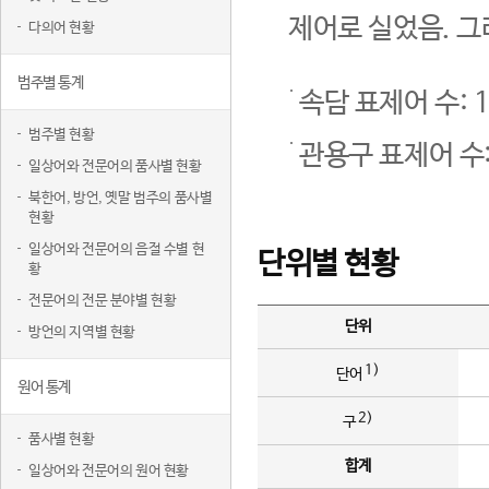
제어로 실었음. 그
다의어 현황
범주별 통계
속담 표제어 수: 1
범주별 현황
관용구 표제어 수:
일상어와 전문어의 품사별 현황
북한어, 방언, 옛말 범주의 품사별
현황
일상어와 전문어의 음절 수별 현
단위별 현황
황
전문어의 전문 분야별 현황
단위
방언의 지역별 현황
1)
단어
원어 통계
2)
구
품사별 현황
합계
일상어와 전문어의 원어 현황