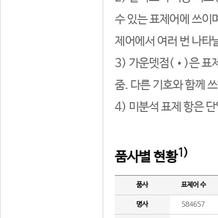
수 있는 표제어에 쓰이며
제어에서 여러 번 나타날
3) 가운뎃점(•)은 표
줌. 다른 기호와 함께 쓰
4) 미분석 표제 항은 
1)
품사별 현황
품사
표제어 수
명사
584657