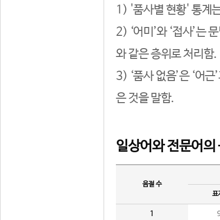
1) '품사별 현황' 통계
2) ‘어미’와 ‘접사’
와 같은 층위로 처리함.
3) ‘품사 없음’은 ‘어
은 것을 말함.
일상어와 전문어의 
음절 수
표
1