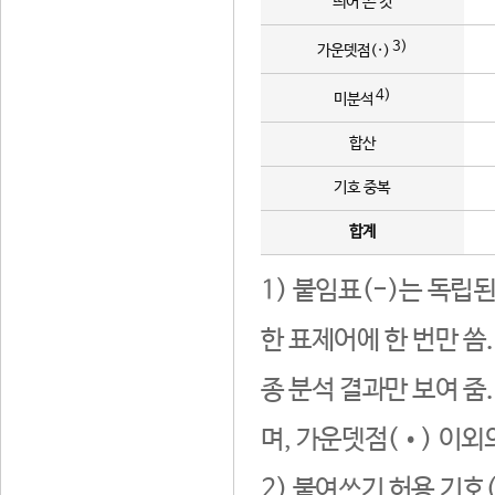
띄어 쓴 것
3)
가운뎃점(·)
4)
미분석
합산
기호 중복
합계
1) 붙임표(-)는 독립
한 표제어에 한 번만 씀
종 분석 결과만 보여 줌
며, 가운뎃점(•) 이외
2) 붙여쓰기 허용 기호