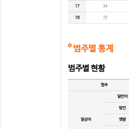
17
34
18
72
범주별 통계
범주별 현황
범주
일반어
방언
일상어
옛말