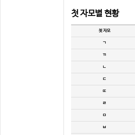
첫 자모별 현황
첫 자모
ㄱ
ㄲ
ㄴ
ㄷ
ㄸ
ㄹ
ㅁ
ㅂ