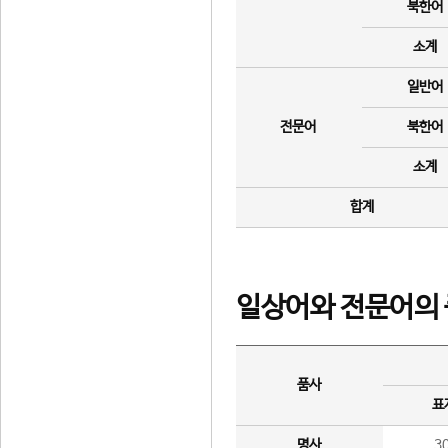
북한어
소계
일반어
전문어
북한어
소계
합계
일상어와 전문어의 
품사
표
명사
3