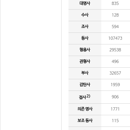
대명사
835
수사
128
조사
594
동사
107473
형용사
29538
관형사
496
부사
32657
감탄사
1959
2)
906
접사
의존 명사
1771
보조 동사
115