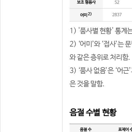
보조 형용사
52
2)
2837
어미
1) '품사별 현황' 통계
2) ‘어미’와 ‘접사’
와 같은 층위로 처리함.
3) ‘품사 없음’은 ‘어
은 것을 말함.
음절 수별 현황
음절 수
표제어 