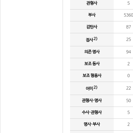
관형사
5
부사
536
감탄사
87
2)
25
접사
의존 명사
94
보조 동사
2
보조 형용사
0
2)
22
어미
관형사·명사
50
수사·관형사
5
명사·부사
2