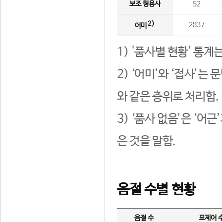
보조 형용사
52
2)
2837
어미
1) '품사별 현황' 통계
2) ‘어미’와 ‘접사’
와 같은 층위로 처리함.
3) ‘품사 없음’은 ‘어
은 것을 말함.
음절 수별 현황
음절 수
표제어 