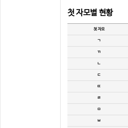
첫 자모별 현황
첫 자모
ㄱ
ㄲ
ㄴ
ㄷ
ㄸ
ㄹ
ㅁ
ㅂ