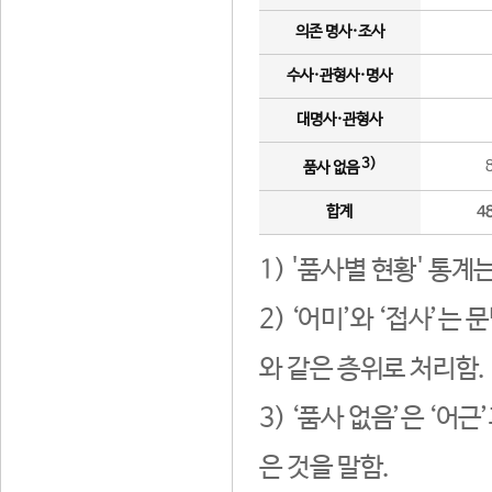
의존 명사·조사
수사·관형사·명사
대명사·관형사
3)
품사 없음
합계
4
1) '품사별 현황' 통계
2) ‘어미’와 ‘접사’
와 같은 층위로 처리함.
3) ‘품사 없음’은 ‘어
은 것을 말함.