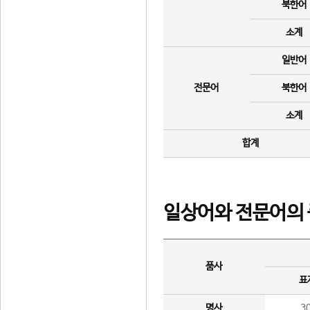
북한어
소계
일반어
전문어
북한어
소계
합계
일상어와 전문어의 
품사
표
명사
3