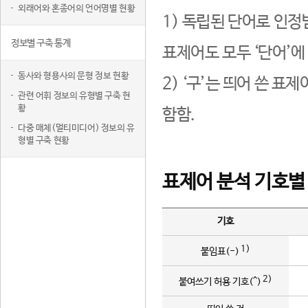
외래어와 혼종어의 언어명별 현황
1) 독립된 단어로 인정
정보별 구축 통계
표제어도 모두 ‘단어’에
동사와 형용사의 문형 정보 현황
2) ‘구’는 띄어 쓴 표
관련 어휘 정보의 유형별 구축 현
황
함함.
다중 매체(멀티미디어) 정보의 유
형별 구축 현황
표제어 분석 기호별
기호
1)
붙임표(-)
2)
붙여쓰기 허용 기호(^)