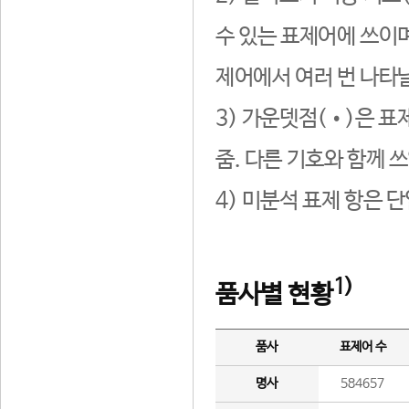
수 있는 표제어에 쓰이며
제어에서 여러 번 나타날
3) 가운뎃점(•)은 표
줌. 다른 기호와 함께 쓰
4) 미분석 표제 항은 
1)
품사별 현황
품사
표제어 수
명사
584657