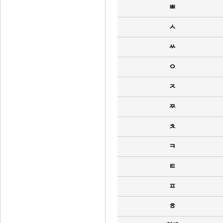
ㅃ
ㅅ
ㅆ
ㅇ
ㅈ
ㅉ
ㅊ
ㅋ
ㅌ
ㅍ
ㅎ