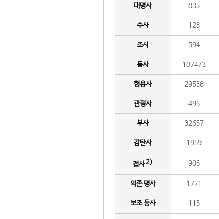
대명사
835
수사
128
조사
594
동사
107473
형용사
29538
관형사
496
부사
32657
감탄사
1959
2)
906
접사
의존 명사
1771
보조 동사
115