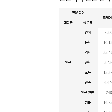
전문 분야
표제어
대분류
중분류
언어
7,32
문학
10,1
역사
35,4
인문
철학
3,43
교육
15,3
민속
6,64
인문 일반
24
법률
16,7