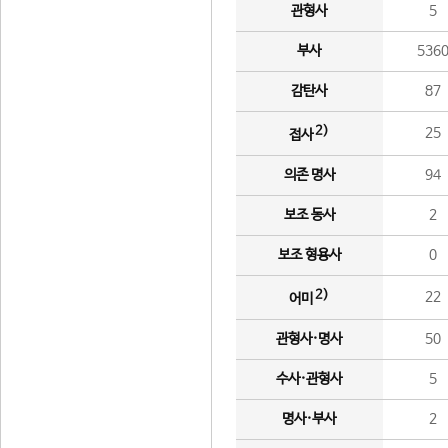
관형사
5
부사
536
감탄사
87
2)
25
접사
의존 명사
94
보조 동사
2
보조 형용사
0
2)
22
어미
관형사·명사
50
수사·관형사
5
명사·부사
2