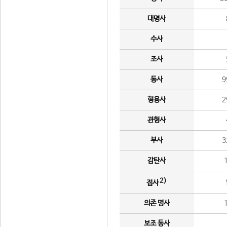
대명사
수사
조사
동사
9
형용사
2
관형사
부사
3
감탄사
2)
접사
의존 명사
보조 동사