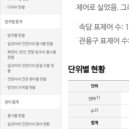
제어로 실었음. 그
다의어 현황
범주별 통계
속담 표제어 수: 1
범주별 현황
관용구 표제어 수:
일상어와 전문어의 품사별 현황
북한어, 방언, 옛말 범주의 품사별
현황
일상어와 전문어의 음절 수별 현
단위별 현황
황
전문어의 전문 분야별 현황
단위
방언의 지역별 현황
1)
단어
원어 통계
2)
구
품사별 현황
합계
일상어와 전문어의 원어 현황