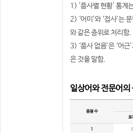
1) '품사별 현황' 통계
2) ‘어미’와 ‘접사’
와 같은 층위로 처리함.
3) ‘품사 없음’은 ‘어
은 것을 말함.
일상어와 전문어의 
음절 수
표
1