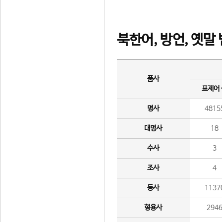
북한어, 방언, 옛말
품사
표제어
명사
4815
대명사
18
수사
3
조사
4
동사
1137
형용사
294