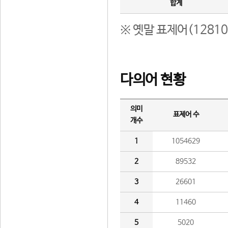
합계
※ 옛말 표제어(1281
다의어 현황
의미
표제어 수
개수
1
1054629
2
89532
3
26601
4
11460
5
5020