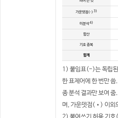
띄어 쓴 것
3)
가운뎃점(·)
4)
미분석
합산
기호 중복
합계
1) 붙임표(-)는 독립
한 표제어에 한 번만 씀
종 분석 결과만 보여 줌
며, 가운뎃점(•) 이외
2) 붙여쓰기 허용 기호