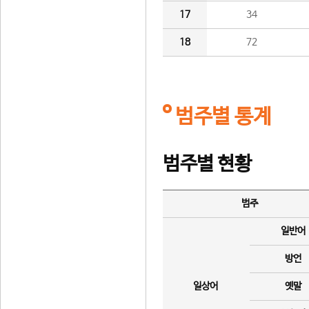
17
34
18
72
범주별 통계
범주별 현황
범주
일반어
방언
일상어
옛말