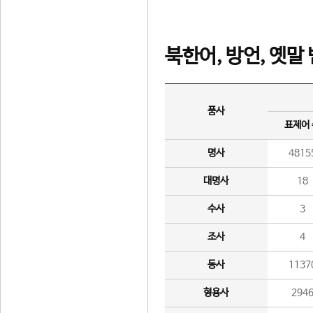
북한어, 방언, 옛말
품사
표제어
명사
4815
대명사
18
수사
3
조사
4
동사
1137
형용사
294