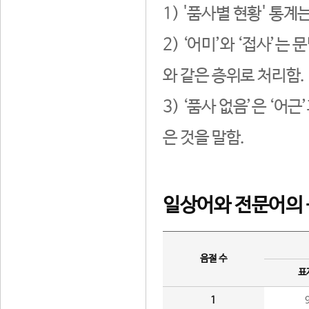
1) '품사별 현황' 통계
2) ‘어미’와 ‘접사’
와 같은 층위로 처리함.
3) ‘품사 없음’은 ‘어
은 것을 말함.
일상어와 전문어의 
음절 수
표
1