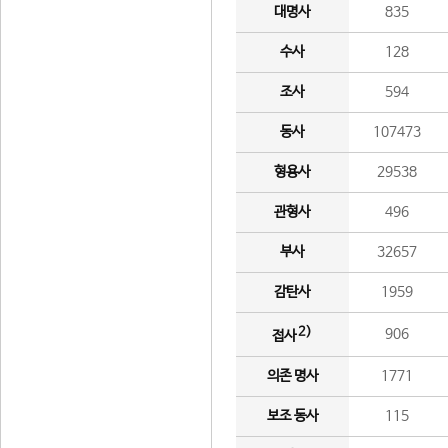
대명사
835
수사
128
조사
594
동사
107473
형용사
29538
관형사
496
부사
32657
감탄사
1959
2)
906
접사
의존 명사
1771
보조 동사
115