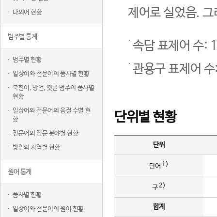
제어로 실었음. 그
다의어 현황
범주별 통계
속담 표제어 수: 1
범주별 현황
관용구 표제어 수:
일상어와 전문어의 품사별 현황
북한어, 방언, 옛말 범주의 품사별
현황
일상어와 전문어의 음절 수별 현
단위별 현황
황
전문어의 전문 분야별 현황
단위
방언의 지역별 현황
1)
단어
원어 통계
2)
구
품사별 현황
합계
일상어와 전문어의 원어 현황