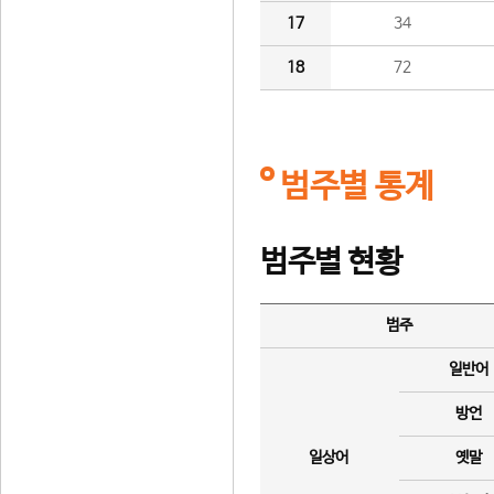
17
34
18
72
범주별 통계
범주별 현황
범주
일반어
방언
일상어
옛말