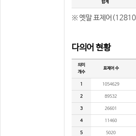
합계
※ 옛말 표제어(1281
다의어 현황
의미
표제어 수
개수
1
1054629
2
89532
3
26601
4
11460
5
5020