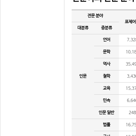
전문 분야
표제어
대분류
중분류
언어
7,32
문학
10,1
역사
35,4
인문
철학
3,43
교육
15,3
민속
6,64
인문 일반
24
법률
16,7