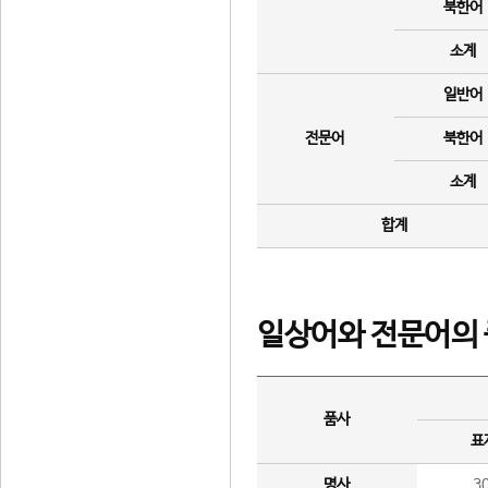
북한어
소계
일반어
전문어
북한어
소계
합계
일상어와 전문어의 
품사
표
명사
3