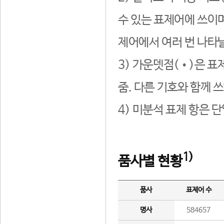
수 있는 표제어에 쓰이며
제어에서 여러 번 나타날
3) 가운뎃점(•)은 표
줌. 다른 기호와 함께 쓰
4) 미분석 표제 항은 
1)
품사별 현황
품사
표제어 수
명사
584657