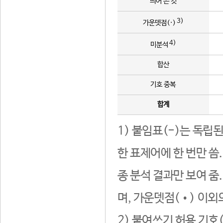
띄어 쓴 것
3)
가운뎃점(·)
4)
미분석
합산
기호 중복
합계
1) 붙임표(-)는 독립
한 표제어에 한 번만 씀
종 분석 결과만 보여 줌
며, 가운뎃점(•) 이외
2) 붙여쓰기 허용 기호