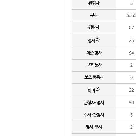
관형사
5
부사
536
감탄사
87
2)
25
접사
의존 명사
94
보조 동사
2
보조 형용사
0
2)
22
어미
관형사·명사
50
수사·관형사
5
명사·부사
2