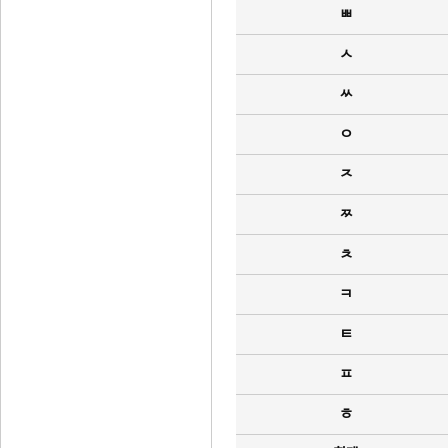
ㅃ
ㅅ
ㅆ
ㅇ
ㅈ
ㅉ
ㅊ
ㅋ
ㅌ
ㅍ
ㅎ