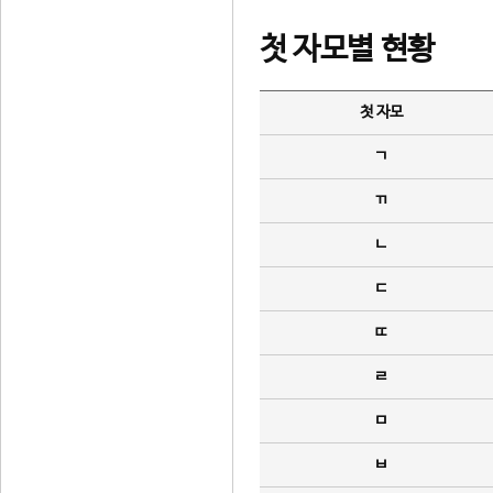
첫 자모별 현황
첫 자모
ㄱ
ㄲ
ㄴ
ㄷ
ㄸ
ㄹ
ㅁ
ㅂ