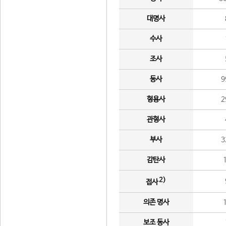
대명사
수사
조사
동사
9
형용사
2
관형사
부사
3
감탄사
2)
접사
의존 명사
보조 동사