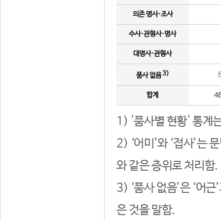
의존 명사·조사
수사·관형사·명사
대명사·관형사
3)
품사 없음
합계
4
1) '품사별 현황' 통계
2) ‘어미’와 ‘접사’
와 같은 층위로 처리함.
3) ‘품사 없음’은 ‘어
은 것을 말함.