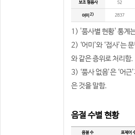
보조 형용사
52
2)
2837
어미
1) '품사별 현황' 통계
2) ‘어미’와 ‘접사’
와 같은 층위로 처리함.
3) ‘품사 없음’은 ‘어
은 것을 말함.
음절 수별 현황
음절 수
표제어 