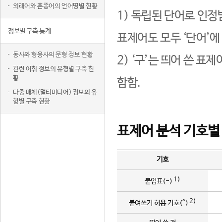
외래어와 혼종어의 언어명별 현황
1) 독립된 단어로 인정
정보별 구축 통계
표제어도 모두 ‘단어’에
동사와 형용사의 문형 정보 현황
2) ‘구’는 띄어 쓴 표
관련 어휘 정보의 유형별 구축 현
황
함함.
다중 매체(멀티미디어) 정보의 유
형별 구축 현황
표제어 분석 기호별
기호
1)
붙임표(-)
2)
붙여쓰기 허용 기호(^)