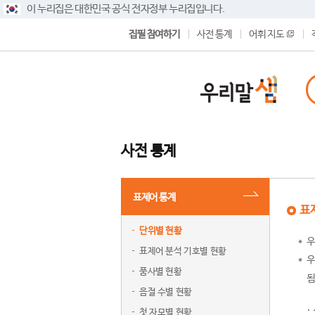
이 누리집은 대한민국 공식 전자정부 누리집입니다.
집필 참여하기
사전 통계
어휘 지도
사전 통계
표제어 통계
표
단위별 현황
우
표제어 분석 기호별 현황
우
품사별 현황
됨
음절 수별 현황
첫 자모별 현황