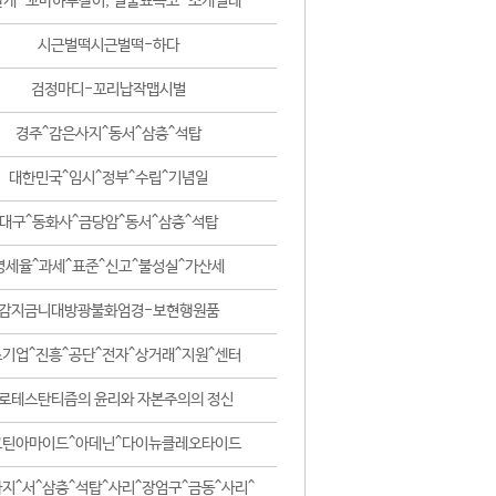
날개-꼬마하루살이, 털줄뾰족코-조개벌레
시근벌떡시근벌떡-하다
검정마디-꼬리납작맵시벌
경주^감은사지^동서^삼층^석탑
대한민국^임시^정부^수립^기념일
대구^동화사^금당암^동서^삼층^석탑
영세율^과세^표준^신고^불성실^가산세
감지금니대방광불화엄경-보현행원품
기업^진흥^공단^전자^상거래^지원^센터
로테스탄티즘의 윤리와 자본주의의 정신
코틴아마이드^아데닌^다이뉴클레오타이드
지^서^삼층^석탑^사리^장엄구^금동^사리^