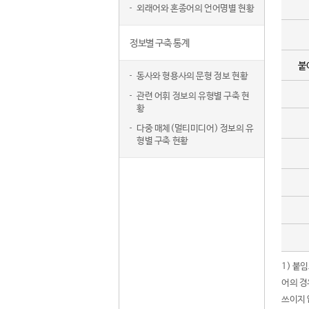
외래어와 혼종어의 언어명별 현황
정보별 구축 통계
붙
동사와 형용사의 문형 정보 현황
관련 어휘 정보의 유형별 구축 현
황
다중 매체(멀티미디어) 정보의 유
형별 구축 현황
1) 붙
어의 경
쓰이지 