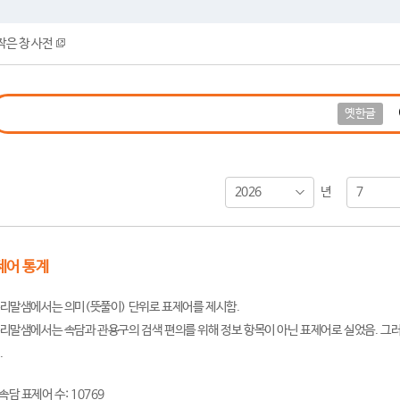
작은 창 사전
옛한글
2026
7
년
제어 통계
리말샘에서는 의미(뜻풀이) 단위로 표제어를 제시함.
리말샘에서는 속담과 관용구의 검색 편의를 위해 정보 항목이 아닌 표제어로 실었음. 그러
.
속담 표제어 수: 10769