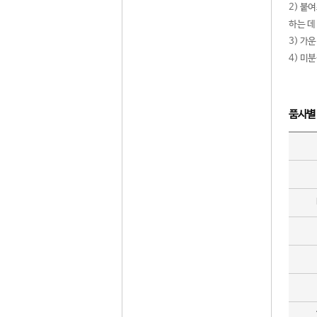
2) 붙
하는 데
3) 가
4) 미
품사별