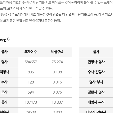
여쓰기 허용 기호(^)는 좌우의 단위를 서로 띄어 쓰는 것이 원칙이되 붙여 쓸 수 있는 표
 쓰임. 표제어에서 여러 번 나타날 수 있음.
운뎃점(•)은 표제어에서 서로 대등한 것이 병렬될 때 병렬되는 단위를 보여 줌. 다른 기호와
분석 표제 항은 단일 성분 단어이거나 북한어 등임.
1)
 현황
품사
표제어 수
비율(%)
품사
명사
584657
75.274
관형사·명사
대명사
835
0.108
수사·관형사
수사
128
0.016
명사·부사
조사
594
0.076
감탄사·명사
동사
107473
13.837
대명사·부사
형용사
29538
3.803
대명사·감탄사