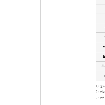
보
1) '
2) ‘
3) ‘