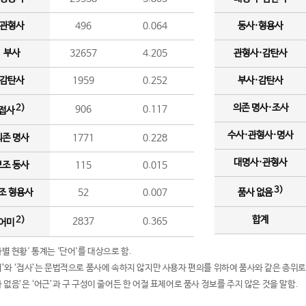
관형사
496
0.064
동사·형용사
부사
32657
4.205
관형사·감탄사
감탄사
1959
0.252
부사·감탄사
의존 명사·조사
2)
906
0.117
접사
수사·관형사·명사
의존 명사
1771
0.228
대명사·관형사
보조 동사
115
0.015
3)
조 형용사
52
0.007
품사 없음
합계
2)
2837
0.365
어미
품사별 현황' 통계는 '단어'를 대상으로 함.
어미’와 ‘접사’는 문법적으로 품사에 속하지 않지만 사용자 편의를 위하여 품사와 같은 층위로
품사 없음’은 ‘어근’과 구 구성이 줄어든 한 어절 표제어로 품사 정보를 주지 않은 것을 말함.