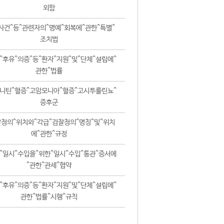
외함
사건^등^관련자의^명예^회복에^관한^특별^
조치법
^후유^의증^등^환자^지원^및^단체^설립에^
관한^법률
니틴^혈증^고암모니아^혈증^고시투룰린뇨^
증후군
청의^위치와^각급^검찰청의^명칭^및^위치
에^관한^규정
^일시^수입을^위한^일시^수입^통관^증서에
^관한^관세^협약
^후유^의증^등^환자^지원^및^단체^설립에^
관한^법률^시행^규칙