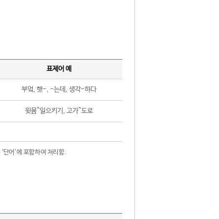
표제어 예
부엌, 햇-, -는데, 생각-하다
윗몸^일으키기, 고가^도로
 ‘단어’에 포함하여 처리함.