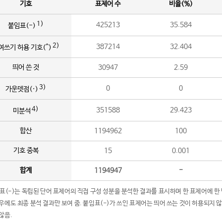
기호
표제어 수
비율(%)
1)
425213
35.584
붙임표(-)
2)
387214
32.404
여쓰기 허용 기호(^)
띄어 쓴 것
30947
2.59
3)
0
0
가운뎃점(·)
4)
351588
29.423
미분석
합산
1194962
100
기호 중복
15
0.001
합계
1194947
-
임표(-)는 독립된 단어 표제어의 직접 구성 성분을 분석한 결과를 표시하며 한 표제어에 한
우에도 최종 분석 결과만 보여 줌. 붙임표(-)가 쓰인 표제어는 띄어 쓰는 것이 허용되지 
않음.