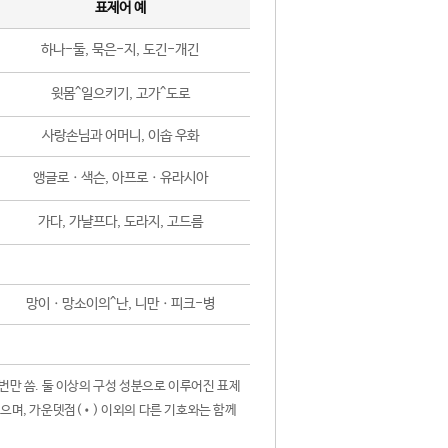
표제어 예
하나-둘, 묵은-지, 도긴-개긴
윗몸^일으키기, 고가^도로
사랑손님과 어머니, 이솝 우화
앵글로ㆍ색슨, 아프로ㆍ유라시아
가다, 가냘프다, 도라지, 고드름
망이ㆍ망소이의^난, 니만ㆍ피크-병
 번만 씀. 둘 이상의 구성 성분으로 이루어진 표제
않으며, 가운뎃점(•) 이외의 다른 기호와는 함께