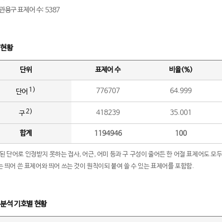
관용구 표제어 수: 5387
 현황
단위
표제어 수
비율(%)
1)
776707
64.999
단어
2)
418239
35.001
구
합계
1194946
100
립된 단어로 인정받지 못하는 접사, 어근, 어미 등과 구 구성이 줄어든 한 어절 표제어도 모두
구’는 띄어 쓴 표제어와 띄어 쓰는 것이 원칙이되 붙여 쓸 수 있는 표제어를 포함함.
 분석 기호별 현황