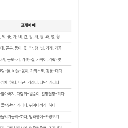
표제어 예
, 먹, 숯, 가, 내, 간, 강, 개, 광, 과, 명, 청
대, 골무, 동이, 윷-판, 참-빗, 가게, 가끔
지, 돋보-기, 가겟-집, 가까이, 가락-엿
럼-틀, 바늘-꽂이, 가까스로, 강동-대다
까이-하다, 나근-거리다, 타닥-거리다
-할아버지, 다람쥐-원숭이, 갈팡질팡-하다
들락날락-거리다, 뒤치다꺼리-하다
가들막가들막-하다, 말라깽이-꾸정모기