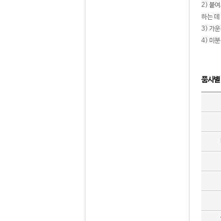
2) 붙
하는 데
3) 가
4) 미
품사별