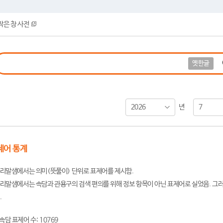
작은 창 사전
옛한글
2026
7
년
제어 통계
리말샘에서는 의미(뜻풀이) 단위로 표제어를 제시함.
리말샘에서는 속담과 관용구의 검색 편의를 위해 정보 항목이 아닌 표제어로 실었음. 그러
.
속담 표제어 수: 10769