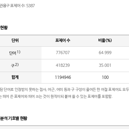
관용구 표제어 수: 5387
 현황
단위
표제어 수
비율(%)
1)
776707
64.999
단어
2)
418239
35.001
구
합계
1194946
100
립된 단어로 인정받지 못하는 접사, 어근, 어미 등과 구 구성이 줄어든 한 어절 표제어도 모두
구’는 띄어 쓴 표제어와 띄어 쓰는 것이 원칙이되 붙여 쓸 수 있는 표제어를 포함함.
 분석 기호별 현황