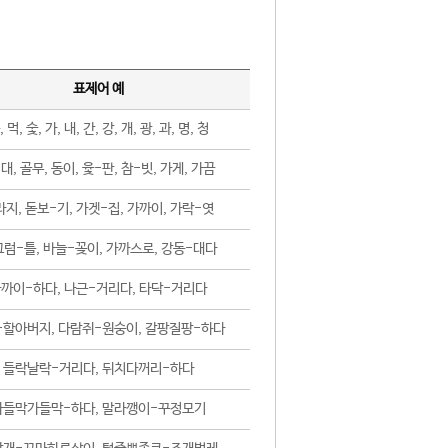
표제어 예
, 먹, 숯, 가, 내, 간, 강, 개, 광, 과, 명, 청
대, 골무, 동이, 윷-판, 참-빗, 가게, 가끔
지, 돋보-기, 가겟-집, 가까이, 가락-엿
럼-틀, 바늘-꽂이, 가까스로, 강동-대다
까이-하다, 나근-거리다, 타닥-거리다
-할아버지, 다람쥐-원숭이, 갈팡질팡-하다
들락날락-거리다, 뒤치다꺼리-하다
가들막가들막-하다, 말라깽이-꾸정모기