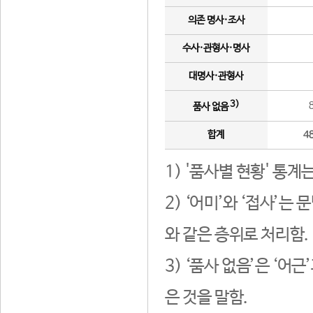
의존 명사·조사
수사·관형사·명사
대명사·관형사
3)
품사 없음
합계
4
1) '품사별 현황' 통계
2) ‘어미’와 ‘접사’
와 같은 층위로 처리함.
3) ‘품사 없음’은 ‘어
은 것을 말함.