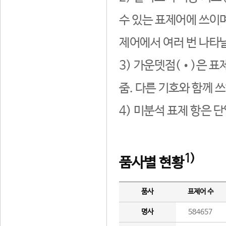
수 있는 표제어에 쓰이며
제어에서 여러 번 나타날
3) 가운뎃점(•)은 표
줌. 다른 기호와 함께 쓰
4) 미분석 표제 항은 
1)
품사별 현황
품사
표제어 수
명사
584657