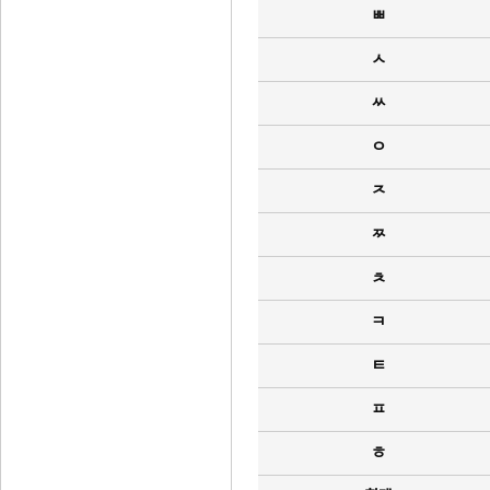
ㅃ
ㅅ
ㅆ
ㅇ
ㅈ
ㅉ
ㅊ
ㅋ
ㅌ
ㅍ
ㅎ