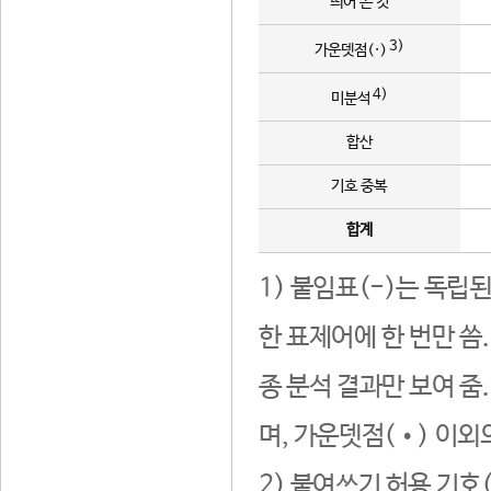
띄어 쓴 것
3)
가운뎃점(·)
4)
미분석
합산
기호 중복
합계
1) 붙임표(-)는 독립
한 표제어에 한 번만 씀
종 분석 결과만 보여 줌
며, 가운뎃점(•) 이외
2) 붙여쓰기 허용 기호