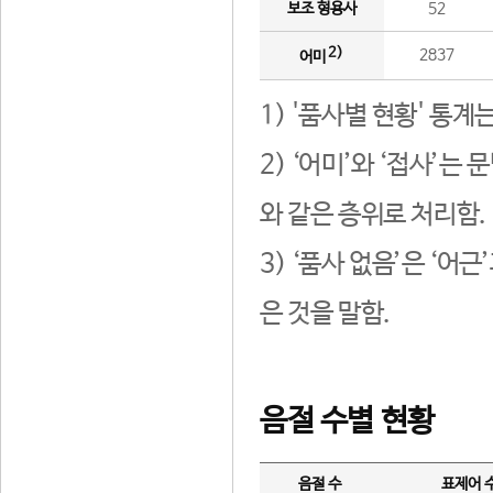
보조 형용사
52
2)
2837
어미
1) '품사별 현황' 통계
2) ‘어미’와 ‘접사’
와 같은 층위로 처리함.
3) ‘품사 없음’은 ‘어
은 것을 말함.
음절 수별 현황
음절 수
표제어 