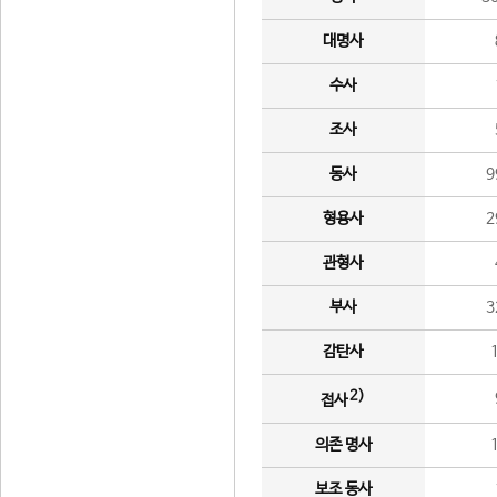
대명사
수사
조사
동사
9
형용사
2
관형사
부사
3
감탄사
2)
접사
의존 명사
보조 동사