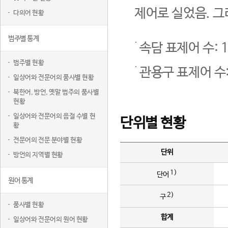
제어로 실었음. 그
다의어 현황
범주별 통계
속담 표제어 수: 1
범주별 현황
관용구 표제어 수:
일상어와 전문어의 품사별 현황
북한어, 방언, 옛말 범주의 품사별
현황
일상어와 전문어의 음절 수별 현
단위별 현황
황
전문어의 전문 분야별 현황
단위
방언의 지역별 현황
1)
단어
원어 통계
2)
구
품사별 현황
합계
일상어와 전문어의 원어 현황