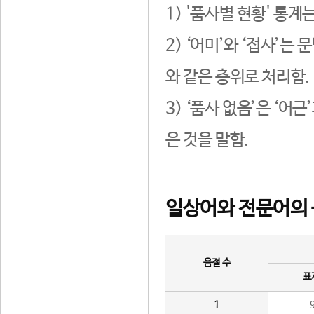
1) '품사별 현황' 통계
2) ‘어미’와 ‘접사’
와 같은 층위로 처리함.
3) ‘품사 없음’은 ‘어
은 것을 말함.
일상어와 전문어의 
음절 수
표
1