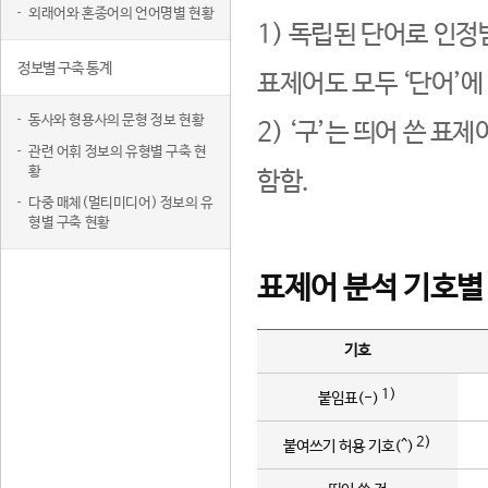
외래어와 혼종어의 언어명별 현황
1) 독립된 단어로 인정
정보별 구축 통계
표제어도 모두 ‘단어’에
동사와 형용사의 문형 정보 현황
2) ‘구’는 띄어 쓴 표
관련 어휘 정보의 유형별 구축 현
황
함함.
다중 매체(멀티미디어) 정보의 유
형별 구축 현황
표제어 분석 기호별
기호
1)
붙임표(-)
2)
붙여쓰기 허용 기호(^)