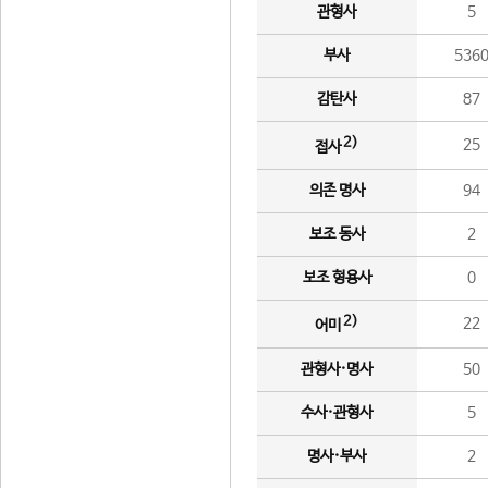
관형사
5
부사
536
감탄사
87
2)
25
접사
의존 명사
94
보조 동사
2
보조 형용사
0
2)
22
어미
관형사·명사
50
수사·관형사
5
명사·부사
2