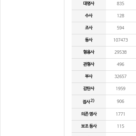
대명사
835
수사
128
조사
594
동사
107473
형용사
29538
관형사
496
부사
32657
감탄사
1959
2)
906
접사
의존 명사
1771
보조 동사
115