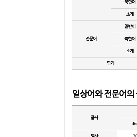
북한어
소계
일반어
전문어
북한어
소계
합계
일상어와 전문어의 
품사
표
명사
3