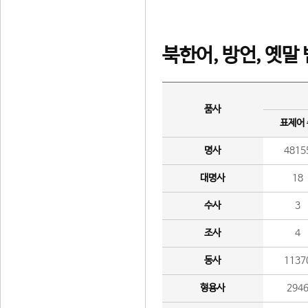
북한어, 방언, 옛말
품사
표제어
명사
4815
대명사
18
수사
3
조사
4
동사
1137
형용사
294