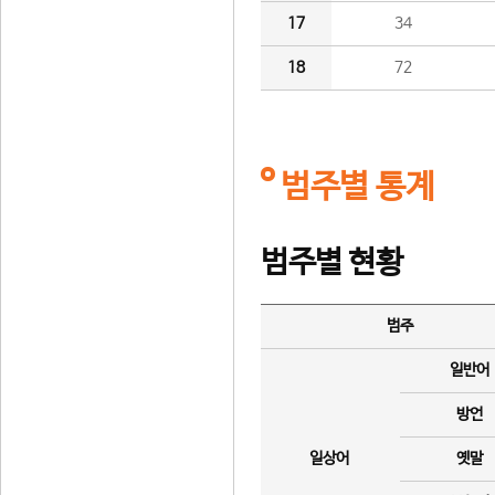
17
34
18
72
범주별 통계
범주별 현황
범주
일반어
방언
일상어
옛말