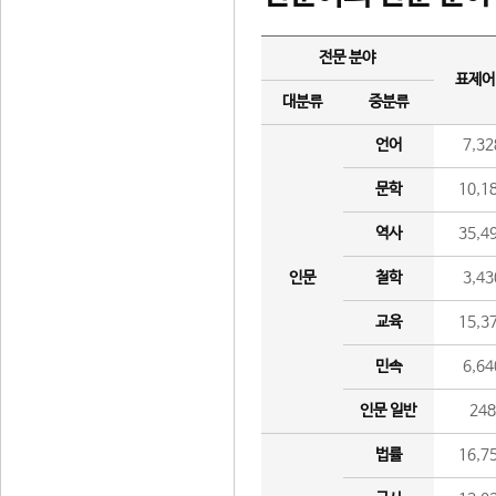
전문 분야
표제어
대분류
중분류
언어
7,32
문학
10,1
역사
35,4
인문
철학
3,43
교육
15,3
민속
6,64
인문 일반
24
법률
16,7