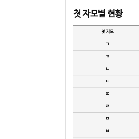
첫 자모별 현황
첫 자모
ㄱ
ㄲ
ㄴ
ㄷ
ㄸ
ㄹ
ㅁ
ㅂ