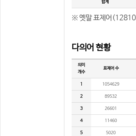
합계
※ 옛말 표제어(1281
다의어 현황
의미
표제어 수
개수
1
1054629
2
89532
3
26601
4
11460
5
5020