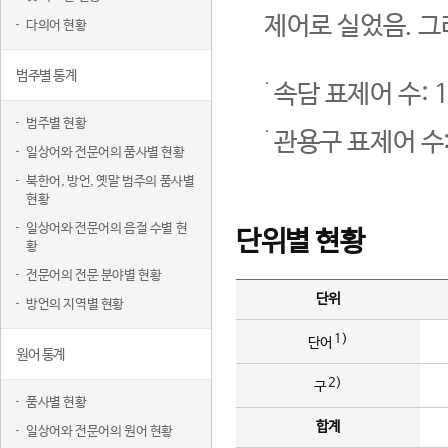
제어로 실었음. 그
다의어 현황
범주별 통계
속담 표제어 수: 1
범주별 현황
관용구 표제어 수:
일상어와 전문어의 품사별 현황
북한어, 방언, 옛말 범주의 품사별
현황
일상어와 전문어의 음절 수별 현
단위별 현황
황
전문어의 전문 분야별 현황
단위
방언의 지역별 현황
1)
단어
원어 통계
2)
구
품사별 현황
합계
일상어와 전문어의 원어 현황