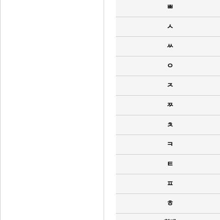
ㅃ
ㅅ
ㅆ
ㅇ
ㅈ
ㅉ
ㅊ
ㅋ
ㅌ
ㅍ
ㅎ