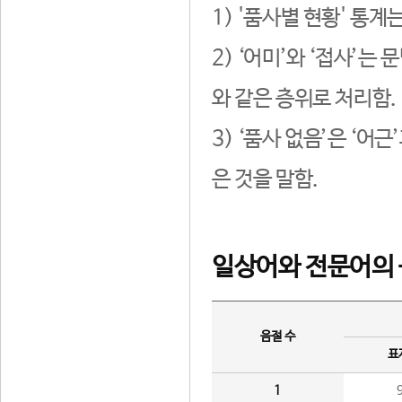
1) '품사별 현황' 통계
2) ‘어미’와 ‘접사’
와 같은 층위로 처리함.
3) ‘품사 없음’은 ‘어
은 것을 말함.
일상어와 전문어의 
음절 수
표
1