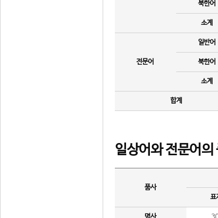
북한어
소계
일반어
전문어
북한어
소계
합계
일상어와 전문어의 
품사
표
명사
3