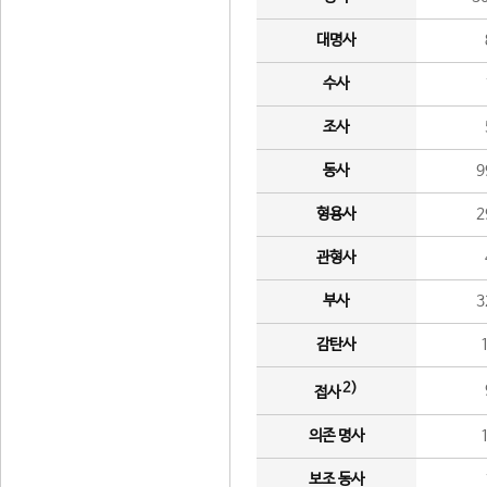
대명사
수사
조사
동사
9
형용사
2
관형사
부사
3
감탄사
2)
접사
의존 명사
보조 동사