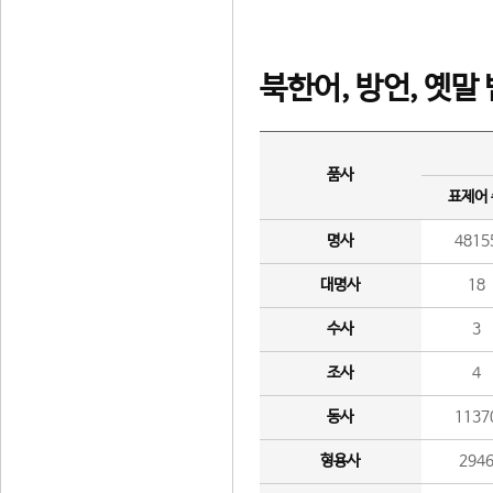
북한어, 방언, 옛말
품사
표제어
명사
4815
대명사
18
수사
3
조사
4
동사
1137
형용사
294