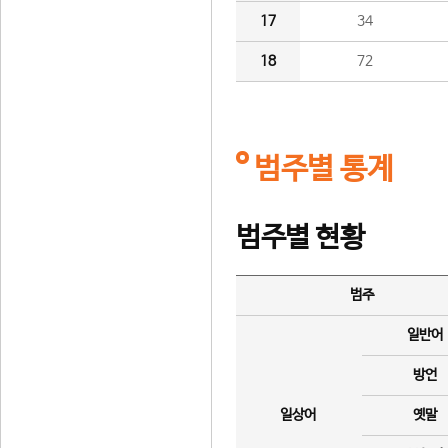
17
34
18
72
범주별 통계
범주별 현황
범주
일반어
방언
일상어
옛말