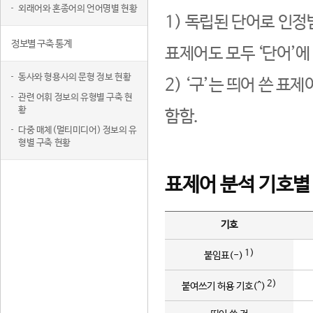
외래어와 혼종어의 언어명별 현황
1) 독립된 단어로 인정
정보별 구축 통계
표제어도 모두 ‘단어’에
동사와 형용사의 문형 정보 현황
2) ‘구’는 띄어 쓴 표
관련 어휘 정보의 유형별 구축 현
황
함함.
다중 매체(멀티미디어) 정보의 유
형별 구축 현황
표제어 분석 기호별
기호
1)
붙임표(-)
2)
붙여쓰기 허용 기호(^)