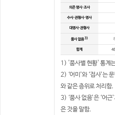
의존 명사·조사
수사·관형사·명사
대명사·관형사
3)
품사 없음
합계
4
1) '품사별 현황' 통계
2) ‘어미’와 ‘접사’
와 같은 층위로 처리함.
3) ‘품사 없음’은 ‘어
은 것을 말함.