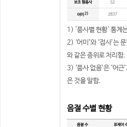
보조 형용사
52
2)
2837
어미
1) '품사별 현황' 통계
2) ‘어미’와 ‘접사’
와 같은 층위로 처리함.
3) ‘품사 없음’은 ‘어
은 것을 말함.
음절 수별 현황
음절 수
표제어 