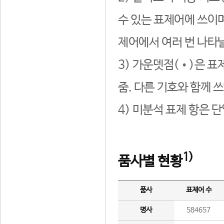
수 있는 표제어에 쓰이며
제어에서 여러 번 나타날
3) 가운뎃점(•)은 표
줌. 다른 기호와 함께 쓰
4) 미분석 표제 항은 
1)
품사별 현황
품사
표제어 수
명사
584657