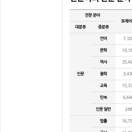
전문 분야
표제어
대분류
중분류
언어
7,32
문학
10,1
역사
35,4
인문
철학
3,43
교육
15,3
민속
6,64
인문 일반
24
법률
16,7