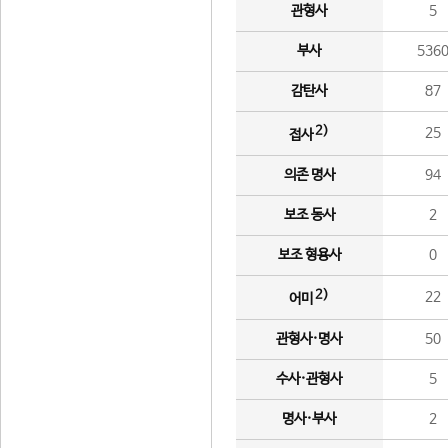
관형사
5
부사
536
감탄사
87
2)
25
접사
의존 명사
94
보조 동사
2
보조 형용사
0
2)
22
어미
관형사·명사
50
수사·관형사
5
명사·부사
2