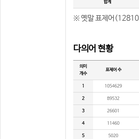
합계
※ 옛말 표제어(1281
다의어 현황
의미
표제어 수
개수
1
1054629
2
89532
3
26601
4
11460
5
5020