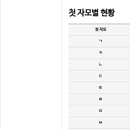
첫 자모별 현황
첫 자모
ㄱ
ㄲ
ㄴ
ㄷ
ㄸ
ㄹ
ㅁ
ㅂ