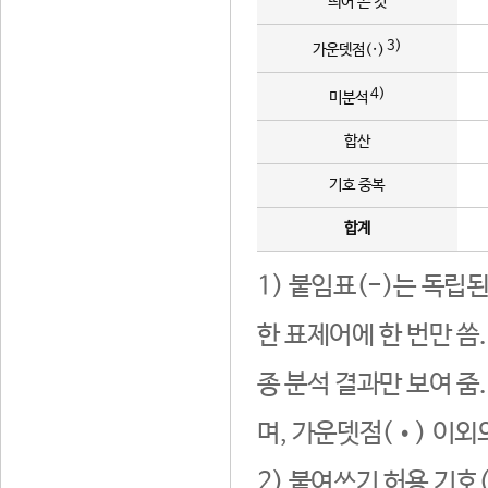
띄어 쓴 것
3)
가운뎃점(·)
4)
미분석
합산
기호 중복
합계
1) 붙임표(-)는 독립
한 표제어에 한 번만 씀
종 분석 결과만 보여 줌
며, 가운뎃점(•) 이외
2) 붙여쓰기 허용 기호