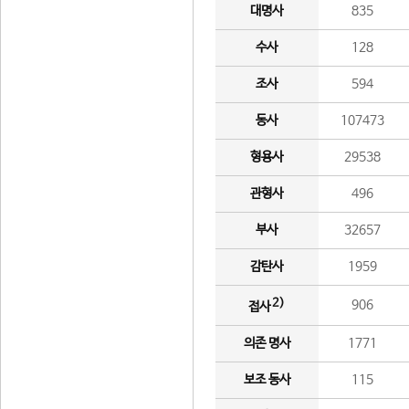
대명사
835
수사
128
조사
594
동사
107473
형용사
29538
관형사
496
부사
32657
감탄사
1959
2)
906
접사
의존 명사
1771
보조 동사
115