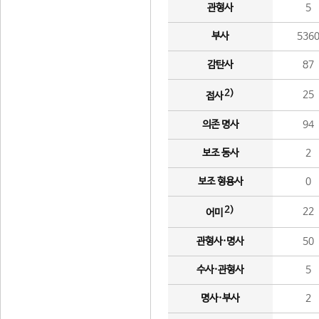
관형사
5
부사
536
감탄사
87
2)
25
접사
의존 명사
94
보조 동사
2
보조 형용사
0
2)
22
어미
관형사·명사
50
수사·관형사
5
명사·부사
2