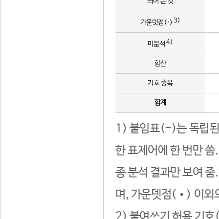
띄어 쓴 것
3)
가운뎃점(·)
4)
미분석
합산
기호 중복
합계
1) 붙임표(-)는 독립
한 표제어에 한 번만 씀
종 분석 결과만 보여 줌
며, 가운뎃점(•) 이외
2) 붙여쓰기 허용 기호