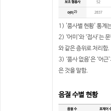
보조 형용사
52
2)
2837
어미
1) '품사별 현황' 통계
2) ‘어미’와 ‘접사’
와 같은 층위로 처리함.
3) ‘품사 없음’은 ‘어
은 것을 말함.
음절 수별 현황
음절 수
표제어 