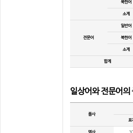
북한어
소계
일반어
전문어
북한어
소계
합계
일상어와 전문어의 
품사
표
명사
3