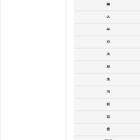
ㅃ
ㅅ
ㅆ
ㅇ
ㅈ
ㅉ
ㅊ
ㅋ
ㅌ
ㅍ
ㅎ