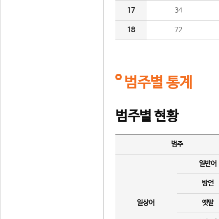
17
34
18
72
범주별 통계
범주별 현황
범주
일반어
방언
일상어
옛말