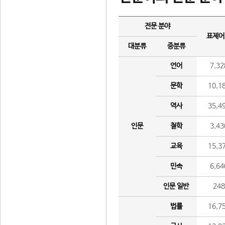
전문 분야
표제어
대분류
중분류
언어
7,32
문학
10,1
역사
35,4
인문
철학
3,43
교육
15,3
민속
6,64
인문 일반
24
법률
16,7