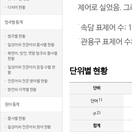
제어로 실었음. 그
다의어 현황
범주별 통계
속담 표제어 수: 1
범주별 현황
관용구 표제어 수:
일상어와 전문어의 품사별 현황
북한어, 방언, 옛말 범주의 품사별
현황
일상어와 전문어의 음절 수별 현
단위별 현황
황
전문어의 전문 분야별 현황
단위
방언의 지역별 현황
1)
단어
원어 통계
2)
구
품사별 현황
합계
일상어와 전문어의 원어 현황