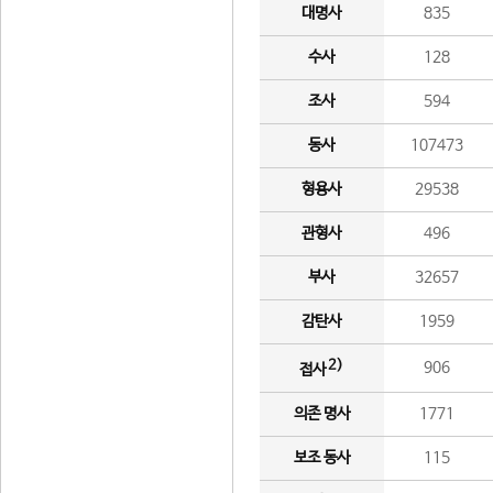
대명사
835
수사
128
조사
594
동사
107473
형용사
29538
관형사
496
부사
32657
감탄사
1959
2)
906
접사
의존 명사
1771
보조 동사
115