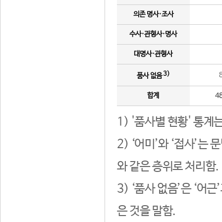
의존 명사·조사
수사·관형사·명사
대명사·관형사
3)
품사 없음
합계
4
1) '품사별 현황' 통계
2) ‘어미’와 ‘접사’
와 같은 층위로 처리함.
3) ‘품사 없음’은 ‘어
은 것을 말함.