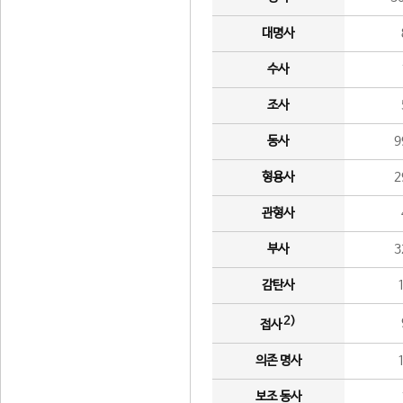
대명사
수사
조사
동사
9
형용사
2
관형사
부사
3
감탄사
2)
접사
의존 명사
보조 동사