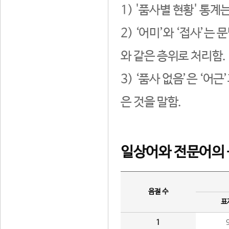
1) '품사별 현황' 통계
2) ‘어미’와 ‘접사’
와 같은 층위로 처리함.
3) ‘품사 없음’은 ‘어
은 것을 말함.
일상어와 전문어의 
음절 수
표
1