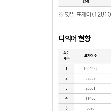
합계
※ 옛말 표제어(1281
다의어 현황
의미
표제어 수
개수
1
1054629
2
89532
3
26601
4
11460
5
5020