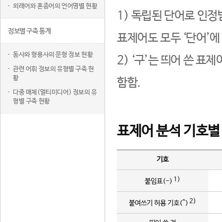
외래어와 혼종어의 언어명별 현황
1) 독립된 단어로 인정
정보별 구축 통계
표제어도 모두 ‘단어’에
동사와 형용사의 문형 정보 현황
2) ‘구’는 띄어 쓴 표
관련 어휘 정보의 유형별 구축 현
황
함함.
다중 매체(멀티미디어) 정보의 유
형별 구축 현황
표제어 분석 기호별
기호
1)
붙임표(-)
2)
붙여쓰기 허용 기호(^)