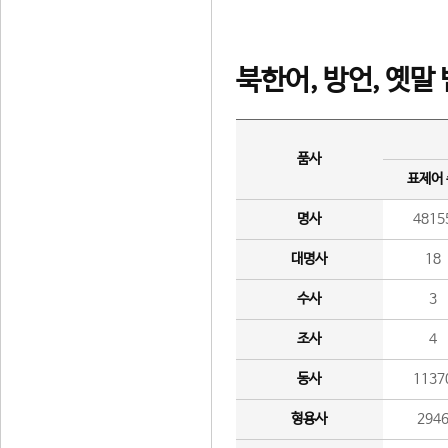
북한어, 방언, 옛말
품사
표제어
명사
4815
대명사
18
수사
3
조사
4
동사
1137
형용사
294