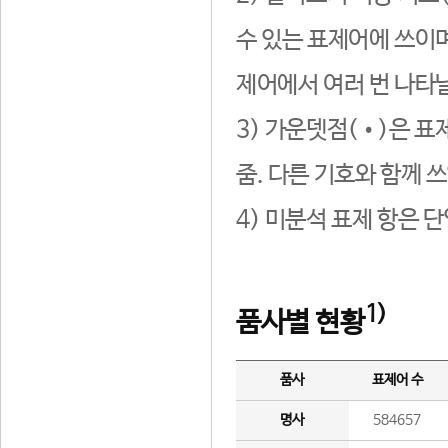
수 있는 표제어에 쓰이며
제어에서 여러 번 나타날
3) 가운뎃점(•)은 표
줌. 다른 기호와 함께 쓰
4) 미분석 표제 항은 
1)
품사별 현황
품사
표제어 수
명사
584657