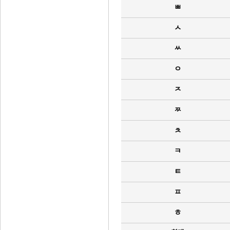
ㅃ
ㅅ
ㅆ
ㅇ
ㅈ
ㅉ
ㅊ
ㅋ
ㅌ
ㅍ
ㅎ