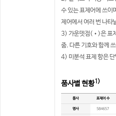
수 있는 표제어에 쓰이며
제어에서 여러 번 나타날
3) 가운뎃점(•)은 표
줌. 다른 기호와 함께 쓰
4) 미분석 표제 항은 
1)
품사별 현황
품사
표제어 수
명사
584657