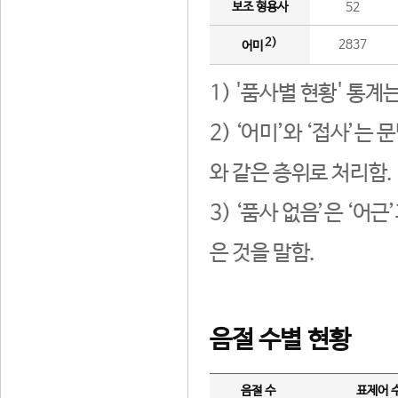
보조 형용사
52
2)
2837
어미
1) '품사별 현황' 통계
2) ‘어미’와 ‘접사’
와 같은 층위로 처리함.
3) ‘품사 없음’은 ‘어
은 것을 말함.
음절 수별 현황
음절 수
표제어 