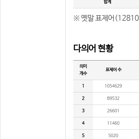
합계
※ 옛말 표제어(1281
다의어 현황
의미
표제어 수
개수
1
1054629
2
89532
3
26601
4
11460
5
5020