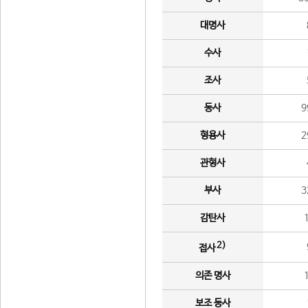
대명사
수사
조사
동사
9
형용사
2
관형사
부사
3
감탄사
2)
접사
의존 명사
보조 동사