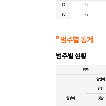
17
34
18
72
범주별 통계
범주별 현황
범주
일반어
방언
일상어
옛말