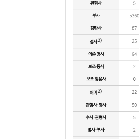
관형사
5
부사
536
감탄사
87
2)
25
접사
의존 명사
94
보조 동사
2
보조 형용사
0
2)
22
어미
관형사·명사
50
수사·관형사
5
명사·부사
2