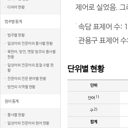
제어로 실었음. 그
다의어 현황
범주별 통계
속담 표제어 수: 1
범주별 현황
관용구 표제어 수:
일상어와 전문어의 품사별 현황
북한어, 방언, 옛말 범주의 품사별
현황
일상어와 전문어의 음절 수별 현
단위별 현황
황
전문어의 전문 분야별 현황
단위
방언의 지역별 현황
1)
단어
원어 통계
2)
구
품사별 현황
합계
일상어와 전문어의 원어 현황