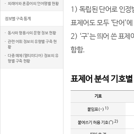
외래어와 혼종어의 언어명별 현황
1) 독립된 단어로 인정
정보별 구축 통계
표제어도 모두 ‘단어’에
동사와 형용사의 문형 정보 현황
2) ‘구’는 띄어 쓴 표
관련 어휘 정보의 유형별 구축 현
황
함함.
다중 매체(멀티미디어) 정보의 유
형별 구축 현황
표제어 분석 기호별
기호
1)
붙임표(-)
2)
붙여쓰기 허용 기호(^)