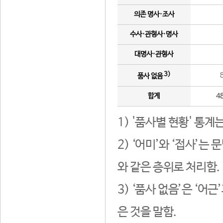
의존 명사·조사
수사·관형사·명사
대명사·관형사
3)
품사 없음
합계
4
1) '품사별 현황' 통계
2) ‘어미’와 ‘접사’
와 같은 층위로 처리함.
3) ‘품사 없음’은 ‘어
은 것을 말함.