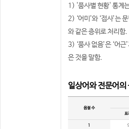
1) '품사별 현황' 통계
2) ‘어미’와 ‘접사’
와 같은 층위로 처리함.
3) ‘품사 없음’은 ‘어
은 것을 말함.
일상어와 전문어의 
음절 수
표
1