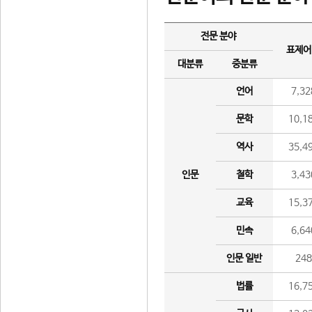
전문 분야
표제어
대분류
중분류
언어
7,32
문학
10,1
역사
35,4
인문
철학
3,43
교육
15,3
민속
6,64
인문 일반
24
법률
16,7