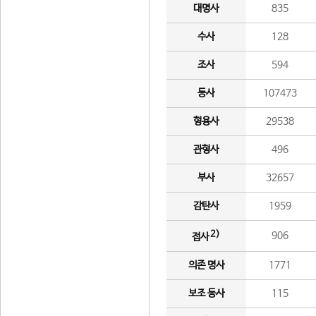
대명사
835
수사
128
조사
594
동사
107473
형용사
29538
관형사
496
부사
32657
감탄사
1959
2)
906
접사
의존 명사
1771
보조 동사
115