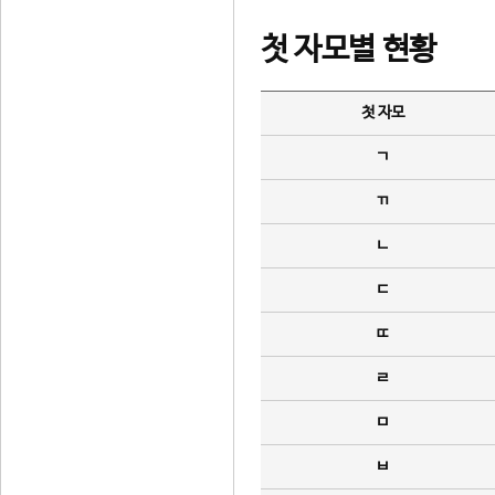
첫 자모별 현황
첫 자모
ㄱ
ㄲ
ㄴ
ㄷ
ㄸ
ㄹ
ㅁ
ㅂ