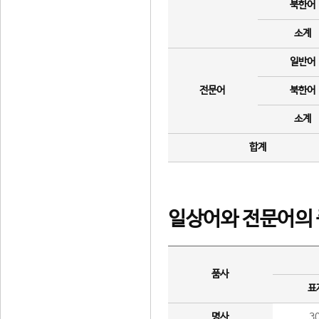
북한어
소계
일반어
전문어
북한어
소계
합계
일상어와 전문어의 
품사
표
명사
3