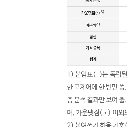
띄어 쓴 것
3)
가운뎃점(·)
4)
미분석
합산
기호 중복
합계
1) 붙임표(-)는 독립
한 표제어에 한 번만 씀
종 분석 결과만 보여 줌
며, 가운뎃점(•) 이외
2) 붙여쓰기 허용 기호