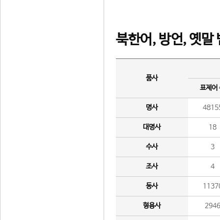
북한어, 방언, 옛말
품사
표제어
명사
4815
대명사
18
수사
3
조사
4
동사
1137
형용사
294